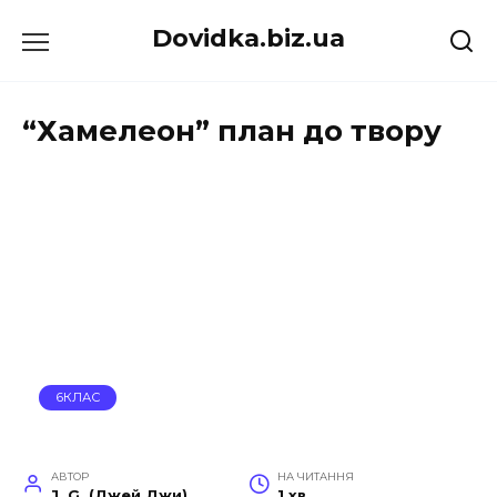
Перейти
Dovidka.biz.ua
до
вмісту
“Хамелеон” план до твору
6КЛАС
АВТОР
НА ЧИТАННЯ
J. G. (Джей Джи)
1 хв