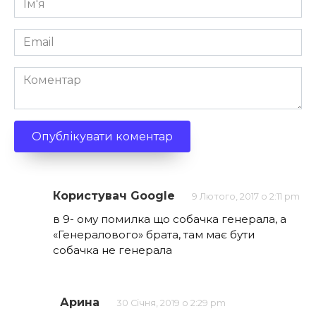
*
Email
*
Коментар
Користувач Google
9 Лютого, 2017 о 2:11 pm
в 9- ому помилка що собачка генерала, а
«Генералового» брата, там має бути
собачка не генерала
Арина
30 Січня, 2019 о 2:29 pm