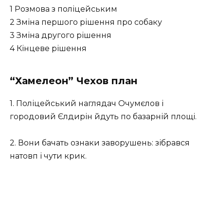
1 Розмова з поліцейським
2 Зміна першого рішення про собаку
3 Зміна другого рішення
4 Кінцеве рішення
“Хамелеон” Чехов план
1. Поліцейський наглядач Очумєлов і
городовий Єлдирін йдуть по базарній площі.
2. Вони бачать ознаки заворушень: зібрався
натовп і чути крик.