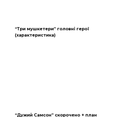
“Три мушкетери” головні герої
(характеристика)
“Дужий Самсон” скорочено + план