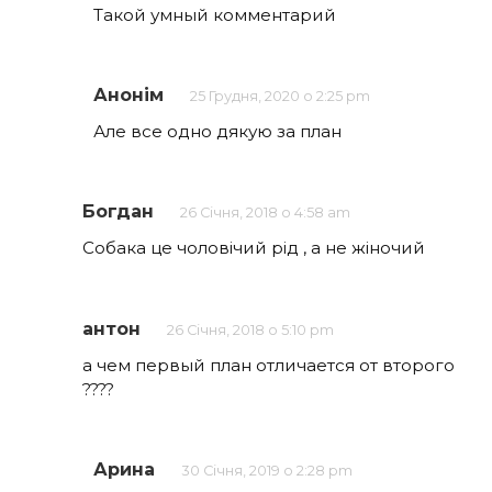
Такой умный комментарий
Анонім
25 Грудня, 2020 о 2:25 pm
Але все одно дякую за план
Богдан
26 Січня, 2018 о 4:58 am
Собака це чоловічий рід , а не жіночий
антон
26 Січня, 2018 о 5:10 pm
а чем первый план отличается от второго
????
Арина
30 Січня, 2019 о 2:28 pm