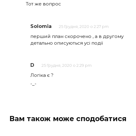
Тот же вопрос
Solomia
25 Грудня, 2020 о 2:27 pm
перший план скорочено , а в другому
детально описуються усі події
D
25 Грудня, 2020 о 2:29 pm
Логіка є ?
-_-
Вам також може сподобатися