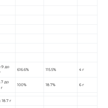
0.9 до
616.6%
115.5%
4 г
г
4.7 до
100%
18.7%
6 г
 г
 18.7 г