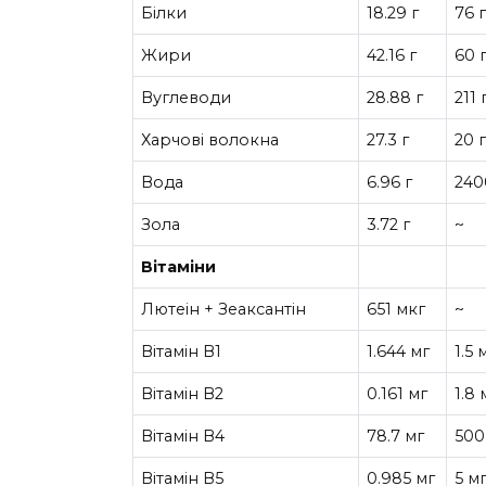
Білки
18.29 г
76 
Жири
42.16 г
60 
Вуглеводи
28.88 г
211 
Харчові волокна
27.3 г
20 
Вода
6.96 г
240
Зола
3.72 г
~
Вітаміни
Лютеін + Зеаксантін
651 мкг
~
Вітамін В1
1.644 мг
1.5 
Вітамін В2
0.161 мг
1.8 
Вітамін В4
78.7 мг
500
Вітамін В5
0.985 мг
5 м