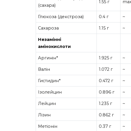
1.55 г
max
(сахара)
Глюкоза (декстроза)
0.4 г
~
Сахароза
1.15 г
~
Незамінні
амінокислоти
Аргинін*
1.925 г
~
Валін
1.072 г
~
Гистидин*
0.472 г
~
Ізолейцин
0.896 г
~
Лейцин
1.235 г
~
Лізин
0.862 г
~
Метіонін
0.37 г
~