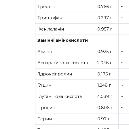
Треонін
0.766 г
~
Триптофан
0.297 г
~
Фенілаланін
0.957 г
~
Замінні амінокислоти
Аланін
0.925 г
~
Аспарагинова кислота
2.046 г
~
Гідроксіпролин
0.175 г
~
Гліцин
1.248 г
~
Глутамінова кислота
4.039 г
~
Пролин
0.806 г
~
Серин
0.97 г
~