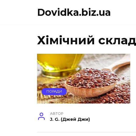
Перейти
Dovidka.biz.ua
до
вмісту
Хімічний склад
ПОРАДИ
АВТОР
J. G. (Джей Джи)