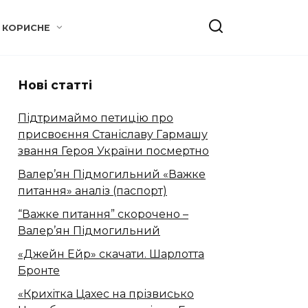
КОРИСНЕ
Нові статті
Підтримаймо петицію про
присвоєння Станіславу Гармашу
звання Героя України посмертно
Валер’ян Підмогильний «Важке
питання» аналіз (паспорт)
“Важке питання” скорочено –
Валер’ян Підмогильний
«Джейн Ейр» скачати. Шарлотта
Бронте
«Крихітка Цахес на прізвисько