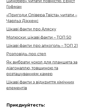
Цинобер» читати повністю. Ернст
Гофман
«Пригоди Олівера Твіста» читати –
Чарльз Діккенс
Цікаві факти про Аляску
Молюски: цікаві факти – ТОП 50
Цікаві факти про алкоголь – ТОП 21
Розповідь про степ
Як вибрати чохол для планшета за
діагоналлю, товщиною та
розташуванням камер
Цікаві факти з відкриття хімічних
елементів
Приєднуйтесть: