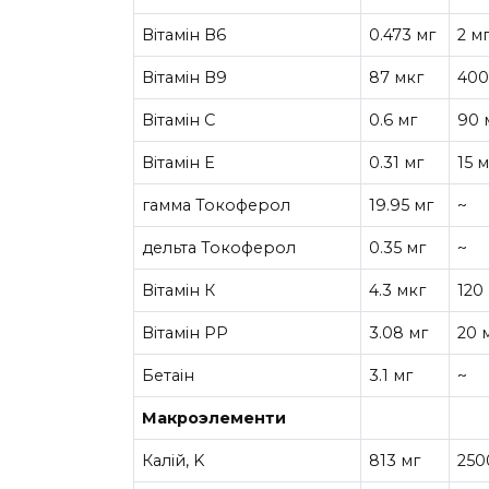
Вітамін В6
0.473 мг
2 м
Вітамін В9
87 мкг
400
Вітамін C
0.6 мг
90 
Вітамін Е
0.31 мг
15 м
гамма Токоферол
19.95 мг
~
дельта Токоферол
0.35 мг
~
Вітамін К
4.3 мкг
120
Вітамін РР
3.08 мг
20 
Бетаін
3.1 мг
~
Макроэлементи
Калій, K
813 мг
250