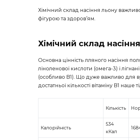
Хімічний склад насіння льону важливо
фігурою та здоров’ям.
Хімічний склад насінн
Основна цінність лляного насіння поля
ліноленової кислоти (омега-3) і лігнані
(особливо B1). Що дуже важливо для ву
достатньої кількості вітаміну B1 наше
Кількість
Нор
534
Калорійність
168
кКал