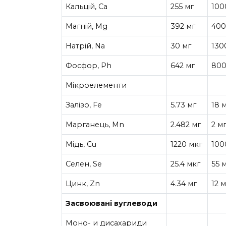
Кальцій, Ca
255 мг
100
Магній, Mg
392 мг
400
Натрій, Na
30 мг
130
Фосфор, Ph
642 мг
800
Мікроелементи
Залізо, Fe
5.73 мг
18 
Марганець, Mn
2.482 мг
2 м
Мідь, Cu
1220 мкг
100
Селен, Se
25.4 мкг
55 
Цинк, Zn
4.34 мг
12 м
Засвоювані вуглеводи
Моно- и дисахариди