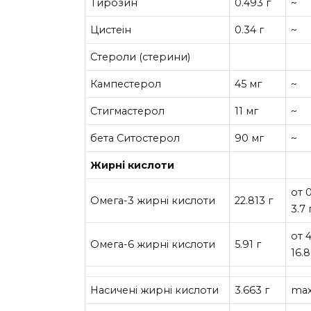
Тирозин
0.493 г
~
Цистеін
0.34 г
~
Стероли (стерини)
Кампестерол
45 мг
~
Стигмастерол
11 мг
~
бета Ситостерол
90 мг
~
Жирні кислоти
от 
Омега-3 жирні кислоти
22.813 г
3.7 
от 
Омега-6 жирні кислоти
5.91 г
16.8
Насичені жирні кислоти
3.663 г
max