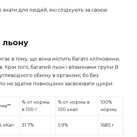
 знати для людей, які слідкують за своєю
я льону
гає в тому, що вона містить багато клітковини,
в. Крім того, багатий льон і вітамінами групи B
глеводного обміну в організмі, бо без
 тіло не здатне повноцінно засвоювати цукри.
% от нормы
% от нормы в
100%
ма**
в 100 г
100 ккал
нормы
4 кКал
31.7%
5.9%
1685 г