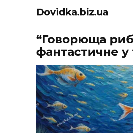
Перейти
Dovidka.biz.ua
до
вмісту
“Говорюща риба
фантастичне у 