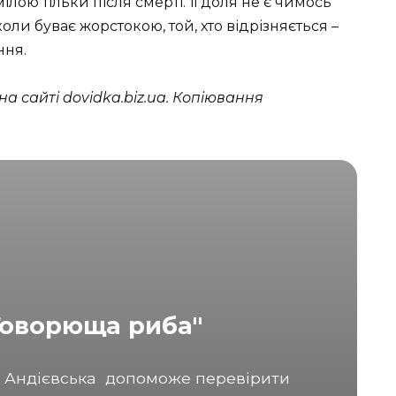
ілою тільки після смерті. Її доля не є чимось
оли буває жорстокою, той, хто відрізняється –
ння.
а сайті dovidka.biz.ua. Копіювання
"Говорюща риба"
а Андієвська допоможе перевірити