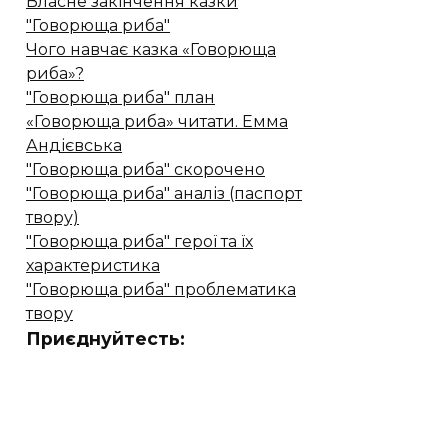
Власне закінчення казки
"Говорюща риба"
Чого навчає казка «Говорюща
риба»?
"Говорюща риба" план
«Говорюща риба» читати. Емма
Андієвська
"Говорюща риба" скорочено
"Говорюща риба" аналіз (паспорт
твору)
"Говорюща риба" герої та їх
характеристика
"Говорюща риба" проблематика
твору
Приєднуйтесть: