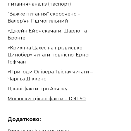
питання» аналіз (паспорт)
“Важке питання” скорочено –
Валер’ян Підмогильний
«Джейн Ейр» скачати. Шарлотта
Бронте
«Крихітка Цахес на прізвисько
Цинобер» читати повністю. Ернст
Гофман
«Пригоди Олівера Твіста» читати –
Чарльз Діккенс
Цікаві факти про Аляску
Молюски: цікаві факти – ТОП 50
Додатково: