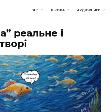
ВНЗ
ШКОЛА
АУДІОКНИГИ
” реальне і
творі