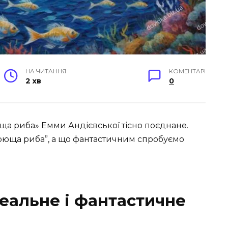
НА ЧИТАННЯ
КОМЕНТАРІ
2 хв
0
юща риба» Емми Андієвської тісно поєднане.
орюща риба”, а що фантастичним спробуємо
еальне і фантастичне