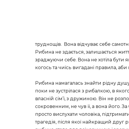
труднощів.
Вона відчуває себе самотнь
Рибина не здається, залишається житт
зраджуючи себе. Вона не хотіла бути як
когось та чиїсь вигадані правила, аби
Рибина намагалась знайти рідну душу і 
поки не зустрілася з рибалкою, в яког
власній сім’ї, з дружиною. Він не розп
сокровенним, не чув її, а вона його. З
просто вислухати чоловіка, підтримати
трагедія, після якої найкращий друг р