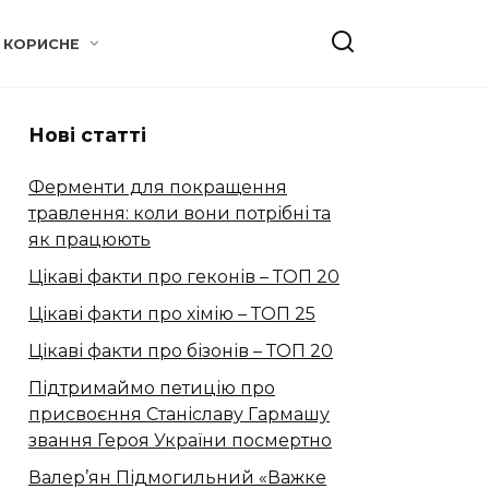
КОРИСНЕ
Нові статті
Ферменти для покращення
травлення: коли вони потрібні та
як працюють
Цікаві факти про геконів – ТОП 20
Цікаві факти про хімію – ТОП 25
Цікаві факти про бізонів – ТОП 20
Підтримаймо петицію про
присвоєння Станіславу Гармашу
звання Героя України посмертно
Валер’ян Підмогильний «Важке