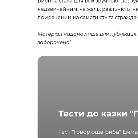
рибина стала для всіх зручною і зрозум
надзвичайним, на жаль, реальність інк
приречений на самотність та стражда
Матеріал надано лише для публікації н
заборонено!
Тести до казки 
Тест "Говорюща риба" Емм