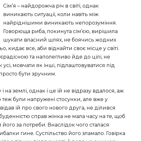
Сім’я – найдорожча річ в світі, однак
виникають ситуації, коли навіть між
найріднішими виникають непорозуміння.
Говорюща риба, покинута сім’єю, вирішила
шукати власний шлях, не боячись жодних
о, кидає все, аби віднайти своє місце у світі.
єрадісною та наполегливо йде до цілі, не
 усі, мовчати як інші, підлаштовуватися під
 просто бути зручним.
на землі, однак і це їй не відразу вдалося, аж
о теж були напружені стосунки, але вже у
овідав їй про свого нового друга, не ділився
а буденністю справ жінка не мала часу на те, щоб
 його за потреби. Внаслідок чого сталася
ибалки гине. Суспільство його зламало. Говірка