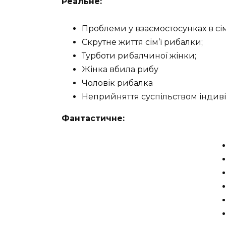
Реальне:
Проблеми у взаємостосунках в сім’
Скрутне життя сім’ї рибалки;
Турботи рибалчиної жінки;
Жінка вбила рибу
Чоловік рибалка
Неприйняття суспільством індив
Фантастичне: