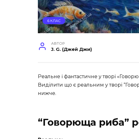
6 КЛАС
АВТОР
J. G. (Джей Джи)
Реальне і фантастичне у творі «Говор
Виділити що є реальним у творі “Гов
нижче.
“Говорюща риба” р