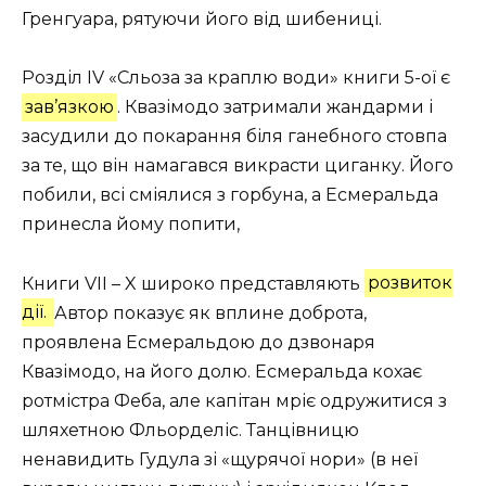
Гренгуара, рятуючи його від шибениці.
Розділ IV «Сльоза за краплю води» книги 5-ої є
зав’язкою
. Квазімодо затримали жандарми і
засудили до покарання біля ганебного стовпа
за те, що він намагався викрасти циганку. Його
побили, всі сміялися з горбуна, а Есмеральда
принесла йому попити,
Книги VII – X широко представляють
розвиток
дії.
Автор показує як вплине доброта,
проявлена Есмеральдою до дзвонаря
Квазімодо, на його долю. Есмеральда кохає
ротмістра Феба, але капітан мріє одружитися з
шляхетною Фльорделіс. Танцівницю
ненавидить Гудула зі «щурячої нори» (в неї