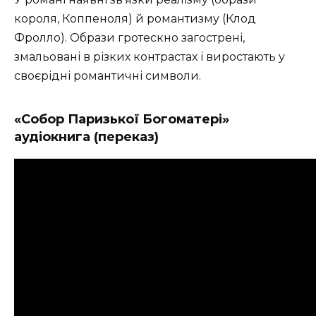
короля, Коппеноля) й романтизму (Клод
Фролло). Образи гротескно загострені,
змальовані в різких контрастах і виростають у
своєрідні романтичні символи.
«Собор Паризької Богоматері»
аудіокнига (переказ)