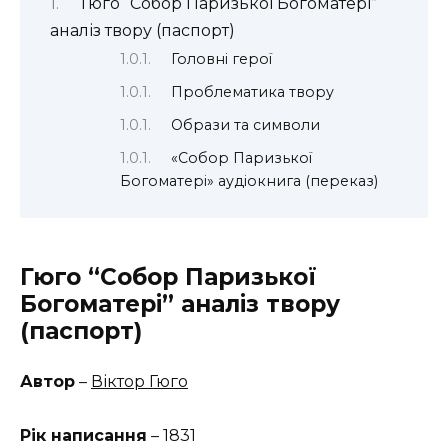
Гюго “Собор Паризької Богоматері”
аналіз твору (паспорт)
Головні герої
Проблематика твору
Образи та символи
«Собор Паризької
Богоматері» аудіокнига (переказ)
Гюго “Собор Паризької
Богоматері” аналіз твору
(паспорт)
Автор
–
Віктор Гюго
Рік написання
– 1831