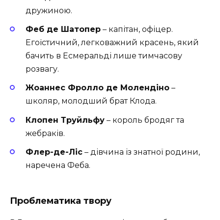
дружиною.
Феб де Шатопер
– капітан, офіцер.
Егоїстичний, легковажний красень, який
бачить в Есмеральді лише тимчасову
розвагу.
Жоаннес Фролло де Молендіно
–
школяр, молодший брат Клода.
Клопен Труйльфу
– король бродяг та
жебраків.
Флер-де-Ліс
– дівчина із знатної родини,
наречена Феба.
Проблематика твору