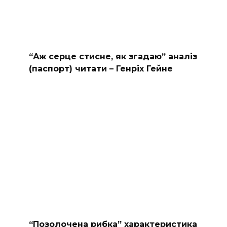
“Аж серце стисне, як згадаю” аналіз
(паспорт) читати – Генріх Гейне
“Позолочена рибка” характеристика