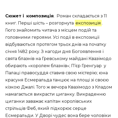
Сюжет і
композиція
. Роман складається з 11
книг. Перші шість – розгорнута
експозиція
.
Гюго знайомить читача з місцем подій та
головними героями. Усі події в експозиції
відбуваються протягом трьох днів на початку
січня 1482 року. З нагоди дня Богоявлення і
свята блазнів на Гревському майдані Квазімодо
обирають «королем блазнів»; П’єр Гренгуар у
Палаці правосуддя ставив свою містерію; юна
красуня Есмеральда танцює на площі зі своєю
кізкою Джалі. Того ж вечора Квазімодо з Кладом
намагається викрасти циганку. Викраденню
циганки заважає капітан королівських
стрільців Феб, який підкорює серце
Есмеральди. У Дворі чудес вона бере чоловіки