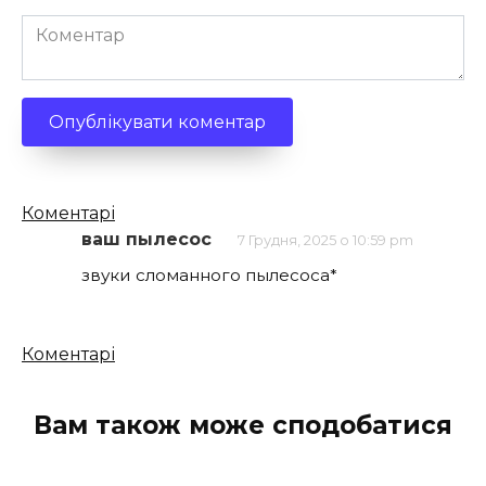
Коментар
Кількість
Коментарі
коментарів
ваш пылесос
7 Грудня, 2025 о 10:59 pm
звуки сломанного пылесоса*
Кількість
Коментарі
коментарів
Вам також може сподобатися