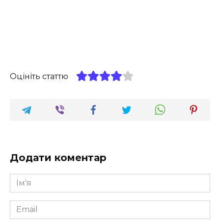
Оцініть статтю
Додати коментар
Ім'я
*
Email
*