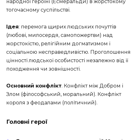
народної героїні (Есмеральди) в жорстокому
тогочасному суспільстві.
Ідея
: перемога щирих людських почуттів
(любові, милосердя, самопожертви) над
жорстокістю, релігійним догматизмом і
соціальною несправедливістю. Проголошення
цінності людської особистості незалежно від її
походження чи зовнішності.
Основний конфлікт
. Конфлікт між Добром і
Злом (філософський, моральний). Конфлікт
короля з феодалами (політичний).
Головні герої