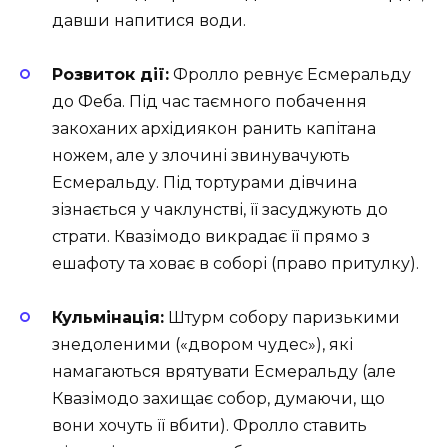
давши напитися води.
Розвиток дії:
Фролло ревнує Есмеральду
до Феба. Під час таємного побачення
закоханих архідиякон ранить капітана
ножем, але у злочині звинувачують
Есмеральду. Під тортурами дівчина
зізнається у чаклунстві, її засуджують до
страти. Квазімодо викрадає її прямо з
ешафоту та ховає в соборі (право притулку).
Кульмінація:
Штурм собору паризькими
знедоленими («двором чудес»), які
намагаються врятувати Есмеральду (але
Квазімодо захищає собор, думаючи, що
вони хочуть її вбити). Фролло ставить