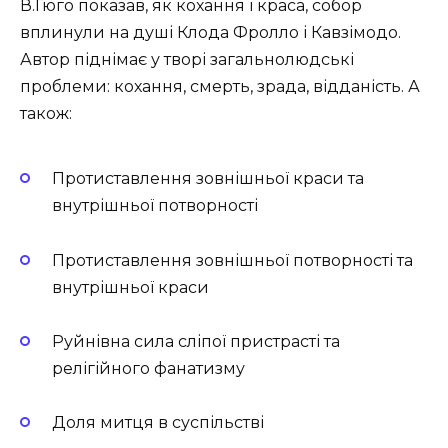
В.Гюго показав, як кохання і краса, собор
вплинули на душі Клода Фролло і Кавзімодо.
Автор піднімає у творі загальнолюдські
проблеми: кохання, смерть, зрада, відданість. А
також:
Протиставлення зовнішньої краси та
внутрішньої потворності
Протиставлення зовнішньої потворності та
внутрішньої краси
Руйнівна сила сліпої пристрасті та
релігійного фанатизму
Доля митця в суспільстві