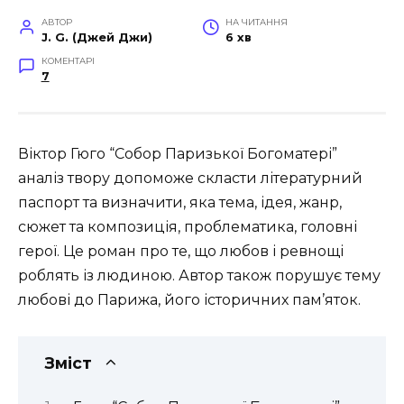
АВТОР
НА ЧИТАННЯ
J. G. (Джей Джи)
6 хв
КОМЕНТАРІ
7
Віктор Гюго “Собор Паризької Богоматері”
аналіз твору допоможе скласти літературний
паспорт та визначити, яка тема, ідея, жанр,
сюжет та композиція, проблематика, головні
герої. Це роман про те, що любов і ревнощі
роблять із людиною. Автор також порушує тему
любові до Парижа, його історичних пам’яток.
Зміст