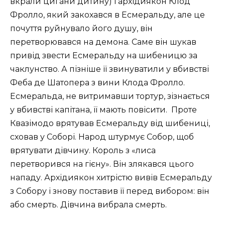
вкрали цигани дитину) і архідиякон Клод
Фролло, який закохався в Есмеральду, але це
почуття руйнувало його душу, він
перетворювався на демона. Саме він шукав
привід звести Есмеральду на шибеницю за
чаклунство. А пізніше її звинуватили у вбивстві
Феба де Шатопера з вини Клода Фролло.
Есмеральда, не витримавши тортур, зізнається
у вбивстві капітана, її мають повісити. Проте
Квазімодо врятував Есмеральду від шибениці,
сховав у Соборі. Народ штурмує Собор, щоб
врятувати дівчину. Король з «лиса
перетворився на гієну». Він злякався цього
нападу. Архідиякон хитрістю вивів Есмеральду
з Собору і знову поставив її перед вибором: він
або смерть. Дівчина вибрала смерть.