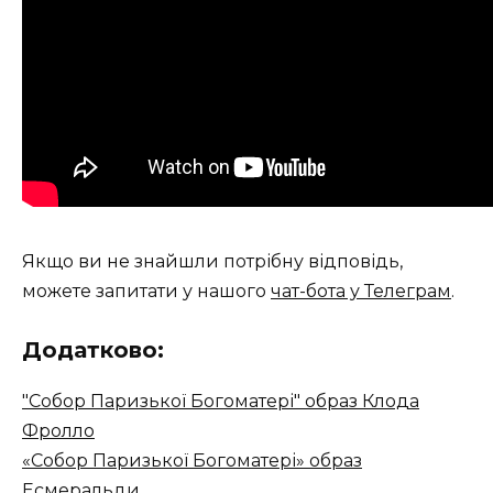
Якщо ви не знайшли потрібну відповідь,
можете запитати у нашого
чат-бота у Телеграм
.
Додатково:
"Собор Паризької Богоматері" образ Клода
Фролло
«Собор Паризької Богоматері» образ
Есмеральди