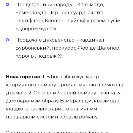
Представники народу – Квазімодо,
Есмеральда, Пєр Гренгуар, Пакетта
Шантфлері, Клопен Труйльфу разом з усім
«Двором чудес».
Продажне духовенство – кардинал
Бурбонський, прокурор Феб де Шатопер.
Король Людовік XI.
Новаторство
. 1. В.Гюго зближує жанр
історичного роману з романтичною поемою та
драмою. 2. Основний герой роману – жінка. 3.
Демократизм образу Есмеральди, квазімодо,
які діють нарівні з аристократичним
прошарком системи образів роману.
У романі наявні зв’язки реалізму (образи