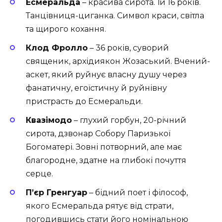
Есмеральда
– красива сирота. Їй 16 років.
Танцівниця-циганка. Символ краси, світла
та щирого кохання.
Клод Фролло
– 36 років, суворий
священик, архідиякон Жозаський. Вчений-
аскет, який руйнує власну душу через
фанатичну, егоїстичну й руйнівну
пристрасть до Есмеральди.
Квазімодо
– глухий горбун, 20-річний
сирота, дзвонар Собору Паризької
Богоматері. Зовні потворний, але має
благородне, здатне на глибокі почуття
серце.
П’єр Гренгуар
– бідний поет і філософ,
якого Есмеральда рятує від страти,
погодившись стати його номінальною