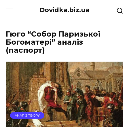
Перейти
Dovidka.biz.ua
до
вмісту
Гюго “Собор Паризької
Богоматері” аналіз
(паспорт)
АНАЛІЗ ТВОРУ