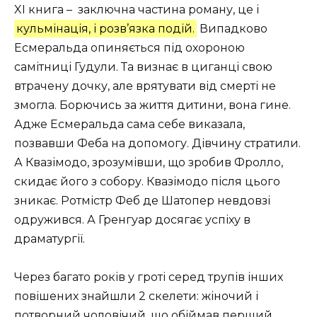
XI книга – заключна частина роману, це і
кульмінація, і розв’язка подій.
Випадково
Есмеральда опиняється під охороною
самітниці Гудули. Та визнає в циганці свою
втрачену дочку, але врятувати від смерті не
змогла. Борючись за життя дитини, вона гине.
Адже Есмеральда сама себе виказала,
позвавши Феба на допомогу. Дівчину стратили.
А Квазімодо, зрозумівши, що зробив Фролло,
скидає його з собору. Квазімодо після цього
зникає. Ротмістр Феб де Шатопер невдовзі
одружився. А Гренгуар досягає успіху в
драматургії.
Через багато років у гроті серед трупів інших
повішених знайшли 2 скелети: жіночий і
потворний чоловічий, що обіймав перший.