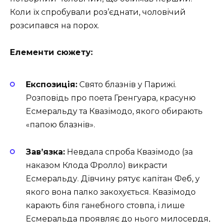
Коли їх спробували роз’єднати, чоловічий
розсипався на порох.
Елементи сюжету:
Експозиція:
Свято блазнів у Парижі.
Розповідь про поета Гренгуара, красуню
Есмеральду та Квазімодо, якого обирають
«папою блазнів».
Зав’язка:
Невдала спроба Квазімодо (за
наказом Клода Фролло) викрасти
Есмеральду. Дівчину рятує капітан Феб, у
якого вона палко закохується. Квазімодо
карають біля ганебного стовпа, і лише
Есмеральда проявляє до нього милосердя,