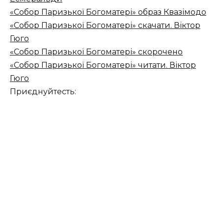
«Собор Паризької Богоматері» образ Квазімодо
«Собор Паризької Богоматері» скачати. Віктор
Гюго
«Собор Паризької Богоматері» скорочено
«Собор Паризької Богоматері» читати. Віктор
Гюго
Приєднуйтесть: