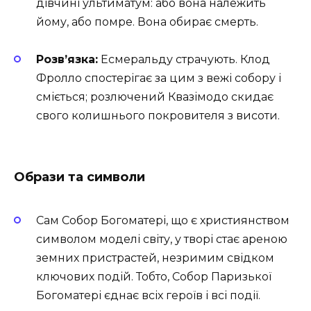
дівчині ультиматум: або вона належить
йому, або помре. Вона обирає смерть.
Розв’язка:
Есмеральду страчують. Клод
Фролло спостерігає за цим з вежі собору і
сміється; розлючений Квазімодо скидає
свого колишнього покровителя з висоти.
Образи та символи
Сам Собор Богоматері, що є християнством
символом моделі світу, у творі стає ареною
земних пристрастей, незримим свідком
ключових подій. Тобто, Собор Паризької
Богоматері єднає всіх героїв і всі події.