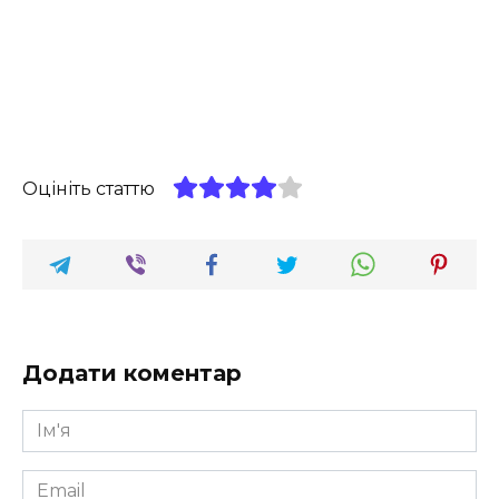
Оцініть статтю
Додати коментар
Ім'я
*
Email