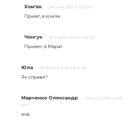
Хом'як
24 Січня, 2022 о 5:32 pm
Привіт, я хом’як
Чонгук
18 Грудня, 2023 о 1:34 pm
Привет, я Марат
Юля
18 Лютого, 2019 о 8:14 am
Як справи?
Марченко Олександр
1 Лютого, 2021 о 6:29
pm
ела