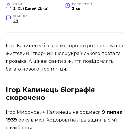
АВТОР
НА ЧИТАННЯ
J. G. (Джей Джи)
3 хв
КОМЕНТАРІ
27
Ігор Калинець біографія коротко розповість про
життєвий і творчий шлях українського поета та
прозаїка. А цікаві факти з життя повідомлять
багато нового про митця.
Ігор Калинець біографія
скорочено
Ігор Миронович Калинець на­ родився
9 липня
1939
року в місті Ходорові на Львівщині в сім’ї
служ­бовця.