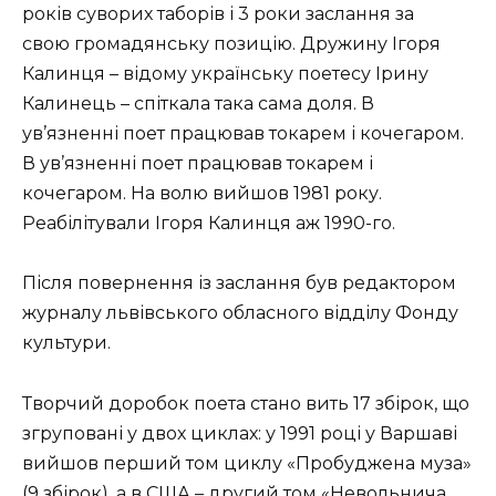
років суворих таборів і 3 роки заслання за
свою громадянську позицію. Дружину Ігоря
Калинця – відому українську поетесу Ірину
Калинець – спітка­ла така сама доля. В
ув’язненні поет працював токарем і кочегаром.
В ув’язненні поет працював токарем і
кочегаром. На волю вийшов 1981 року.
Реабілітува­ли Ігоря Калинця аж 1990-го.
Після повернення із заслання був редактором
журналу львівського обласного відділу Фонду
культури.
Творчий доробок поета стано­ вить 17 збірок, що
згруповані у двох циклах: у 1991 році у Варшаві
вийшов перший том циклу «Пробуджена муза»
(9 збірок), а в США – дру­гий том «Невольнича