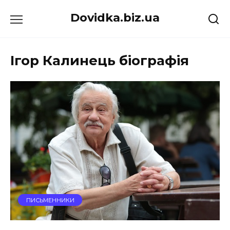
Перейти
Dovidka.biz.ua
до
вмісту
Ігор Калинець біографія
ПИСЬМЕННИКИ