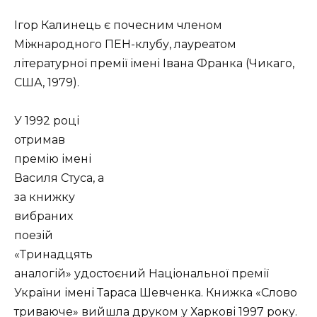
Ігор Калинець є почесним членом
Міжнародного ПЕН-клубу, лауреатом
літературної премії імені Івана Франка (Чикаго,
США, 1979).
У 1992 році
отримав
премію імені
Василя Стуса, а
за книжку
вибраних
поезій
«Тринадцять
аналогій» удосто­єний Національної премії
України імені Тараса Шевченка. Книжка «Слово
триваюче» вийшла друком у Харкові 1997 року.