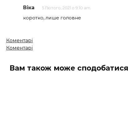
Віка
5 Лютого, 2021 о 9:10 am
коротко, лише головне
Кількість
Коментарі
коментарів
Коментарі
Вам також може сподобатися