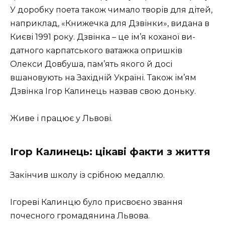
У доробку поета також чимало творів для ді­тей,
наприклад, «Книжечка для Дзвінки», видана в
Києві 1991 року. Дзвінка – це ім’я коханої ви­
датного карпатського ватажка опришків
Олекси Довбуша, пам’ять якого й досі
вшановують на Західній Україні. Також ім’ям
Дзвінка Ігор Калинець назвав свою доньку.
Живе і працює у Львові.
Ігор Калинець: цікаві факти з життя
Закінчив школу із срібною медаллю.
Ігореві Калинцю було присвоєно звання
почесного громадянина Львова.