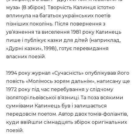
муза» (8 збірок). Творчість Калинця істотно
вплинула на ба­гатьох українських поетів
пізніших поколінь. Після повернення з
ув’язнення та виселення 1981 року Калинець
пише і публікує каз­ки для дітей (наприклад,
«Дурні казки», 1998), готує перевидання
власних поезій.
1994 року журнал «Сучасність» опублікував його
повість «Молімось зорям дальнім», написану ще
1972 року під час перебування у слідчому
ізоляторі львівської в’язниці. Та поза всякими
сумнівами Калинець був і залишається
передовсім поетом. Автор двох томів-фоліантів,
куди ввійшли сімнадцять збірок оригінальних
поезій.