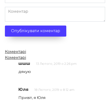
*
Коментар
Кількість
Коментарі
коментарів
Коментарі
шшш
13 Лютого, 2019 о 2:26 pm
дякую
Юля
18 Лютого, 2019 о 8:12 am
Привіт, я Юля