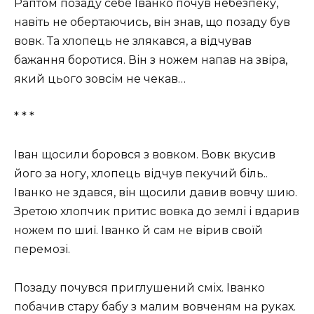
Раптом позаду себе Іванко почув небезпеку,
навіть не обертаючись, він знав, що позаду був
вовк. Та хлопець не злякався, а відчував
бажання боротися. Він з ножем напав на звіра,
який цього зовсім не чекав…
* * *
Іван щосили боровся з вовком. Вовк вкусив
його за ногу, хлопець відчув пекучий біль..
Іванко не здався, він щосили давив вовчу шию.
Зретою хлопчик притис вовка до землі і вдарив
ножем по шиї. Іванко й сам не вірив своїй
перемозі.
Позаду почувся приглушений сміх. Іванко
побачив стару бабу з малим вовченям на руках.