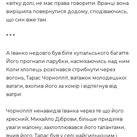
квітку долі, не має права говорити. Вранці вона
вирішила повернутися додому, сподіваючись,
що син вже там.
* * *
А Іванко недовго був біля купальського багаття.
Його прогнали парубки, насміхаючись над ним.
Коли хлопець розігнався стрибнути через
вогонь, Тарас Чорнопліт, ватажок молодецької
ватаги, вхопив його за комір і відтягнув від
ватри.
Чорнопліт ненавидів Іванка через те що його
хресний, Михайло Діброви, більше приділяв
уваги малому, захлоплювався його талантами,
вчив його. Тарас був у селі найсильнішим і