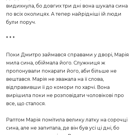
видихнула, бо довгих три дні вона шукала сина
по всіх околицях. А тепер найрідніші їй люди
були поруч.
* * *
Поки Дмитро займався справами у дворі, Марія
мила сина, обіймала його. Служниця ж
пропонували покарати його, аби більше не
вештався. Марія не зважала на її слова,
відправивши її до комори по харчі. Вона
вирішила поки не розповідати чоловікові про
все, що сталося.
Раптом Марія помітила велику латку на сорочці
сина, але не запитала, де він був усі ці дні, бо