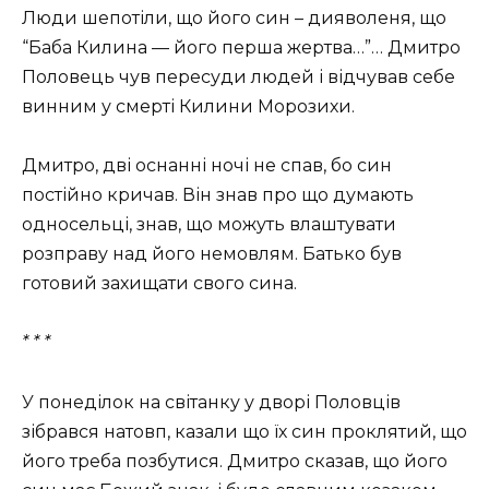
Люди шепотіли, що його син – дияволеня, що
“Баба Килина — його перша жертва…”… Дмитро
Половець чув пересуди людей і відчував себе
винним у смерті Килини Морозихи.
Дмитро, дві оснанні ночі не спав, бо син
постійно кричав. Він знав про що думають
односельці, знав, що можуть влаштувати
розправу над його немовлям. Батько був
готовий захищати свого сина.
* * *
У понеділок на світанку у дворі Половців
зібрався натовп, казали що їх син проклятий, що
його треба позбутися. Дмитро сказав, що його