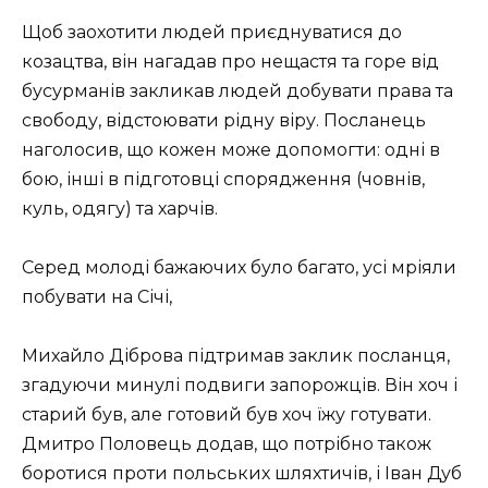
Щоб заохотити людей приєднуватися до
козацтва, він нагадав про нещастя та горе від
бусурманів закликав людей добувати права та
свободу, відстоювати рідну віру. Посланець
наголосив, що кожен може допомогти: одні в
бою, інші в підготовці спорядження (човнів,
куль, одягу) та харчів.
Серед молоді бажаючих було багато, усі мріяли
побувати на Січі,
Михайло Діброва підтримав заклик посланця,
згадуючи минулі подвиги запорожців. Він хоч і
старий був, але готовий був хоч їжу готувати.
Дмитро Половець додав, що потрібно також
боротися проти польських шляхтичів, і Іван Дуб