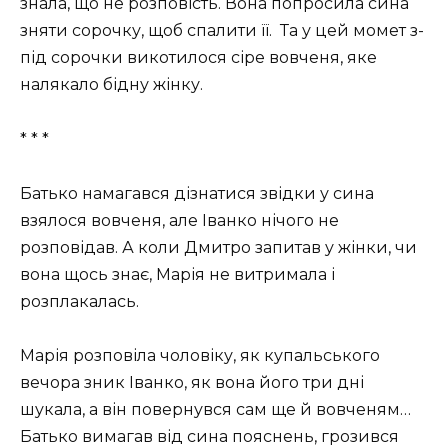
знала, що не розповість. Вона попросила сина
зняти сорочку, щоб спалити її. Та у цей момет з-
під сорочки викотилося сіре вовченя, яке
налякало бідну жінку.
* * *
Батько намагався дізнатися звідки у сина
взялося вовченя, але Іванко нічого не
розповідав. А коли Дмитро запитав у жінки, чи
вона щось знає, Марія не витримала і
розплакалась.
Марія розповіла чоловіку, як купальського
вечора зник Іванко, як вона його три дні
шукала, а він повернувся сам ще й вовченям…
Батько вимагав від сина пояснень, грозився