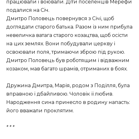
працювали і воювали. Діти поселенців Мерефи
подалися на Січ.
Дмитро Половець повернувся з Січі, щоб
доглядати старого батька. Разом із ним прибула
невеличка ватага старого козацтва, щоб осісти
на цих землях. Вони побудували церкву і
освоювали поля, тримаючи зброю під рукою.
Дмитро Половець був роботящим і відважним
козаком, мав багато шрамів, отриманих в боях.
Дружина Дмитра, Марія, родом з Поділля, була
вправною і дбайливою. Чоловік іі любив.
Народження сина принесло в родину напасть:
його вважали проклятим.
* * *