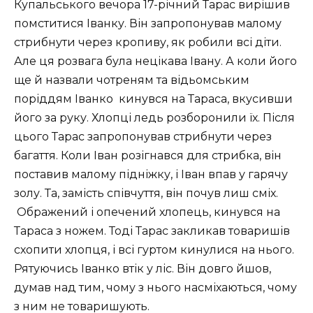
Купальського вечора 17-річний Тарас вирішив
помститися Іванку. Він запропонував малому
стрибнути через кропиву, як робили всі діти.
Але ця розвага була нецікава Івану. А коли його
ще й назвали чотреням та відьомським
поріддям Іванко кинувся на Тараса, вкусивши
його за руку. Хлопці ледь розборонили їх. Після
цього Тарас запропонував стрибнути через
багаття. Коли Іван розігнався для стрибка, він
поставив малому підніжку, і Іван впав у гарячу
золу. Та, замість співчуття, він почув лиш сміх.
Ображений і опечений хлопець, кинувся на
Тараса з ножем. Тоді Тарас закликав товаришів
схопити хлопця, і всі гуртом кинулися на нього.
Рятуючись Іванко втік у ліс. Він довго йшов,
думав над тим, чому з нього насміхаються, чому
з ним не товаришують.