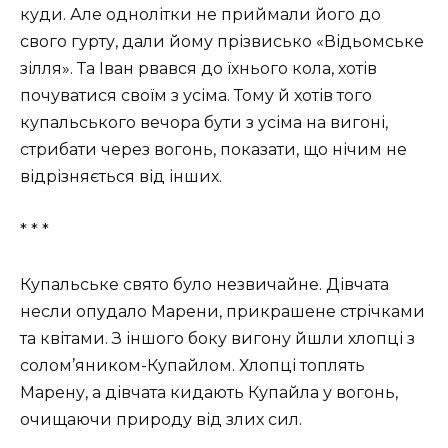
куди. Але однолітки не приймали його до
свого гурту, дали йому прізвисько «Відьомське
зілля». Та Іван рвався до їхнього кола, хотів
почуватися своїм з усіма. Тому й хотів того
купальського вечора бути з усіма на вигоні,
стрибати через вогонь, показати, що нічим не
відрізняється від інших.
* * *
Купальське свято було незвичайне. Дівчата
несли опудало Марени, прикрашене стрічками
та квітами. З іншого боку вигону йшли хлопці з
солом’яником-Купайлом. Хлопці топлять
Марену, а дівчата кидають Купайла у вогонь,
очищаючи природу від злих сил.