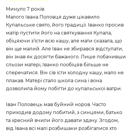
Минуло 7 років.
Малого Івана Половця дуже цікавило
Купальське свято, його традиції. Іванко просив
матір пустити його на святкування Купала,
обіцяючи з’їсти всю кашу, але мати сказала, що
він ще малий. Але Іван не збирався відступати,
він знав як досягти бажаного. Лише побачивши
сльози матері, Іванко пообіцяв більше не
сперечатися. Він сів їсти холодну кашу, мало не
плакав. Матері стало школа сина і вона
дозволила йому побігти до купальської ватри.
Іван Половець мав буйний норов. Часто
приходив додому побитий, з синцями, батько
та хресний вчили його давати здачу. Згодом,
від Івана всі малі розбишаки розбігалися хто