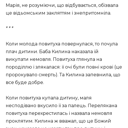
Марія, не розуміючи, що відбувається, обізвала
це відьомським закляттям і знепритомніла.
* * *
Коли молода повитуха повернулася, то почула
плач дитини. Баба Килина наказала їй
викупати немовля. Повитуха глянула на
породіллю і злякалася: її очі були повні крові (це
пророкувало смерть). Та Килина запевнила, що
все буде добре.
Коли повитуха купала дитину, маля
несподівано вкусило її за палець. Перелякана
повитуха перехрестилась і назвала немовля
проклятим. Килина ж вважал, що це Божий