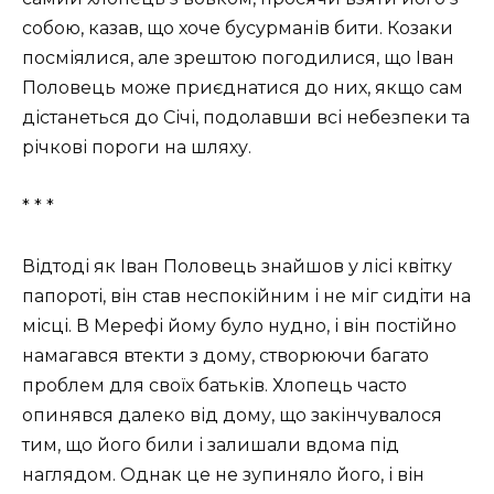
собою, казав, що хоче бусурманів бити. Козаки
посміялися, але зрештою погодилися, що Іван
Половець може приєднатися до них, якщо сам
дістанеться до Січі, подолавши всі небезпеки та
річкові пороги на шляху.
* * *
Відтоді як Іван Половець знайшов у лісі квітку
папороті, він став неспокійним і не міг сидіти на
місці. В Мерефі йому було нудно, і він постійно
намагався втекти з дому, створюючи багато
проблем для своїх батьків. Хлопець часто
опинявся далеко від дому, що закінчувалося
тим, що його били і залишали вдома під
наглядом. Однак це не зупиняло його, і він