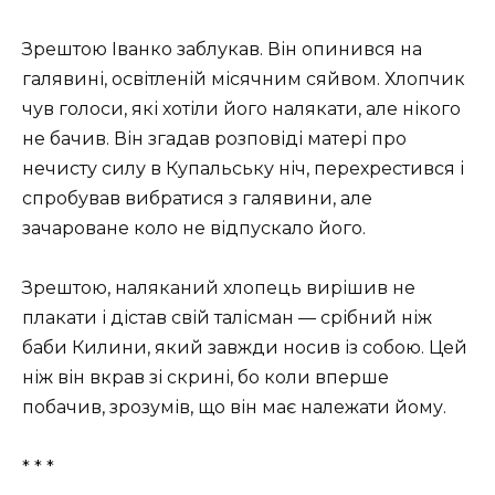
Зрештою Іванко заблукав. Він опинився на
галявині, освітленій місячним сяйвом. Хлопчик
чув голоси, які хотіли його налякати, але нікого
не бачив. Він згадав розповіді матері про
нечисту силу в Купальську ніч, перехрестився і
спробував вибратися з галявини, але
зачароване коло не відпускало його.
Зрештою, наляканий хлопець вирішив не
плакати і дістав свій талісман — срібний ніж
баби Килини, який завжди носив із собою. Цей
ніж він вкрав зі скрині, бо коли вперше
побачив, зрозумів, що він має належати йому.
* * *