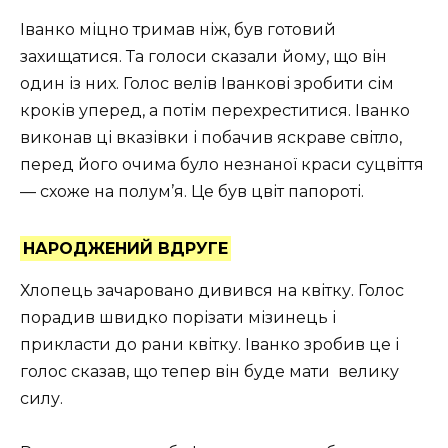
Іванко міцно тримав ніж, був готовий
захищатися. Та голоси сказали йому, що він
один із них. Голос велів Іванкові зробити сім
кроків уперед, а потім перехреститися. Іванко
виконав ці вказівки і побачив яскраве світло,
перед його очима було незнаної краси суцвіття
— схоже на полум’я. Це був цвіт папороті.
НАРОДЖЕНИЙ ВДРУГЕ
Хлопець зачаровано дивився на квітку. Голос
порадив швидко порізати мізинець і
прикласти до рани квітку. Іванко зробив це і
голос сказав, що тепер він буде мати велику
силу.