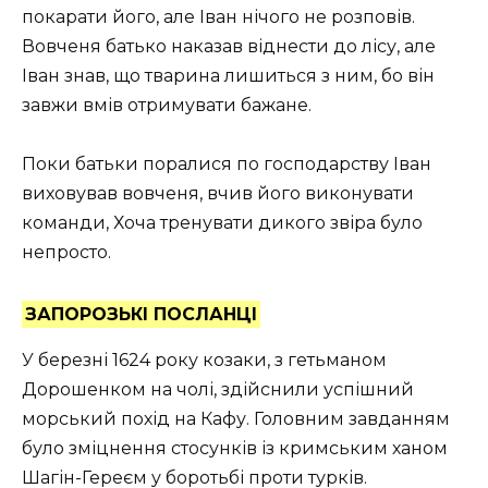
покарати його, але Іван нічого не розповів.
Вовченя батько наказав віднести до лісу, але
Іван знав, що тварина лишиться з ним, бо він
завжи вмів отримувати бажане.
Поки батьки поралися по господарству Іван
виховував вовченя, вчив його виконувати
команди, Хоча тренувати дикого звіра було
непросто.
ЗАПОРОЗЬКІ ПОСЛАНЦІ
У березні 1624 року козаки, з гетьманом
Дорошенком на чолі, здійснили успішний
морський похід на Кафу. Головним завданням
було зміцнення стосунків із кримським ханом
Шагін-Гереєм у боротьбі проти турків.