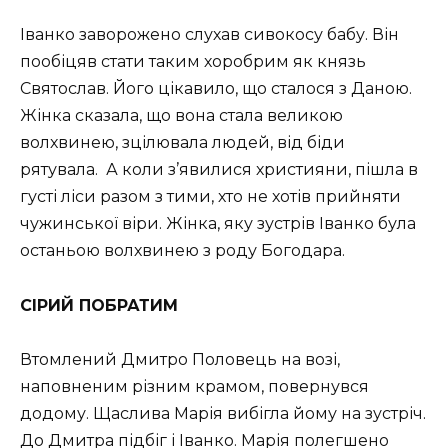
Іванко заворожено слухав сивокосу бабу. Він
пообіцяв стати таким хоробрим як князь
Святослав. Його цікавило, що сталося з Даною.
Жінка сказала, що вона стала великою
волхвинею, зцілювала людей, від біди
рятувала. А коли з’явилися християни, пішла в
густі ліси разом з тими, хто не хотів прийняти
чужинської віри. Жінка, яку зустрів Іванко була
останьою волхвинею з роду Богодара.
СІРИЙ ПОБРАТИМ
Втомлений Дмитро Половець на возі,
наповненим різним крамом, повернувся
додому. Щаслива Марія вибігла йому на зустріч.
До Дмитра підбіг і Іванко. Марія полегшено