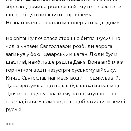
зброєю. Дівчина розповіла йому про своє горе і
він пообіцяв вирішити її проблему.
Незнайомець наказав їй повертатися додому.
На світанку почалася страшна битва. Русичі на
чолі з князем Святославом розбили ворога,
загинув у бою і хазарський каган. Люди були
щасливі, найбільше раділа Дана. Вона вибігла з
горнятком води назустріч руському війську.
Князь Святослав напився води і подякував їй.
Дана зрозуміла, що це він був вночі на капищі.
Дівчина подякувала йому за порятунок її честі
та села, і князь помчав далі, щоб захистити землі
руські…
* * *