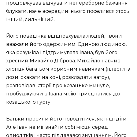
продовжував відчувати непереборне бажання
блукати, наче всередині нього поселився хтось
інший, сильніший.
Його поведінка відштовхувала людей, і вони
вважали його одержимим. Єдиною людиною,
яка розуміла і підтримувала Івана, був його
хресний Михайло Діброва. Михайло навчив
хлопця багатьом корисним навичкам (плести із
лози, скакати на коні, розкладати ватру),
розповідав історії про козацьке минуле,
пробуджуючи в Івана мрію приєднатися до
козацького гурту.
Батьки просили його поводитися, як інші діти.
Але Іван не міг знайти собі місця серед
однолітків і часто піддавався знущанням. Його