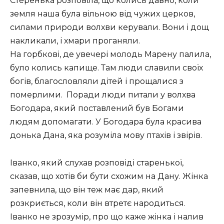
Стеренька розповіла, що колись давно, коли
земля наша була вільною від чужих церков,
силами природи волхви керували. Вони і дощ
накликали, і хмари проганяли.
На горбкові, де увечері молодь Марену палила,
було колись капище. Там люди славили своїх
богів, благословляли дітей і прощалися з
померлими. Поради люди питали у волхва
Богодара, який поставлений був Богами
людям допомагати. У Богодара була красива
донька Дана, яка розуміла мову птахів і звірів.
Іванко, який слухав розповіді старенької,
сказав, що хотів би бути схожим на Дану. Жінка
запевнила, що він теж має дар, який
розкриється, коли він втретє народиться.
Іванко не зрозумір, про що каже жінка і налив