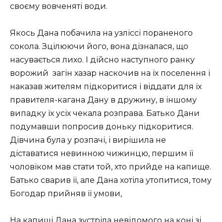
своєму вовченяті води.
Якось Дана побачила на узліссі пораненого
сокола. Зцілюючи його, вона дізналася, що
насувається лихо. І дійсно наступного ранку
ворожий загін хазар наскочив на їх поселення і
наказав жителям підкоритися і віддати для їх
правителя-кагана Дану в дружину, в іншому
випадку їх усіх чекала розправа. Батько Дани
подумавши попросив доньку підкоритися.
Дівчина була у розпачі, і вирішила не
діставатися невинною чижинцю, першим її
чоловіком мав стати той, хто прийде на капище.
Батько сварив її, але Дана хотіла утопитися, тому
Богодар прийняв її умови,
На капищі Дана зустріла невідомого на коні зі