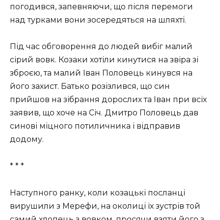
погодився, запевняючи, що після перемоги
над турками вони зосередяться на шляхті.
Під час обговорення до людей вибіг малий
сірий вовк. Козаки хотіли кинутися на звіра зі
зброєю, та малий Іван Половець кинувся на
його захист. Батько розізлився, що син
прийшов на зібрання дорослих та Іван при всіх
заявив, що хоче на Січ. Дмитро Половець дав
синові міцного потиличника і відправив
додому.
* * *
Наступного ранку, коли козацькі посланці
вирушили з Мерефи, на околиці їх зустрів той
самий хлопець з вовком, просячи взяти його з