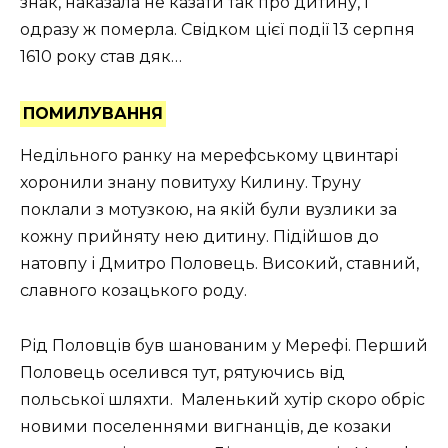
знак, наказала не казати так про дитину, і
одразу ж померла. Свідком цієї події 13 серпня
1610 року став дяк…
ПОМИЛУВАННЯ
Недільного ранку на мерефському цвинтарі
хоронили знану повитуху Килину. Труну
поклали з мотузкою, на якій були вузлики за
кожну прийняту нею дитину. Підійшов до
натовпу і Дмитро Половець. Високий, ставний,
славного козацького роду.
Рід Половців був шанованим у Мерефі. Перший
Половець оселився тут, рятуючись від
польської шляхти. Маленький хутір скоро обріс
новими поселеннями вигнанців, де козаки