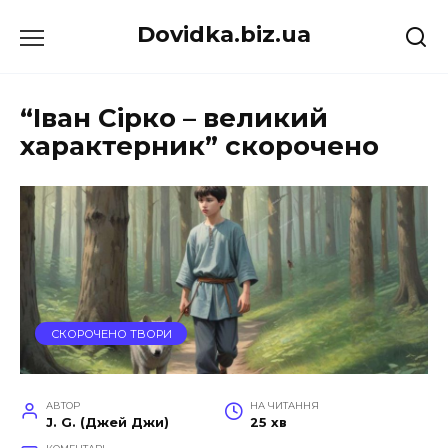
Перейти
Dovidka.biz.ua
до
вмісту
“Іван Сірко – великий
характерник” скорочено
СКОРОЧЕНО ТВОРИ
АВТОР
НА ЧИТАННЯ
J. G. (Джей Джи)
25 хв