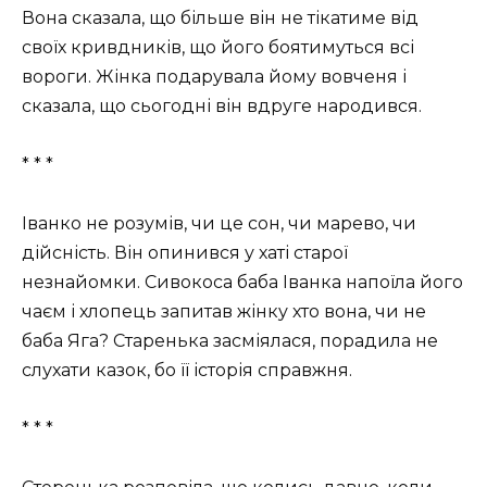
Вона сказала, що більше він не тікатиме від
своїх кривдників, що його боятимуться всі
вороги. Жінка подарувала йому вовченя і
сказала, що сьогодні він вдруге народився.
* * *
Іванко не розумів, чи це сон, чи марево, чи
дійсність. Він опинився у хаті старої
незнайомки. Сивокоса баба Іванка напоїла його
чаєм і хлопець запитав жінку хто вона, чи не
баба Яга? Старенька засміялася, порадила не
слухати казок, бо її історія справжня.
* * *