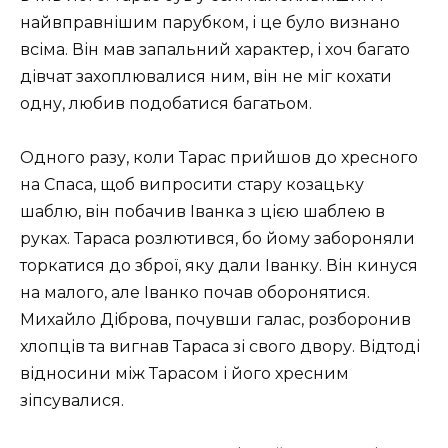
найвправнішим парубком, і це було визнано
всіма. Він мав запальний характер, і хоч багато
дівчат захоплювалися ним, він не міг кохати
одну, любив подобатися багатьом.
Одного разу, коли Тарас прийшов до хресного
на Спаса, щоб випросити стару козацьку
шаблю, він побачив Іванка з цією шаблею в
руках. Тараса розлютився, бо йому забороняли
торкатися до зброї, яку дали Іванку. Він кинуся
на малого, але Іванко почав оборонятися.
Михайло Діброва, почувши галас, розборонив
хлопців та вигнав Тараса зі свого двору. Відтоді
відносини між Тарасом і його хресним
зіпсувалися.