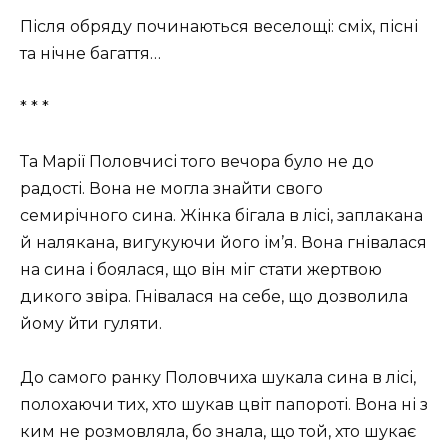
Після обряду починаються веселощі: сміх, пісні
та нічне багаття…
* * *
Та Марії Половчисі того вечора було не до
радості. Вона не могла знайти свого
семирічного сина. Жінка бігала в лісі, заплакана
й налякана, вигукуючи його ім’я. Вона гнівалася
на сина і боялася, що він міг стати жертвою
дикого звіра. Гнівалася на себе, що дозволила
йому йти гуляти.
До самого ранку Половчиха шукала сина в лісі,
полохаючи тих, хто шукав цвіт папороті. Вона ні з
ким не розмовляла, бо знала, що той, хто шукає