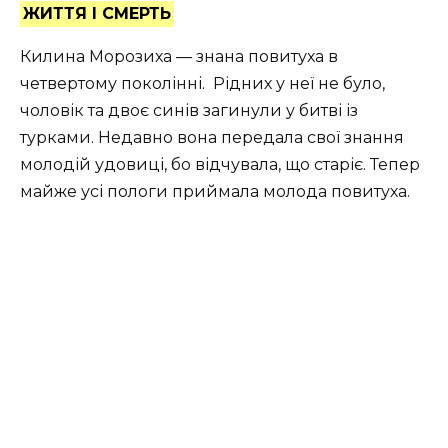
ЖИТТЯ І СМЕРТЬ
Килина Морозиха — знана повитуха в
четвертому поколінні. Рідних у неї не було,
чоловік та двоє синів загинули у битві із
турками. Недавно вона передала свої знання
молодій удовиці, бо відчувала, що старіє. Тепер
майже усі пологи приймала молода повитуха.