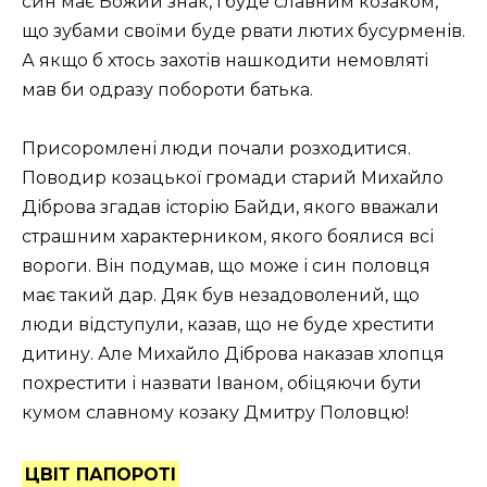
син має Божий знак, і буде славним козаком,
що зубами своїми буде рвати лютих бусурменів.
А якщо б хтось захотів нашкодити немовляті
мав би одразу побороти батька.
Присоромлені люди почали розходитися.
Поводир козацької громади старий Михайло
Діброва згадав історію Байди, якого вважали
страшним характерником, якого боялися всі
вороги. Він подумав, що може і син половця
має такий дар. Дяк був незадоволений, що
люди відступули, казав, що не буде хрестити
дитину. Але Михайло Діброва наказав хлопця
похрестити і назвати Іваном, обіцяючи бути
кумом славному козаку Дмитру Половцю!
ЦВІТ ПАПОРОТІ