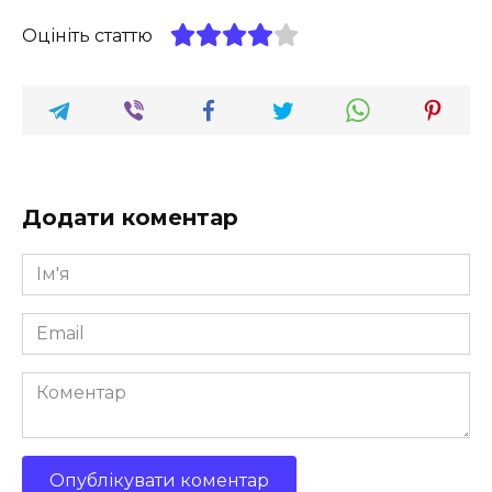
Оцініть статтю
Додати коментар
Ім'я
*
Email
*
Коментар