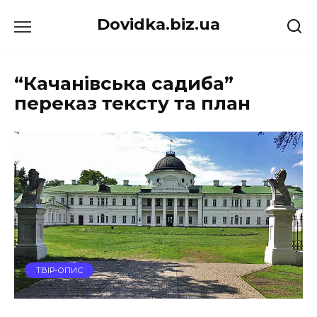
Перейти
Dovidka.biz.ua
до
вмісту
“Качанівська садиба”
переказ тексту та план
ТВІР-ОПИС