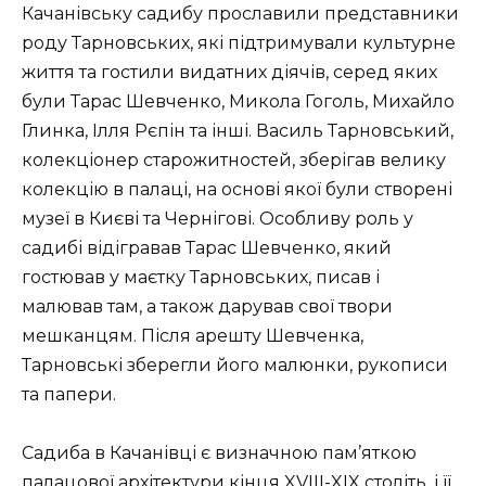
Качанівську садибу прославили представники
роду Тарновських, які підтримували культурне
життя та гостили видатних діячів, серед яких
були Тарас Шевченко, Микола Гоголь, Михайло
Глинка, Ілля Рєпін та інші. Василь Тарновський,
колекціонер старожитностей, зберігав велику
колекцію в палаці, на основі якої були створені
музеї в Києві та Чернігові. Особливу роль у
садибі відігравав Тарас Шевченко, який
гостював у маєтку Тарновських, писав і
малював там, а також дарував свої твори
мешканцям. Після арешту Шевченка,
Тарновські зберегли його малюнки, рукописи
та папери.
Садиба в Качанівці є визначною пам’яткою
палацової архітектури кінця XVIII-XIX століть, і її