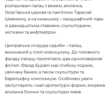
розташовані палац з вежею, альтанка,
Георгіївська церква та пам’ятник Тарасові
Шевченку, а на нижньому – ландшафтний парк
із дванадцятьма ставками, скульптурами,
містками та амфітеатром.
Центральна споруда садиби – палац,
виконаний у стилі класицизму. До головного
фасаду палацу прилягають два одноповерхові
флігелі. Фасад будівлі має глибоку лоджію,
увінчану банею, а також скульптури та
барельєфну композицію. Особливої уваги
заслуговують і малі архітектурні форми, зокрема
альтанка Глинки та скульптури левів.