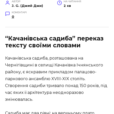
АВТОР
НА ЧИТАННЯ
J. G. (Джей Джи)
2 хв
КОМЕНТАРІ
0
“Качанівська садиба”
переказ
тексту своїми словами
Качанівська садиба, розташована на
Чернігівщині в селищі Качанівка Ічнянського
району, є яскравим прикладом палацово-
паркового ансамблю XVIII-XIX століть.
Створення садиби тривало понад 150 років, під
час яких її архітектура неодноразово
змінювалась.
Садиба має два рівні: на верхньому плато