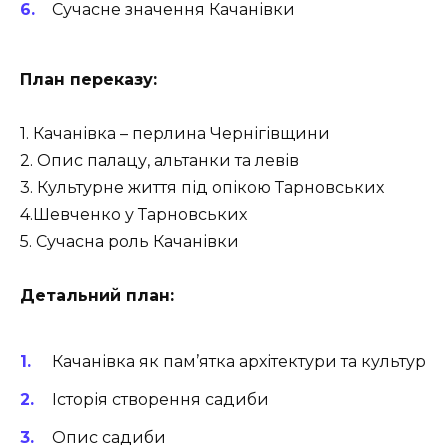
Сучасне значення Качанівки
План переказу:
1. Качанівка – перлина Чернігівщини
2. Опис палацу, альтанки та левів
3. Культурне життя під опікою Тарновських
4.Шевченко у Тарновських
5. Сучасна роль Качанівки
Детальний план:
Качанівка як пам’ятка архітектури та культур
Історія створення садиби
Опис садиби