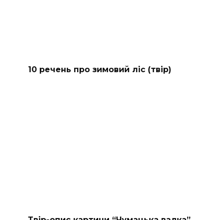
10 речень про зимовий ліс (твір)
Твір-опис картини “Чумацька валка”