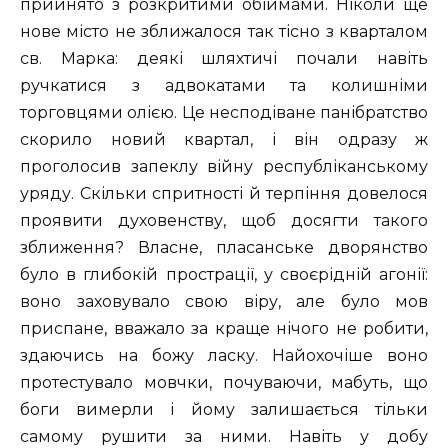
прийнято з розкритими обіймами. Ніколи ще
нове місто не зближалося так тісно з кварталом
св. Марка: деякі шляхтичі почали навіть
ручкатися з адвокатами та колишніми
торговцями олією. Це несподіване панібратство
скорило новий квартал, і він одразу ж
проголосив запеклу війну республіканському
уряду. Скільки спритності й терпіння довелося
проявити духовенству, щоб досягти такого
зближення? Власне, пласанське дворянство
було в глибокій прострації, у своєрідній агонії:
воно заховувало свою віру, але було мов
приспане, вважало за краще нічого не робити,
здаючись на божу ласку. Найохочіше воно
протестувало мовчки, почуваючи, мабуть, що
боги вимерли і йому залишається тільки
самому рушити за ними. Навіть у добу