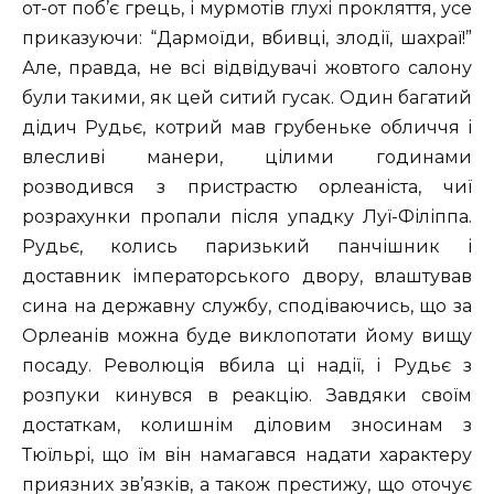
от-от поб’є грець, і мурмотів глухі прокляття, усе
приказуючи: “Дармоїди, вбивці, злодії, шахраї!”
Але, правда, не всі відвідувачі жовтого салону
були такими, як цей ситий гусак. Один багатий
дідич Рудьє, котрий мав грубеньке обличчя і
влесливі манери, цілими годинами
розводився з пристрастю орлеаніста, чиї
розрахунки пропали після упадку Луї-Філіппа.
Рудьє, колись паризький панчішник і
доставник імператорського двору, влаштував
сина на державну службу, сподіваючись, що за
Орлеанів можна буде виклопотати йому вищу
посаду. Революція вбила ці надії, і Рудьє з
розпуки кинувся в реакцію. Завдяки своїм
достаткам, колишнім діловим зносинам з
Тюїльрі, що їм він намагався надати характеру
приязних зв’язків, а також престижу, що оточує