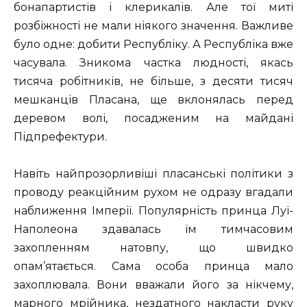
бонапартистів і клерикалів. Але тої миті
розбіжності не мали ніякого значення. Важливе
було одне: добити Республіку. А Республіка вже
часувала. Зникома частка людності, якась
тисяча робітників, не більше, з десяти тисяч
мешканців Пласана, ще вклонялась перед
деревом волі, посадженим на майдані
Підпрефектури.
Навіть найпрозорливіші пласанські політики з
проводу реакційним рухом не одразу вгадали
наближення Імперії. Популярність принца Луї-
Наполеона здавалась їм тимчасовим
захопленням натовпу, що швидко
опам’ятається. Сама особа принца мало
захоплювала. Вони вважали його за нікчему,
марного мрійника, нездатного накласти руку