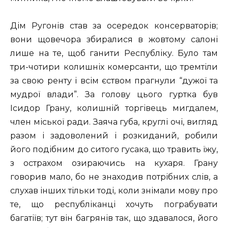
Дім Ругонів став за осередок консерваторів;
вони щовечора збиралися в жовтому салоні
лише на те, щоб ганити Республіку. Було там
три-чотири колишніх комерсанти, що тремтіли
за свою ренту і всім єством прагнули “дужої та
мудрої влади”. За голову цього гуртка був
Ісидор Грану, колишній торгівець мигдалем,
член міської ради. Заяча губа, круглі очі, вигляд
разом і задоволений і розкиданий, робили
його подібним до ситого гусака, що травить їжу,
з острахом озираючись на кухаря. Грану
говорив мало, бо не знаходив потрібних слів, а
слухав інших тільки тоді, коли знімали мову про
те, що республіканці хочуть пограбувати
багатіїв; тут він багрянів так, що здавалося, його