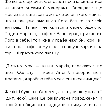
Фелісіта, старіючись, справді почала скидатися
на нього рисами й манерами. Оповідали, що
маркіз витратився на жінок з останнього майна,
що й так уже зменшив його батько за часів
еміграції. Та він і не крився з своєю бідністю.
Родич маркізів, граф де Валькерас, прихистив
його в себе, і той жив у графа нахлібником, їв і
пив при графському столі і спав у комірчині на
горищі графського палацу.
“Дитино моя, — казав маркіз, плескаючи по
щоці Фелісіту, — коли Анрі V поверне мені
достатки, я зроблю тебе моєю спадкоємницею”.
Фелісіті було за п’ятдесят, а він усе ще узивав її
“дитиною”. Саме це фамільярне поводження й
постійні обіцянки спадщини примусили пані