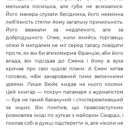
мелькала посмішка, але губи не всміхалися.
Його манера слухати бесідника, його незмінна
люб’язність стягли йому загальну прихильність.
Його вважали за недалекого, але за
добродушного. Отже, коли якийсь торгівець
олією й мигдалем не міг серед галасу повідати
про те, як він би втихомирив Францію, аби його
влада, він підсідав до Ежена і йому в вуха
кричав про свої чудові плани. А Ежен хитав
головою, ніби зачарований тими величними
ідеями. Лише Вюйє кидав на нього косяки.
Цей книгар — покруч паламаря з журналістом
— був не такий балакучий і спостережливіший
за інших. Він помітив, що правозаступник
розмовляв іноді по кутках з майором Сікардо, і
поклав собі в думці підстерегти їх, але ніколи не