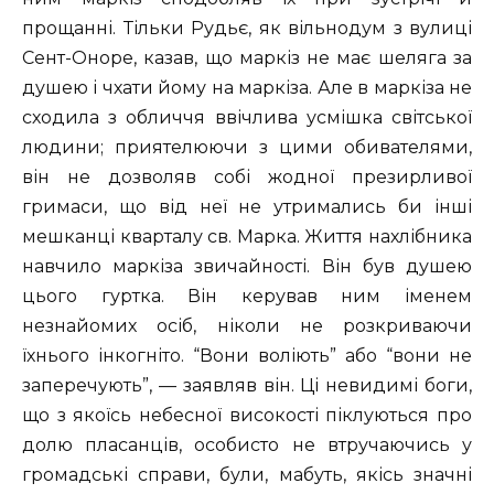
прощанні. Тільки Рудьє, як вільнодум з вулиці
Сент-Оноре, казав, що маркіз не має шеляга за
душею і чхати йому на маркіза. Але в маркіза не
сходила з обличчя ввічлива усмішка світської
людини; приятелюючи з цими обивателями,
він не дозволяв собі жодної презирливої
гримаси, що від неї не утримались би інші
мешканці кварталу св. Марка. Життя нахлібника
навчило маркіза звичайності. Він був душею
цього гуртка. Він керував ним іменем
незнайомих осіб, ніколи не розкриваючи
їхнього інкогніто. “Вони воліють” або “вони не
заперечують”, — заявляв він. Ці невидимі боги,
що з якоїсь небесної високості піклуються про
долю пласанців, особисто не втручаючись у
громадські справи, були, мабуть, якісь значні