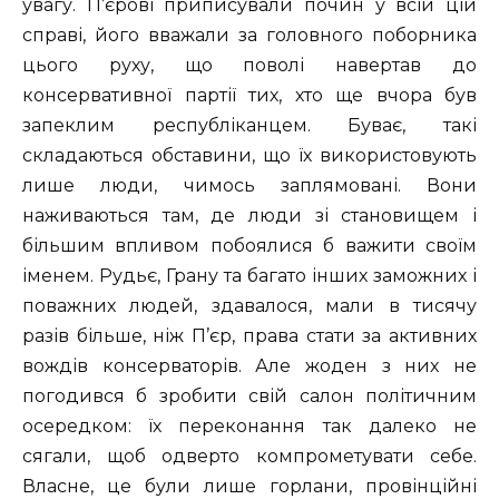
увагу. П’єрові приписували почин у всій цій
справі, його вважали за головного поборника
цього руху, що поволі навертав до
консервативної партії тих, хто ще вчора був
запеклим республіканцем. Буває, такі
складаються обставини, що їх використовують
лише люди, чимось заплямовані. Вони
наживаються там, де люди зі становищем і
більшим впливом побоялися б важити своїм
іменем. Рудьє, Грану та багато інших заможних і
поважних людей, здавалося, мали в тисячу
разів більше, ніж П’єр, права стати за активних
вождів консерваторів. Але жоден з них не
погодився б зробити свій салон політичним
осередком: їх переконання так далеко не
сягали, щоб одверто компрометувати себе.
Власне, це були лише горлани, провінційні