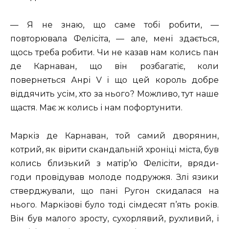
— Я не знаю, що саме тобі робити, —
повторювала Фелісіта, — але, мені здається,
щось треба робити. Чи не казав нам колись пан
де Карнаван, що він розбагатіє, коли
повернеться Анрі V і що цей король добре
віддячить усім, хто за нього? Можливо, тут наше
щастя. Має ж колись і нам пофортунити.
Маркіз де Карнаван, той самий дворянин,
котрий, як вірити скандальній хроніці міста, був
колись близький з матір’ю Фелісіти, вряди-
годи провідував молоде подружжя. Злі язики
стверджували, що пані Ругон скидалася на
нього. Маркізові було тоді сімдесят п’ять років.
Він був малого зросту, сухорлявий, рухливий, і