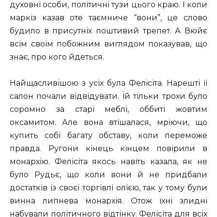
духовні особи, політичні тузи цього краю. І коли
маркіз казав оте таємниче “вони”, це слово
будило в присутніх поштивий трепет. А Вюйє
всім своїм побожним виглядом показував, що
знає, про кого йдеться.
Найщасливішою з усіх була Фелісіта. Нарешті її
салон почали відвідувати. Їй тільки трохи було
соромно за старі меблі, оббиті жовтим
оксамитом. Але вона втішалася, мріючи, що
купить собі багату обставу, коли переможе
правда. Ругони кінець кінцем повірили в
монархію. Фелісіта якось навіть казала, як не
було Рудьє, що коли вони й не придбали
достатків із своєї торгівлі олією, так у тому були
винна липнева монархія. Отож їхні злидні
набували політичного відтінку. Фелісіта для всіх