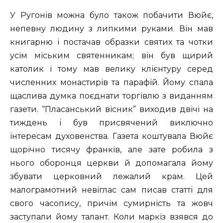
У Ругонів можна було також побачити Вюйє,
непевну людину з липкими руками. Він мав
книгарню і постачав образки святих та чотки
усім міським святенникам; він був щирий
католик і тому мав велику клієнтуру серед
численних монастирів та парафій. Йому спала
щаслива думка поєднати торгівлю з виданням
газети. “Пласанський вісник” виходив двічі на
тиждень і був присвячений виключно
інтересам духовенства. Газета коштувала Вюйє
щорічно тисячу франків, але зате робила з
нього оборонця церкви й допомагала йому
збувати церковний лежалий крам. Цей
малограмотний невіглас сам писав статті для
свого часопису, причім сумирність та жовч
заступали йому талант. Коли маркіз взявся до