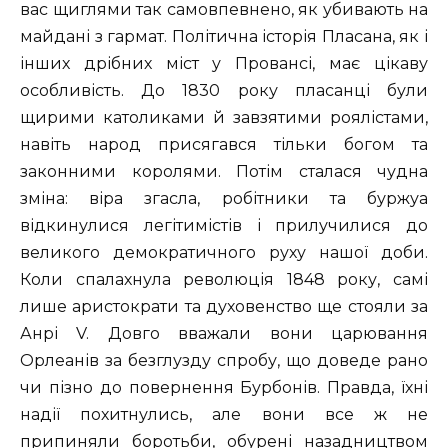
вас щиглями так самовпевнено, як убивають на
майдані з гармат. Політична історія Пласана, як і
інших дрібних міст у Провансі, має цікаву
особливість. До 1830 року пласанці були
щирими католиками й завзятими роялістами,
навіть народ присягався тільки богом та
законними королями. Потім сталася чудна
зміна: віра згасла, робітники та буржуа
відкинулися легітимістів і прилучилися до
великого демократичного руху нашої доби.
Коли спалахнула революція 1848 року, самі
лише аристократи та духовенство ще стояли за
Анрі V. Довго вважали вони царювання
Орлеанів за безглузду спробу, що доведе рано
чи пізно до повернення Бурбонів. Правда, їхні
надії похитнулись, але вони все ж не
припиняли боротьби, обурені назадництвом