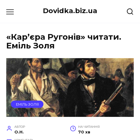
Перейти
Dovidka.biz.ua
до
вмісту
«Кар’єра Ругонів» читати.
Еміль Золя
ЕМІЛЬ ЗОЛЯ
АВТОР
НА ЧИТАННЯ
O.H.
70 хв