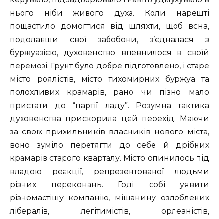
нього ніби живого духа. Коли нарешті
пощастило домогтися від шляхти, щоб вона,
подолавши свої забобони, з’єдналася з
буржуазією, духовенство впевнилося в своїй
перемозі. Грунт було добре підготовлено, і старе
місто роялістів, місто тихомирних буржуа та
полохливих крамарів, рано чи пізно мало
пристати до “партії ладу”. Розумна тактика
духовенства прискорила цей перехід. Маючи
за своїх прихильників власників нового міста,
воно зуміло перетягти до себе й дрібних
крамарів старого кварталу. Місто опинилось під
владою реакції, репрезентованої людьми
різних переконань. Годі собі уявити
різномастішу компанію, мішанину озлоблених
лібералів, легітимістів, орлеаністів,