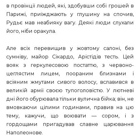
в провінції людей, які, здобувши собі грошей в
Парижі, приїжджають у глушину на спочив,
Рудьє мав неабияку вагу. Деякі люди слухали
його, ніби оракула.
Але всіх перевищив у жовтому салоні, без
сумніву, майор Сікардо, Арістідів тесть. Цей
вояк з геркулесовою постаттю, з червоно-
цеглястим лицем, поораним близнами і
всіяним жмутами сивого волосу, вславився в
великій армії своєю тупоголовістю. У лютневі
дні його обурювала тільки вулична бійка; він, не
вмовкаючи цілими годинами, правив на цю
тему, кажучи, що воювати — сором, і з
гордощами пригадував славне царювання
Наполеонове.