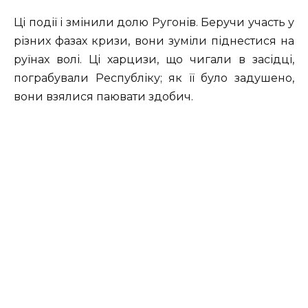
Ці події і змінили долю Ругонів. Беручи участь у
різних фазах кризи, вони зуміли піднестися на
руїнах волі. Ці харцизи, що чигали в засідці,
пограбували Республіку; як її було задушено,
вони взялися паювати здобич.