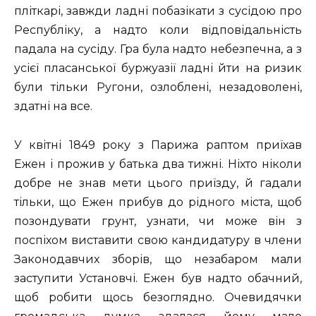
пліткарі, завжди ладні побазікати з сусідою про
Республіку, а надто коли відповідальність
падала на сусіду. Гра була надто небезпечна, а з
усієї пласанської буржуазії ладні йти на ризик
були тільки Ругони, озлоблені, незадоволені,
здатні на все.
У квітні 1849 року з Парижа раптом приїхав
Ежен і прожив у батька два тижні. Ніхто ніколи
добре не знав мети цього приїзду, й гадали
тільки, що Ежен прибув до рідного міста, щоб
позондувати грунт, узнати, чи може він з
поспіхом виставити свою кандидатуру в члени
Законодавчих зборів, що незабаром мали
заступити Установчі. Ежен був надто обачний,
щоб робити щось безоглядно. Очевидячки