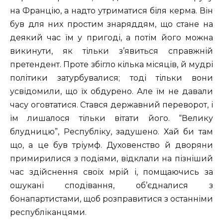
на Францію, а надто утриматися біля керма. Він
був для них простим знаряддям, що стане на
деякий час їм у пригоді, а потім його можна
викинути, як тільки з’явиться справжній
претендент. Проте збігло кілька місяців, й мудрі
політики затурбувалися; тоді тільки вони
усвідомили, що їх обдурено. Але їм не давали
часу оговтатися. Стався державний переворот, і
їм лишалося тільки вітати його. “Велику
блудницю”, Республіку, задушено. Хай би там
що, а це був тріумф. Духовенство й дворяни
примирилися з подіями, відклали на пізніший
час здійснення своїх мрій і, помщаючись за
ошукані сподівання, об’єдналися з
бонапартистами, щоб розправитися з останніми
республіканцями.