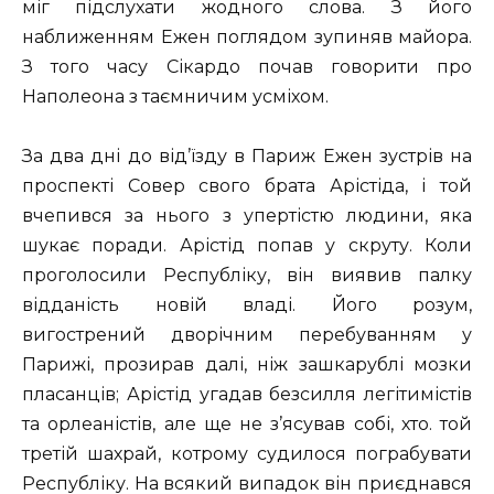
міг підслухати жодного слова. З його
наближенням Ежен поглядом зупиняв майора.
З того часу Сікардо почав говорити про
Наполеона з таємничим усміхом.
За два дні до від’їзду в Париж Ежен зустрів на
проспекті Совер свого брата Арістіда, і той
вчепився за нього з упертістю людини, яка
шукає поради. Арістід попав у скруту. Коли
проголосили Республіку, він виявив палку
відданість новій владі. Його розум,
вигострений дворічним перебуванням у
Парижі, прозирав далі, ніж зашкарублі мозки
пласанців; Арістід угадав безсилля легітимістів
та орлеаністів, але ще не з’ясував собі, хто. той
третій шахрай, котрому судилося пограбувати
Республіку. На всякий випадок він приєднався