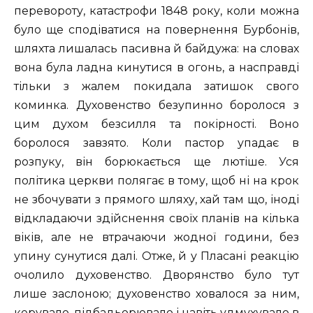
перевороту, катастрофи 1848 року, коли можна
було ще сподіватися на повернення Бурбонів,
шляхта лишалась пасивна й байдужа: на словах
вона була ладна кинутися в огонь, а насправді
тільки з жалем покидала затишок свого
коминка. Духовенство безупинно боролося з
цим духом безсилля та покірності. Воно
боролося завзято. Коли пастор упадає в
розпуку, він борюкається ще лютіше. Уся
політика церкви полягає в тому, щоб ні на крок
не збочувати з прямого шляху, хай там що, іноді
відкладаючи здійснення своїх планів на кілька
віків, але не втрачаючи жодної години, без
упину сунутися далі. Отже, й у Пласані реакцію
очолило духовенство. Дворянство було тут
лише заслоною; духовенство ховалося за ним,
керувало, підбадьорювало і навіть удмухувало в