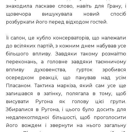
знаходила ласкаве слово, навіть для Грану, і
щовечора вишукувала новий спосіб
розбуркати його перед відходом гостей.
Її салон, це кубло консерваторів, що належали
до всіляких партій, з кожним днем набував усе
більшого впливу. Завдяки такому розмаїттю
переконань, а головне завдяки таємничому
впливу духовенства, гурток зробився
осередком реакції, що панував над усім
Пласаном. Тактика маркіза, який сам усе ще
залишався в затінку, полягала в тому, щоб
висувати Ругона як голову цієї групи.
Збиралися в Ругона, і цього було досить для
недалекоглядної більшості, щоб проголосити
його вождем і звернути на нього загальну