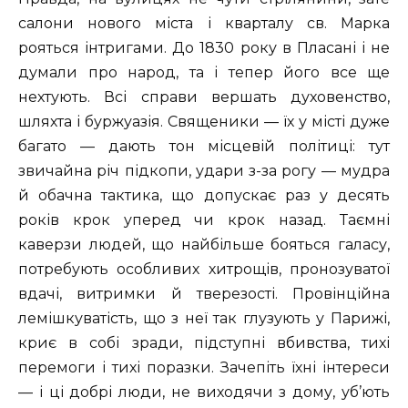
салони нового міста і кварталу св. Марка
рояться інтригами. До 1830 року в Пласані і не
думали про народ, та і тепер його все ще
нехтують. Всі справи вершать духовенство,
шляхта і буржуазія. Священики — їх у місті дуже
багато — дають тон місцевій політиці: тут
звичайна річ підкопи, удари з-за рогу — мудра
й обачна тактика, що допускає раз у десять
років крок уперед чи крок назад. Таємні
каверзи людей, що найбільше бояться галасу,
потребують особливих хитрощів, пронозуватої
вдачі, витримки й тверезості. Провінційна
лемішкуватість, що з неї так глузують у Парижі,
криє в собі зради, підступні вбивства, тихі
перемоги і тихі поразки. Зачепіть їхні інтереси
— і ці добрі люди, не виходячи з дому, уб’ють