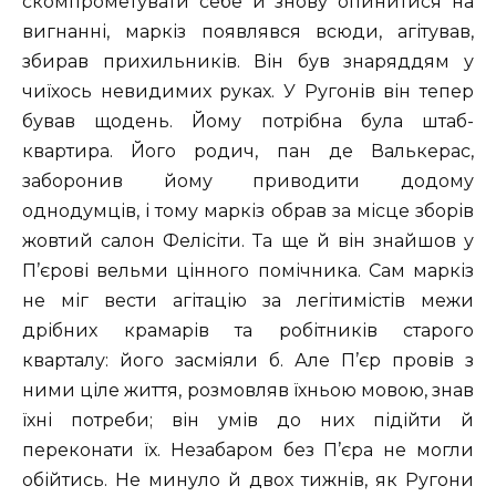
скомпрометувати себе й знову опинитися на
вигнанні, маркіз появлявся всюди, агітував,
збирав прихильників. Він був знаряддям у
чиїхось невидимих руках. У Ругонів він тепер
бував щодень. Йому потрібна була штаб-
квартира. Його родич, пан де Валькерас,
заборонив йому приводити додому
однодумців, і тому маркіз обрав за місце зборів
жовтий салон Фелісіти. Та ще й він знайшов у
П’єрові вельми цінного помічника. Сам маркіз
не міг вести агітацію за легітимістів межи
дрібних крамарів та робітників старого
кварталу: його засміяли б. Але П’єр провів з
ними ціле життя, розмовляв їхньою мовою, знав
їхні потреби; він умів до них підійти й
переконати їх. Незабаром без П’єра не могли
обійтись. Не минуло й двох тижнів, як Ругони