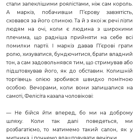
стали запеклішими роялістами, ніж сам король.
А маркіз, побачивши П’єрову завзятість,
сховався за його спиною. Та й з якої ж речі лізти
людям на очі, коли є людина з широкими
плечима, що радніша прийняти на себе всі
помилки партії. І маркіз давав П’єрові грати
ролю, хизуватися, бундючитися, брати владний
тон, а сам задовольнявся тим, що стримував або
підштовхував його, як до обставин. Колишній
торгівець олією зробився швидко помітною
особою. Вечорами, коли вони залишалися на
самоті, Фелісіта казала чоловікові:
— Не бійся йти вперед, бо ми на доброму
шляху. Коли так далі поведеться, ми
розбагатіємо, то матимемо такий салон, як у
митника, і почнемо влаштовувати вечірки.