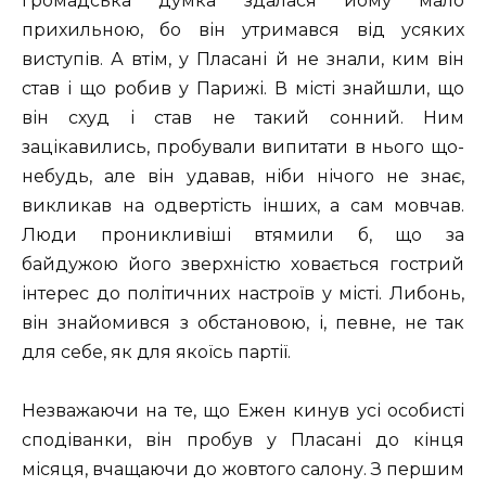
громадська думка здалася йому мало
прихильною, бо він утримався від усяких
виступів. А втім, у Пласані й не знали, ким він
став і що робив у Парижі. В місті знайшли, що
він схуд і став не такий сонний. Ним
зацікавились, пробували випитати в нього що-
небудь, але він удавав, ніби нічого не знає,
викликав на одвертість інших, а сам мовчав.
Люди проникливіші втямили б, що за
байдужою його зверхністю ховається гострий
інтерес до політичних настроїв у місті. Либонь,
він знайомився з обстановою, і, певне, не так
для себе, як для якоїсь партії.
Незважаючи на те, що Ежен кинув усі особисті
сподіванки, він пробув у Пласані до кінця
місяця, вчащаючи до жовтого салону. З першим