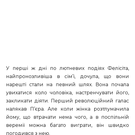
У перші ж дні по лютневих подіях Фелісіта,
найпронозливіша в сім’ї, дочула, що вони
нарешті стали на певний шлях. Вона почала
увихатися коло чоловіка, настренчувати його,
закликати діяти. Перший революційний галас
налякав П’єра. Але коли жінка розтлумачила
йому, що втрачати нема чого, а в поспільній
веремії можна багато виграти, він швидко
погодився з нею.