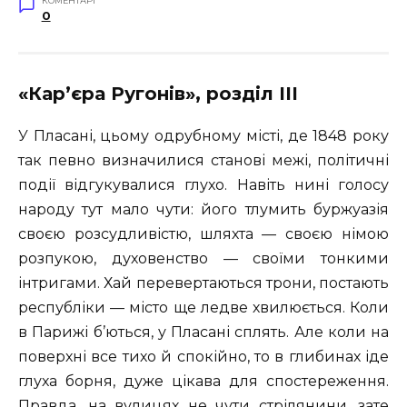
КОМЕНТАРІ
0
«Кар’єра Ругонів», розділ III
У Пласані, цьому одрубному місті, де 1848 року
так певно визначилися станові межі, політичні
події відгукувалися глухо. Навіть нині голосу
народу тут мало чути: його тлумить буржуазія
своєю розсудливістю, шляхта — своєю німою
розпукою, духовенство — своїми тонкими
інтригами. Хай перевертаються трони, постають
республіки — місто ще ледве хвилюється. Коли
в Парижі б’ються, у Пласані сплять. Але коли на
поверхні все тихо й спокійно, то в глибинах іде
глуха борня, дуже цікава для спостереження.
Правда, на вулицях не чути стрілянини, зате