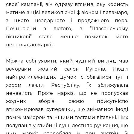
своєї кампанії, він одразу втямив, яку користь
матиме з цієї великопісної фізіономії паламаря,
з цього нездарного і продажного пера.
Починаючи з лютого, в “Пласанському
вісникові” стало менше помилок: його
переглядав маркіз.
Можна собі уявити, який чудний вигляд мав
вечорами жовтий салон Ругонів. Люди
найпротилежніших думок спобігалися тут і
хором лаяли Республіку. Їх зближувала
ненависть. Проте маркіз, що не пропускав
жодних зборів, своєю присутністю
втихомирював суперечки, що знімалися іноді
поміж майором та іншими гостями вітальні. Цих
полупанів у глибині душі лестило ручкання, що
ним маркіз сподобляв їх при зустрічі й