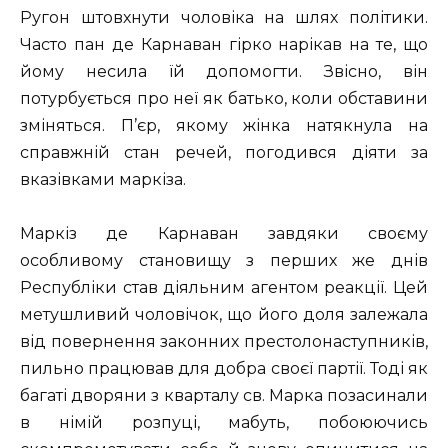
Ругон штовхнути чоловіка на шлях політики.
Часто пан де Карнаван гірко нарікав на те, що
йому несила їй допомогти. Звісно, він
потурбується про неї як батько, коли обставини
зміняться. П’єр, якому жінка натякнула на
справжній стан речей, погодився діяти за
вказівками маркіза.
Маркіз де Карнаван завдяки своєму
особливому становищу з перших же днів
Республіки став діяльним агентом реакції. Цей
метушливий чоловічок, що його доля залежала
від повернення законних престолонаступників,
пильно працював для добра своєї партії. Тоді як
багаті дворяни з кварталу св. Марка позасинали
в німій розпуці, мабуть, побоюючись