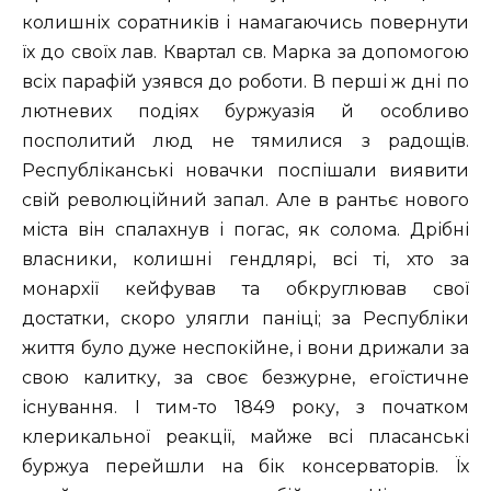
колишніх соратників і намагаючись повернути
їх до своїх лав. Квартал св. Марка за допомогою
всіх парафій узявся до роботи. В перші ж дні по
лютневих подіях буржуазія й особливо
посполитий люд не тямилися з радощів.
Республіканські новачки поспішали виявити
свій революційний запал. Але в рантьє нового
міста він спалахнув і погас, як солома. Дрібні
власники, колишні гендлярі, всі ті, хто за
монархії кейфував та обкруглював свої
достатки, скоро улягли паніці; за Республіки
життя було дуже неспокійне, і вони дрижали за
свою калитку, за своє безжурне, егоїстичне
існування. І тим-то 1849 року, з початком
клерикальної реакції, майже всі пласанські
буржуа перейшли на бік консерваторів. Їх