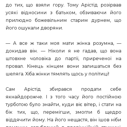
до тих, що взяли гору. Тому Арістід розірвав
усякі відносини з батьком, обзиваючи його
прилюдно божевільним старим дурнем, що
його ошукали дворяни.
— А все ж таки моя мати жінка розумна, —
докидав він. — Ніколи я не гадав, що вона
штовхне чоловіка до партії, приреченої на
провал. Кінець кінцем вони залишаться без
шеляга. Хіба жінки тямлять щось у політиці!
Сам Арістід збирався продати себе
якнайдорожче. І з того часу його постійною
турботою було знайти, куди віє вітер, і стати на
бік тих, що, перемігши, змогли б щедро
віддячити йому. На його нещастя, він ішов ніби