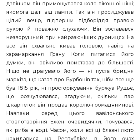
дзвінком він примощувався коло віконної ніші;
якомога далі від лампи. Так він просиджував
цілий вечір, підперши підборіддя правою
рукою й поважно слухаючи. Він зоставався
незворушний при найразючіших дурницях. На
все він схвально кивав головою, навіть на
харамаркання Грану. Коли питалися його
думки, він ввічливо приставав до більшості.
Ніщо не дратувало його — ні пуста бридня
маркіза, що казав про Бурбонів так, ніби все ще
був 1815 рік, ні просторікування буржуа Рудьє,
що розчулювався, згадуючи, скільки пар
шкарпеток він продав королю-громадянинові.
Навпаки, серед цього вавілонського
стовпотворіння Ежен, очевидячки, почувався,
як риба в воді. Часом, коли всі ці блазні люто
накидалися на Республіку, в його очах