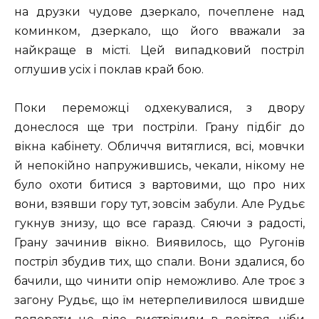
на друзки чудове дзеркало, почеплене над
коминком, дзеркало, що його вважали за
найкраще в місті. Цей випадковий постріл
оглушив усіх і поклав край бою.
Поки переможці одхекувалися, з двору
донеслося ще три постріли. Грану підбіг до
вікна кабінету. Обличчя витяглися, всі, мовчки
й непокійно напружившись, чекали, нікому не
було охоти битися з вартовими, що про них
вони, взявши гору тут, зовсім забули. Але Рудьє
гукнув знизу, що все гаразд. Сяючи з радості,
Грану зачинив вікно. Виявилось, що Ругонів
постріл збудив тих, що спали. Вони здалися, бо
бачили, що чинити опір неможливо. Але троє з
загону Рудьє, що їм нетерпеливилося швидше