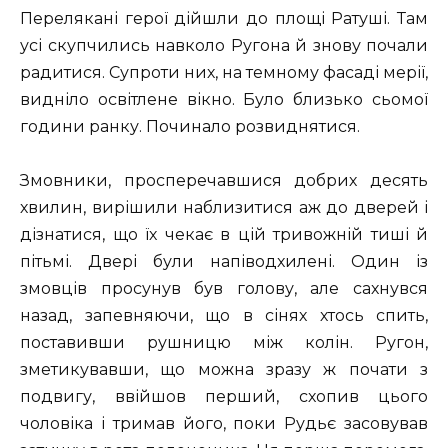
Перелякані герої дійшли до площі Ратуші. Там
усі скупчились навколо Ругона й знову почали
радитися. Супроти них, на темному фасаді мерії,
видніло освітлене вікно. Було близько сьомої
години ранку. Починало розвиднятися.
Змовники, просперечавшися добрих десять
хвилин, вирішили наблизитися аж до дверей і
дізнатися, що їх чекає в цій тривожній тиші й
пітьмі. Двері були напіводхилені. Один із
змовців просунув був голову, але сахнувся
назад, запевняючи, що в сінях хтось спить,
поставивши рушницю між колін. Ругон,
зметикувавши, що можна зразу ж почати з
подвигу, ввійшов перший, схопив цього
чоловіка і тримав його, поки Рудьє засовував