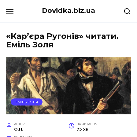
Перейти
Dovidka.biz.ua
до
вмісту
«Кар’єра Ругонів» читати.
Еміль Золя
ЕМІЛЬ ЗОЛЯ
АВТОР
НА ЧИТАННЯ
O.H.
73 хв