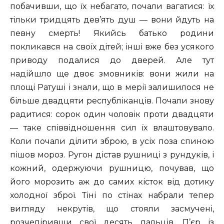
побачивши, що їх небагато, почали вагатися: їх
тільки тридцять дев’ять душ — вони йдуть на
певну смерть! Якийсь батько родини
покликався на своїх дітей; інші вже без усякого
приводу подалися до дверей. Але тут
надійшло ще двоє змовників: вони жили на
площі Ратуші і знали, що в мерії залишилося не
більше двадцяти республіканців. Почали знову
радитися: сорок один чоловік проти двадцяти
— таке співвідношення сил їх влаштовувало.
Коли почали ділити зброю, в усіх поза спиною
пішов мороз. Ругон дістав рушниці з рундуків, і
кожний, одержуючи рушницю, почував, що
його морозить аж до самих кісток від дотику
холодної зброї. Тіні по стінах набрали тепер
вигляду некрутів, що стояли засмучені,
розчепіривши свої десять пальців. П’єр із