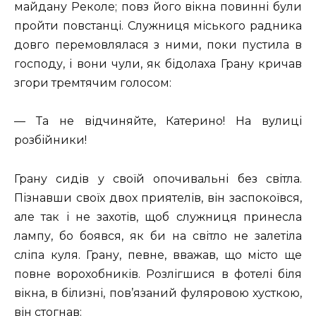
майдану Реколе; повз його вікна повинні були
пройти повстанці. Служниця міського радника
довго перемовлялася з ними, поки пустила в
господу, і вони чули, як бідолаха Грану кричав
згори тремтячим голосом:
— Та не відчиняйте, Катерино! На вулиці
розбійники!
Грану сидів у своїй опочивальні без світла.
Пізнавши своїх двох приятелів, він заспокоївся,
але так і не захотів, щоб служниця принесла
лампу, бо боявся, як би на світло не залетіла
сліпа куля. Грану, певне, вважав, що місто ще
повне ворохобників. Розлігшися в фотелі біля
вікна, в білизні, пов’язаний фуляровою хусткою,
він стогнав: