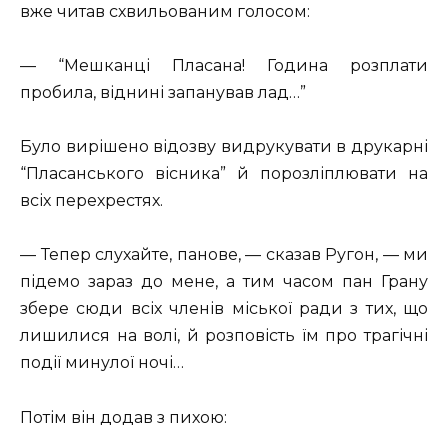
вже читав схвильованим голосом:
— “Мешканці Пласана! Година розплати
пробила, віднині запанував лад…”
Було вирішено відозву видрукувати в друкарні
“Пласанського вісника” й порозліплювати на
всіх перехрестях.
— Тепер слухайте, панове, — сказав Ругон, — ми
підемо зараз до мене, а тим часом пан Грану
збере сюди всіх членів міської ради з тих, що
лишилися на волі, й розповість їм про трагічні
події минулої ночі…
Потім він додав з пихою: