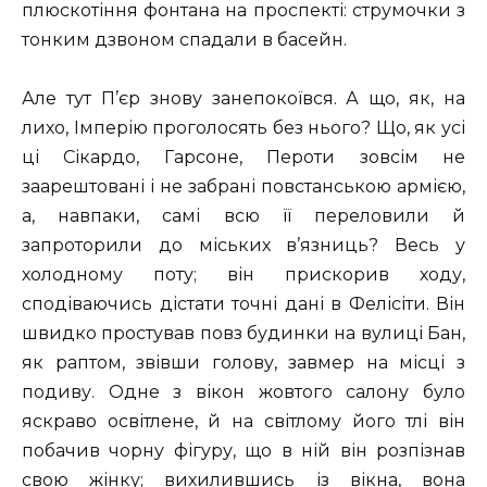
плюскотіння фонтана на проспекті: струмочки з
тонким дзвоном спадали в басейн.
Але тут П’єр знову занепокоївся. А що, як, на
лихо, Імперію проголосять без нього? Що, як усі
ці Сікардо, Гарсоне, Пероти зовсім не
заарештовані і не забрані повстанською армією,
а, навпаки, самі всю її переловили й
запроторили до міських в’язниць? Весь у
холодному поту; він прискорив ходу,
сподіваючись дістати точні дані в Фелісіти. Він
швидко простував повз будинки на вулиці Бан,
як раптом, звівши голову, завмер на місці з
подиву. Одне з вікон жовтого салону було
яскраво освітлене, й на світлому його тлі він
побачив чорну фігуру, що в ній він розпізнав
свою жінку; вихилившись із вікна, вона