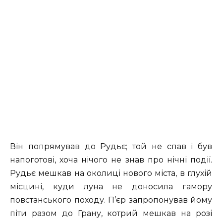
Він попрямував до Рудьє; той не спав і був
напоготові, хоча нічого не знав про нічні події.
Рудьє мешкав на околиці нового міста, в глухій
місцині, куди луна не доносила гамору
повстанського походу. П’єр запропонував йому
піти разом до Грану, котрий мешкав на розі