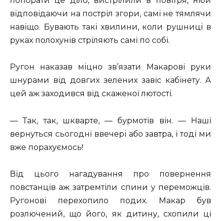
попорати це діло, вистрілили в повітря, ніби
відповідаючи на постріл згори, самі не тямлячи
навіщо. Бувають такі хвилини, коли рушниці в
руках полохунів стріляють самі по собі.
Ругон наказав міцно зв’язати Макарові руки
шнурами від довгих зелених завіс кабінету. А
цей аж заходився від скаженої лютості.
— Так, так, шкварте, — бурмотів він. — Наші
вернуться сьогодні ввечері або завтра, і тоді ми
вже порахуємось!
Від цього нагадування про повернення
повстанців аж затремтіли спини у переможців.
Ругонові перехопило подих. Макар був
розлючений, що його, як дитину, схопили ці