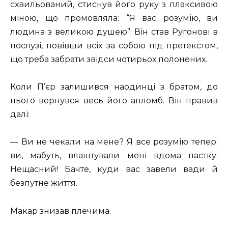
схвильований, стиснув його руку з плаксивою
міною, що промовляла: “Я вас розумію, ви
людина з великою душею”. Він став Ругонові в
послузі, повівши всіх за собою під претекстом,
що треба забрати звідси чотирьох полонених.
Коли П’єр залишився наодинці з братом, до
нього вернувся весь його апломб. Він правив
далі:
— Ви не чекали на мене? Я все розумію тепер:
ви, мабуть, влаштували мені вдома пастку.
Нещасний! Бачте, куди вас завели вади й
безпутне життя.
Макар знизав плечима.