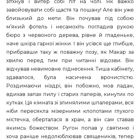
зітхнув і витер собі піт на чолі. Як важко
завойовувати собі щастя та пошану! Але він уже
близький до мети. Він почував під собою
м’який фотель і несамохіть погладив рукою
бюро з червоного дерева, рівне й гладеньке,
наче шкіра гарної жінки. І він усівся ще глибше,
прибравши таку ж поважну позу, як Макар за
хвилю перед тим при читанні відозви. Він
відчував невимовне піднесення. Тиша кабінету,
здавалося, була насичена врочистістю.
Роздимаючи ніздрі, він побожно, мов ладан,
вдихав запах пилу і старих паперів, кинутих по
кутках. Ця кімната зі злинялими шпалерами, вся
ніби пересякла мізерними клопотами глухого
містечка, оберталася в храм, а він сам ставав
якимсь божеством. Ругон попав у святиню і
хоча раніше недолюблював священиків, тепер