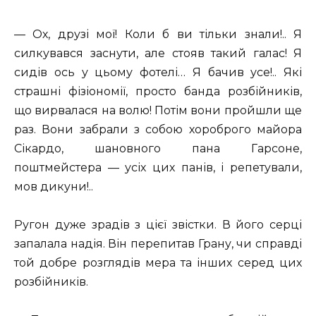
— Ох, друзі мої! Коли б ви тільки знали!.. Я
силкувався заснути, але стояв такий галас! Я
сидів ось у цьому фотелі… Я бачив усе!.. Які
страшні фізіономії, просто банда розбійників,
що вирвалася на волю! Потім вони пройшли ще
раз. Вони забрали з собою хороброго майора
Сікардо, шановного пана Гарсоне,
поштмейстера — усіх цих панів, і репетували,
мов дикуни!..
Ругон дуже зрадів з цієї звістки. В його серці
запалала надія. Він перепитав Грану, чи справді
той добре розглядів мера та інших серед цих
розбійників.