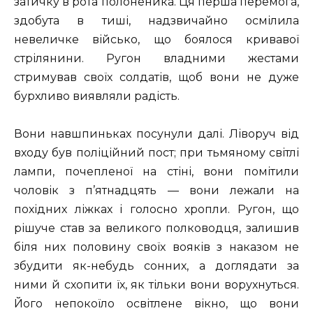
затичку в рота полоненика. Ця перша перемога,
здобута в тиші, надзвичайно осмілила
невеличке військо, що боялося кривавої
стрілянини. Ругон владними жестами
стримував своїх солдатів, щоб вони не дуже
бурхливо виявляли радість.
Вони навшпиньках посунули далі. Ліворуч від
входу був поліційний пост; при тьмяному світлі
лампи, почепленої на стіні, вони помітили
чоловік з п’ятнадцять — вони лежали на
похідних ліжках і голосно хропли. Ругон, що
рішуче став за великого полководця, залишив
біля них половину своїх вояків з наказом не
збудити як-небудь сонних, а доглядати за
ними й схопити їх, як тільки вони ворухнуться.
Його непокоїло освітлене вікно, що вони