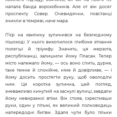
напала банда ворохобників. Але от він досяг
проспекту Совер. Очевидячки, повстанці
зникли в темряві, наче мара.
П’єр на хвилину зупинився на безлюдному
пішоході. У нього вихопилося глибоке зітхання
полегші й тріумфу. Значить, ця мерзота,
республіканці, залишили йому Пласан. Тепер
місто належало йому, — ось воно спить, дурне,
таке темне й спокійне, німе й довірливе, — і
йому досить простягти руку, щоб оволодіти
ним. Ця коротка зупинка, цей погляд,
зневажливо кинутий на заснулі вулиці, завдали
йому невиразної втіхи. Він стояв, схрестивши
руки, один у пітьмі, як великий полководець
напередодні битви. Здаля чути було тільки