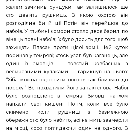
жалем зачинив рундуки: там залишилося ще
сто дев’ять рушниць. З якою охотою він
розподілив би й ці! Потім він перейшов до
набоїв. У глибині комори стояло двоє барил, по
вінець повні набоїв; їх було досить для того, щоб
захищати Пласан проти цілої армії. Цей куток
поринав у темряві; хтось узяв був каганець, але
один із змовців — товстий ковбасник з
величезними кулаками — гарикнув на нього:
“Хіба можна підносити вогонь так близько до
пороху!” Всі похвалили його за такі слова. Набої
було розподілено в темряві. Змовці напхом
напхали свої кишені. Потім, коли все було
скінчено, коли рушниці з безмежною
обережністю було набито, всі на мить завмерли
на місці, косо поглядаючи один на одного. В