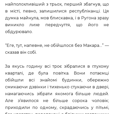
найполохливіший з трьох, перший збагнув, що
в місті, певно, залишилися республіканці. Ця
думка майнула, мов блискавка, і в Ругона зразу
виникло лихе передчуття, що його не
обдурювало.
“Еге, тут, напевне, не обійшлося без Макара…” —
сказав він собі.
За якусь годину всі троє зібралися в глухому
кварталі, де була повітка. Вони потаємці
обійшли всі знайомі будинки, обережно
смикаючи дзвінки і тихенько стукаючи в двері,
намагаючись зібрати якомога більше людей.
Але з’явилося не більше сорока чоловік;
приходили по одному, скрадаючись у пітьмі,