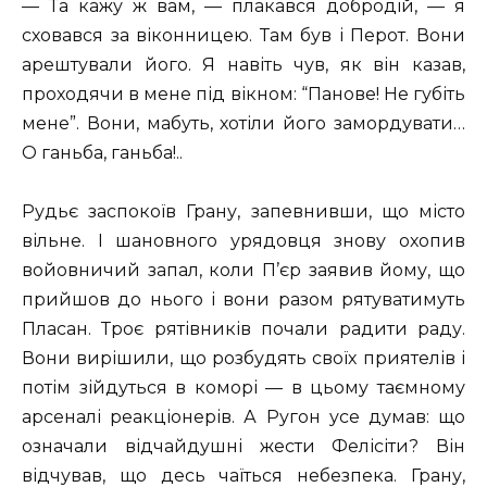
— Та кажу ж вам, — плакався добродій, — я
сховався за віконницею. Там був і Перот. Вони
арештували його. Я навіть чув, як він казав,
проходячи в мене під вікном: “Панове! Не губіть
мене”. Вони, мабуть, хотіли його замордувати…
О ганьба, ганьба!..
Рудьє заспокоїв Грану, запевнивши, що місто
вільне. І шановного урядовця знову охопив
войовничий запал, коли П’єр заявив йому, що
прийшов до нього і вони разом рятуватимуть
Пласан. Троє рятівників почали радити раду.
Вони вирішили, що розбудять своїх приятелів і
потім зійдуться в коморі — в цьому таємному
арсеналі реакціонерів. А Ругон усе думав: що
означали відчайдушні жести Фелісіти? Він
відчував, що десь чаїться небезпека. Грану,