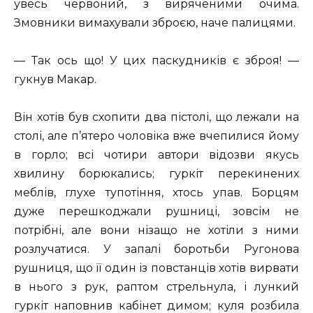
увесь червоний, з виряченими очима.
Змовники вимахували зброєю, наче палицями.
— Так ось що! У цих паскудників є зброя! —
гукнув Макар.
Він хотів був схопити два пістолі, що лежали на
столі, але п’ятеро чоловіка вже вчепилися йому
в горло; всі чотири автори відозви якусь
хвилину борюкались; гуркіт перекинених
меблів, глухе тупотіння, хтось упав. Борцям
дуже перешкоджали рушниці, зовсім не
потрібні, але вони нізащо не хотіли з ними
розлучатися. У запалі боротьби Ругонова
рушниця, що її один із повстанців хотів вирвати
в нього з рук, раптом стрельнула, і лункий
гуркіт наповнив кабінет димом; куля розбила