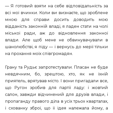
— Я готовий взяти на себе відповідальність за
всі мої вчинки. Коли ви визнаєте, що зроблене
мною для справи досить доводить мою
відданість законній владі, я ладен стати на чолі
міської ради, аж до відновлення законної
влади. Але щоб мене не обвинувачували в
шанолюбстві, я піду — і вернусь до мерії тільки
на прохання моїх співгромадян.
Грану та Рудьє запротестували. Пласан не буде
невдячним, бо, зрештою, хто, як не їхній
приятель, врятував місто. І вони пригадали все,
що Ругон зробив для партії ладу: і жовтий
салон, завжди відчинений для друзів влади, і
пропаганду правого діла в усіх трьох кварталах,
і схованку зброї, що її ідея належала йому, а