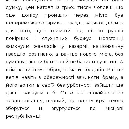
думку, цей натовп із трьох тисяч чоловік, що
оце допіру пройшли через місто, був
непереможною армією, сусідства якої досить
для того, щоб тримати під своєю рукою
покірних і слухняних буржуа. Повстанці
замкнули жандарів у казармі, національну
гвардію розігнано, а рантьє нового міста, без
сумніву, ніколи близько й не бачили рушниці. А
втім, коли нема зброї, нема й солдатів. Він не
велів навіть з обережності зачиняти браму, а
його вояки в своїй безтурботності зайшли ще
далі і заснули собі. Отож він спокійнісінько
чекав світання, певний, що вдень круг нього
зберуться й згуртуються всі місцеві
республіканці.