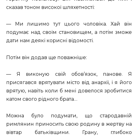
сказав тоном високої шляхетності:
— Ми лишимо тут цього чоловіка. Хай він
подумає над своїм становищем, а потім зможе
дати нам деякі корисні відомості.
Потім він додав ще поважніше:
— Я виконую свій обов’язок, панове. Я
присягався врятувати місто від анархії, і я його
врятую, навіть коли б мені довелося зробитися
катом свого рідного брата…
Можна було подумати, що стародавній
римлянин приносить свою родину в жертву на
вівтар батьківщини. Грану, глибоко