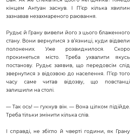
кінцем Антуан заснув. І П’єр кілька хвилин
зазнавав незахмареного раювання.
Рудьє й Грану вивели його з цього блаженного
стану. Вони вернулися з в’язниці, куди відвели
полонених. Уже розвиднилося. Скоро
прокинеться місто. Треба ухвалити якусь
постанову. Рудьє заявив, що передовсім слід
звернутися з відозвою до населення. П’єр того
часу саме читав відозву, що повстанці
залишили на столі.
— Так ось! — гукнув він. — Вона цілком підійде.
Треба тільки змінити кілька слів.
І справді, не збігло й чверті години, як Грану