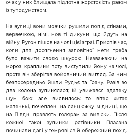
очах у них блищала підлотна жорстокість разом
із туподумством.
На вулиці вони мовчки рушили попід стінами,
вервечкою, німі, мов ті дикуни, що йдуть на
війну. Ругон пішов на чолі цієї зграї. Приспів час,
коли для досягнення заповітної мети треба
було важити своєю шкурою. Незважаючи на
мороз, краплини поту виступили йому на чолі,
проте він зберігав войовничий вигляд. За ним
безпосередньо йшли Рудьє та Грану. Разів зо
два колона зупинялася; їй увижався здалеку
шум бою; але виявилось: то вітер хитає
маленькі, почеплені на ланцюжку мідниці, що
на Півдні правлять голярам за вивіски. Після
кожної такої зупинки рятівники Пласана
починали далі у темряві свій обережний похід.