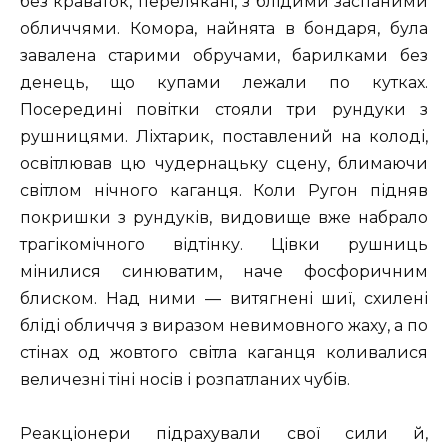
без краваток, перелякані, з блідими заспаними
обличчями. Комора, найнята в бондаря, була
завалена старими обручами, барилками без
денець, що купами лежали по кутках.
Посередині повітки стояли три рундуки з
рушницями. Ліхтарик, поставлений на колоді,
освітлював цю чудернацьку сцену, блимаючи
світлом нічного каганця. Коли Ругон підняв
покришки з рундуків, видовище вже набрало
трагікомічного відтінку. Цівки рушниць
мінилися синюватим, наче фосфоричним
блиском. Над ними — витягнені шиї, схилені
бліді обличчя з виразом невимовного жаху, а по
стінах од жовтого світла каганця коливалися
величезні тіні носів і розпатланих чубів.
Реакціонери підрахували свої сили й,