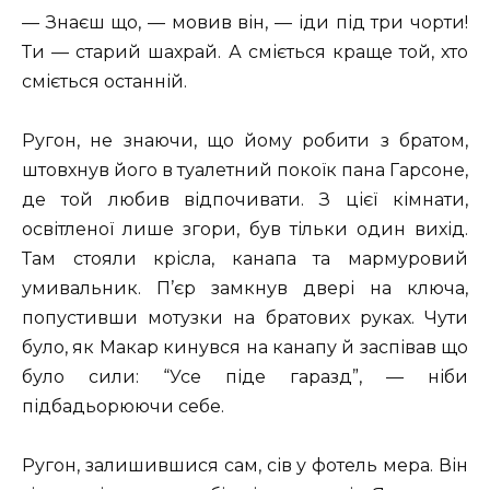
— Знаєш що, — мовив він, — іди під три чорти!
Ти — старий шахрай. А сміється краще той, хто
сміється останній.
Ругон, не знаючи, що йому робити з братом,
штовхнув його в туалетний покоїк пана Гарсоне,
де той любив відпочивати. З цієї кімнати,
освітленої лише згори, був тільки один вихід.
Там стояли крісла, канапа та мармуровий
умивальник. П’єр замкнув двері на ключа,
попустивши мотузки на братових руках. Чути
було, як Макар кинувся на канапу й заспівав що
було сили: “Усе піде гаразд”, — ніби
підбадьорюючи себе.
Ругон, залишившися сам, сів у фотель мера. Він