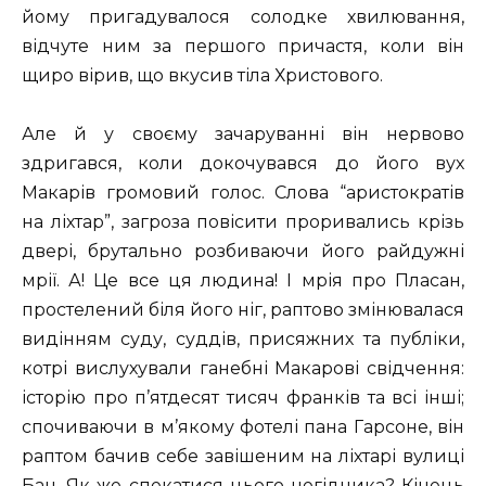
йому пригадувалося солодке хвилювання,
відчуте ним за першого причастя, коли він
щиро вірив, що вкусив тіла Христового.
Але й у своєму зачаруванні він нервово
здригався, коли докочувався до його вух
Макарів громовий голос. Слова “аристократів
на ліхтар”, загроза повісити проривались крізь
двері, брутально розбиваючи його райдужні
мрії. А! Це все ця людина! І мрія про Пласан,
простелений біля його ніг, раптово змінювалася
видінням суду, суддів, присяжних та публіки,
котрі вислухували ганебні Макарові свідчення:
історію про п’ятдесят тисяч франків та всі інші;
спочиваючи в м’якому фотелі пана Гарсоне, він
раптом бачив себе завішеним на ліхтарі вулиці
Бан. Як же спекатися цього негідника? Кінець