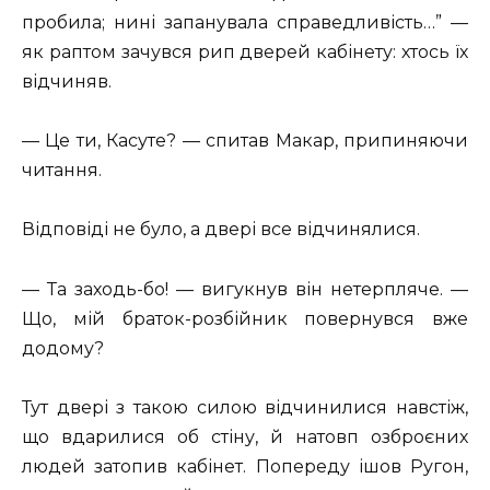
пробила; нині запанувала справедливість…” —
як раптом зачувся рип дверей кабінету: хтось їх
відчиняв.
— Це ти, Касуте? — спитав Макар, припиняючи
читання.
Відповіді не було, а двері все відчинялися.
— Та заходь-бо! — вигукнув він нетерпляче. —
Що, мій браток-розбійник повернувся вже
додому?
Тут двері з такою силою відчинилися навстіж,
що вдарилися об стіну, й натовп озброєних
людей затопив кабінет. Попереду ішов Ругон,