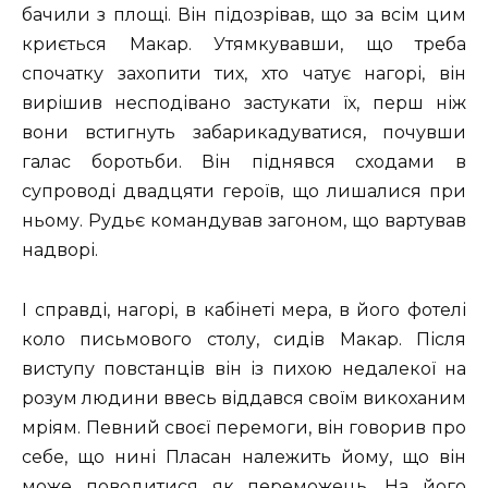
бачили з площі. Він підозрівав, що за всім цим
криється Макар. Утямкувавши, що треба
спочатку захопити тих, хто чатує нагорі, він
вирішив несподівано застукати їх, перш ніж
вони встигнуть забарикадуватися, почувши
галас боротьби. Він піднявся сходами в
супроводі двадцяти героїв, що лишалися при
ньому. Рудьє командував загоном, що вартував
надворі.
І справді, нагорі, в кабінеті мера, в його фотелі
коло письмового столу, сидів Макар. Після
виступу повстанців він із пихою недалекої на
розум людини ввесь віддався своїм викоханим
мріям. Певний своєї перемоги, він говорив про
себе, що нині Пласан належить йому, що він
може поводитися як переможець. На його