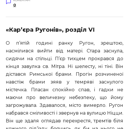
КОМЕНТАРІ
0
«Кар’єра Ругонів», розділ VI
О п’ятій годині ранку Ругон, зрештою,
насмілився вийти від матері. Стара заснула,
сидячи на стільці. П’єр тихцем прокрався до
кінця завулка св. Мітра. Ні шелесту, ні тіні. Він
дістався Римської брами. Прогін розчиненої
навстіж брами зяяв у темряві заснулого
містечка. Пласан спокійно спав, і гадки не
маючи про величезну небезпеку, що йому
загрожувала. Здавалося, місто вимерло. Ругон
набрався сміливості і звернув на вулицю Ніцци.
Він ще здаля оглядав перехрестя, тремтів біля
кожного під’їзду, боячись, як би на нього не