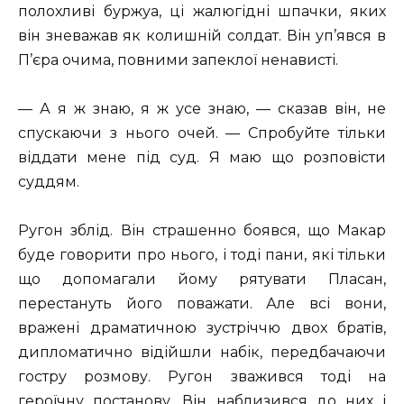
полохливі буржуа, ці жалюгідні шпачки, яких
він зневажав як колишній солдат. Він уп’явся в
П’єра очима, повними запеклої ненависті.
— А я ж знаю, я ж усе знаю, — сказав він, не
спускаючи з нього очей. — Спробуйте тільки
віддати мене під суд. Я маю що розповісти
суддям.
Ругон зблід. Він страшенно боявся, що Макар
буде говорити про нього, і тоді пани, які тільки
що допомагали йому рятувати Пласан,
перестануть його поважати. Але всі вони,
вражені драматичною зустріччю двох братів,
дипломатично відійшли набік, передбачаючи
гостру розмову. Ругон зважився тоді на
героїчну постанову. Він наблизився до них і