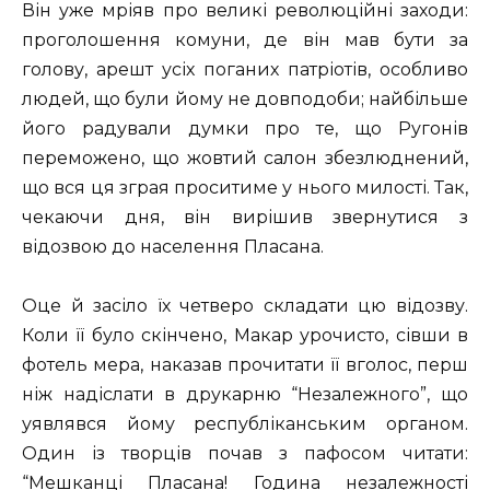
Він уже мріяв про великі революційні заходи:
проголошення комуни, де він мав бути за
голову, арешт усіх поганих патріотів, особливо
людей, що були йому не довподоби; найбільше
його радували думки про те, що Ругонів
переможено, що жовтий салон збезлюднений,
що вся ця зграя проситиме у нього милості. Так,
чекаючи дня, він вирішив звернутися з
відозвою до населення Пласана.
Оце й засіло їх четверо складати цю відозву.
Коли її було скінчено, Макар урочисто, сівши в
фотель мера, наказав прочитати її вголос, перш
ніж надіслати в друкарню “Незалежного”, що
уявлявся йому республіканським органом.
Один із творців почав з пафосом читати:
“Мешканці Пласана! Година незалежності