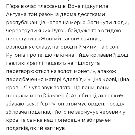
П’єра в очах плассанців. Вона підкупила
Антуана, той разом із двома десятками
республіканців напав на мерію. Загинули люди,
через трупи яких Ругон байдуже та з огидою
переступив. «Жовтий салон» святкує,
розподіляє славу, нагороди й чини. Так, сон
Ругонів про те, що «в кімнаті йде кривавий дощ
і великі краплі падають на підлогу та
перетворюються на золоті монети», а також
передбачення матері Аделаїди «ціна крові, ціна
крові… Я чула звук золота…Це вони, вони
продали його [Сільвера]. Ах, вбивці, ах вовки!»
збуваються. П’єр Ругон отримує орден, посаду
збирача податків, і його не засмучує черевик у
крові та свічка над попереднім збирачем
податків, який загинув.