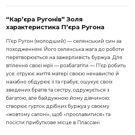
“Кар’єра Ругонів” Золя
характеристика П’єра Ругона
П’єр Ругон (молодший) — селянський син за
походженням. Його селянська жага до роботи
перетворюється на зажерливість буржуа. Для
втілення своєї мрії — розбагатіти — П’єр робить
усе: отруює життя матері своєю ненавистю й
нахабно обдурює її та грабує; ошукує своїх
зведених братів та сестру, одружується з
багатою, але байдужною йому дівчиною;
створює гурток дрібних буржуа у своєму
«жовтому салоні», щоб «прославитися» та
посісти прибуткове місце в Плассані.