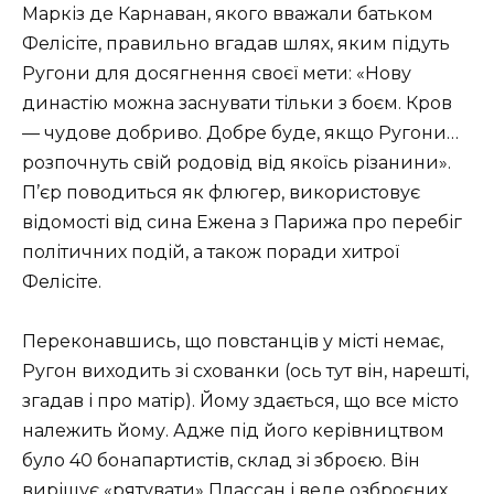
Маркіз де Карнаван, якого вважали батьком
Фелісіте, правильно вгадав шлях, яким підуть
Ругони для досягнення своєї мети: «Нову
династію можна заснувати тільки з боєм. Кров
— чудове добриво. Добре буде, якщо Ругони…
розпочнуть свій родовід від якоїсь різанини».
П’єр поводиться як флюгер, використовує
відомості від сина Ежена з Парижа про перебіг
політичних подій, а також поради хитрої
Фелісіте.
Переконавшись, що повстанців у місті немає,
Ругон виходить зі схованки (ось тут він, нарешті,
згадав і про матір). Йому здається, що все місто
належить йому. Адже під його керівництвом
було 40 бонапартистів, склад зі зброєю. Він
вирішує «рятувати» Плассан і веде озброєних