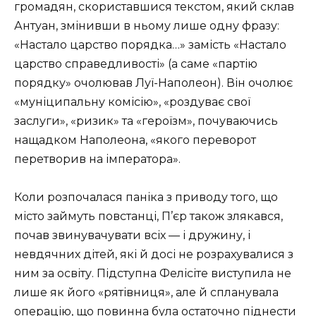
громадян, скориставшися текстом, який склав
Антуан, змінивши в ньому лише одну фразу:
«Настало царство порядка…» замість «Настало
царство справедливості» (а саме «партію
порядку» очолював Луї-Наполеон). Він очолює
«муніципальну комісію», «роздуває свої
заслуги», «ризик» та «героїзм», почуваючись
нащадком Наполеона, «якого переворот
перетворив на імператора».
Коли розпочалася паніка з приводу того, що
місто займуть повстанці, П’єр також злякався,
почав звинувачувати всіх — і дружину, і
невдячних дітей, які й досі не розрахувалися з
ним за освіту. Підступна Фелісіте виступила не
лише як його «рятівниця», але й спланувала
операцію, що повинна була остаточно піднести