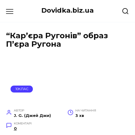
Перейти
Dovidka.biz.ua
до
вмісту
“Кар’єра Ругонів” образ
П’єра Ругона
10КЛАС
АВТОР
НА ЧИТАННЯ
J. G. (Джей Джи)
3 хв
КОМЕНТАРІ
0