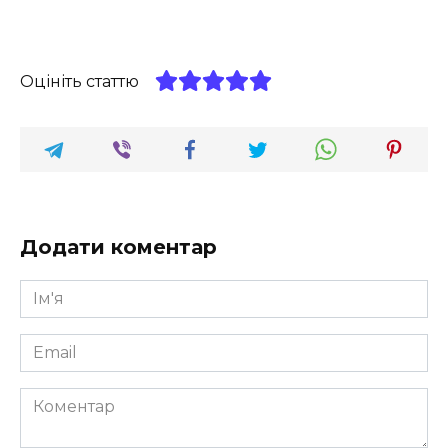
Оцініть статтю
Додати коментар
Ім'я
*
Email
*
Коментар