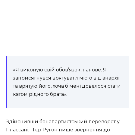
«Я виконую свій обов’язок, панове. Я
заприсягнувся врятувати місто від анархії
та врятую його, хоча б мені довелося стати
катом рідного брата».
Здійснивши бонапартистський переворот у
Плассані, П’єр Ругон пише звернення до