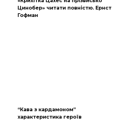
«Крихітка Цахес на прізвисько
Цинобер» читати повністю. Ернст
Гофман
“Кава з кардамоном”
характеристика героїв