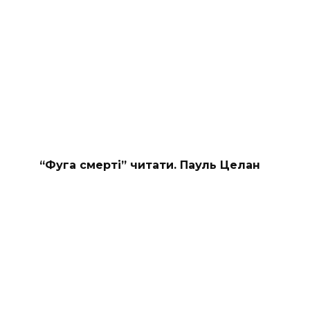
“Фуга смерті” читати. Пауль Целан