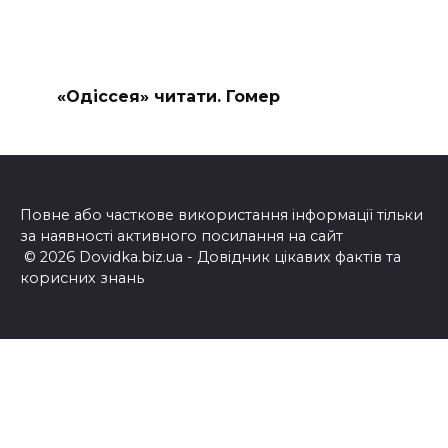
«Одіссея» читати. Гомер
Повне або часткове використання інформації тільки
за наявності активного посилання на сайт
© 2026 Dovidka.biz.ua - Довідник цікавих фактів та
корисних знань