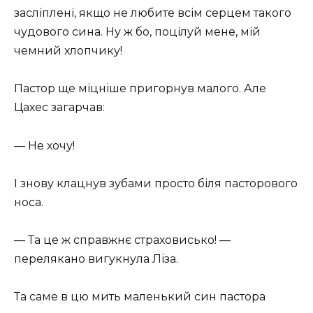
засліплені, якщо не любите всім серцем такого
чудового сина. Ну ж бо, поцілуй мене, мій
чемний хлопчику!
Пастор ще міцніше пригорнув малого. Але
Цахес загарчав:
— Не хочу!
І знову клацнув зубами просто біля пасторового
носа.
— Та це ж справжнє страховисько! —
перелякано вигукнула Ліза.
Та саме в цю мить маленький син пастора