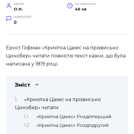
АВТОР
НА ЧИТАННЯ
O.H.
46 хв
КОМЕНТАРІ
0
Ернст Гофман «Крихітка Цахес на прізвисько
Цинобер» читати повністю текст казки, що була
написана у 1819 році.
Зміст
«Крихітка Цахес на прізвисько
Цинобер» читати
«Крихітка Цахес» Розділперший
«Крихітка Цахес» Розділдругий