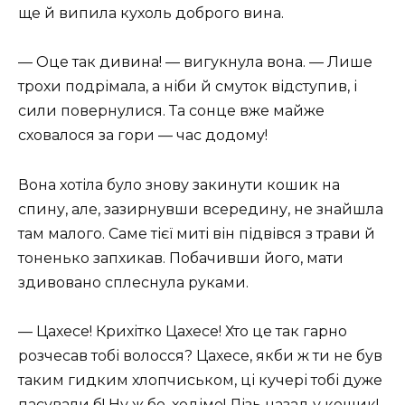
ще й випила кухоль доброго вина.
— Оце так дивина! — вигукнула вона. — Лише
трохи подрімала, а ніби й смуток відступив, і
сили повернулися. Та сонце вже майже
сховалося за гори — час додому!
Вона хотіла було знову закинути кошик на
спину, але, зазирнувши всередину, не знайшла
там малого. Саме тієї миті він підвівся з трави й
тоненько запхикав. Побачивши його, мати
здивовано сплеснула руками.
— Цахесе! Крихітко Цахесе! Хто це так гарно
розчесав тобі волосся? Цахесе, якби ж ти не був
таким гидким хлопчиськом, ці кучері тобі дуже
пасували б! Ну ж бо, ходімо! Лізь назад у кошик!