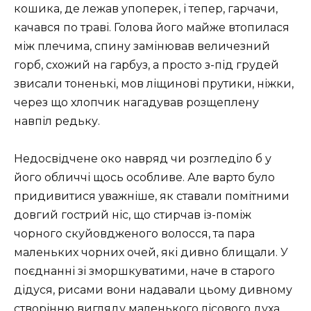
кошика, де лежав упоперек, і тепер, гарчачи,
качався по траві. Голова його майже втопилася
між плечима, спину замінював величезний
горб, схожий на гарбуз, а просто з-під грудей
звисали тоненькі, мов ліщинові прутики, ніжки,
через що хлопчик нагадував розщеплену
навпіл редьку.
Недосвідчене око навряд чи розгледіло б у
його обличчі щось особливе. Але варто було
придивитися уважніше, як ставали помітними
довгий гострий ніс, що стирчав із-поміж
чорного скуйовдженого волосся, та пара
маленьких чорних очей, які дивно блищали. У
поєднанні зі зморшкуватими, наче в старого
дідуся, рисами вони надавали цьому дивному
створінню вигляду маленького лісового духа.