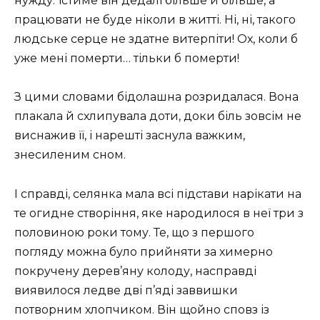
нужду. Їстиме він дедалі більше й більше, а
працювати не буде ніколи в житті. Ні, ні, такого
людське серце не здатне витерпіти! Ох, коли б
уже мені померти… тільки б померти!
З цими словами бідолашна розридалася. Вона
плакала й схлипувала доти, доки біль зовсім не
виснажив її, і нарешті заснула важким,
знесиленим сном.
І справді, селянка мала всі підстави нарікати на
те огидне створіння, яке народилося в неї три з
половиною роки тому. Те, що з першого
погляду можна було прийняти за химерно
покручену дерев’яну колоду, насправді
виявилося ледве дві п’яді заввишки
потворним хлопчиком. Він щойно сповз із