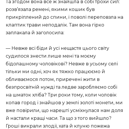
Та згодом вона все ж знайшла в собі трохи сил:
розв’язала ремені, якими кошик був
прикріплений до спини, і поволі переповзла на
клаптик трави неподалік. Там вона гірко
заплакала й заголосила:
— Невже всі біди й усі нещастя цього світу
судилося знести лише мені та моєму
бідолашному чоловікові? Невже в усьому селі
тільки ми одні, хоч як тяжко працюємо й
обливаємося потом, приречені жити в
безпросвітній нужді та ледве заробляємо собі
на шматок хліба? Три роки тому, коли чоловік
копав город і знайшов у землі золоті монети, ми
вже повірили, що нарешті усміхнулася нам доля
й настали кращі часи. Та що з того вийшло?
Гроші викрали злодії, хата й клуню пожежа