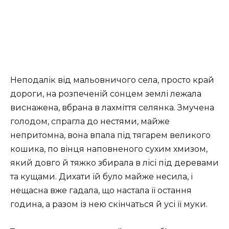
Неподалік від мальовничого села, просто край
дороги, на розпеченій сонцем землі лежала
виснажена, вбрана в лахміття селянка. Змучена
голодом, спрагла до нестями, майже
непритомна, вона впала під тягарем великого
кошика, по вінця наповненого сухим хмизом,
який довго й тяжко збирала в лісі під деревами
та кущами. Дихати їй було майже несила, і
нещасна вже гадала, що настала її остання
година, а разом із нею скінчаться й усі її муки.