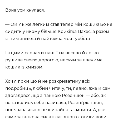
Вона усміхнулася.
— Ой, як же легким став тепер мій кошик! Бо не
сидить у ньому більше Крихітка Цахес, а разом
із ним зникла й найтяжча моя турбота.
І з цими словами пані Ліза весело й легко
рушила своєю дорогою, несучи за плечима
кошик із хмизом.
Хоч я поки що й не розкриватиму всіх
подробиць, любий читачу, ти, певно, вже й сам
здогадався, що з панною Розеншон — або, як
вона колись себе називала, Розенґрюншон, —
пов’язана якась незвичайна таємниця. Адже
саме загадкова сила її лагідного дотику, коли