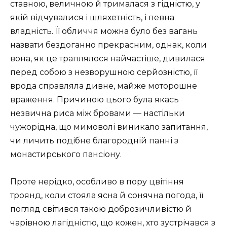
ставною, величною й трималася з гідністю, у
якій відчувалися і шляхетність, і певна
владність. Її обличчя можна було без вагань
назвати бездоганно прекрасним, однак, коли
вона, як це траплялося найчастіше, дивилася
перед собою з незворушною серйозністю, її
врода справляла дивне, майже моторошне
враження. Причиною цього була якась
незвична риса між бровами — настільки
чужорідна, що мимоволі виникало запитання,
чи личить подібне благородній панні з
монастирського пансіону.
Проте нерідко, особливо в пору цвітіння
троянд, коли стояла ясна й сонячна погода, її
погляд світився такою доброзичливістю й
чарівною лагідністю, що кожен, хто зустрічався з