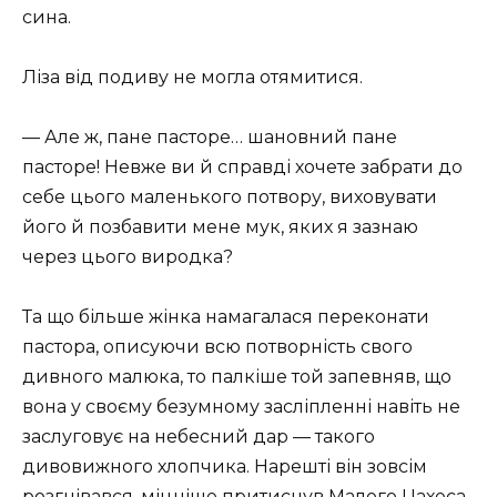
сина.
Ліза від подиву не могла отямитися.
— Але ж, пане пасторе… шановний пане
пасторе! Невже ви й справді хочете забрати до
себе цього маленького потвору, виховувати
його й позбавити мене мук, яких я зазнаю
через цього виродка?
Та що більше жінка намагалася переконати
пастора, описуючи всю потворність свого
дивного малюка, то палкіше той запевняв, що
вона у своєму безумному засліпленні навіть не
заслуговує на небесний дар — такого
дивовижного хлопчика. Нарешті він зовсім
розгнівався, міцніше притиснув Малого Цахеса