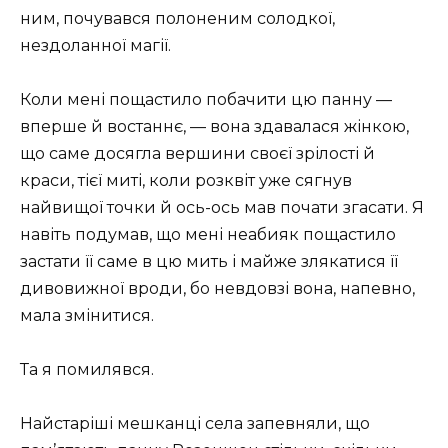
ним, почувався полоненим солодкої,
нездоланної магії.
Коли мені пощастило побачити цю панну —
вперше й востаннє, — вона здавалася жінкою,
що саме досягла вершини своєї зрілості й
краси, тієї миті, коли розквіт уже сягнув
найвищої точки й ось-ось мав почати згасати. Я
навіть подумав, що мені неабияк пощастило
застати її саме в цю мить і майже злякатися її
дивовижної вроди, бо невдовзі вона, напевно,
мала змінитися.
Та я помилявся.
Найстаріші мешканці села запевняли, що