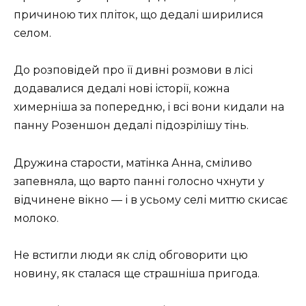
причиною тих пліток, що дедалі ширилися
селом.
До розповідей про її дивні розмови в лісі
додавалися дедалі нові історії, кожна
химерніша за попередню, і всі вони кидали на
панну Розеншон дедалі підозрілішу тінь.
Дружина старости, матінка Анна, сміливо
запевняла, що варто панні голосно чхнути у
відчинене вікно — і в усьому селі миттю скисає
молоко.
Не встигли люди як слід обговорити цю
новину, як сталася ще страшніша пригода.