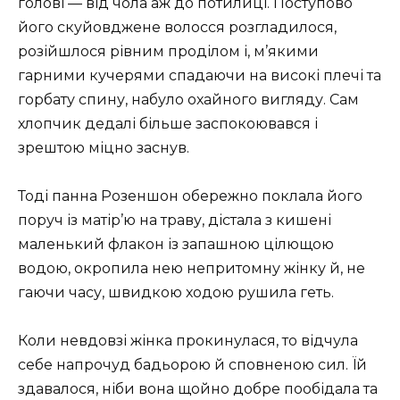
голові — від чола аж до потилиці. Поступово
його скуйовджене волосся розгладилося,
розійшлося рівним проділом і, м’якими
гарними кучерями спадаючи на високі плечі та
горбату спину, набуло охайного вигляду. Сам
хлопчик дедалі більше заспокоювався і
зрештою міцно заснув.
Тоді панна Розеншон обережно поклала його
поруч із матір’ю на траву, дістала з кишені
маленький флакон із запашною цілющою
водою, окропила нею непритомну жінку й, не
гаючи часу, швидкою ходою рушила геть.
Коли невдовзі жінка прокинулася, то відчула
себе напрочуд бадьорою й сповненою сил. Їй
здавалося, ніби вона щойно добре пообідала та