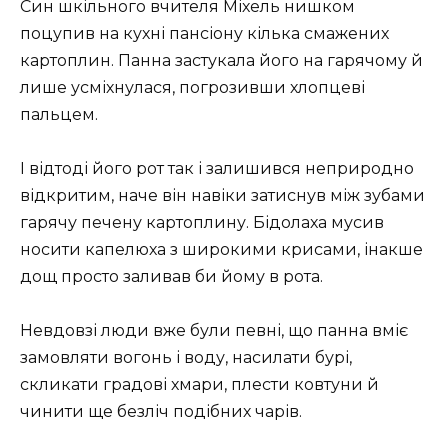
Син шкільного вчителя Міхель нишком
поцупив на кухні пансіону кілька смажених
картоплин. Панна застукала його на гарячому й
лише усміхнулася, погрозивши хлопцеві
пальцем.
І відтоді його рот так і залишився неприродно
відкритим, наче він навіки затиснув між зубами
гарячу печену картоплину. Бідолаха мусив
носити капелюха з широкими крисами, інакше
дощ просто заливав би йому в рота.
Невдовзі люди вже були певні, що панна вміє
замовляти вогонь і воду, насилати бурі,
скликати градові хмари, плести ковтуни й
чинити ще безліч подібних чарів.