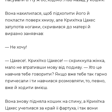
Вона нахилилася, щоб підхопити його й
покласти поверх хмизу, але Крихітка Цахес
затупотів ногами, скривився до матері й
виразно занявчав:
— Не хочу!
— Цахесе!.. Крихітко Цахесе! — скрикнула жінка,
мало не втративши мову від подиву. — Хто це
навчив тебе говорити? Якщо вже тебе так гарно
причесали і ти навчився розмовляти, то, певно,
вже й ходити вмієш.
Вона знову підняла кошик на спину, а Крихітка
Цахес учепився за край її фартуха, і так вони