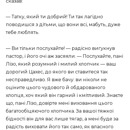
сказав:
— Татку, який ти добрий! Ти так лагідно
поводишся з дітьми, що вони всі, мабуть, дуже
тебе люблять.
— Ви тільки послухайте! — радісно вигукнув
пастор, і його очі аж засяяли. — Послухайте, пані
Лізо, який розумний і милий хлопчик — ваш
дорогий Цахес, до якого ви ставитеся так
несправедливо. Я вже бачу: ви ніколи не
оціните цього чудового й обдарованого
хлопця, хоч який він гарний і кмітливий. Знаєте
що, пані Лізо, довірте мені виховання цього
багатообіцяючого хлопчика. За вашої тяжкої
бідності він для вас лише тягар, а мені буде за
радість виховати його так само, як власного