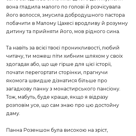
вона гладила малого по голові й розчісувала
його волосся, змусила добродушного пастора
побачити в Малому Цахесі вродливу й розумну
дитину та прийняти його, мов рідного сина.
Та навіть за всієї твоєї проникливості, любий
читачу, ти можеш піти хибним шляхом у своїх
здогадах або, що ще гірше для цієї історії,
почати перегортати сторінки, прагнучи
якомога швидше дізнатися більше про
загадкову панну з монастирського пансіону.
Тож, мабуть, буде краще, якщо я відразу
розповім усе, що сам знаю про цю достойну
даму.
Панна Розеншон була високою на зріст,