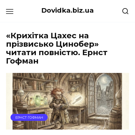
Перейти
Dovidka.biz.ua
до
вмісту
«Крихітка Цахес на
прізвисько Цинобер»
читати повністю. Ернст
Гофман
ЕРНСТ ГОФМАН