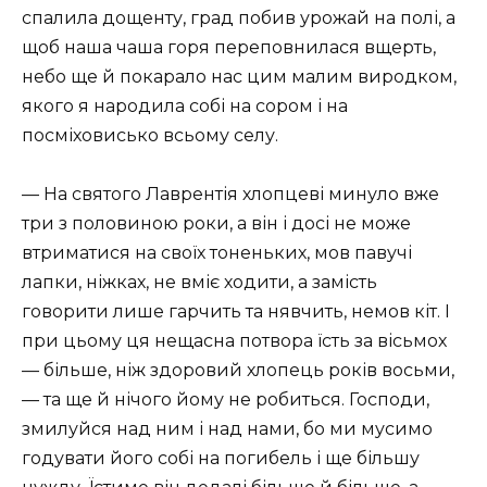
спалила дощенту, град побив урожай на полі, а
щоб наша чаша горя переповнилася вщерть,
небо ще й покарало нас цим малим виродком,
якого я народила собі на сором і на
посміховисько всьому селу.
— На святого Лаврентія хлопцеві минуло вже
три з половиною роки, а він і досі не може
втриматися на своїх тоненьких, мов павучі
лапки, ніжках, не вміє ходити, а замість
говорити лише гарчить та нявчить, немов кіт. І
при цьому ця нещасна потвора їсть за вісьмох
— більше, ніж здоровий хлопець років восьми,
— та ще й нічого йому не робиться. Господи,
змилуйся над ним і над нами, бо ми мусимо
годувати його собі на погибель і ще більшу