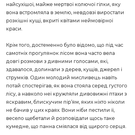
найсухішої, майже мертвої колючої гілки, яку
вона встромляла в землю, невдовзі виростали
розкішні кущі, вкриті квітами неймовірної
краси.
Крім того, достеменно було відомо, що під час
самотніх прогулянок лісом вона часто вела
довгі розмови з дивними голосами, які,
здавалося, долинали з дерев, кущів, джерел і
струмків. Один молодий мисливець навіть
потай спостерігав, як вона стояла серед густого
лісу, а навколо неї кружляли дивовижні птахи з
яскравим, блискучим пір’ям, яких ніхто ніколи
не бачив у цих краях. Вони ніби пестили її,
весело щебетали й розповідали щось таке
кумедне, що панна сміялася від щирого серця.