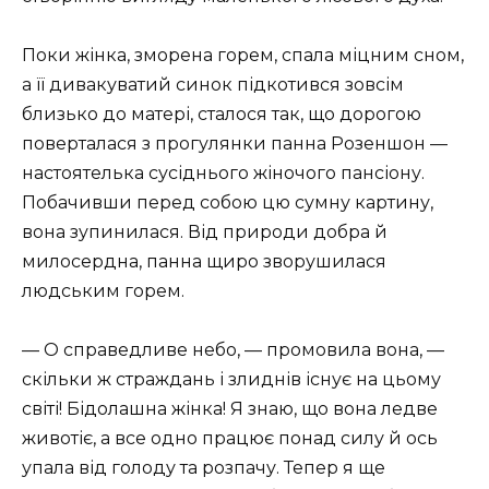
Поки жінка, зморена горем, спала міцним сном,
а її дивакуватий синок підкотився зовсім
близько до матері, сталося так, що дорогою
поверталася з прогулянки панна Розеншон —
настоятелька сусіднього жіночого пансіону.
Побачивши перед собою цю сумну картину,
вона зупинилася. Від природи добра й
милосердна, панна щиро зворушилася
людським горем.
— О справедливе небо, — промовила вона, —
скільки ж страждань і злиднів існує на цьому
світі! Бідолашна жінка! Я знаю, що вона ледве
животіє, а все одно працює понад силу й ось
упала від голоду та розпачу. Тепер я ще