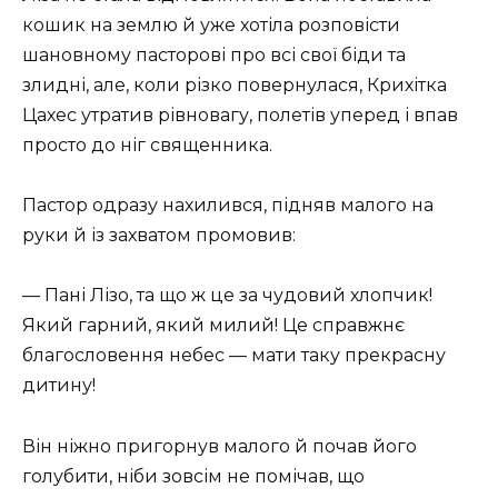
кошик на землю й уже хотіла розповісти
шановному пасторові про всі свої біди та
злидні, але, коли різко повернулася, Крихітка
Цахес утратив рівновагу, полетів уперед і впав
просто до ніг священника.
Пастор одразу нахилився, підняв малого на
руки й із захватом промовив:
— Пані Лізо, та що ж це за чудовий хлопчик!
Який гарний, який милий! Це справжнє
благословення небес — мати таку прекрасну
дитину!
Він ніжно пригорнув малого й почав його
голубити, ніби зовсім не помічав, що