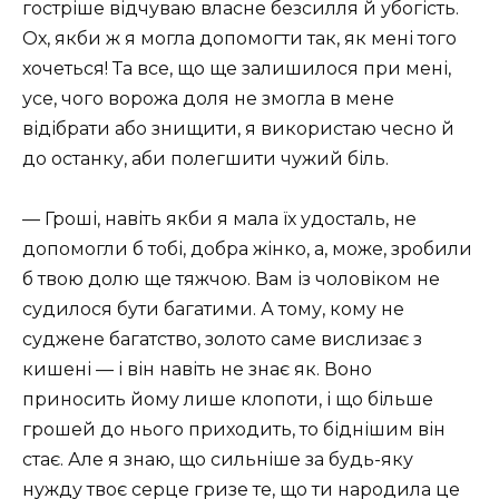
гостріше відчуваю власне безсилля й убогість.
Ох, якби ж я могла допомогти так, як мені того
хочеться! Та все, що ще залишилося при мені,
усе, чого ворожа доля не змогла в мене
відібрати або знищити, я використаю чесно й
до останку, аби полегшити чужий біль.
— Гроші, навіть якби я мала їх удосталь, не
допомогли б тобі, добра жінко, а, може, зробили
б твою долю ще тяжчою. Вам із чоловіком не
судилося бути багатими. А тому, кому не
суджене багатство, золото саме вислизає з
кишені — і він навіть не знає як. Воно
приносить йому лише клопоти, і що більше
грошей до нього приходить, то біднішим він
стає. Але я знаю, що сильніше за будь-яку
нужду твоє серце гризе те, що ти народила це