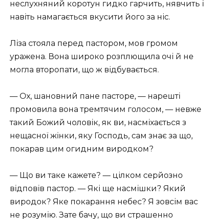
неслухняний коротун гидко гарчить, нявчить і
навіть намагається вкусити його за ніс.
Ліза стояла перед пастором, мов громом
уражена. Вона широко розплющила очі й не
могла второпати, що ж відбувається.
— Ох, шановний пане пасторе, — нарешті
промовила вона тремтячим голосом, — невже
такий Божий чоловік, як ви, насміхається з
нещасної жінки, яку Господь, сам знає за що,
покарав цим огидним виродком?
— Що ви таке кажете? — цілком серйозно
відповів пастор. — Які ще насмішки? Який
виродок? Яке покарання небес? Я зовсім вас
не розумію. Зате бачу, що ви страшенно