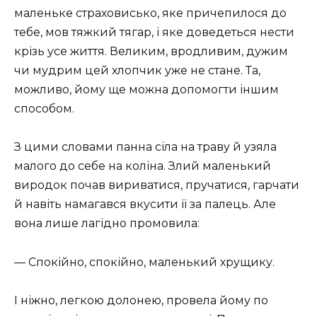
маленьке страховисько, яке причепилося до
тебе, мов тяжкий тягар, і яке доведеться нести
крізь усе життя. Великим, вродливим, дужим
чи мудрим цей хлопчик уже не стане. Та,
можливо, йому ще можна допомогти іншим
способом.
З цими словами панна сіла на траву й узяла
малого до себе на коліна. Злий маленький
виродок почав вириватися, пручатися, гарчати
й навіть намагався вкусити її за палець. Але
вона лише лагідно промовила:
— Спокійно, спокійно, маленький хрущику.
І ніжно, легкою долонею, провела йому по