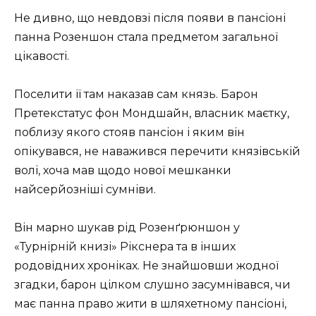
Не дивно, що невдовзі після появи в пансіоні
панна Розеншон стала предметом загальної
цікавості.
Поселити її там наказав сам князь. Барон
Претекстатус фон Мондшайн, власник маєтку,
поблизу якого стояв пансіон і яким він
опікувався, не наважився перечити князівській
волі, хоча мав щодо нової мешканки
найсерйозніші сумніви.
Він марно шукав рід Розенґрюншон у
«Турнірній книзі» Рікснера та в інших
родовідних хроніках. Не знайшовши жодної
згадки, барон цілком слушно засумнівався, чи
має панна право жити в шляхетному пансіоні,