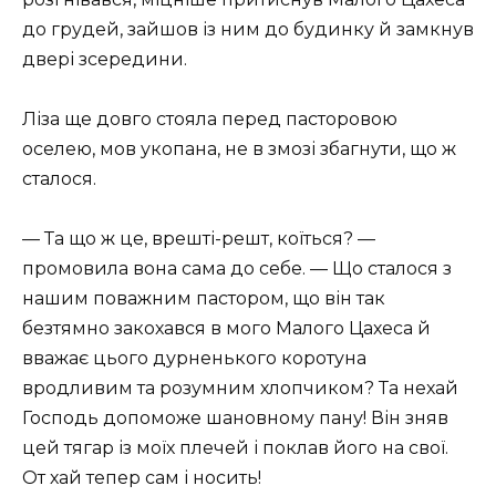
до грудей, зайшов із ним до будинку й замкнув
двері зсередини.
Ліза ще довго стояла перед пасторовою
оселею, мов укопана, не в змозі збагнути, що ж
сталося.
— Та що ж це, врешті-решт, коїться? —
промовила вона сама до себе. — Що сталося з
нашим поважним пастором, що він так
безтямно закохався в мого Малого Цахеса й
вважає цього дурненького коротуна
вродливим та розумним хлопчиком? Та нехай
Господь допоможе шановному пану! Він зняв
цей тягар із моїх плечей і поклав його на свої.
От хай тепер сам і носить!