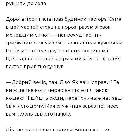
рушили до села.
Дорога пролягала повз будинок пастора. Саме
в цей час той стояв на порозі разом зі своїм
молодшим сином — напрочуд гарним
трирічним хлопчиком із золотавими кучерями.
Побачивши селянку з важким кошиком і
Цахеса, що плентався, тримаючись за її фартух,
пастор привітно гукнув:
— Добрий вечір, пані Лізо! Як ваші справи? Та
ви ж ледве ноги переставляєте під такою
ношею! Підійдіть сюди, перепочиньте на лавці
біля мого дому. Моя служниця зараз принесе
вам кухоль свіжого напою.
Ліза не стала відмовлятися. Вона поставила