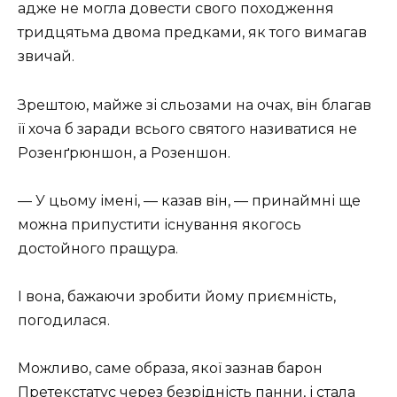
адже не могла довести свого походження
тридцятьма двома предками, як того вимагав
звичай.
Зрештою, майже зі сльозами на очах, він благав
її хоча б заради всього святого називатися не
Розенґрюншон, а Розеншон.
— У цьому імені, — казав він, — принаймні ще
можна припустити існування якогось
достойного пращура.
І вона, бажаючи зробити йому приємність,
погодилася.
Можливо, саме образа, якої зазнав барон
Претекстатус через безрідність панни, і стала