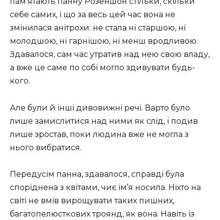
пам’ятають панну Розеншон стільки, скільки
себе самих, і що за весь цей час вона не
змінилася анітрохи: не стала ні старшою, ні
молодшою, ні гарнішою, ні менш вродливою.
Здавалося, сам час утратив над нею свою владу,
а вже це саме по собі могло здивувати будь-
кого.
Але були й інші дивовижні речі. Варто було
лише замислитися над ними як слід, і подив
лише зростав, поки людина вже не могла з
нього вибратися.
Передусім панна, здавалося, справді була
споріднена з квітами, чиє ім’я носила. Ніхто на
світі не вмів вирощувати таких пишних,
багатопелюсткових троянд, як вона. Навіть із