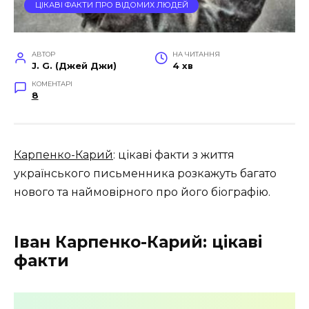
ЦІКАВІ ФАКТИ ПРО ВІДОМИХ ЛЮДЕЙ
АВТОР
НА ЧИТАННЯ
J. G. (Джей Джи)
4 хв
КОМЕНТАРІ
8
Карпенко-Карий
: цікаві факти з життя
українського письменника розкажуть багато
нового та наймовірного про його біографію.
Іван Карпенко-Карий: цікаві
факти