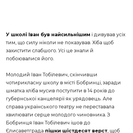
У школі Іван був найсильнішим
і дивував усіх
тим, що силу ніколи не показував. Хіба щоб
захистити слабшого. Усі це знали й
побоювалися його.
Молодий Іван Тобілевич, скінчивши
чотирикласну школу в місті Бобринці, заради
шматка хліба мусив поступити в 14 років до
губернської канцелярії як урядовець. Але
справа українського театру не переставала
хвилювати серце молодого чиновника. З
Бобринця Іван Тобілевич ішов до
Єлисаветграда
пішки шістдесят верст
, щоб