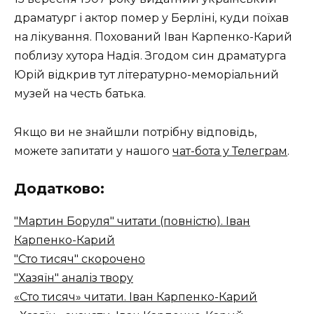
драматург і актор помер у Берліні, куди поїхав
на лікування. Похований Іван Карпенко-Карий
поблизу хутора Надія. Згодом син драматурга
Юрій відкрив тут літературно-меморіальний
музей на честь батька.
Якщо ви не знайшли потрібну відповідь,
можете запитати у нашого
чат-бота у Телеграм
.
Додатково:
"Мартин Боруля" читати (повністю). Іван
Карпенко-Карий
"Сто тисяч" скорочено
"Хазяїн" аналіз твору
«Сто тисяч» читати. Іван Карпенко-Карий