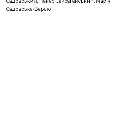
Садовський
, Панас Саксаганський, Марія
Садовська-Барілотті.