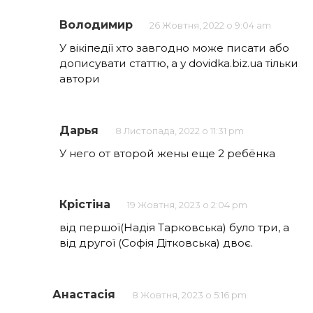
Володимир
26 Жовтня, 2022 о 9:04 am
У вікіпедії хто завгодно може писати або
дописувати статтю, а у dovidka.biz.ua тільки
автори
Дарья
8 Листопада, 2022 о 11:31 pm
У него от второй жены еще 2 ребёнка
Крістіна
19 Жовтня, 2023 о 2:04 pm
від першої(Надія Тарковська) було три, а
від другої (Софія Дітковська) двоє.
Анастасія
8 Жовтня, 2023 о 5:16 pm