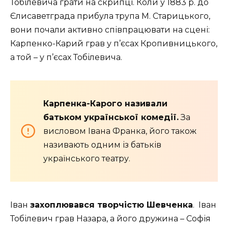
Тобілевича грати на скрипці. Коли у 1883 р. до
Єлисаветграда прибула трупа М. Старицького,
вони почали активно співпрацювати на сцені:
Карпенко-Карий грав у п’єсах Кропивницького,
а той – у п’єсах Тобілевича.
Карпенка-Карого називали
батьком української комедії.
За
висловом Івана Франка, його також
називають одним із батьків
українського театру.
Іван
захоплювався творчістю Шевченка
. Іван
Тобілевич грав Назара, а його дружина – Софія