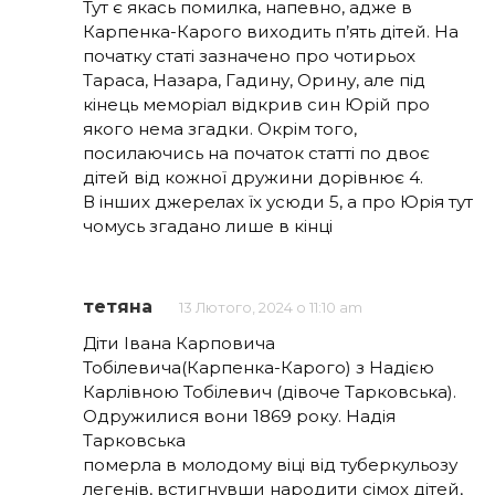
Тут є якась помилка, напевно, адже в
Карпенка-Карого виходить п’ять дітей. На
початку статі зазначено про чотирьох
Тараса, Назара, Гадину, Орину, але під
кінець меморіал відкрив син Юрій про
якого нема згадки. Окрім того,
посилаючись на початок статті по двоє
дітей від кожної дружини дорівнює 4.
В інших джерелах їх усюди 5, а про Юрія тут
чомусь згадано лише в кінці
тетяна
13 Лютого, 2024 о 11:10 am
Діти Івана Карповича
Тобілевича(Карпенка-Карого) з Надією
Карлівною Тобілевич (дівоче Тарковська).
Одружилися вони 1869 року. Надія
Тарковська
померла в молодому віці від туберкульозу
легенів, встигнувши народити сімох дітей,