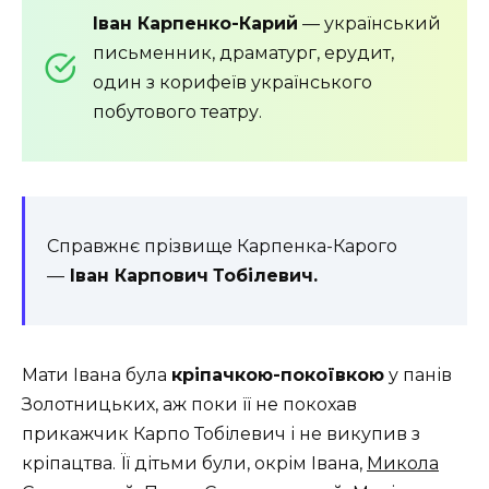
Іван Карпенко-Карий
— український
письменник, драматург, ерудит,
один з корифеїв українського
побутового театру.
Справжнє прізвище Карпенка-Карого
—
Іван Карпович
Тобілевич.
Мати Івана була
кріпачкою-покоївкою
у панів
Золотницьких, аж поки її не покохав
прикажчик Карпо Тобілевич і не викупив з
кріпацтва. Її дітьми були, окрім Івана,
Микола