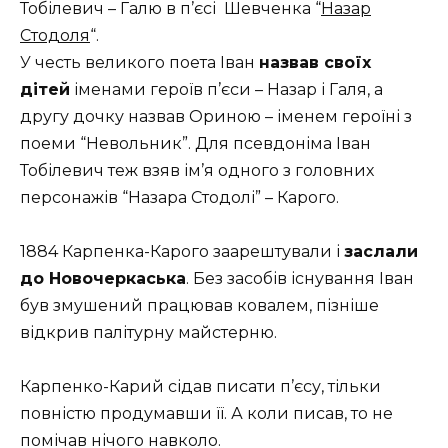
Тобілевич – Галю в п’єсі Шевченка “
Назар
Стодоля
“.
У честь великого поета Іван
назвав своїх
дітей
іменами героїв п’єси – Назар і Галя, а
другу дочку назвав Ориною – іменем героїні з
поеми “Невольник”. Для псевдоніма Іван
Тобілевич теж взяв ім’я одного з головних
персонажів “Назара Стодолі” – Карого.
1884 Карпенка-Карого заарештували і
заслали
до Новочеркаська
. Без засобів існування Іван
був змушений працював ковалем, пізніше
відкрив палітурну майстерню.
Карпенко-Карий сідав писати п’єсу, тільки
повністю продумавши її. А коли писав, то не
помічав нічого навколо.