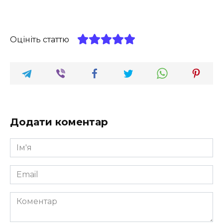
Оцініть статтю
Додати коментар
Ім'я
*
Email
*
Коментар