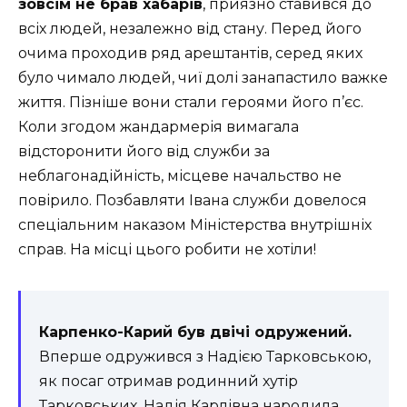
зовсім не брав хабарів
, приязно ставився до
всіх людей, незалежно від стану. Перед його
очима проходив ряд арештантів, серед яких
було чимало людей, чиї долі занапастило важке
життя. Пізніше вони стали героями його п’єс.
Коли згодом жандармерія вимагала
відсторонити його від служби за
неблагонадійність, місцеве начальство не
повірило. Позбавляти Івана служби довелося
спеціальним наказом Міністерства внутрішніх
справ. На місці цього робити не хотіли!
Карпенко-Карий був двічі одружений.
Вперше одружився з Надією Тарковською,
як посаг отримав родинний хутір
Тарковських. Надія Карлівна народила