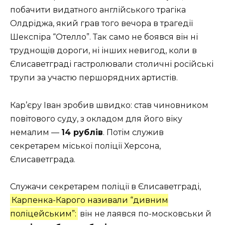
побачити видатного англійського трагіка
Олдріджа, який грав того вечора в трагедії
Шекспіра “Отелло”. Так само не боявся він ні
труднощів дороги, ні інших невигод, коли в
Єлисаветграді гастролювали столичні російські
трупи за участю першорядних артистів.
Кар’єру Іван зробив швидко: став чиновником
повітового суду, з окладом для його віку
немалим —
14 рублів
. Потім служив
секретарем міської поліції Херсона,
Єлисаветграда.
Служачи секретарем поліції в Єлисаветграді,
Карпенка-Карого називали “дивним
поліцейським”:
він не лаявся по-московськи й