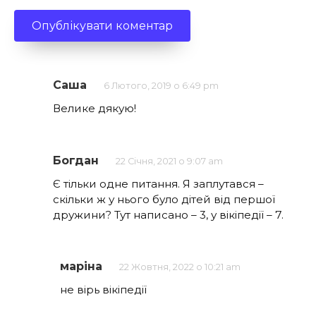
Саша
6 Лютого, 2019 о 6:49 pm
Велике дякую!
Богдан
22 Січня, 2021 о 9:07 am
Є тільки одне питання. Я заплутався –
скільки ж у нього було дітей від першої
дружини? Тут написано – 3, у вікіпедії – 7.
маріна
22 Жовтня, 2022 о 10:21 am
не вірь вікіпедії