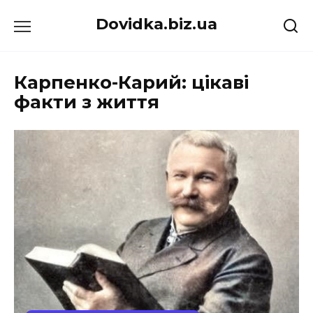
Перейти
Dovidka.biz.ua
до
вмісту
Карпенко-Карий: цікаві
факти з життя