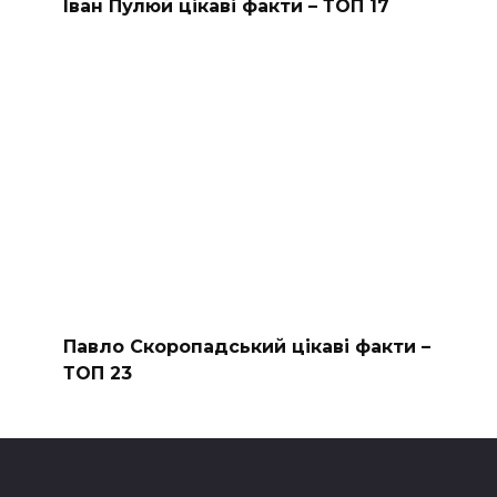
Іван Пулюй цікаві факти – ТОП 17
Павло Скоропадський цікаві факти –
ТОП 23