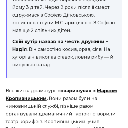
йому 3 дітей. Через 2 роки після її смерті
одружився з Софією Дітковською,
хористкою трупи М.Старицького. З Софією
мав ще 2 спільних дітей.
Свій хутір назвав на честь дружини –
Надія
. Він самостіно косив, орав, сіяв. На
хуторі він викопав ставок, ловив рибу — й
випускав назад.
Все життя драматург
товаришував з
Марком
Кропивницьким
.
Вони разом були на
чиновницькій службі, пізніше разом
організували драматичний гурток і створили
театр корифеїв. Кропивницький учив