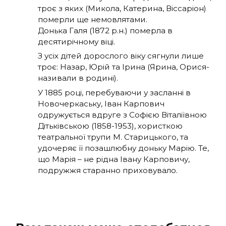
троє з яких (Микола, Катерина, Віссаріон)
померли ще немовлятами.
Донька Галя (1872 р.н.) померла в
десятирічному віці.
З усіх дітей дорослого віку сягнули лише
троє: Назар, Юрій та Ірина (Ярина, Орися-
називали в родині).
У 1885 році, перебуваючи у засланні в
Новочеркаську, Іван Карпович
одружується вдруге з Софією Віталіївною
Дітьківською (1858-1953), хористкою
театральної трупи М. Старицького, та
удочеряє її позашлюбну доньку Марію. Те,
що Марія – не рідна Івану Карповичу,
подружжя старанно приховувало.