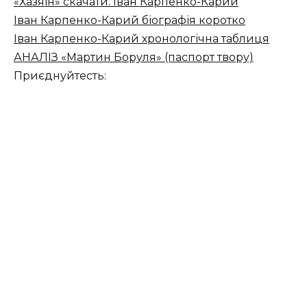
«Хазяїн» скачати. Іван Карпенко-Карий
Іван Карпенко-Карий біографія коротко
Іван Карпенко-Карий хронологічна таблиця
АНАЛІЗ «Мартин Боруля» (паспорт твору)
Приєднуйтесть: