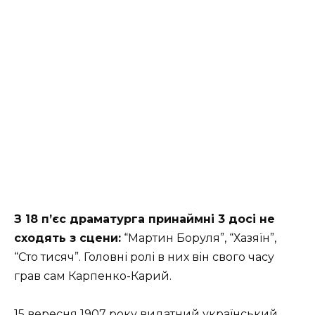
З 18 п’єс драматурга принаймні 3 досі не
сходять з сцени:
“Мартин Боруля”, “Хазяїн”,
“Сто тисяч”. Головні ролі в них він свого часу
грав сам Карпенко-Карий.
15 вересня 1907 року видатний український