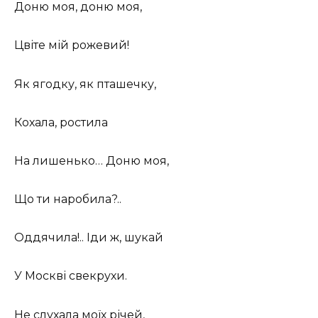
Доню моя, доню моя,
Цвіте мій рожевий!
Як ягодку, як пташечку,
Кохала, ростила
На лишенько… Доню моя,
Що ти наробила?..
Оддячила!.. Іди ж, шукай
У Москві свекрухи.
Не слухала моїх річей,