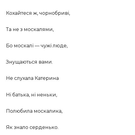
Кохайтеся ж, чорнобриві,
Та не з москалями,
Бо москалі — чужі люде,
Знущаються вами.
Не слухала Катерина
Ні батька, ні неньки,
Полюбила москалика,
Як знало серденько.