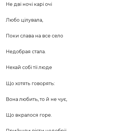
Не дві ночі карі очі
Любо цілувала,
Поки слава на все село
Недобрая стала.
Нехай собі тії люде
Що хотять говорять:
Вона любить, то й не чує,
Що вкралося горе.
Прийшли вісти недобрії —