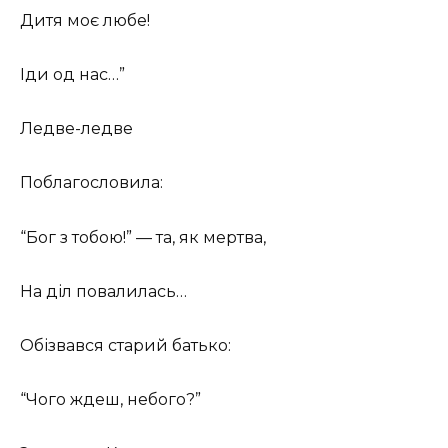
Дитя моє любе!
Іди од нас…”
Ледве-ледве
Поблагословила:
“Бог з тобою!” — та, як мертва,
На діл повалилась…
Обізвався старий батько:
“Чого ждеш, небого?”