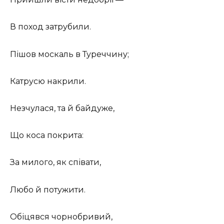
В поход затрубили.
Пішов москаль в Туреччину;
Катрусю накрили.
Незчулася, та й байдуже,
Що коса покрита:
За милого, як співати,
Любо й потужити.
Обіцявся чорнобривий,