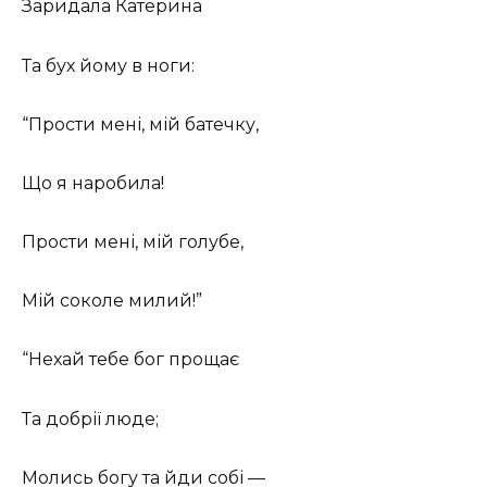
Заридала Катерина
Та бух йому в ноги:
“Прости мені, мій батечку,
Що я наробила!
Прости мені, мій голубе,
Мій соколе милий!”
“Нехай тебе бог прощає
Та добрії люде;
Молись богу та йди собі —