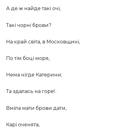
А де ж найде такі очі,
Такі чорні брови?
На край світа, в Московщині,
По тім боці моря,
Нема нігде Катерини;
Та здалась на горе!..
Вміла мати брови дати,
Карі оченята,