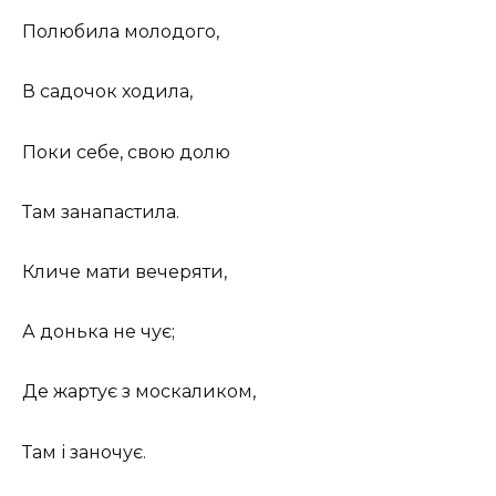
Полюбила молодого,
В садочок ходила,
Поки себе, свою долю
Там занапастила.
Кличе мати вечеряти,
А донька не чує;
Де жартує з москаликом,
Там і заночує.