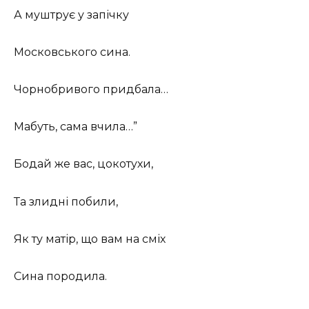
А муштрує у запічку
Московського сина.
Чорнобривого придбала…
Мабуть, сама вчила…”
Бодай же вас, цокотухи,
Та злидні побили,
Як ту матір, що вам на сміх
Сина породила.