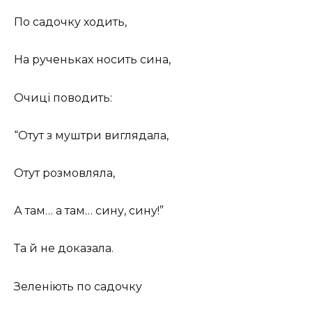
По садочку ходить,
На рученьках носить сина,
Очиці поводить:
“Отут з муштри виглядала,
Отут розмовляла,
А там… а там… сину, сину!”
Та й не доказала.
Зеленіють по садочку