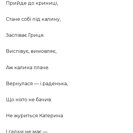
Прийде до криниці,
Стане собі під калину,
Заспіває Гриця.
Виспівує, вимовляє,
Аж калина плаче.
Вернулася — і раденька,
Що ніхто не бачив.
Не журиться Катерина
І гадки не має —