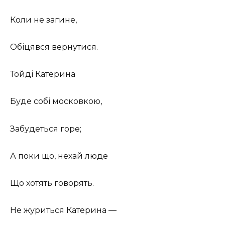
Коли не загине,
Обіцявся вернутися.
Тойді Катерина
Буде собі московкою,
Забудеться горе;
А поки що, нехай люде
Що хотять говорять.
Не журиться Катерина —