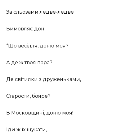
За сльозами ледве-ледве
Вимовляє доні:
“Що весілля, доню моя?
А де ж твоя пара?
Де світилки з друженьками,
Старости, бояре?
В Московщині, доню моя!
Іди ж їх шукати,