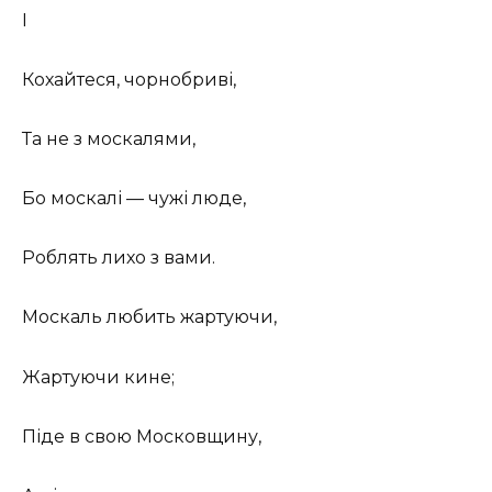
І
Кохайтеся, чорнобриві,
Та не з москалями,
Бо москалі — чужі люде,
Роблять лихо з вами.
Москаль любить жартуючи,
Жартуючи кине;
Піде в свою Московщину,