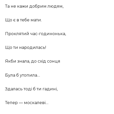
Та не кажи добрим людям,
Що є в тебе мати.
Проклятий час-годинонька,
Що ти народилась!
Якби знала, до схід сонця
Була б утопила…
Здалась тоді б ти гадині,
Тепер — москалеві…