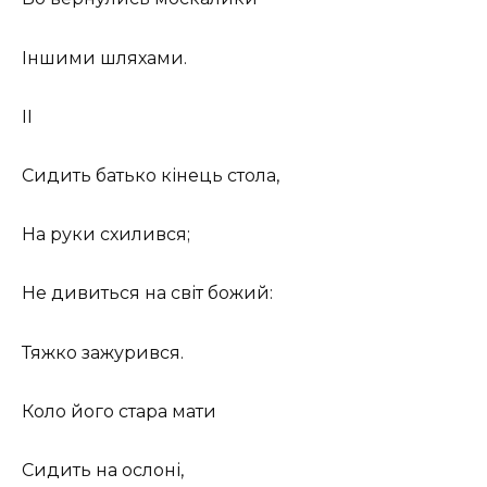
Іншими шляхами.
II
Сидить батько кінець стола,
На руки схилився;
Не дивиться на світ божий:
Тяжко зажурився.
Коло його стара мати
Сидить на ослоні,