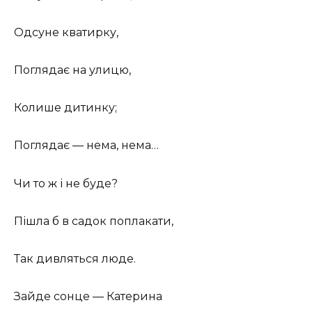
Одсуне кватирку,
Поглядає на улицю,
Колише дитинку;
Поглядає — нема, нема…
Чи то ж і не буде?
Пішла б в садок поплакати,
Так дивляться люде.
Зайде сонце — Катерина