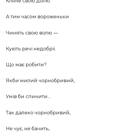
Кляне свою долю.
А тим часом вороженьки
Чинять свою волю —
Кують речі недобрії.
Що має робити?
Якби милий чорнобривий,
Умів би спинити…
Так далеко чорнобривий,
Не чує, не бачить,