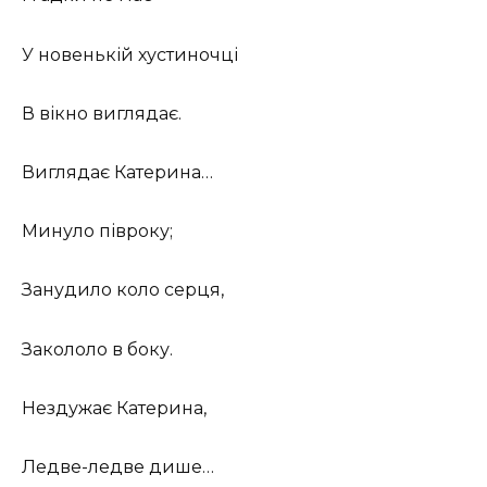
У новенькій хустиночці
В вікно виглядає.
Виглядає Катерина…
Минуло півроку;
Занудило коло серця,
Закололо в боку.
Нездужає Катерина,
Ледве-ледве дише…