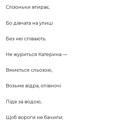
Слізоньки втирає,
Бо дівчата на улиці
Без неї співають.
Не журиться Катерина —
Вмиється сльозою,
Возьме відра, опівночі
Піде за водою,
Щоб вороги не бачили;