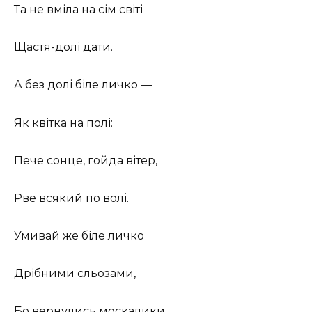
Та не вміла на сім світі
Щастя-долі дати.
А без долі біле личко —
Як квітка на полі:
Пече сонце, гойда вітер,
Рве всякий по волі.
Умивай же біле личко
Дрібними сльозами,
Бо вернулись москалики