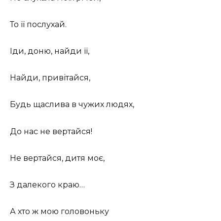
То її послухай.
Іди, доню, найди її,
Найди, привітайся,
Будь щаслива в чужих людях,
До нас не вертайся!
Не вертайся, дитя моє,
З далекого краю…
А хто ж мою головоньку