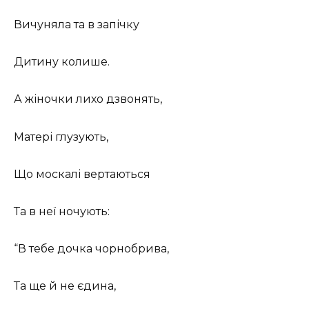
Вичуняла та в запічку
Дитину колише.
А жіночки лихо дзвонять,
Матері глузують,
Що москалі вертаються
Та в неї ночують:
“В тебе дочка чорнобрива,
Та ще й не єдина,