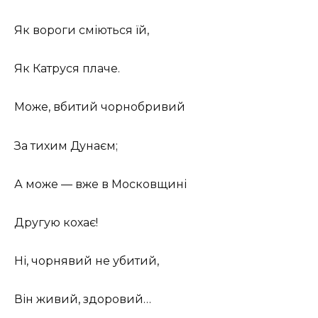
Як вороги сміються їй,
Як Катруся плаче.
Може, вбитий чорнобривий
За тихим Дунаєм;
А може — вже в Московщині
Другую кохає!
Ні, чорнявий не убитий,
Він живий, здоровий…