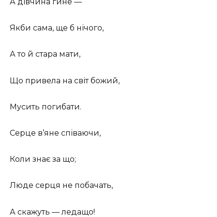
А дівчина гине —
Якби сама, ще б нічого,
А то й стара мати,
Що привела на світ божий,
Мусить погибати.
Серце в’яне співаючи,
Коли знає за що;
Люде серця не побачать,
А скажуть — ледащо!