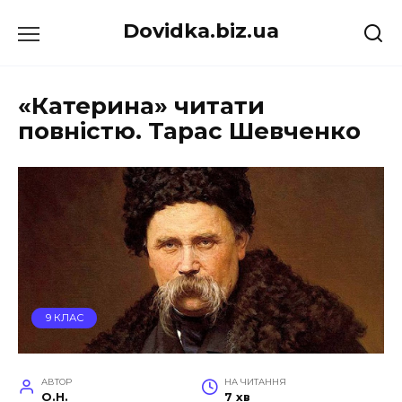
Перейти
Dovidka.biz.ua
до
вмісту
«Катерина» читати
повністю. Тарас Шевченко
9 КЛАС
АВТОР
НА ЧИТАННЯ
O.H.
7 хв