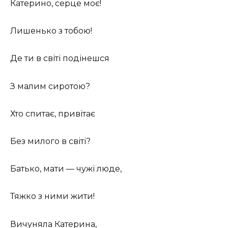
Катерино, серце моє!
Лишенько з тобою!
Де ти в світі подінешся
З малим сиротою?
Хто спитає, привітає
Без милого в світі?
Батько, мати — чужі люде,
Тяжко з ними жити!
Вичуняла Катерина,