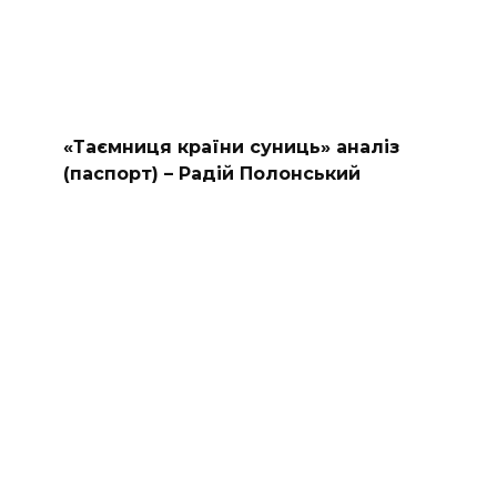
«Таємниця країни суниць» аналіз
(паспорт) – Радій Полонський