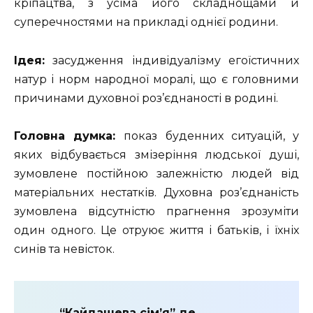
кріпацтва, з усіма його складнощами й
суперечностями на прикладі однієї родини.
Ідея:
засудження індивідуалізму егоїстичних
натур і норм народної моралі, що є головними
причинами духовної роз’єднаності в родині.
Головна думка
:
показ буденних ситуацій, у
яких відбувається змізеріння людської душі,
зумовлене постійною залежністю людей від
матеріальних нестатків. Духовна роз’єднаність
зумовлена відсутністю прагнення зрозуміти
один одного. Це отруює життя і батьків, і їхніх
синів та невісток.
“Кайдашева сім’я” де