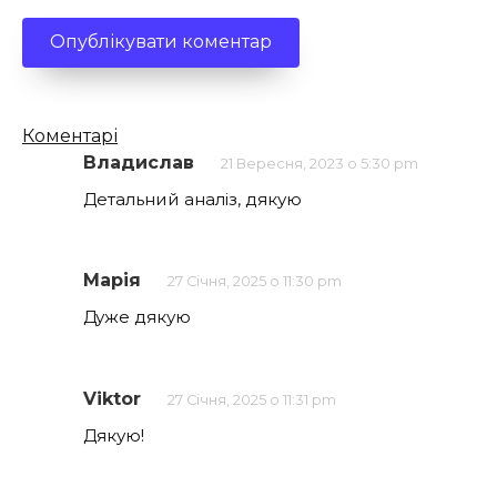
Кількість
Коментарі
коментарів
Владислав
21 Вересня, 2023 о 5:30 pm
Детальний аналіз, дякую
Марія
27 Січня, 2025 о 11:30 pm
Дуже дякую
Viktor
27 Січня, 2025 о 11:31 pm
Дякую!