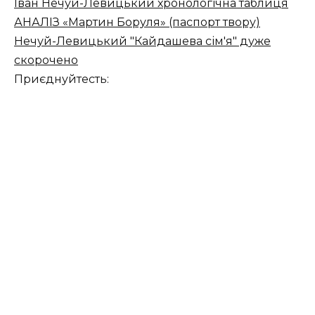
Іван Нечуй-Левицький хронологічна таблиця
АНАЛІЗ «Мартин Боруля» (паспорт твору)
Нечуй-Левицький "Кайдашева сім'я" дуже
скорочено
Приєднуйтесть: