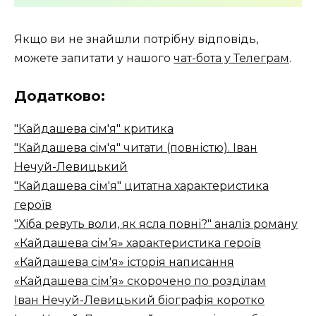
Якщо ви не знайшли потрібну відповідь,
можете запитати у нашого
чат-бота у Телеграм
.
Додатково:
"Кайдашева сiм'я" критика
"Кайдашева сiм'я" читати (повністю). Іван
Нечуй-Левицький
"Кайдашева сім'я" цитатна характеристика
героїв
"Хіба ревуть воли, як ясла повні?" аналіз роману
«Кайдашева сiм’я» характеристика героїв
«Кайдашева сім'я» історія написання
«Кайдашева сім’я» скорочено по розділам
Іван Нечуй-Левицький біографія коротко