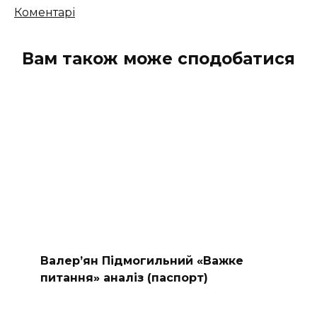
Кількість
Коментарі
коментарів
Вам також може сподобатися
Валер’ян Підмогильний «Важке
питання» аналіз (паспорт)