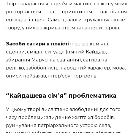
Твір складається з дев’яти частин, сюжет у яких
розгортається за принципом нагнітання
епізодів і сцен. Саме діалоги «рухають» сюжет
твору, у них розкриваються характери героїв.
Засоби сатири в повісті:
гостро комічні
сценки, смішні ситуації (п’яний Кайдаш,
збирання Марусі на сватання), сатира на
релігію, забобонність, народний характер, мова,
описи пейзажів, інтер’єру, портретів.
“Кайдашева сiм’я” проблематика
У цьому творі висвітлено злободенні для того
часу проблеми: злиденне життя хліборобів,
руйнування патріархального устрою села,