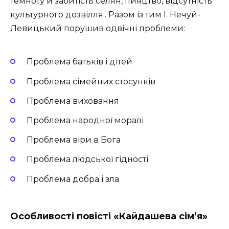
темноту й забитість селян, пияцтво, відсутність
культурного дозвілля.. Разом із тим І. Нечуй-
Левицький порушив одвічні проблеми:
Проблема батьків і дітей
Проблема сімейних стосунків
Проблема виховання
Проблема народної моралі
Проблема віри в Бога
Проблема людської гідності
Проблема добра і зла
Особливості повісті «Кайдашева сім’я»