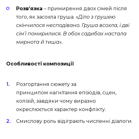
Розв’язка
– примирення двох сімей після
того, як засохла груша.
«Діло з грушею
скінчилося несподівано. Груша всохла, і дві
сім’ї помирилися. В обох садибах настала
мирнота й тиша».
Особливості
композиції
Розгортання сюжету за
принципом нагнітання епізодів, сцен,
колізій, завдяки чому виразно
окреслюється характер конфлікту.
Смислову роль відіграють численні діалоги.