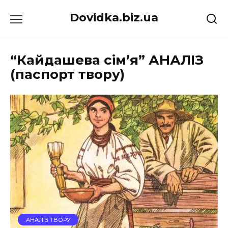
Перейти
Dovidka.biz.ua
до
вмісту
“Кайдашева сiм’я” АНАЛІЗ
(паспорт твору)
АНАЛІЗ ТВОРУ