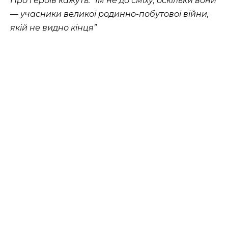
Про героїв кажуть: “Їм не до сміху, оскільки вони
— учасники великої родинно-побутової війни,
якій не видно кінця”