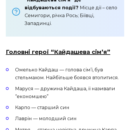
відбуваються події?
Місце дії –
село
Семигори, річка Рось; Біївці,
Западинці.
Головні герої “Кайдашева сiм’я”
Омелько Кайдаш — голова сім’ї, був
стельмахом. Найбільше боявся втопитися.
Маруся — дружина Кайдаша, її називали
“економшею”
Карпо — старший син
Лаврін — молодший син
Мотря — старша невістка, дружина Карпа