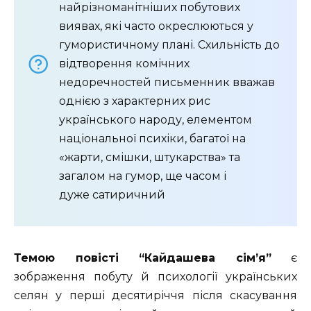
найрізноманітніших побутових
виявах, які часто окреслюються у
гумористичному плані. Схильність до
відтворення комічних
недоречностей письменник вважав
однією з характерних рис
українського народу, елементом
національної психіки, багатої на
«жарти, смішки, штукарства» та
загалом на гумор, ще часом і
дуже сатиричний
Темою повісті “Кайдашева сім’я”
є
зображення побуту й психології українських
селян у перші десятиріччя після скасування