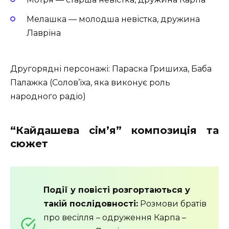
Мелашка — молодша невістка, дружина
Лавріна
Другорядні персонажі: Параска Гришиха, Баба
Палажка (Солов’їха, яка виконує роль
народного радіо)
“Кайдашева сiм’я” композиція та
сюжет
Події у повісті розгортаються у
такій послідовності:
Розмови братів
про весілля – одруження Карпа –