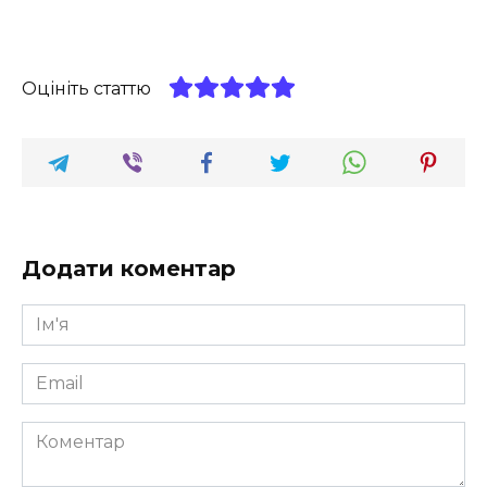
Оцініть статтю
Додати коментар
Ім'я
*
Email
*
Коментар