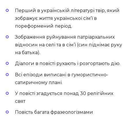
Перший в українській літературі твір, який
зображує життя української сім’ї в
пореформений період.
Зображення руйнування патріархальних
відносин на селі та в сім’ї (син піднімає руку
на батька).
Діалоги в повісті рухають і розгортають дію.
Всі епізоди виписані в гумористично-
сатиричному плані.
У повісті згадується понад 30 релігійних
свят
Повість багата фразеологізмами