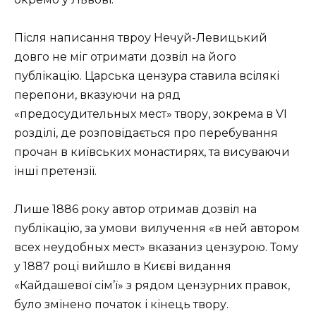
Після написання твроу Нечуй-Левицький
довго не міг отримати дозвіл на його
публікацію. Царська цензура ставила всілякі
перепони, вказуючи на ряд
«предосудительных мест» твору, зокрема в VI
розділі, де розповідається про перебування
прочан в київських монастирях, та висуваючи
інші претензії.
Лише 1886 року автор отримав дозвіл на
публікацію, за умови вилучення «в ней автором
всех неудобных мест» вказаниз цензурою. Тому
у 1887 році вийшло в Києві видання
«Кайдашевої сім’ї» з рядом цензурних правок,
було змінено початок і кінець твору.