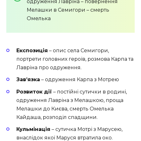
одруження Лавріна – повернення
Мелашки в Семигори – смерть
Омелька
Експозиція
– опис села Семигори,
портрети головних героїв, розмова Карпа та
Лавріна про одруження.
Зав’язка
– одруження Карпа з Мотрею
Розвиток дії
– постійні сутички в родині,
одруження Лавріна з Мелашкою, проща
Мелашки до Києва, смерть Омелька
Кайдаша, розподіл спадщини.
Кульмінація
– сутичка Мотрі з Марусею,
внаслідок якої Маруся втратила око.