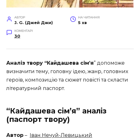
АВТОР
НА ЧИТАННЯ
J. G. (Джей Джи)
5 хв
КОМЕНТАРІ
30
Аналіз твору “Кайдашева сiм’я
” допоможе
визначити тему, головну ідею, жанр, головних
героїв, композицію та сюжет повісті та скласти
літературний паспорт.
“Кайдашева сiм’я” аналiз
(паспорт твору)
Автор
–
Іван Нечуй-Левицький