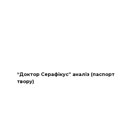
“Доктор Серафікус” аналіз (паспорт
твору)