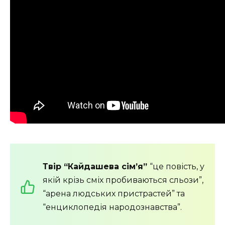
Твір “Кайдашева сім’я”
“це повість, у
якій крізь сміх пробиваються сльози”,
“арена людських пристрастей” та
“енциклопедія народознавства”.