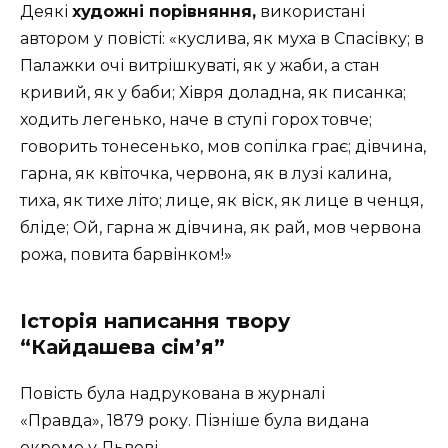
Деякі
художні порівняння,
використані
автором у повісті: «куслива, як муха в Спасівку; в
Палажки очі витрішкуваті, як у жаби, а стан
кривий, як у баби; Хівря доладна, як писанка;
ходить легенько, наче в ступі горох товче;
говорить тонесенько, мов сопілка грає; дівчина,
гарна, як квіточка, червона, як в лузі калина,
тиха, як тихе літо; лице, як віск, як лице в ченця,
бліде; Ой, гарна ж дівчина, як рай, мов червона
рожа, повита барвінком!»
Історія написання твору
“Кайдашева сім’я”
Повість була надрукована в журналі
«Правда», 1879 року. Пізніше була видана
окремо у Львові.