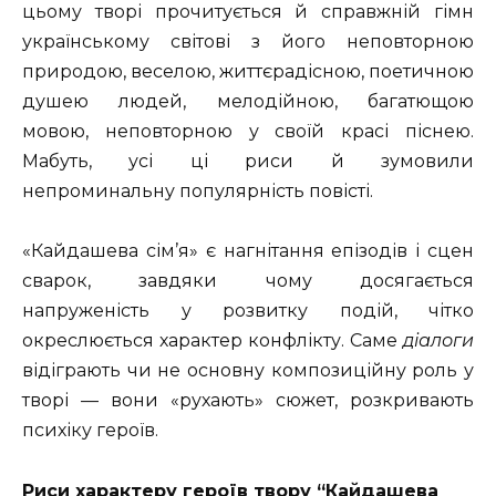
цьому творі прочитується й справжній гімн
українському світові з його неповторною
природою, веселою, життєрадісною, поетичною
душею людей, мелодійною, багатющою
мовою, неповторною у своїй красі піснею.
Мабуть, усі ці риси й зумовили
непроминальну популярність повісті.
«Кайдашева сім’я» є нагнітання епізодів і сцен
сварок, завдяки чому досягається
напруженість у розвитку подій, чітко
окреслюється характер конфлікту. Саме
діалоги
відіграють чи не основну композиційну роль у
творі — вони «рухають» сюжет, розкривають
психіку героїв.
Риси характеру героїв твору “Кайдашева