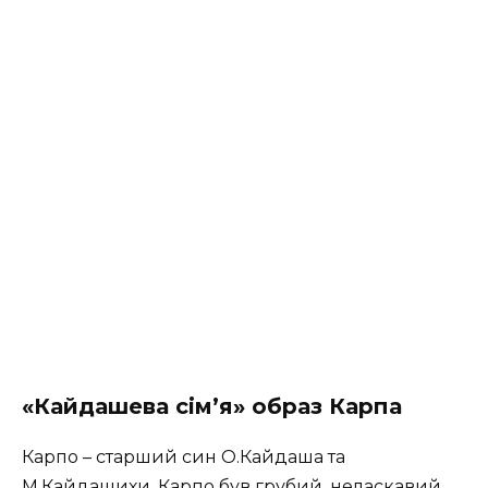
«Кайдашева сiм’я» образ Карпа
Карпо – старший син О.Кайдаша та
М.Кайдашихи. Карпо був грубий, неласкавий,