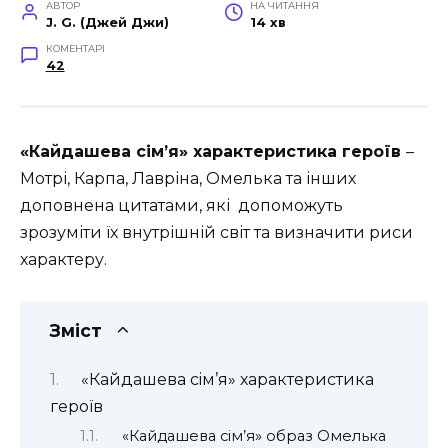
АВТОР
НА ЧИТАННЯ
J. G. (Джей Джи)
14 хв
КОМЕНТАРІ
42
«Кайдашева сiм’я» характеристика героїв
–
Мотрі, Карпа, Лавріна, Омелька та інших
доповнена цитатами, які допоможуть
зрозуміти їх внутрішній світ та визначити риси
характеру.
Зміст
«Кайдашева сiм’я» характеристика
героїв
«Кайдашева сiм’я» образ Омелька