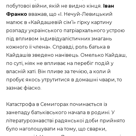
побутової війни, якій не видно кінця.
Іван
Франко
вважав, що «І. Нечуй-Левицький
малює в «Кайда­шевій сім’ї» гірку картину
розпаду українського патріархального уст­рою
під впливом індивідуалістичних змагань
кожного її члена». Справ­ді, роль батька в
Кайдашів зведено нанівець. Омелько Кайдаш,
по суті, ніяк не впливає на перебіг подій у
власній хаті. Він пливе за течією, а ко­ли й
пробує якось утрутитися в домашні чвари, то
зазнає фіаско.
Катастрофа в Семигорах починається із
занепаду батьківського нача­ла в родині. У
літературознавстві радянської доби прийнято
було наголо­шувати на тому, що сварки,