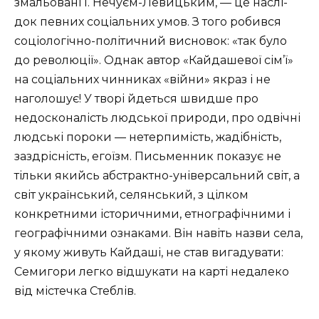
змальовані І. Нечуєм-Левицьким, — це наслі­
док певних соціальних умов. З того робився
соціологічно-політичний висновок: «так було
до революції». Однак автор «Кайдашевої сім’ї»
на со­ціальних чинниках «війни» якраз і не
наголошує! У творі йдеться швидше про
недосконалість людської природи, про одвічні
людські пороки — нетерпимість, жадібність,
заздрісність, егоїзм. Письменник показує не
тільки якийсь абстрактно-універсальний світ, а
світ український, селян­ський, з цілком
конкретними історичними, етнографічними і
географічни­ми ознаками. Він навіть назви села,
у якому живуть Кайдаші, не став вига­дувати:
Семигори легко відшукати на карті недалеко
від містечка Стеблів.