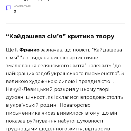
КОМЕНТАРІ
0
“Кайдашева сiм’я” критика твору
Ще
І. Франко
зазначав, що повість “Кайдашева
сім’я” “з огляду на високо артистичне
змалювання селянського життя” належить “до
найкращих оздоб українського письменства”. З
великою художньою силою і правдивістю І.
Нечуй-Левицький розкрив у цьому творі
духовні цінності, які склалися впродовж століть
в українській родині. Новаторство
письменника якраз виявилося втому, що він
показав руйнування набутої духовності
труднощами щоденного життя, відтворив