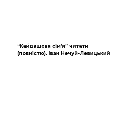
“Кайдашева сiм’я” читати
(повністю). Іван Нечуй-Левицький