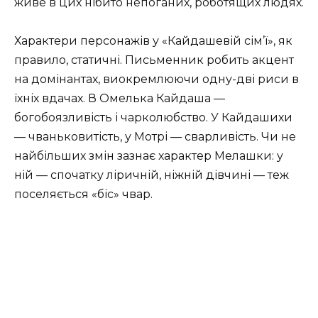
живе в цих нібито непоганих, роботящих людях.
Характери персонажів у «Кайдашевій сім’ї», як
правило, статичні. Письменник робить акцент
на домінантах, виокремлюючи одну-дві риси в
їхніх вдачах. В Омелька Кайдаша —
богобоязливість і чарколюбство. У Кайдашихи
— чваньковитість, у Мотрі — сварливість. Чи не
най­більших змін зазнає характер Мелашки: у
ній — спочатку ліричній, ніж­ній дівчині — теж
поселяється «біс» чвар.