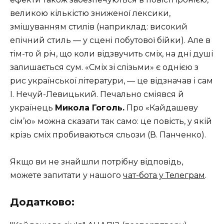
великою кількістю зниженої лексики,
змішуванням стилів (наприклад: високий
епічний стиль — у сцені побутової бійки). Але в
тім-то й річ, що коли відзвучить сміх, на дні душі
залишається сум. «Сміх зі слізьми» є однією з
рис української літератури, — це відзначав і сам
І. Нечуй-Левицький. Печально сміявся й
українець
Микола Гоголь.
Про «Кайдаше­ву
сім’ю» можна сказати так само: це повість, у якій
крізь сміх пробива­ються сльози (В. Панченко).
Якщо ви не знайшли потрібну відповідь,
можете запитати у нашого
чат-бота у Телеграм
.
Додатково: