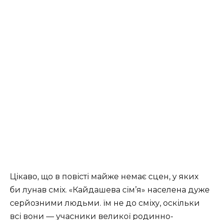
Цікаво, що в повісті майже немає сцен, у яких
би лунав сміх. «Кайдашева сім’я» населена дуже
серйозними людьми. їм не до сміху, оскіль­ки
всі вони — учасники великої родинно-