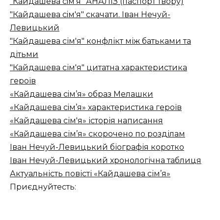
"Кайдашева сiм'я" АНАЛІЗ (паспорт твору)
"Кайдашева сiм'я" скачати. Іван Нечуй-
Левицький
"Кайдашева сім'я" конфлікт між батьками та
дітьми
"Кайдашева сім'я" цитатна характеристика
героїв
«Кайдашева сiм’я» образ Мелашки
«Кайдашева сiм’я» характеристика героїв
«Кайдашева сім'я» історія написання
«Кайдашева сім’я» скорочено по розділам
Іван Нечуй-Левицький біографія коротко
Іван Нечуй-Левицький хронологічна таблиця
Актуальність повісті «Кайдашева сім’я»
Приєднуйтесть: