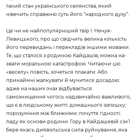
такий стан українського селянства, який
нівечить справжню суть його “народного духу”.
Це чи не найпопулярніший твір І. Нечуя-
Левицького, про що свідчить велика кількість
його перевидань і пере­кладів іншими мовами.
Те, що сталося з родиною Кайдашів, можна на­
звати моральною катастрофою. Читаючи цю
«веселу» повість, хочеться плакати. Або
принаймні жалкувати й мучитися досадою:
адже на наших очах відбувається
самознищення чогось надзвичайно важливого,
що є в людському житті: домашнього затишку;
порозуміння між ближніми; почуття гідності;
ладу як основи родини. Гору в Кайдашевій сім’ї
бере якась диявольська сила руйнування, яка