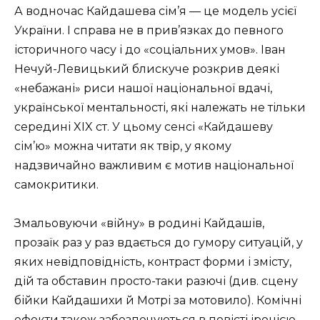
А водночас Кайдашева сім’я — це модель усієї
України. І справа не в прив’язках до певного
історичного часу і до «соціальних умов». Іван
Не­чуй-Левицький блискуче розкрив деякі
«небажані» риси нашої національної вдачі,
української ментальності, які належать не тільки
середині XIX ст. У цьому сенсі «Кайдашеву
сім’ю» можна читати як твір, у якому
надзвичайно важливим є мотив національної
самокритики.
Змальовуючи «війну» в родині Кайдашів,
прозаїк раз у раз вдається до гумору ситуацій, у
яких невідповідність, контраст форми і змісту,
дій та обставин просто-таки разючі (див. сцену
бійки Кайдашихи й Мотрі за мотовило). Комічні
ефекти також забезпечуються в повісті іронією,