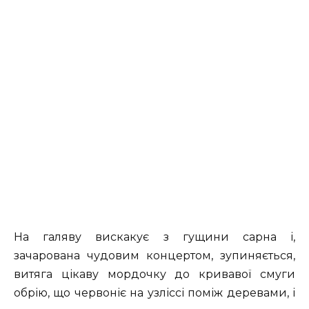
На галяву вискакує з гущини сарна і,
зачарована чудовим концертом, зупиняється,
витяга цікаву мордочку до кривавої смуги
обрію, що червоніє на узліссі поміж деревами, і