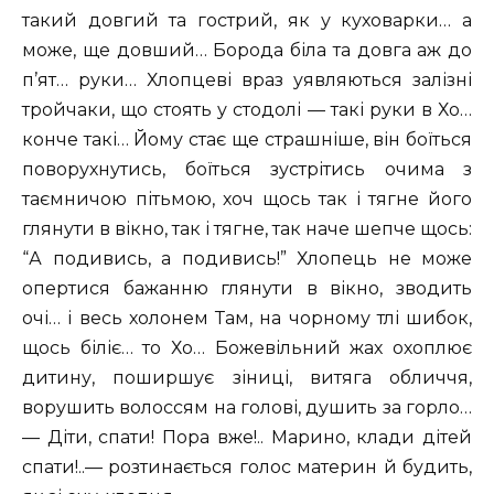
такий довгий та гострий, як у куховарки… а
може, ще довший… Борода біла та довга аж до
п’ят… руки… Хлопцеві враз уявляються залізні
тройчаки, що стоять у стодолі — такі руки в Хо…
конче такі… Йому стає ще страшніше, він боїться
поворухнутись, боїться зустрітись очима з
таємничою пітьмою, хоч щось так і тягне його
глянути в вікно, так і тягне, так наче шепче щось:
“А подивись, а подивись!” Хлопець не може
опертися бажанню глянути в вікно, зводить
очі… і весь холонем Там, на чорному тлі шибок,
щось біліє… то Хо… Божевільний жах охоплює
дитину, поширшує зіниці, витяга обличчя,
ворушить волоссям на голові, душить за горло…
— Діти, спати! Пора вже!.. Марино, клади дітей
спати!..— розтинається голос материн й будить,