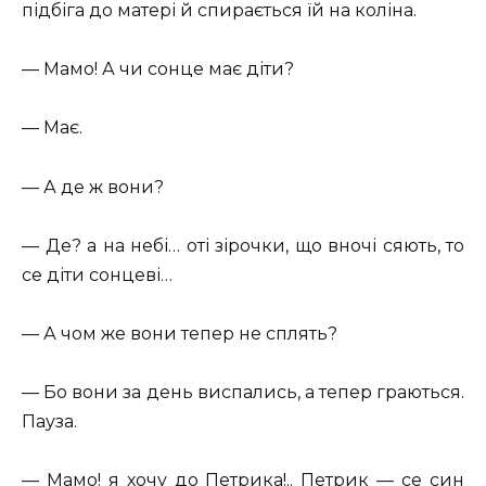
підбіга до матері й спирається їй на коліна.
— Мамо! А чи сонце має діти?
— Має.
— А де ж вони?
— Де? а на небі… оті зірочки, що вночі сяють, то
се діти сонцеві…
— А чом же вони тепер не сплять?
— Бо вони за день виспались, а тепер граються.
Пауза.
— Мамо! я хочу до Петрика!.. Петрик — се син