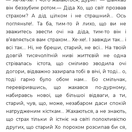
він беззубим ротом.— Діда Хо, що світ прозвав
страхом? А дід цілком і не страшний… Ось
погляньте!.. Та ба, тим-то й лихо, що ви не
зважитесь звести очі на діда, тим-то він і
в’являється вам страхом… Хе-хе!.. І завжди так… і
всі так… Ні, не бреши, старий, не всі… На твоїй
довгій тисячолітній ниві життєвій не одна
стрівалась істота, що сміливо зводила очі
догори, відважно зазирала тобі в вічі, й тоді… о,
тоді гарно було обом нам… Бо смільчак,
перевірившись, що жахався по-дурному,
набиравсь нової, ще більшої відваги, а ти,
старий, чув, що, може, незабаром даси спокій
натрудженим кісткам… Жахаються, а не знають,
що страх тільки й істніє на світі полохливістю
других, що старий Хо порохом розсипав би ся,