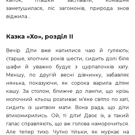
квіток, пташки заспівали, комашня
заметушилася, ліс загомонів, природа знов
віджила…
Казка «Хо», розділ II
Вечір. Діти вже напилися чаю й гуляють;
старше, хлопчик років шести, сидить долі біля
шафи й уважно будує з цурпалочків хату.
Меншу, по другій весні дівчинку, забавляє
нянька, показуючи, як сорока варила дітям
кашу. За столом, ближче до лампи, що крізь
молочний кльош розливає м’яке світло по хаті,
сидить із шитвом мати. Вона рада, що діти
втихомирились. Ой, ті діти! Двоє їх, а такий
галас справляють, що аж голова наморочиться.
Але тепер тихо. Чутно тільки, як муркає на