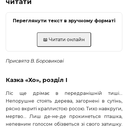
читати
Переглянути текст в зручному форматі
📖 Читати онлайн
Присвята В. Боровикові
Казка «Хо», розділ I
Ліс ще дрімає в передранішній тиші…
Непорушне стоять дерева, загорнені в сутінь,
рясно вкриті краплистою росою. Тихо навкруги,
мертво… Лиш де-не-де прокинеться пташка,
непевним голосом обізветься зі свого затишку.