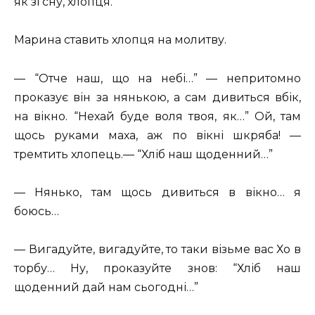
як зі сну, хлопця.
Марина ставить хлопця на молитву.
— “Отче наш, що на небі…” — непритомно
проказує він за нянькою, а сам дивиться вбік,
на вікно. “Нехай буде воля твоя, як…” Ой, там
щось руками маха, аж по вікні шкряба! —
тремтить хлопець.— “Хліб наш щоденний…”
— Нянько, там щось дивиться в вікно… я
боюсь…
— Вигадуйте, вигадуйте, то таки візьме вас Хо в
торбу… Ну, проказуйте знов: “Хліб наш
щоденний дай нам сьогодні…”