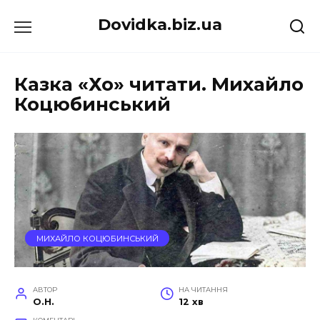
Перейти
Dovidka.biz.ua
до
вмісту
Казка «Хо» читати. Михайло
Коцюбинський
МИХАЙЛО КОЦЮБИНСЬКИЙ
АВТОР
НА ЧИТАННЯ
O.H.
12 хв