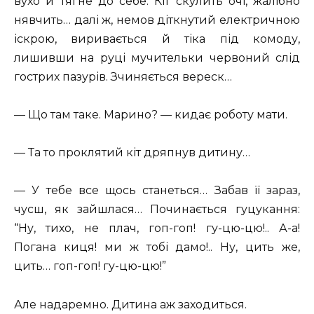
вухо й тягне до себе. Кіт скулить очі, жалібно
нявчить… далі ж, немов діткнутий електричною
іскрою, виривається й тіка під комоду,
лишивши на руці мучительки червоний слід
гострих пазурів. Зчиняється вереск…
— Що там таке. Марино? — кидає роботу мати.
— Та то проклятий кіт дряпнув дитину…
— У тебе все щось станеться… Забав її зараз,
чусш, як зайшлася… Починається гуцукання:
“Ну, тихо, не плач, гоп-гоп! гу-цю-цю!.. А-а!
Погана киця! ми ж тобі дамо!.. Ну, цить же,
цить… гоп-гоп! гу-цю-цю!”
Але надаремно. Дитина аж заходиться.