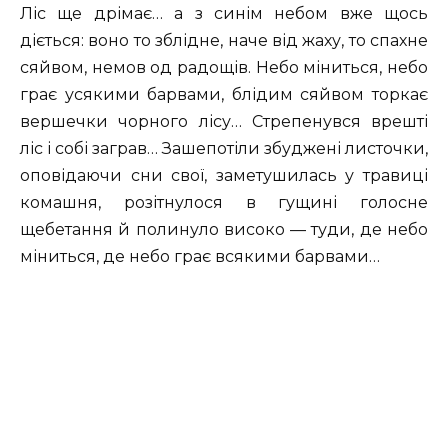
Ліс ще дрімає… а з синім небом вже щось
діється: воно то зблідне, наче від жаху, то спахне
сяйвом, немов од радощів. Небо міниться, небо
грає усякими барвами, блідим сяйвом торкає
вершечки чорного лісу… Стрепенувся врешті
ліс і собі заграв… Зашепотіли збуджені листочки,
оповідаючи сни свої, заметушилась у травиці
комашня, розітнулося в гущині голосне
щебетання й полинуло високо — туди, де небо
міниться, де небо грає всякими барвами…