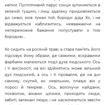
квітки. Пустотливий парус сонця зупиняється в
зеленій гущині, і лиш здалеку придивляється
до сивої, мов туман той, бороди діда Хо, і не
відважується наблизитись, невважаючи на
непереможне бажання попустувати з тою
бородою…
Хо сидить на росяній траві, а стара пам’ять його
підсовує йому образи, де свіжими, яскравими
фарбами малюються події духа людського. Ось
і ті високості, на які здійнятись може вільний
дух людський, а ось і ті провалля, де на дні
самому, скутий, як невільник, плазує він у
поросі й темряві… Ось, волочучи кайдани,
покволом, віками цілими, проходять люди,
забиті, залякані люди, і не насмілюються звести