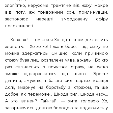
хлоп’ятко, нерухоме, тремтяче від жаху, мокре
від поту, аж тривожний сон, прилинувши,
заспокоює нарешті змордовану офіру
полохливості…
— Хе-хе-хе! — сміється Хо під вікном, де лежить
хлопець.— Хе-хе-хе! І жаль бере, і від сміху не
можна здержатись! Смішно, коли причиною
страху бува лиш розпалена уява, а жаль… Бо хто
раз спізнається з почуттям страху, не хутко
зможе відкараскатися від нього… Зросте
дитина, змужніє, і багато сил, вартих кращої
долі, змарнує на боротьбу зі страхом, та ще
добре, як переможе!.. Шкода сил, шкода часу…
А хто винен? Гай-гай! — хита головою Хо,
загортаючись довгою бородою та подаючись у