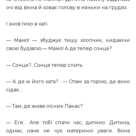
очі від вікна й ховає голову в няньки на грудях.
І знов тихо в хаті.
— Мамо! — збуджує тишу хлопчик, кидаючи
свою будівлю.— Мамо! А де тепер сонце?
— Сонце?.. Сонце тепер спить.
— А де ж його хата? . — Отам за горою, де воно
сідає…
— Там, де живе лісник Панас?
— Еге… Але тобі спати час, дитино. Дитина,
однак, наче не чує материної уваги. Вона