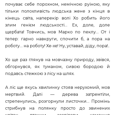
почуває себе порохном, немічною руїною, яку
тільки полохливість людська жене з кінця в
кінець свiта, наперекір волі Хо робить його
злим генієм людськості… Ех, доле, доле
щербата! Товчись, мов Марко по пеклу… От і
тепер: гарно навкруги, спочити б, а пора на
роботу… на роботу! Хе-хе! Ну, уставай, діду, пора!..
Хо ще раз глянув на мовчазну природу, звівся,
обгорнувся, як туманом, сивою бородою й
подавсь стежкою з лісу на шлях.
А ліс ще якусь хвилинку стояв нерухомий, мов
мертвий. Далі — дерева затремтіли,
стрепенулись, розгорнули листочки… Промінь
стрибнув на полянку просто до звинених