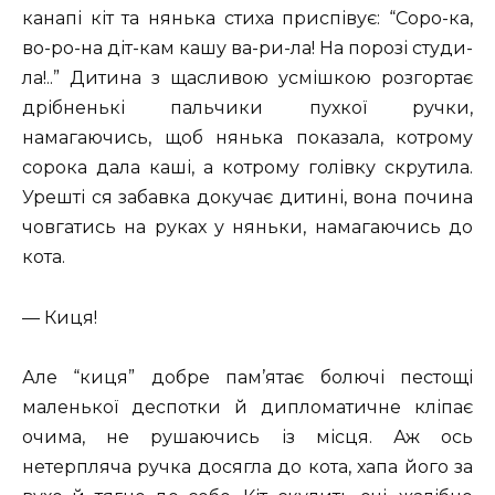
канапі кіт та нянька стиха приспівує: “Соро-ка,
во-ро-на діт-кам кашу ва-ри-ла! На порозі студи-
ла!..” Дитина з щасливою усмішкою розгортає
дрібненькі пальчики пухкої ручки,
намагаючись, щоб нянька показала, котрому
сорока дала каші, а котрому голівку скрутила.
Урешті ся забавка докучає дитині, вона почина
човгатись на руках у няньки, намагаючись до
кота.
— Киця!
Але “киця” добре пам’ятає болючі пестощі
маленької деспотки й дипломатичне кліпає
очима, не рушаючись із місця. Аж ось
нетерпляча ручка досягла до кота, хапа його за