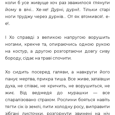
коли б усе живуще хоч раз зважилося глянути
йому в вічі… Хе-хе! Дурні, дурні!.. Тільки старі
ноги труджу через дурнів… От як втомився!.. е-
е!..
І Хо справді з великою напругою ворушить
ногами, крекче та, опираючись одною рукою
на костур, а другою розгортаючи довгу сиву
бороду, сідає на траві спочити.
Хо сидить посеред галяви, а навкруги його
панує мертва, прикра тиша. Все живе, затаївши
духа, не співає, не кричить, не ворушиться, не
жиє. Від ведмедя до мурашки — все
спаралізовано страхом. Рослини бояться навіть
тягти сік із землі, пити холодну росу, виправити
зібгані листочки, розгорнути звинені на ніч