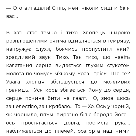
— Ото вигадали! Спіть, мені ніколи сидіти біля
вас…
В хаті стає темно і тихо. Хлопець широко
розплющеними очима вдивляється в темряву,
напружує слухи, боячись пропустити який
зрадливий звук. Тихо. Так тихо, що навіть
калатання серця видається глухим стукотом
молота по чомусь м’якому. Ураз… трісь!.. Що се?
Увага хлопця збільшується до можливих
границь… Уся кров збігається йому до серця,
серце почина бити на гвалт… О, знов щось
зашелестіло, зашкрябало… То — Хо. Ось у чорній,
як чорнило, пітьмі виразно біліє борода його…
ось простягається довга, костиста рука…
наближається до плечей, розгорта над ними