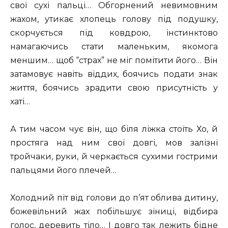
свої сухі пальці… Обгорнений невимовним
жахом, утикає хлопець голову під подушку,
скорчується під ковдрою, інстинктово
намагаючись стати маленьким, якомога
меншим… щоб “страх” не міг помітити його… Він
затамовує навіть віддих, боячись подати знак
життя, боячись зрадити свою присутність у
хаті…
А тим часом чує він, що біля ліжка стоїть Хо, й
простяга над ним свої довгі, мов залізні
тройчаки, руки, й черкається сухими гострими
пальцями його плечей…
Холодний піт від голови до п’ят облива дитину,
божевільний жах побільшує зіниці, відбира
голос, деревить тіло… І довго так лежить бідне