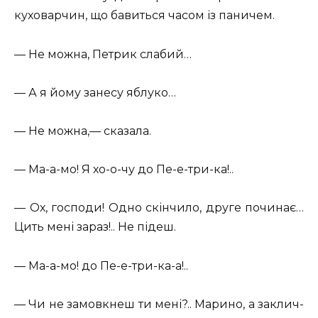
куховарчин, що бавиться часом із паничем.
— Не можна, Петрик слабий…
— А я йому занесу яблуко…
— Не можна,— сказала.
— Ма-а-мо! Я хо-о-чу до Пе-е-три-ка!..
— Ох, господи! Одно скінчило, друге починає…
Цить мені зараз!.. Не підеш.
— Ма-а-мо! до Пе-е-три-ка-а!..
— Чи не замовкнеш ти мені?.. Марино, а заклич-