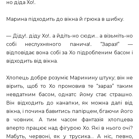
но діда Хо!..
Марина підходить до вікна й грюка в шибку.
— Діду!.. діду Хо!.. а йдіть-но сюди… а візьміть-но
собі неслухняного панича!.. “Зараз!” —
відповідає вона собі за Хо підробленим басом і
відходить від вікна.
Хлопець добре розуміє Маринину штуку; він не
вірить, щоб то Хо промовив те “зараз” таким
невдатним басом, однатс йому стає страшно.
Він відходить до канапки, як можна далі від
вікна, і почина бавитись папірцем, бгаючи його
в човник. А тим часом фантазія хлопцева
вперто працює над фігурою Хо. Які в нього очі?
Мабуть, червоні, як у трусика… А ніс, певно,