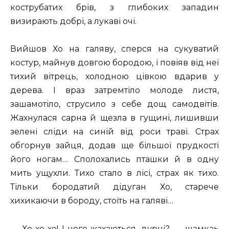
кострубатих брів, з глибоких западин
визирають добрі, а лукаві очі.
Вийшов Хо на галяву, сперся на сукуватий
костур, майнув довгою бородою, і повіяв від неї
тихий вітрець, холодною цівкою вдарив у
дерева. І враз затремтіло молоде листя,
зашамотіло, струсило з себе дощ самодвітів.
Жахнулася сарна й щезла в гущині, лишивши
зелені сліди на синій від роси траві. Страх
обгорнув зайця, додав ще більшої прудкості
його ногам… Сполохались пташки й в одну
мить ущухли. Тихо стало в лісі, страх як тихо.
Тільки бородатий дідуган Хо, старече
хихикаючи в бороду, стоїть на галяві…
— Хе-хе-хе! І чого жахаються, дурні? — шамкаь