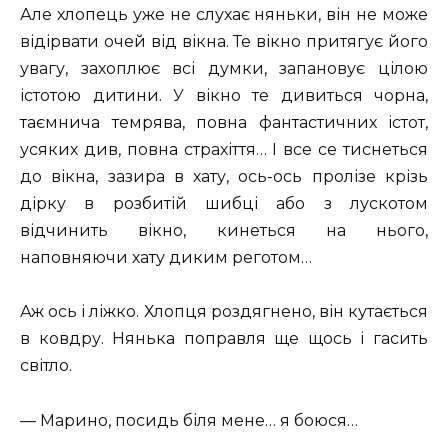
Але хлопець уже не слухає няньки, він не може
відірвати очей від вікна. Те вікно притягує його
увагу, захоплює всі думки, запановує цілою
істотою дитини. У вікно те дивиться чорна,
таємнича темрява, повна фантастичних істот,
усяких див, повна страхіття… І все се тиснеться
до вікна, зазира в хату, ось-ось пролізе крізь
дірку в розбитій шибці або з лускотом
відчинить вікно, кинеться на нього,
наповняючи хату диким реготом…
Аж ось і ліжко. Хлопця роздягнено, він кутається
в ковдру. Нянька поправля ще щось і гасить
світло.
— Марино, посидь біля мене… я боюся…