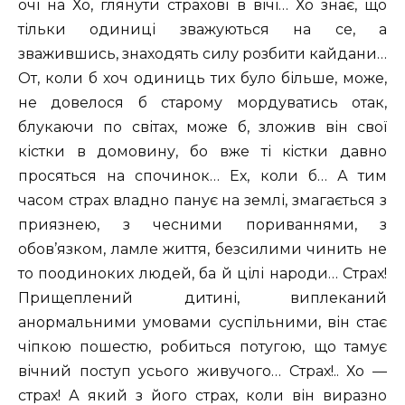
очі на Хо, глянути страхові в вічі… Хо знає, що
тільки одиниці зважуються на се, а
зважившись, знаходять силу розбити кайдани…
От, коли б хоч одиниць тих було більше, може,
не довелося б старому мордуватись отак,
блукаючи по світах, може б, зложив він свої
кістки в домовину, бо вже ті кiстки давно
просяться на спочинок… Ех, коли б… А тим
часом страх владно панує на землі, змагається з
приязнею, з чесними пориваннями, з
обов’язком, ламле життя, безсилими чинить не
то поодиноких людей, ба й цілі народи… Страх!
Прищеплений дитині, виплеканий
анормальними умовами суспільними, він стає
чіпкою пошестю, робиться потугою, що тамує
вічний поступ усього живучого… Страх!.. Хо —
страх! А який з його страх, коли він виразно