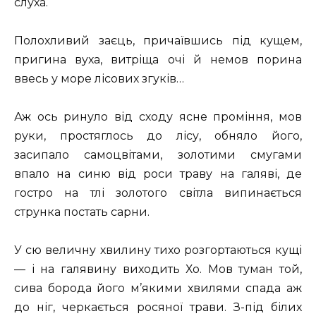
слуха.
Полохливий заєць, причаївшись під кущем,
пригина вуха, витріща очі й немов порина
ввесь у море лісових згуків…
Аж ось ринуло від сходу ясне проміння, мов
руки, простяглось до лісу, обняло його,
засипало самоцвітами, золотими смугами
впало на синю від роси траву на галяві, де
гостро на тлі золотого світла випинається
струнка постать сарни.
У сю величну хвилину тихо розгортаються кущі
— і на галявину виходить Хо. Мов туман той,
сива борода його м’якими хвилями спада аж
до ніг, черкається росяної трави. З-під білих