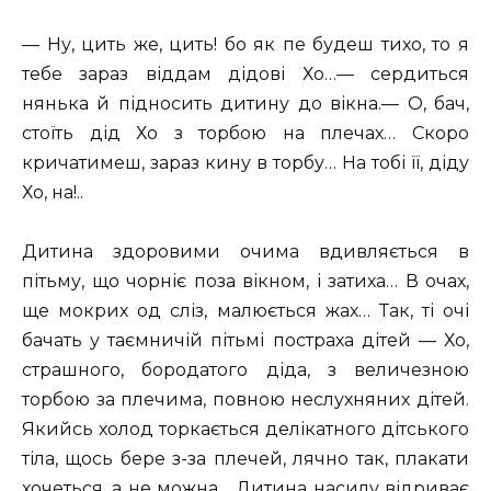
— Ну, цить же, цить! бо як пе будеш тихо, то я
тебе зараз віддам дідові Хо…— сердиться
нянька й підносить дитину до вікна.— О, бач,
стоїть дід Хо з торбою на плечах… Скоро
кричатимеш, зараз кину в торбу… На тобі її, діду
Хо, на!..
Дитина здоровими очима вдивляється в
пітьму, що чорніє поза вікном, і затиха… В очах,
ще мокрих од сліз, малюється жах… Так, ті очі
бачать у таємничій пітьмі постраха дітей — Хо,
страшного, бородатого діда, з величезною
торбою за плечима, повною неслухняних дітей.
Якийсь холод торкається делікатного дітського
тіла, щось бере з-за плечей, лячно так, плакати
хочеться, а не можна… Дитина насилу відриває