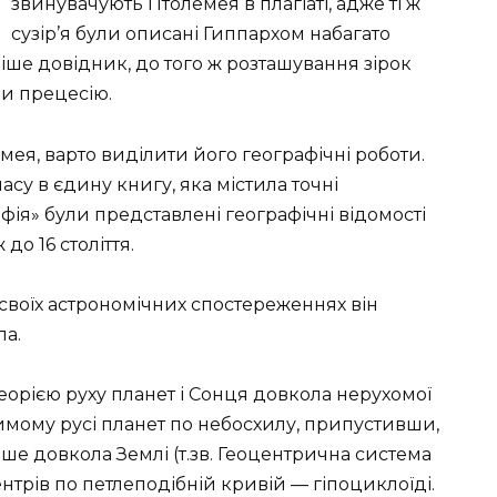
звинувачують Птолемея в плагіаті, адже ті ж
сузір’я були описані Гиппархом набагато
іше довідник, до того ж розташування зірок
и прецесію.
ея, варто виділити його географічні роботи.
часу в єдину книгу, яка містила точні
фія» були представлені географічні відомості
до 16 століття.
своїх астрономічних спостереженнях він
ла.
орією руху планет і Сонця довкола нерухомої
имому русі планет по небосхилу, припустивши,
ше довкола Землі (т.зв. Геоцентрична система
ентрів по петлеподібній кривій — гіпоциклоїді.