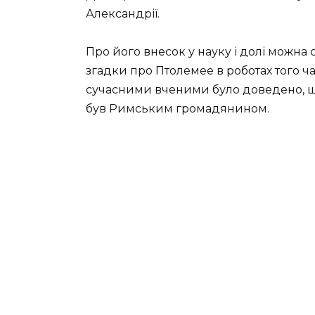
Александрії.
Про його внесок у науку і долі можна
згадки про Птолемее в роботах того ча
сучасними вченими було доведено, що 
був Римським громадянином.