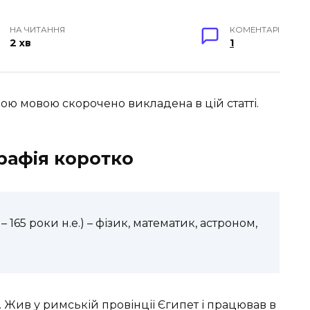
НА ЧИТАННЯ
КОМЕНТАРІ
2 хв
1
ою мовою скорочено викладена в цій статті.
рафія коротко
 165 роки н.е.) – фізик, математик, астроном,
. Жив у римській провінції Єгипет і працював в