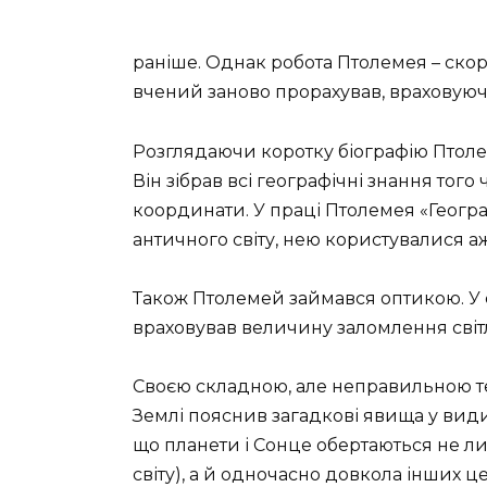
раніше. Однак робота Птолемея – скор
вчений заново прорахував, враховуюч
Розглядаючи коротку біографію Птолем
Він зібрав всі географічні знання того 
координати. У праці Птолемея «Геогра
античного світу, нею користувалися аж 
Також Птолемей займався оптикою. У 
враховував величину заломлення світ
Своєю складною, але неправильною те
Землі пояснив загадкові явища у вид
що планети і Сонце обертаються не ли
світу), а й одночасно довкола інших ц