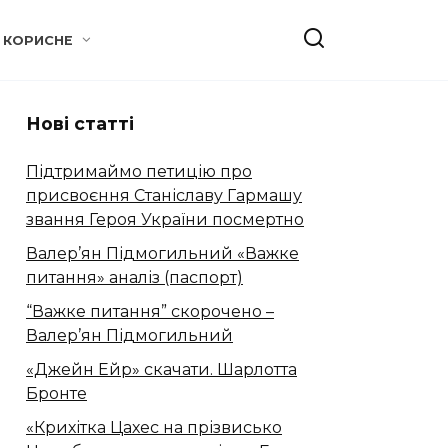
КОРИСНЕ
Нові статті
Підтримаймо петицію про
присвоєння Станіславу Гармашу
звання Героя України посмертно
Валер’ян Підмогильний «Важке
питання» аналіз (паспорт)
“Важке питання” скорочено –
Валер’ян Підмогильний
«Джейн Ейр» скачати. Шарлотта
Бронте
«Крихітка Цахес на прізвисько