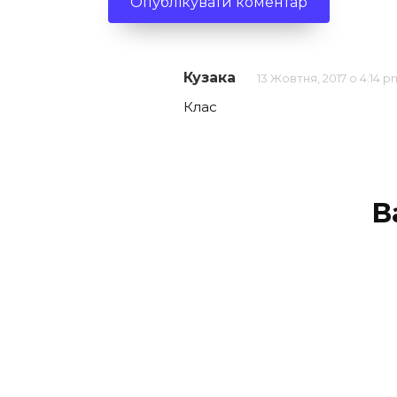
Кузака
13 Жовтня, 2017 о 4:14 p
Клас
В