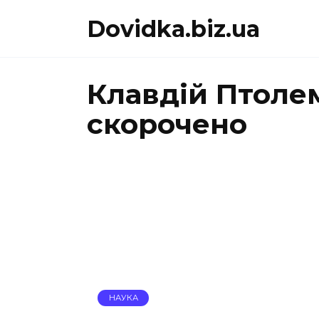
Перейти
Dovidka.biz.ua
до
вмісту
Клавдій Птоле
скорочено
НАУКА