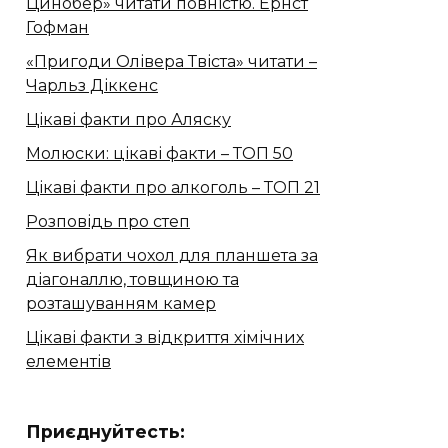
Цинобер» читати повністю. Ернст
Гофман
«Пригоди Олівера Твіста» читати –
Чарльз Діккенс
Цікаві факти про Аляску
Молюски: цікаві факти – ТОП 50
Цікаві факти про алкоголь – ТОП 21
Розповідь про степ
Як вибрати чохол для планшета за
діагоналлю, товщиною та
розташуванням камер
Цікаві факти з відкриття хімічних
елементів
Приєднуйтесть: