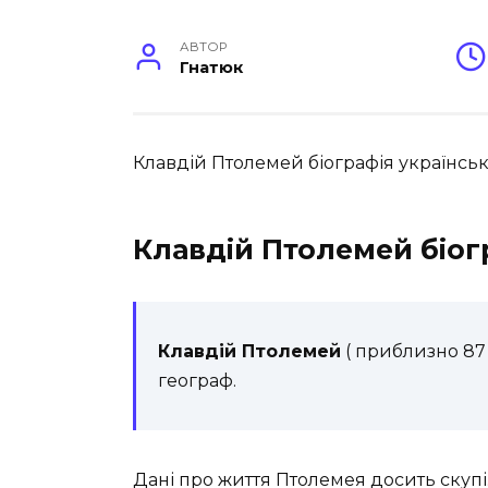
АВТОР
Гнатюк
Клавдій Птолемей біографія українськ
Клавдій Птолемей біог
Клавдій Птолемей
( приблизно 87 –
географ.
Дані про життя Птолемея досить скупі