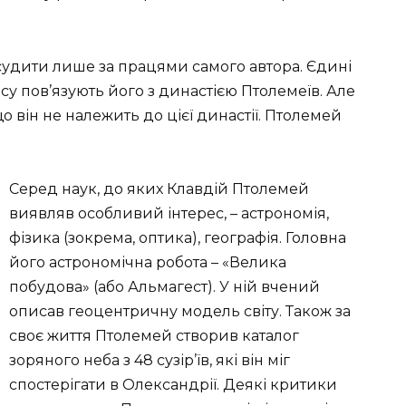
 судити лише за працями самого автора. Єдині
су пов’язують його з династією Птолемеїв. Але
він не належить до цієї династії. Птолемей
Серед наук, до яких Клавдій Птолемей
виявляв особливий інтерес, – астрономія,
фізика (зокрема, оптика), географія. Головна
його астрономічна робота – «Велика
побудова» (або Альмагест). У ній вчений
описав геоцентричну модель світу. Також за
своє життя Птолемей створив каталог
зоряного неба з 48 сузір’їв, які він міг
спостерігати в Олександрії. Деякі критики