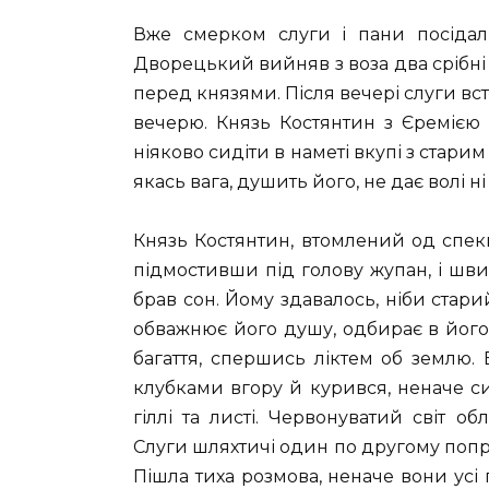
Вже смерком слуги і пани посідал
Дворецький вийняв з воза два срібні 
перед князями. Після вечері слуги вс
вечерю. Князь Костянтин з Єремією
ніяково сидіти в наметі вкупі з стари
якась вага, душить його, не дає волі н
Князь Костянтин, втомлений од спеки
підмостивши під голову жупан, і шв
брав сон. Йому здавалось, ніби стар
обважнює його душу, одбирає в його 
багаття, спершись ліктем об землю.
клубками вгору й курився, неначе 
гіллі та листі. Червонуватий світ 
Слуги шляхтичі один по другому попри
Пішла тиха розмова, неначе вони ус