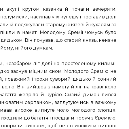
и вкупі кругом казанка й почали вечеряти.
полумиски, насипав у їх кулешу і поставив долі
тали й подякували старому князеві й кухарям за
 пішли в намет. Молодому Єремії чомусь було
м дядьком. Він почував, що старий князь, неначе
і йому, ні його думкам.
, незабаром ліг долі на простеленому килимі,
идко заснув міцним сном. Молодого Єремію не
ий, поважний і трохи суворий дядько й сонний
волю. Він вийшов з намету й ліг на траві коло
 Багаття жевріло й куріло. Сизий димок вився
синюватим серпанком, заплутуючись в важкому
обливав високе випнуте чоло молодого хлопця.
ходили до багаття і посідали поруч з Єремією.
і говорили нишком, щоб не стривожити пишної