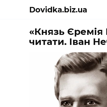
Перейти
Dovidka.biz.ua
до
вмісту
«Князь Єремія
читати. Іван 