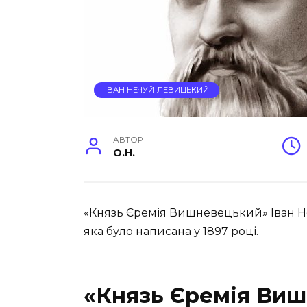
ІВАН НЕЧУЙ-ЛЕВИЦЬКИЙ
АВТОР
O.H.
«Князь Єремія Вишневецький» Іван Не
яка було написана у 1897 році
.
«Князь Єремія Виш