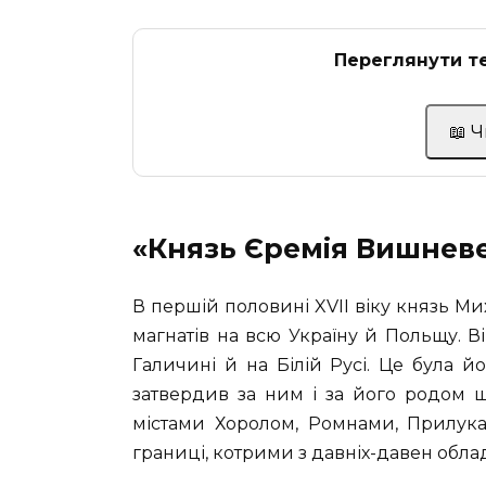
Переглянути те
📖 
«Князь Єремія Вишневе
В першій половині XVII віку князь 
магнатів на всю Україну й Польщу. Ві
Галичині й на Білій Русі. Це була 
затвердив за ним і за його родом щ
містами Хоролом, Ромнами, Прилукам
границі, котрими з давніх-давен обла