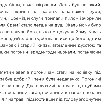
їзду бігли, наче заіграшки. День був погожий.
рява вкрила на палець навантажені хури,
ин, і Єремія, й слуги припали пилом і зчорніли
ля Єремії стало легше на душі. Жаль йому було
хто не навчав його, ніхто не докучав йому. Князь
е молодий хлопець, обізвавшись до його одним
. Замовк і старий князь, втомлений духотою та
Тільки погоничі вряди-годи ньокали, поганяючи
тянтин звелів погоничам стати на ночівку під
м був добрий, і течія була недалечко. Погоничі
или на пашу. Два шляхтичі напнули під дубами
я, поставили таган, почепили казанок і почали
ліг на траві, підмостивши під голову згорнутий