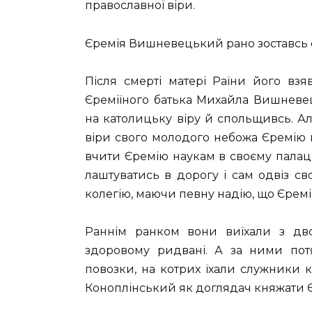
православної віри.
Єремія Вишневецький рано зоставсь 
Після смерті матері Раїни його взя
Єреміїного батька Михайла Вишневе
на католицьку віру й спольщивсь. Ал
віри свого молодого небожа Єремію й 
вчити Єремію наукам в своєму палаці.
лаштуватись в дорогу і сам одвіз св
колегію, маючи певну надію, що Єремія
Раннім ранком вони виїхали з дво
здоровому ридвані. А за ними потя
повозки, на котрих їхали служники к
Коноплінський як доглядач княжати Є