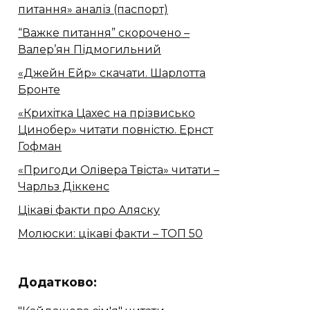
питання» аналіз (паспорт)
“Важке питання” скорочено –
Валер’ян Підмогильний
«Джейн Ейр» скачати. Шарлотта
Бронте
«Крихітка Цахес на прізвисько
Цинобер» читати повністю. Ернст
Гофман
«Пригоди Олівера Твіста» читати –
Чарльз Діккенс
Цікаві факти про Аляску
Молюски: цікаві факти – ТОП 50
Додатково: