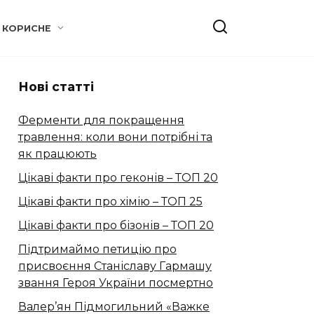
КОРИСНЕ
Нові статті
Ферменти для покращення
травлення: коли вони потрібні та
як працюють
Цікаві факти про геконів – ТОП 20
Цікаві факти про хімію – ТОП 25
Цікаві факти про бізонів – ТОП 20
Підтримаймо петицію про
присвоєння Станіславу Гармашу
звання Героя України посмертно
Валер’ян Підмогильний «Важке