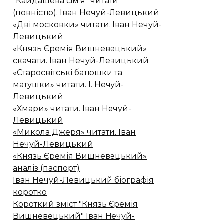
"Кайдашева сiм'я" читати
(повністю). Іван Нечуй-Левицький
«Дві московки» читати. Іван Нечуй-
Левицький
«Князь Єремія Вишневецький»
скачати. Іван Нечуй-Левицький
«Старосвітські батюшки та
матушки» читати. І. Нечуй-
Левицький
«Хмари» читати. Іван Нечуй-
Левицький
«Микола Джеря» читати. Іван
Нечуй-Левицький
«Князь Єремія Вишневецький»
аналіз (паспорт)
Іван Нечуй-Левицький біографія
коротко
Короткий зміст "Князь Єремія
Вишневецький" Іван Нечуй-