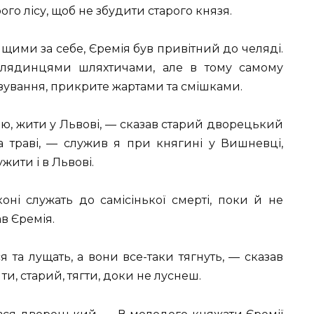
ого лісу, щоб не збудити старого князя.
щими за себе, Єремія був привітний до челяді.
челядинцями шляхтичами, але в тому самому
узування, прикрите жартами та смішками.
ю, жити у Львові, — сказав старий дворецький
а траві, — служив я при княгині у Вишневці,
жити і в Львові.
ні служать до самісінької смерті, поки й не
ав Єремія.
 та лущать, а вони все-таки тягнуть, — сказав
и, старий, тягти, доки не луснеш.