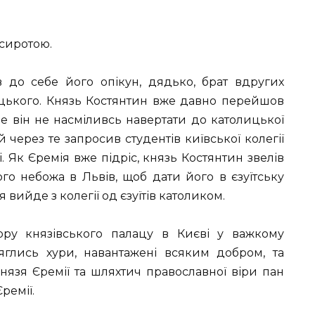
сиротою.
в до себе його опікун, дядько, брат вдругих
цького. Князь Костянтин вже давно перейшов
е він не насміливсь навертати до католицької
через те запросив студентів київської колегії
 Як Єремія вже підріс, князь Костянтин звелів
ого небожа в Львів, щоб дати його в єзуїтську
 вийде з колегії од єзуїтів католиком.
ру князівського палацу в Києві у важкому
глись хури, навантажені всяким добром, та
нязя Єремії та шляхтич православної віри пан
ремії.