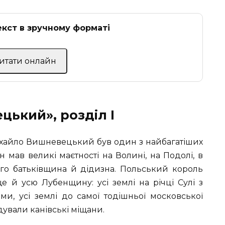
кст в зручному форматі
Читати онлайн
цький», розділ I
Михайло Вишневецький був один з найбагатіших
н мав великі маєтності на Волині, на Подолі, в
його батьківщина й дідизна. Польський король
е й усю Лубенщину: усі землі на річці Сулі з
и, усі землі до самої тодішньої московської
дували канівські міщани.