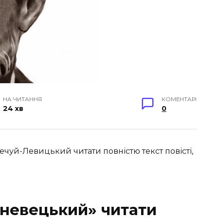
НА ЧИТАННЯ
КОМЕНТАРІ
24 хв
0
чуй-Левицький читати повністю текст повісті,
невецький» читати