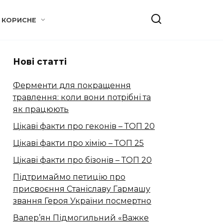
КОРИСНЕ
Нові статті
Ферменти для покращення
травлення: коли вони потрібні та
як працюють
Цікаві факти про геконів – ТОП 20
Цікаві факти про хімію – ТОП 25
Цікаві факти про бізонів – ТОП 20
Підтримаймо петицію про
присвоєння Станіславу Гармашу
звання Героя України посмертно
Валер’ян Підмогильний «Важке