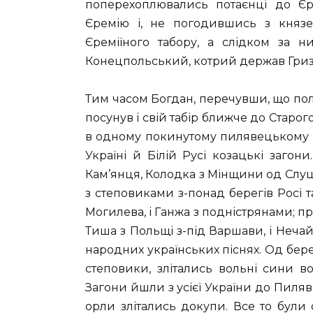
поперехоплювались потаєнці до Єр
Єремію і, не погодившись з княз
Єреміїного табору, а слідком за
Конецпольський, котрий держав Гриз
Тим часом Богдан, перечувши, що по
посунув і свій табір ближче до Старо
в одному покинутому пилявецькому з
Україні й Білій Русі козацькі заго
Кам’янця, Колодка з Мінщини од Слуць
з степовиками з-понад берегів Росі та
Могилева, і Ганжа з подністрянами; пр
Тиша з Польщі з-під Варшави, і Нечай,
народних українських піснях. Од бере
степовики, злітались вольні сини в
Загони йшли з усієї України до Пиляв
орли злітались докупи. Все то були