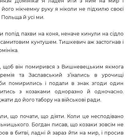
 князя Домініка! Я ладен йти з ним на мир і
 його нікчемну руку я ніколи не підхилю своєї
е Польща й усі ми.
и попід пахви на коня, неначе кинули на сідло
ксамитовим кунтушем. Тишкевич аж застогнав і
омініка.
ка, щоб він помирився з Вишневецьким якмога
ремія та Заславський з’їхались в урочищі
іби помирились і подали в знак згоди один
итись з козаками одноразно й одночасно.
ати до його табору на військові ради.
али, що почати, що діяти. Коли це несподівано
ьницького. Богдан писав, що козаки зовсім не
в в битві, ладні й зараз йти на мир, і просив