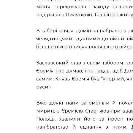
місця, перекочував з заходу на вол
над річкою Пилявкою. Так він розкинув
В таборі князя Домініка набралось ж
челядинцями, здатними до війни, ві
більше ніж сто тисяч польського війсь
Заславський став з своїм табором тро
Єремія і не думав, і не гадав, щоб До
самим. Князь Єремія був “упертий, як 
русин.
Вже деякі пани загомоніли й почал
мирить з Єремією. Старі жовніри вв
Польщі, хвалили його за прості но
панібратство й єднання з ними. 