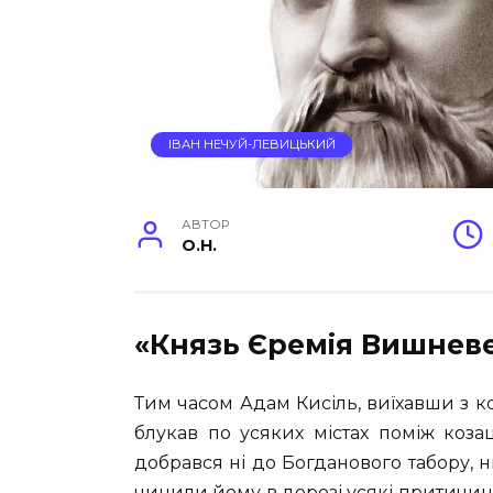
ІВАН НЕЧУЙ-ЛЕВИЦЬКИЙ
АВТОР
O.H.
«Князь Єремія Вишневе
Тим часом Адам Кисіль, виїхавши з к
блукав по усяких містах поміж коз
добрався ні до Богданового табору, н
чинили йому в дорозі усякі притичин