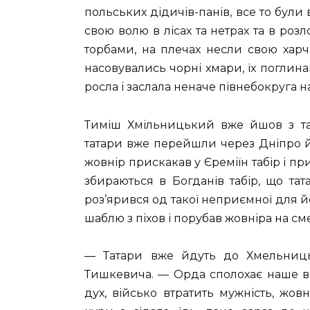
польських дідичів-панів, все то були 
свою волю в лісах та нетрах та в розл
торбами, на плечах несли свою харч
насовувались чорні хмари, їх поглинав
росла і заслала неначе півнебокруга н
Тиміш Хмільницький вже йшов з та
татари вже перейшли через Дніпро 
жовнір прискакав у Єреміїн табір і при
збираються в Богданів табір, що тат
роз’ярився од такої неприємної для й
шаблю з піхов і порубав жовніра на см
— Татари вже йдуть до Хмельниць
Тишкевича. — Орда сполохає наше в
дух, військо втратить мужність, жов