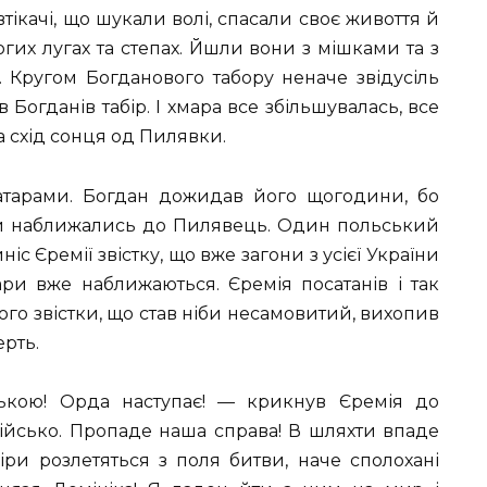
втікачі, що шукали волі, спасали своє живоття й
огих лугах та степах. Йшли вони з мішками та з
. Кругом Богданового табору неначе звідусіль
 Богданів табір. І хмара все збільшувалась, все
а схід сонця од Пилявки.
тарами. Богдан дожидав його щогодини, бо
й наближались до Пилявець. Один польський
ніс Єремії звістку, що вже загони з усієї України
ари вже наближаються. Єремія посатанів і так
ого звістки, що став ніби несамовитий, вихопив
ерть.
кою! Орда наступає! — крикнув Єремія до
ійсько. Пропаде наша справа! В шляхти впаде
ніри розлетяться з поля битви, наче сполохані