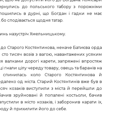
 вернулись до польського табору з порожніми
пошились в дурні, що Богдан і гадки не має
 бо сподівається щодня татар.
линь назустріч Хмельницькому.
до Старого Костянтинова, неначе Батиєва орда
к сто тисяч возів з вагою, навантажених усяким
я валками дорогі карети, запряжені впростяж
 гнали цілу череду товару, овець та баранів на
я спинилась коло Старого Костянтинова й
алеко од міста. Старий Костянтинів вже був в
тисяч козаків виступили з міста й перейшли до
бачив зруйновані й попалені костьоли, бачив
устили в місто козаків, і заборонив карати їх,
роду й прихилити його до себе.