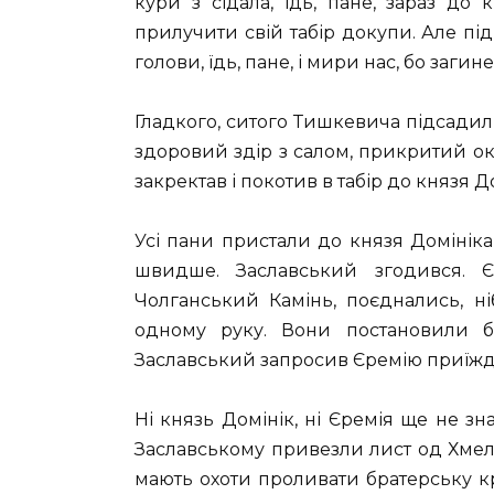
кури з сідала, їдь, пане, зараз до
прилучити свій табір докупи. Але під
голови, їдь, пане, і мири нас, бо загин
Гладкого, ситого Тишкевича підсадил
здоровий здір з салом, прикритий о
закректав і покотив в табір до князя Д
Усі пани пристали до князя Доміні
швидше. Заславський згодився. Є
Чолганський Камінь, поєднались, н
одному руку. Вони постановили б
Заславський запросив Єремію приїждж
Ні князь Домінік, ні Єремія ще не зн
Заславському привезли лист од Хмел
мають охоти проливати братерську кро