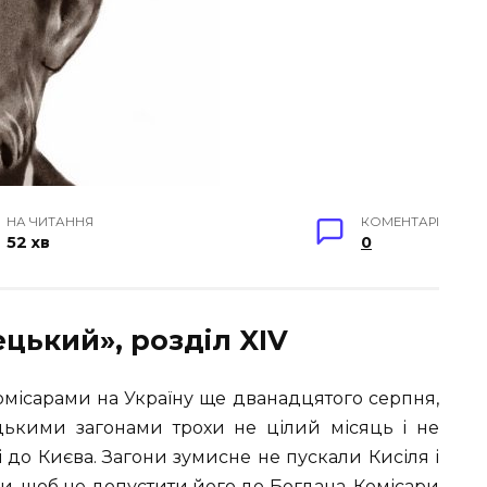
НА ЧИТАННЯ
КОМЕНТАРІ
52 хв
0
цький», розділ XIV
омісарами на Україну ще дванадцятого серпня,
ацькими загонами трохи не цілий місяць і не
і до Києва. Загони зумисне не пускали Кисіля і
и, щоб не допустити його до Богдана. Комісари