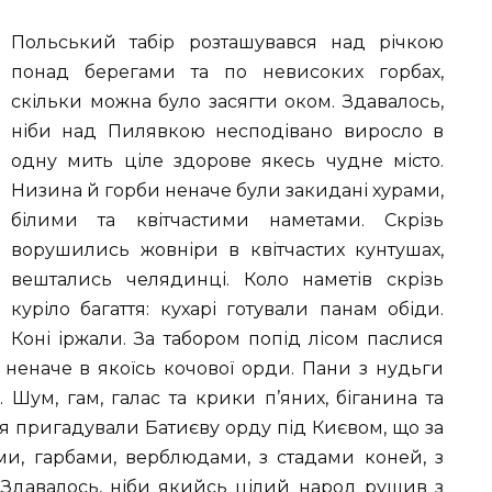
Польський табір розташувався над річкою
понад берегами та по невисоких горбах,
скільки можна було засягти оком. Здавалось,
ніби над Пилявкою несподівано виросло в
одну мить ціле здорове якесь чудне місто.
Низина й горби неначе були закидані хурами,
білими та квітчастими наметами. Скрізь
ворушились жовніри в квітчастих кунтушах,
вештались челядинці. Коло наметів скрізь
куріло багаття: кухарі готували панам обіди.
Коні іржали. За табором попід лісом паслися
, неначе в якоїсь кочової орди. Пани з нудьги
 Шум, гам, галас та крики п’яних, біганина та
я пригадували Батиєву орду під Києвом, що за
ми, гарбами, верблюдами, з стадами коней, з
 Здавалось, ніби якийсь цілий народ рушив з