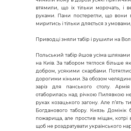
втямили, що їх тільки морочать, і
руками. Пани постерегли, що вони 
миритись і тільки дляється з умовами,
Приводці зняли табір і рушили на Во
Польський табір йшов усіма шляхами 
на Київ. За табором тяглося більше я
добром, усякими скарбами. Потяглис
дорогими кіньми. За обозом челядинці
заріз для панського столу. Армі
отаборилась над річкою Пилявкою нед
руках козацького загону. Але п’ять 
Богданового табору. Князь Домінік 
пожарища, але простив міщан, котрі вп
щоб не роздратувати українського на