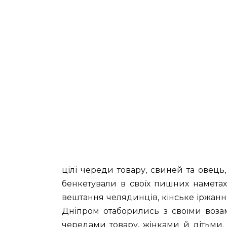
цілі череди товару, свиней та овець
бенкетували в своїх пишних наметах.
вештання челядинців, кінське іржанн
Дніпром отаборились з своїми воза
чередами товару, жінками й дітьми.