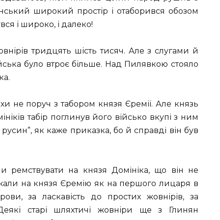
инський широкий простір і отаборився обозом
ся і широко, і далеко!
овнірів тридцять шість тисяч. Але з слугами й
йська було втроє більше. Над Пилявкою стояло
ка.
хи не поруч з табором князя Єремії. Але князь
мініків табір поглинув його військо вкупі з ним
русин”, як каже приказка, бо й справді він був
и ремствувати на князя Домініка, що він не
ажали на князя Єремію як на першого лицаря в
рови, за ласкавість до простих жовнірів, за
Деякі старі шляхтичі жовніри ще з Глинян