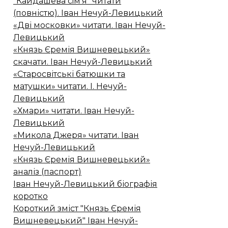
"Кайдашева сiм'я" читати
(повністю). Іван Нечуй-Левицький
«Дві московки» читати. Іван Нечуй-
Левицький
«Князь Єремія Вишневецький»
скачати. Іван Нечуй-Левицький
«Старосвітські батюшки та
матушки» читати. І. Нечуй-
Левицький
«Хмари» читати. Іван Нечуй-
Левицький
«Микола Джеря» читати. Іван
Нечуй-Левицький
«Князь Єремія Вишневецький»
аналіз (паспорт)
Іван Нечуй-Левицький біографія
коротко
Короткий зміст "Князь Єремія
Вишневецький" Іван Нечуй-