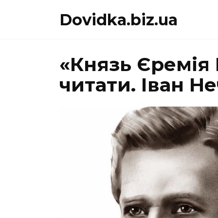
Перейти
Dovidka.biz.ua
до
вмісту
«Князь Єремія
читати. Іван 