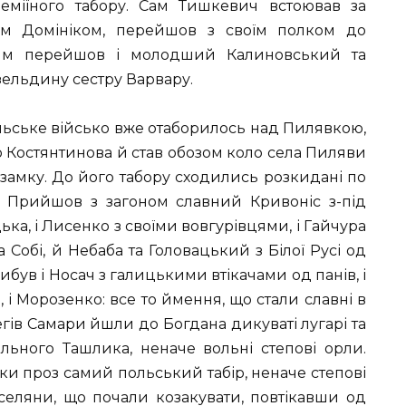
еміїного табору. Сам Тишкевич встоював за
ем Домініком, перейшов з своїм полком до
 ним перейшов і молодший Калиновський та
ельдину сестру Варвару.
льське військо вже отаборилось над Пилявкою,
го Костянтинова й став обозом коло села Пиляви
амку. До його табору сходились розкидані по
ни. Прийшов з загоном славний Кривоніс з-під
ка, і Лисенко з своїми вовгурівцями, і Гайчура
 Собі, й Небаба та Головацький з Білої Русі од
ибув і Носач з галицькими втікачами од панів, і
 і Морозенко: все то ймення, що стали славні в
гів Самари йшли до Богдана дикуваті лугарі та
ольного Ташлика, неначе вольні степові орли.
ки проз самий польський табір, неначе степові
 селяни, що почали козакувати, повтікавши од