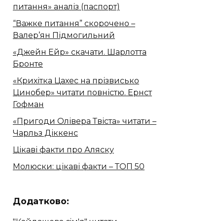
питання» аналіз (паспорт)
“Важке питання” скорочено –
Валер’ян Підмогильний
«Джейн Ейр» скачати. Шарлотта
Бронте
«Крихітка Цахес на прізвисько
Цинобер» читати повністю. Ернст
Гофман
«Пригоди Олівера Твіста» читати –
Чарльз Діккенс
Цікаві факти про Аляску
Молюски: цікаві факти – ТОП 50
Додатково: