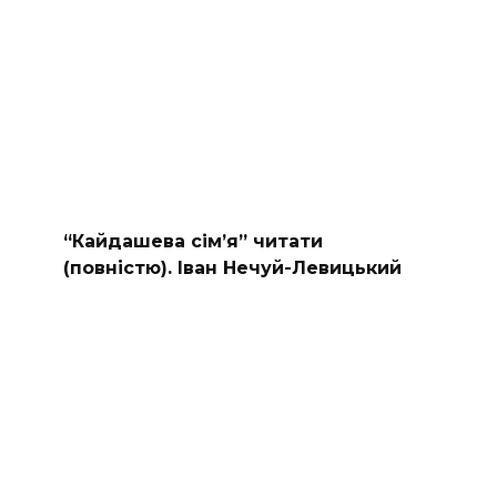
“Кайдашева сiм’я” читати
(повністю). Іван Нечуй-Левицький