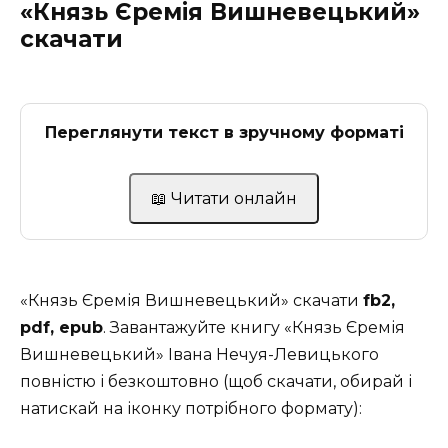
«Князь Єремія Вишневецький»
скачати
Переглянути текст в зручному форматі
📖 Читати онлайн
«Князь Єремія Вишневецький» скачати
fb2,
pdf, epub
. Завантажуйте книгу «Князь Єремія
Вишневецький» Івана Нечуя-Левицького
повністю і безкоштовно (щоб скачати, обирай і
натискай на іконку потрібного формату):