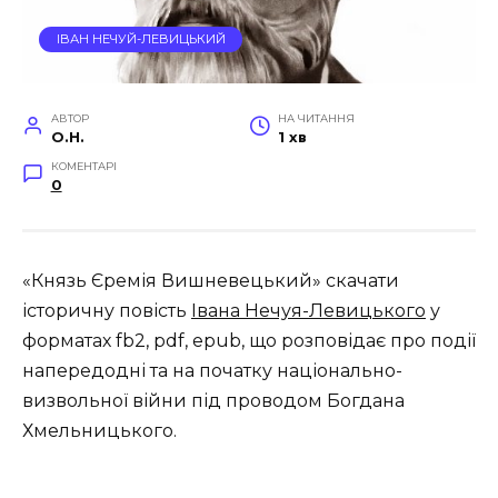
ІВАН НЕЧУЙ-ЛЕВИЦЬКИЙ
АВТОР
НА ЧИТАННЯ
O.H.
1 хв
КОМЕНТАРІ
0
«Князь Єремія Вишневецький» скачати
історичну повість
Івана Нечуя-Левицького
у
форматах fb2, pdf, epub, що розповідає про події
напередодні та на початку національно-
визвольної війни під проводом Богдана
Хмельницького.