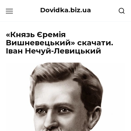
Перейти
Dovidka.biz.ua
до
вмісту
«Князь Єремія
Вишневецький» скачати.
Іван Нечуй-Левицький