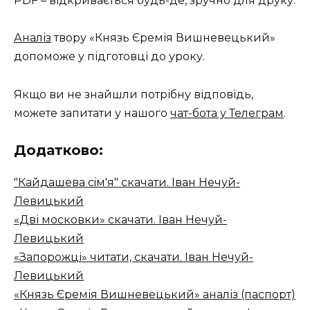
PDF – відкривається будь-де, зручно для друку.
Аналіз
твору «Князь Єремія Вишневецький»
допоможе у підготовці до уроку.
Якщо ви не знайшли потрібну відповідь,
можете запитати у нашого
чат-бота у Телеграм
.
Додатково:
"Кайдашева сiм'я" скачати. Іван Нечуй-
Левицький
«Дві московки» скачати. Іван Нечуй-
Левицький
«Запорожці» читати, скачати. Іван Нечуй-
Левицький
«Князь Єремія Вишневецький» аналіз (паспорт)