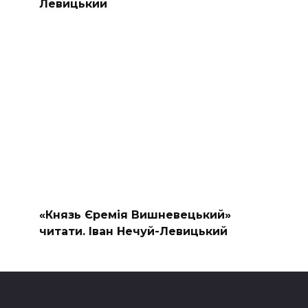
Левицький
«Князь Єремія Вишневецький»
читати. Іван Нечуй-Левицький