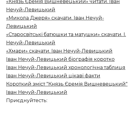
«Князь Єремія Вишневецький» читати. Іван
Нечуй-Левицький
«Микола Джеря» скачати. Іван Нечуй-
Левицький
«Старосвітські батюшки та матушки» скачати. І.
Нечуй-Левицький
«Хмари» скачати. Іван Нечуй-Левицький
Іван Нечуй-Левицький біографія коротко
Іван Нечуй-Левицький хронологічна таблиця
Іван Нечуй-Левицький цікаві факти
Короткий зміст "Князь Єремія Вишневецький"
Іван Нечуй-Левицький
Приєднуйтесть: