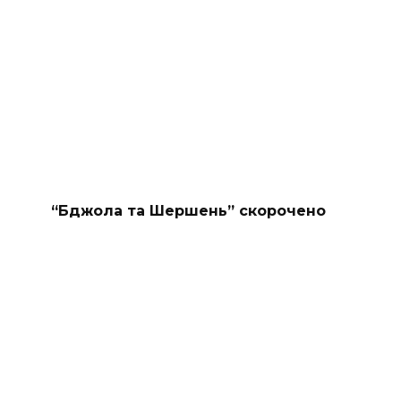
“Бджола та Шершень” скорочено