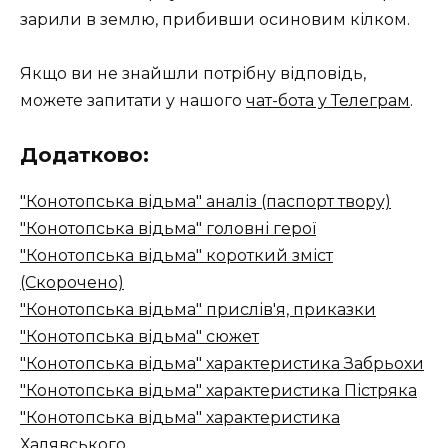
зарили в землю, прибивши осиновим кілком.
Якщо ви не знайшли потрібну відповідь,
можете запитати у нашого
чат-бота у Телеграм
.
Додатково:
"Конотопська відьма" аналіз (паспорт твору)
"Конотопська відьма" головні герої
"Конотопська відьма" короткий зміст
(Скорочено)
"Конотопська відьма" прислів'я, приказки
"Конотопська відьма" сюжет
"Конотопська відьма" характеристика Забрьохи
"Конотопська відьма" характеристика Пістряка
"Конотопська відьма" характеристика
Халявського