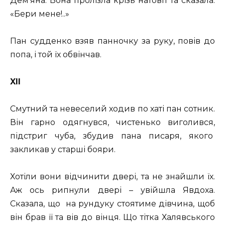
Дем’яна. Вона пролізла крізь натовп та сказала:
«Бери мене!..»
Пан судденко взяв панночку за руку, повів до
попа, і той їх обвінчав.
XII
Смутний та невеселий ходив по хаті пан сотник.
Він гарно одягнувся, чистенько виголився,
підстриг чуба, збудив пана писаря, якого
закликав у старші бояри.
Хотіли вони відчинити двері, та не знайшли їх.
Аж ось рипнули двері – увійшла Явдоха.
Сказала, що на рундуку стоятиме дівчина, щоб
він брав її та вів до вінця. Що тітка Халявського