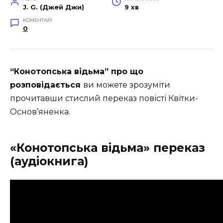
J. G. (Джей Джи)
9 хв
КОМЕНТАРІ
0
“Конотопська відьма” про що
розповідається
ви можете зрозуміти
прочитавши стислий переказ повісті Квітки-
Основ’яненка.
«Конотопська відьма» переказ
(аудіокнига)