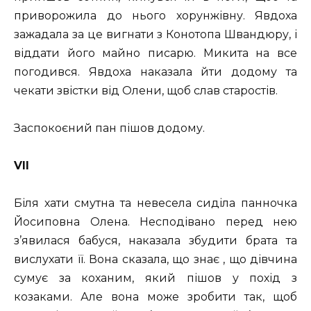
приворожила до нього хорунжівну. Явдоха
зажадала за це вигнати з Конотопа Швандюру, і
віддати його майно писарю. Микита на все
погодився. Явдоха наказала йти додому та
чекати звістки від Олени, щоб слав старостів.
Заспокоєний пан пішов додому.
VII
Біля хати смутна та невесела сиділа панночка
Йосиповна Олена. Несподівано перед нею
з’явилася бабуся, наказала збудити брата та
вислухати її. Вона сказала, що знає , що дівчина
сумує за коханим, який пішов у похід з
козаками. Але вона може зробити так, щоб