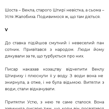
Шоста – Векла, старого Штирі невістка, а сьома –
Устя Жалобиха. Подивимося ж, що там діється.
V
До ставка підійшов смутний і невеселий пан
сотник. Привітався з народом. Люди йому
дякували за те, що турбується про них.
Писар наказав козацтву відчепити Веклу
Штириху і плюснути її у воду. З води вона не
знирнула, а отже, і не була відьмою. Витягли з
води, стали відкачувати.
Притягли Устю, з нею те саме сталося. Вона
завинила писарю тим, що коли він посватався