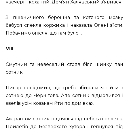
увечері її коханий, Дем’ян Халявський з’явився.
З пшеничного борошна та котячого мозку
бабуся спекла коржика і наказала Олені з’їсти.
Побачимо опісля, що там було…
VIII
Смутний та невеселий стояв біля шинку пан
сотник.
Писар повідомив, що треба збиратися і йти з
сотнею до Чернігова. Але сотник відмовився і
звелів усім козакам йти по домівках.
Аж раптом сотник піднявся під небеса і полетів.
Прилетів до Безверхого хутора і гепнувся під