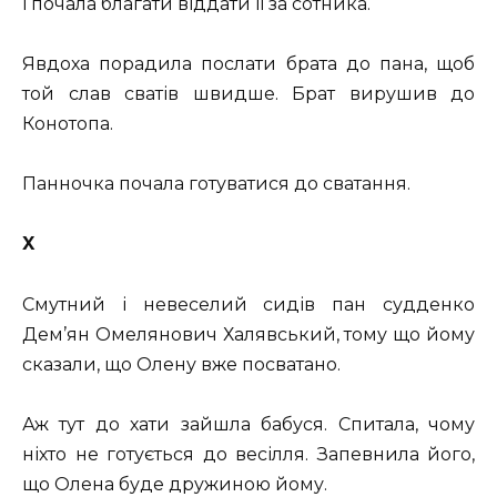
і почала благати віддати її за сотника.
Явдоха порадила послати брата до пана, щоб
той слав сватів швидше. Брат вирушив до
Конотопа.
Панночка почала готуватися до сватання.
X
Смутний і невеселий сидів пан судденко
Дем’ян Омелянович Халявський, тому що йому
сказали, що Олену вже посватано.
Аж тут до хати зайшла бабуся. Спитала, чому
ніхто не готується до весілля. Запевнила його,
що Олена буде дружиною йому.