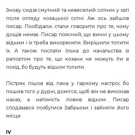
Знову сидів смутний та невеселий сотник у хаті
після огляду козацької сотні. Аж ось зайшов
писар. Пообідали, стали говорити про те, чому
дощів немає. Писар поясний, що винні у цьому
відьми і їх треба викореняти. Вирішили топити
їх. А також послати Ілька до начальства із
рапортом про те, що козаки не можуть іти в
похід, бо будуть відьом топити.
Пістряк пішов від пана у гарному настрої, бо
пошив того у дурні, домігся, щоб він не виконав
наказ, а натомість ловив відьом. Писар
сподівався позбутися Забрьохи і зайняти його
місце.
ІV