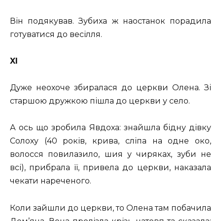
Він подякував. Зубиха ж наостанок порадила
готуватися до весілля.
XI
Дуже неохоче збиралася до церкви Олена. Зі
старшою дружкою пішла до церкви у село.
А ось що зробила Явдоха: знайшла бідну дівку
Солоху (40 років, крива, сліпа на одне око,
волосся повилазило, шия у чиряках, зуби не
всі), прибрала її, привела до церкви, наказала
чекати нареченого.
Коли зайшли до церкви, то Олена там побачила