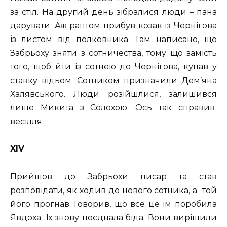
за стіл. На другий день зібралися люди – пана
дарувати. Аж раптом прибув козак із Чернігова
із листом від полковника. Там написано, що
Забрьоху зняти з сотничества, тому що замість
того, щоб йти із сотнею до Чернігова, купав у
ставку відьом. Сотником призначили Дем’яна
Халявського. Люди розійшлися, залишився
лише Микита з Солохою. Ось так справив
весілля.
XIV
Прийшов до Забрьохи писар та став
розповідати, як ходив до нового сотника, а той
його прогнав. Говорив, що все це їм поробила
Явдоха. Їх знову поєднала біда. Вони вирішили