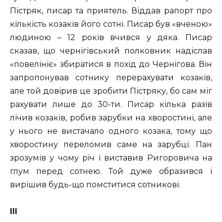
Пістряк, писар та приятель. Віддав рапорт про
кількість козаків його сотні. Писар був «вченою»
людиною – 12 років вчився у дяка. Писар
сказав, що чернігівський полковник надіслав
«повелініє» збиратися в похід до Чернігова. Він
запропонував сотнику перерахувати козаків,
але той довірив це зробити Пістряку, бо сам міг
рахувати лише до 30-ти. Писар кілька разів
лічив козаків, робив зарубки на хворостині, але
у нього не вистачало одного козака, тому що
хворостину переломив саме на зарубці. Пан
зрозумів у чому річ і виставив Ригоровича на
глум перед сотнею. Той дуже образився і
вирішив будь-що помститися сотникові.
ІІІ