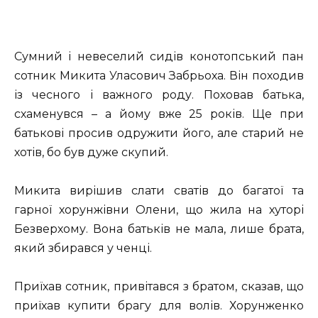
Сумний і невеселий сидів конотопський пан
сотник Микита Уласович Забрьоха. Він походив
із чесного і важного роду. Поховав батька,
схаменувся – а йому вже 25 років. Ще при
батькові просив одружити його, але старий не
хотів, бо був дуже скупий.
Микита вирішив слати сватів до багатої та
гарної хорунжівни Олени, що жила на хуторі
Безверхому. Вона батьків не мала, лише брата,
який збирався у ченці.
Приїхав сотник, привітався з братом, сказав, що
приїхав купити брагу для волів. Хорунженко