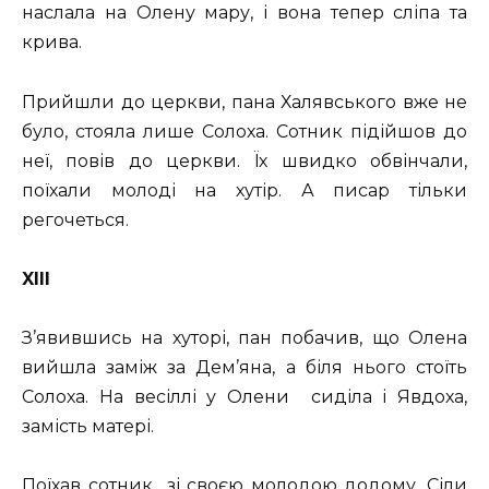
наслала на Олену мару, і вона тепер сліпа та
крива.
Прийшли до церкви, пана Халявського вже не
було, стояла лише Солоха. Сотник підійшов до
неї, повів до церкви. Їх швидко обвінчали,
поїхали молоді на хутір. А писар тільки
регочеться.
XIII
З’явившись на хуторі, пан побачив, що Олена
вийшла заміж за Дем’яна, а біля нього стоїть
Солоха. На весіллі у Олени сиділа і Явдоха,
замість матері.
Поїхав сотник зі своєю молодою додому. Сіли