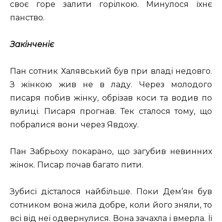
своє горе залити горілкою. Минулося їхнє
панство.
Закінченіє
Пан сотник Халявський був при владі недовго.
З жінкою жив не в ладу. Через молодого
писаря побив жінку, обрізав коси та водив по
вулиці. Писаря прогнав. Тек сталося тому, що
побралися вони через Явдоху.
Пан Забрьоху покарано, що загубив невинних
жінок. Писар почав багато пити.
Зубисі дісталося найбільше. Поки Дем’ян був
сотником вона жила добре, коли його зняли, то
всі від неї одвернулися. Вона зачахла і вмерла. Її