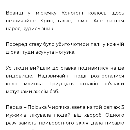
Вранці у містечку Конотопі коїлось щось
незвичайне. Крик, галас, гомін. Але раптом
народ кудись зник.
Посеред ставу було убито чотири палі, у кожній
дірка і туди всунута мотузка.
Усі люди вийшли до ставка подивитися на це
видовище. Надзвичайні події розгорталися
коло млинка. Тридцять козаків зв’язали
мотузками аж сім баб.
Перша – Пріська Чирячка, звела на той світ аж 3
мужиків, лікувала людей від хвороб. Одного
разу замість приворотного зілля дала писарю