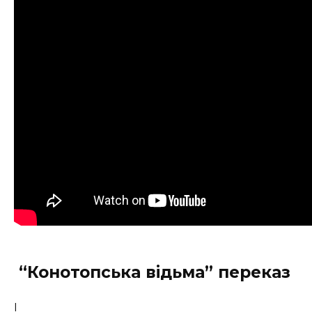
“Конотопська відьма” переказ
І