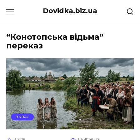
Перейти
Dovidka.biz.ua
до
вмісту
“Конотопська відьма”
переказ
9 КЛАС
АВТОР
НА ЧИТАННЯ