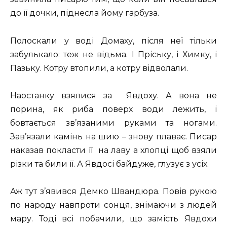
до її дочки, піднесла йому гарбуза.
Полоскали у воді Домаху, після неї тільки
забулькало: теж не відьма. І Пріську, і Химку, і
Пазьку. Котру втопили, а котру відволали.
Наостанку взялися за Явдоху. А вона не
порина, як риба поверх води лежить, і
бовтається зв’язаними руками та ногами.
Зав’язали камінь на шию – знову плаває. Писар
наказав покласти її на лаву а хлопці щоб взяли
різки та били її. А Явдосі байдуже, глузує з усіх.
Аж тут з’явився Демко Швандюра. Повів рукою
по народу навпроти сонця, знімаючи з людей
мару. Тоді всі побачили, що замість Явдохи