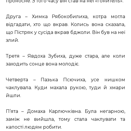
проносне. З того часу він став на неї «гонитель».
Друга – Химка Рябокобилиха, котра могла
відгадати, хто що вкрав. Колись вона сказала,
що Пістряк у сусіда вкрав бджоли. Він був на неї
злий.
Третя – Явдоха Зубиха, дуже стара, але коли
заходить сонце вона молодіє.
Четверта – Пазька Псючиха, усе нишком
чаклувала. Куди махала рукою, туди й хмари
йшли.
П’ята – Домаха Карлючківна. Була негарною,
заміж не вийшла, тому стала чаклувати та
капості людям робити.