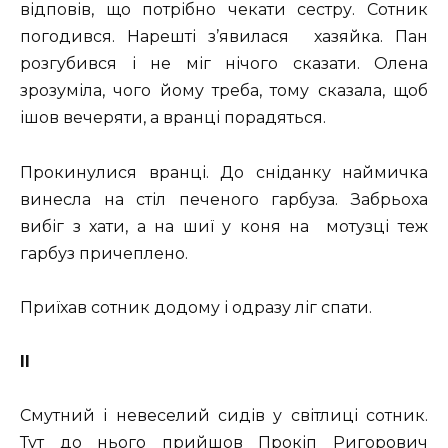
відповів, що потрібно чекати сестру. Сотник
погодився. Нарешті з’явилася хазяйка. Пан
розгубився і не міг нічого сказати. Олена
зрозуміла, чого йому треба, тому сказала, щоб
ішов вечеряти, а вранці порадяться.
Прокинулися вранці. До сніданку наймичка
винесла на стіл печеного гарбуза. Забрьоха
вибіг з хати, а на шиї у коня на мотузці теж
гарбуз причеплено.
Приїхав сотник додому і одразу ліг спати.
ІІ
Смутний і невеселий сидів у світлиці сотник.
Тут до нього прийшов Прокіп Ригорович