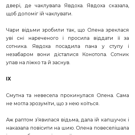
двері, де чаклувала Явдоха. Явдоха сказала,
щоб допоміг їй чаклувати.
Чари відьми зробили так, що Олена зреклася
уві сні нареченого і просила віддати її за
сотника. Явдоха посадила пана у ступу і
незабаром вони дісталися Конотопа. Сотник
упав на ліжко та й заснув.
IX
Смутна та невесела прокинулася Олена. Сама
не могла зрозуміти, що з нею коїться.
Аж раптом з’явилася відьма, дала їй капшучок і
наказала повісити на шию. Олена повеселішала