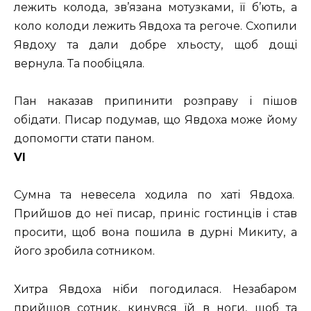
лежить колода, зв’язана мотузками, її б’ють, а
коло колоди лежить Явдоха та регоче. Схопили
Явдоху та дали добре хльосту, щоб дощі
вернула. Та пообіцяла.
Пан наказав припинити розправу і пішов
обідати. Писар подумав, що Явдоха може йому
допомогти стати паном.
VI
Сумна та невесела ходила по хаті Явдоха.
Прийшов до неї писар, приніс гостинців і став
просити, щоб вона пошила в дурні Микиту, а
його зробила сотником.
Хитра Явдоха ніби погодилася. Незабаром
прийшов сотник, кинувся їй в ноги, щоб та