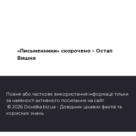
«Письменники» скорочено – Остап
Вишня
Повне або часткове використання інформації тільки
за наявності активного посилання на сайт
© 2026 Dovidka.biz.ua - Довідник цікавих фактів та
корисних знань