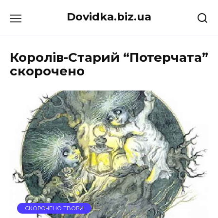
Перейти
Dovidka.biz.ua
до
вмісту
Королів-Старий “Потерчата”
скорочено
СКОРОЧЕНО ТВОРИ