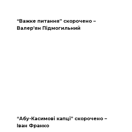
“Важке питання” скорочено –
Валер’ян Підмогильний
“Абу-Касимові капці” скорочено –
Іван Франко