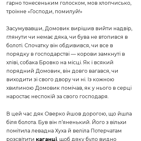
гарно тонесеньким голоском, мов хлопчисько,
троїнне «Господи, помилуй!»
Засумувавши, Домовик вирішив вийти надвір,
глянути чи немає дяка, чи бува не втопився в
болоті. Спочатку він обдивився, чи все в
порядку в господарстві — корови замкнуті в
хліві, собака Бровко на місці.
Як і всякий
порядний Домовик, він довго вагався, чи
виходити зі свого двору чи ні. Із кожною
хвилиною Домовик помічав, як у нього в серці
наростає неспокій за свого господаря.
В цей час дяк Оверко йшов дорогою, що йшла
біля болота. Був він п’яненький. Його з вільхи
помітила левадна Хуха й веліла Потерчатам
розсвітити
каганці
, щоб дяку було видно