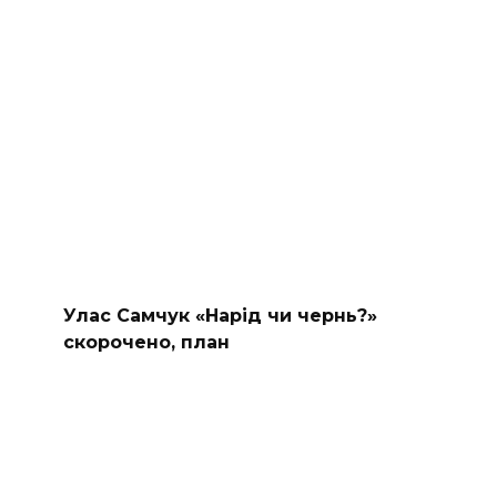
Улас Самчук «Нарід чи чернь?»
скорочено, план