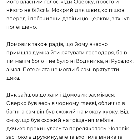
його власний голос: «Іди Оверку, просто й
нічого не бійся!». Мокрий дяк швидко пішов
вперед і побачивши дзвіницю церкви, зітхнув
полегшено.
Домовик також радів, що йому вчасно
прийшла думка йти рятувати господаря, бо в
тім малім болоті не було ні Водяника, ні Русалок,
а малі Потерчата не могли б самі врятувати
дяка.
Дяк зайшов до хати і Домовик засміявся:
Оверко був весь в чорному глеєві, обличчя в
багні, а сам він був схожий на мокру курку. Від
сміху, що був схожий на тріщання меблів,
дячиха прокинулась та перелякалась. Чоловік
заспокоїв дружину, але та вхопила віника та