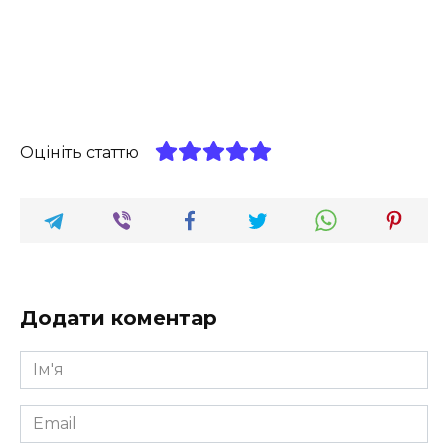
Оцініть статтю
Додати коментар
Ім'я
*
Email
*