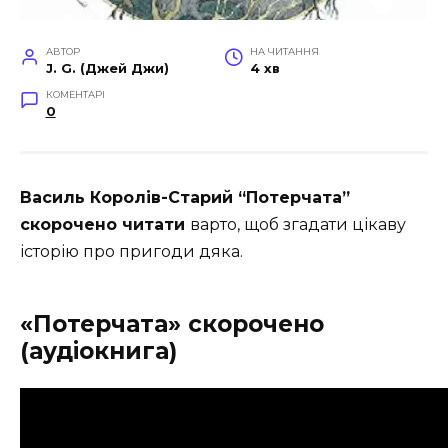
АВТОР
НА ЧИТАННЯ
J. G. (Джей Джи)
4 хв
КОМЕНТАРІ
0
Василь Королів-Старий “Потерчата”
скорочено читати
варто, щоб згадати цікаву
історію про пригоди дяка.
«Потерчата» скорочено
(аудіокнига)