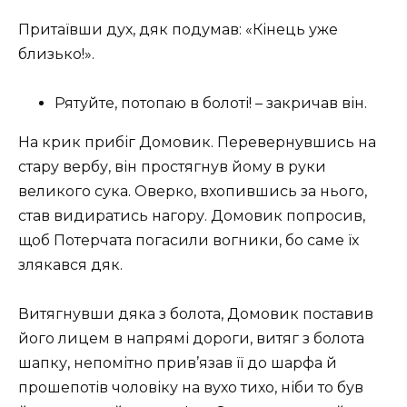
Притаївши дух, дяк подумав: «Кінець уже
близько!».
Рятуйте, потопаю в болоті! – закричав він.
На крик прибіг Домовик. Перевернувшись на
стару вербу, він простягнув йому в руки
великого сука. Оверко, вхопившись за нього,
став видиратись нагору. Домовик попросив,
щоб Потерчата погасили вогники, бо саме їх
злякався дяк.
Витягнувши дяка з болота, Домовик поставив
його лицем в напрямі дороги, витяг з болота
шапку, непомітно прив’язав її до шарфа й
прошепотів чоловіку на вухо тихо, ніби то був