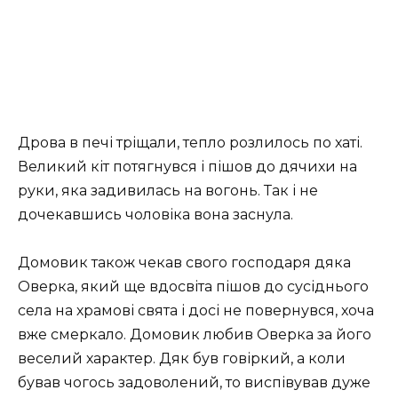
Дрова в печі тріщали, тепло розлилось по хаті.
Великий кіт потягнувся і пішов до дячихи на
руки, яка задивилась на вогонь. Так і не
дочекавшись чоловіка вона заснула.
Домовик також чекав свого господаря дяка
Оверка, який ще вдосвіта пішов до сусіднього
села на храмові свята і досі не повернувся, хоча
вже смеркало. Домовик любив Оверка за його
веселий характер. Дяк був
говіркий, а коли
бував чогось задоволений, то виспівував дуже