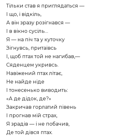
Тільки став я приглядаться —
І що, і відкіль,
А він зразу розігнався —
І в вікно сусіль…
Я — на піч та у куточку
Зігнувсь, притаївсь
І, щоб птах той не нагибав,—
Сяденцем укривсь.
Навіжений птах літає,
Не найде ніде
І тонесенько виводить:
«А де дідок, де?»
Закричав горлатий півень
І прогнав мій страх,
Я зрадів — і не побачив,
Де той дівся птах.