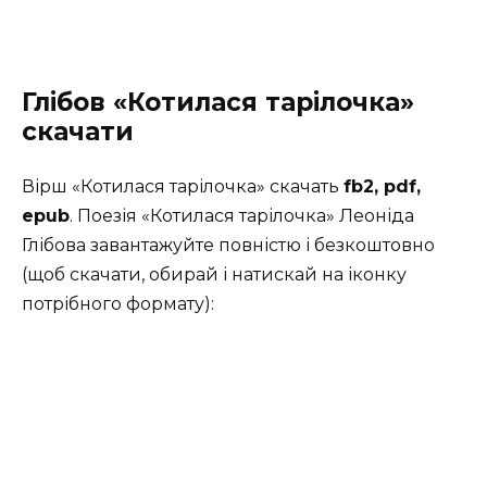
Глібов «Котилася тарілочка»
скачати
Вірш «Котилася тарілочка» скачать
fb2, pdf,
epub
. Поезія «Котилася тарілочка» Леоніда
Глібова завантажуйте повністю і безкоштовно
(щоб скачати, обирай і натискай на іконку
потрібного формату):