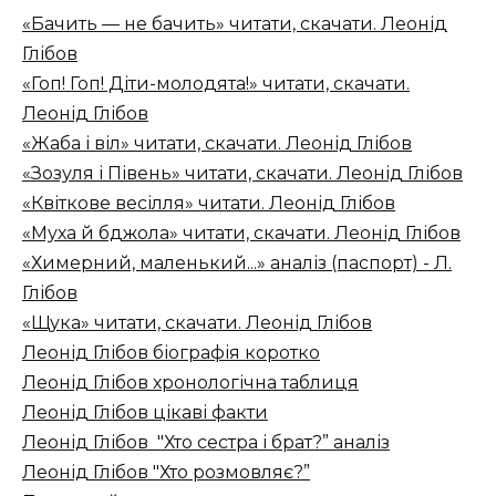
«Бачить — не бачить» читати, скачати. Леонід
Глібов
«Гоп! Гоп! Діти-молодята!» читати, скачати.
Леонід Глібов
«Жаба і віл» читати, скачати. Леонід Глібов
«Зозуля і Півень» читати, скачати. Леонід Глібов
«Квіткове весілля» читати. Леонід Глібов
«Муха й бджола» читати, скачати. Леонід Глібов
«Химерний, маленький...» аналіз (паспорт) - Л.
Глібов
«Щука» читати, скачати. Леонід Глібов
Леонід Глібов біографія коротко
Леонід Глібов хронологічна таблиця
Леонід Глібов цікаві факти
Леонід Глібов "Хто сестра і брат?” аналіз
Леонід Глібов "Хто розмовляє?”