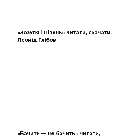
«Зозуля і Півень» читати, скачати.
Леонід Глібов
«Бачить — не бачить» читати,