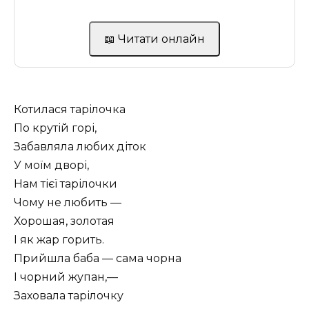
📖 Читати онлайн
Котилася тарілочка
По крутій горі,
Забавляла любих діток
У моїм дворі,
Нам тієї тарілочки
Чому не любить —
Хорошая, золотая
І як жар горить.
Прийшла баба — сама чорна
І чорний жупан,—
Заховала тарілочку