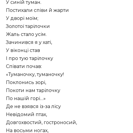
У синій туман.
Постихали співи й жарти
У дворі моїм;
Золотої тарілочки
Жаль стало усім.
Зачинився я у хаті,
У віконці став
І про тую тарілочку
Співати почав:
«Туманочку, туманочку!
Поклонись зорі,
Покоти нам тарілочку
По нашій горі…»
Де не взявся із-за лісу
Невідомий птах,
Довгохвостий, гостроносий,
На восьми ногах,