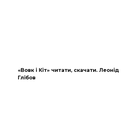
«Вовк і Кіт» читати, скачати. Леонід
Глібов