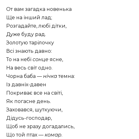
От вам загадка новенька
Ще на інший лад;
Розгадайте, любі дітки,
Дуже буду рад.
Золотую тарілочку
Всі знають давно:
То на небі
сонце
ясне,
На весь світ одно.
Чорна баба —
нічка
темна:
Із давніх-давен
Покриває все на світі,
Як погасне день.
Заховався, шуткуючи,
Дідусь-господар,
Щоб не зразу догадались,
Що той птах —
комар
.