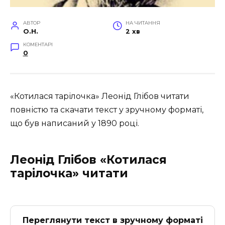
АВТОР
НА ЧИТАННЯ
O.H.
2 хв
КОМЕНТАРІ
0
«Котилася тарілочка» Леонід Глібов читати
повністю та скачати текст у зручному форматі,
що був написаний у 1890 році.
Леонід Глібов «Котилася
тарілочка» читати
Переглянути текст в зручному форматі