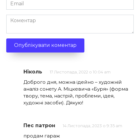
Email
*
Коментар
Ніколь
17 Листопада, 2022 о 10:04 am
Доброго дня, можна ідейно – художній
аналіз сонету А. Міцкевича «Буря» (форма
твору, тема, настрій, проблеми, ідея,
художні засоби). Дякую!
Пес патрон
14 Листопада, 2023 о 9:35 am
продам гараж