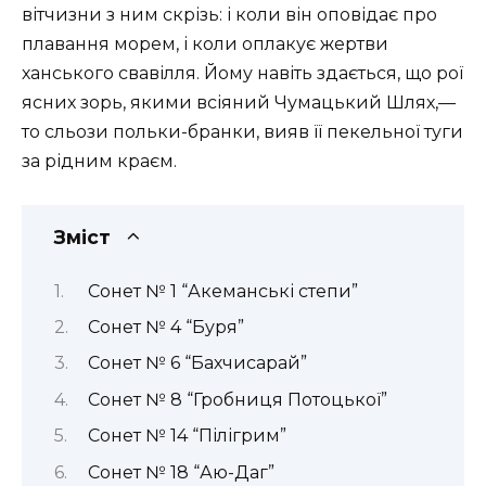
вітчизни з ним скрізь: і коли він оповідає про
плавання морем, і коли оплакує жертви
ханського свавілля. Йому навіть здається, що рої
ясних зорь, якими всіяний Чумацький Шлях,—
то сльози польки-бранки, вияв її пекельної туги
за рідним краєм.
Зміст
Сонет № 1 “Акеманські степи”
Сонет № 4 “Буря”
Сонет № 6 “Бахчисарай”
Сонет № 8 “Гробниця Потоцької”
Сонет № 14 “Пілігрим”
Сонет № 18 “Аю-Даг”