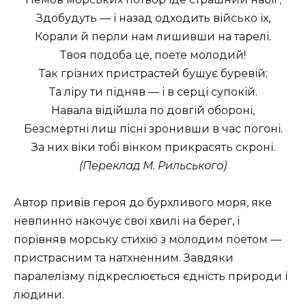
Здобудуть — і назад одходить військо їх,
Корали й перли нам лишивши на тарелі.
Твоя подоба це, поете молодий!
Так грізних пристрастей бушує буревій;
Та ліру ти підняв — і в серці супокій.
Навала відійшла по довгій обороні,
Безсмертні лиш пісні зронивши в час погоні.
За них віки тобі вінком прикрасять скроні.
(Переклад М. Рильського)
Автор привів героя до бурхливого моря, яке
невпинно накочує свої хвилі на берег, і
порівняв морську стихію з молодим поетом —
пристрасним та натхненним. Завдяки
паралелізму підкреслюється єдність природи і
людини.