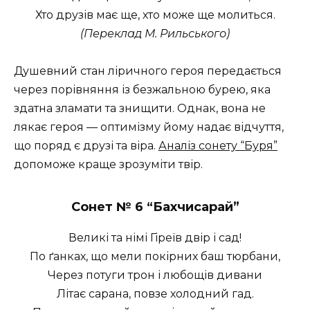
Хто друзів має ще, хто може ще молиться.
(Переклад М. Рильського)
Душевний стан ліричного героя передається
через порівняння із безжальною бурею, яка
здатна зламати та знищити. Однак, вона не
лякає героя — оптимізму йому надає відчуття,
що поряд є друзі та віра.
Аналіз сонету “Буря”
допоможе краще зрозуміти твір.
Сонет № 6 “
Бахчисарай”
Великі та німі Гіреїв двір і сад!
По ґанках, що мели покірних баш тюрбани,
Через потуги трон і любощів дивани
Літає сарана, повзе холодний гад.