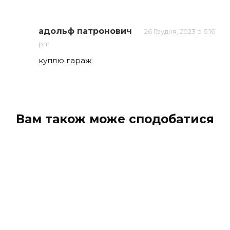
адольф патронович
26 Грудня, 2023 о 6:16
pm
куплю гараж
Вам також може сподобатися