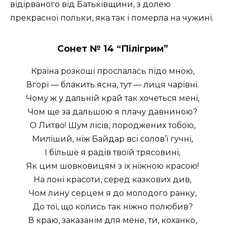
відірваного від Батьківщини, з долею
прекрасної польки, яка так і померла на чужині.
Сонет № 14 “
Пілігрим”
Країна розкоші прослалась підо мною,
Вгорі — блакить ясна, тут — лиця чарівні.
Чому ж у дальній край так хочеться мені,
Чом ще за дальшою я плачу давниною?
О Литво! Шум лісів, породжених тобою,
Миліший, ніж Байдар всі солов’ї гучні,
І більше я радів твоїй трясовині,
Як цим шовковицям з їх ніжною красою!
На лоні красоти, серед казкових див,
Чом лину серцем я до молодого ранку,
До тої, що колись так ніжно полюбив?
В краю, заказанім для мене, ти, коханко,