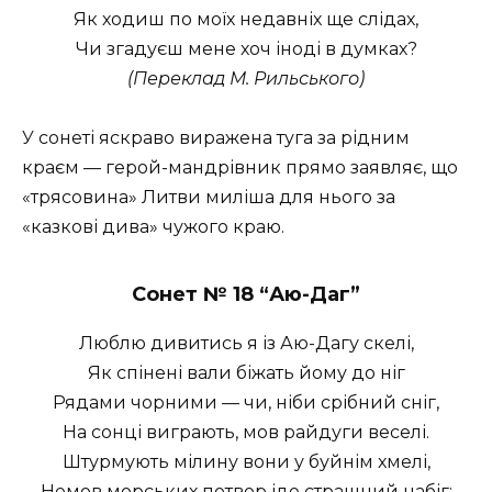
Як ходиш по моїх недавніх ще слідах,
Чи згадуєш мене хоч іноді в думках?
(Переклад М. Рильського)
У сонеті яскраво виражена туга за рідним
краєм — герой-мандрівник прямо заявляє, що
«трясовина» Литви миліша для нього за
«казкові дива» чужого краю.
Сонет № 18 “
Аю-Даг”
Люблю дивитись я із Аю-Дагу скелі,
Як спінені вали біжать йому до ніг
Рядами чорними — чи, ніби срібний сніг,
На сонці виграють, мов райдуги веселі.
Штурмують мілину вони у буйнім хмелі,
Немов морських потвор іде страшний набіг;