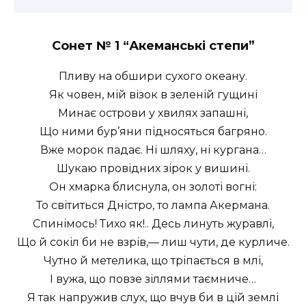
Сонет № 1 “
Акеманські степи”
Пливу на обшири сухого океану.
Як човен, мій візок в зеленій гущині
Минає острови у хвилях запашні,
Що ними бур’яни підносяться багряно.
Вже морок падає. Ні шляху, ні кургана…
Шукаю провідних зірок у вишині.
Он хмарка блиснула, он золоті вогні:
То світиться Дністро, то лампа Акермана.
Спинімось! Тихо як!.. Десь линуть журавлі,
Що й сокіл би не взрів,— лиш чути, де курличе.
Чутно й метелика, що тріпається в млі,
I вужа, що повзе зіллями таємниче…
Я так напружив слух, що вчув би в цій землі