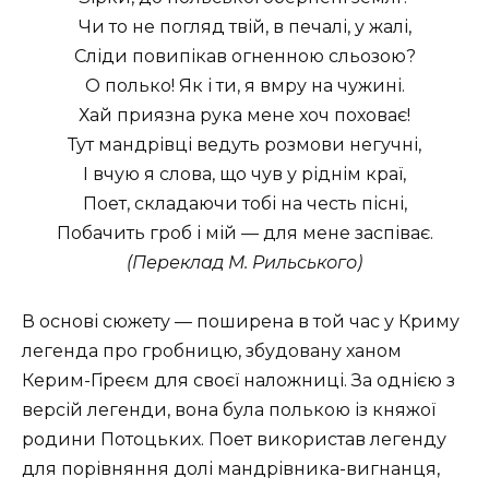
Чи то не погляд твій, в печалі, у жалі,
Сліди повипікав огненною сльозою?
О полько! Як і ти, я вмру на чужині.
Хай приязна рука мене хоч поховає!
Тут мандрівці ведуть розмови негучні,
І вчую я слова, що чув у ріднім краї,
Поет, складаючи тобі на честь пісні,
Побачить гроб і мій — для мене заспіває.
(Переклад М. Рильського)
В основі сюжету — поширена в той час у Криму
легенда про гробницю, збудовану ханом
Керим-Гіреєм для своєї наложниці. За однією з
версій легенди, вона була полькою із княжої
родини Потоцьких. Поет використав легенду
для порівняння долі мандрівника-вигнанця,