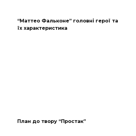
“Маттео Фальконе” головні герої та
їх характеристика
План до твору “Простак”