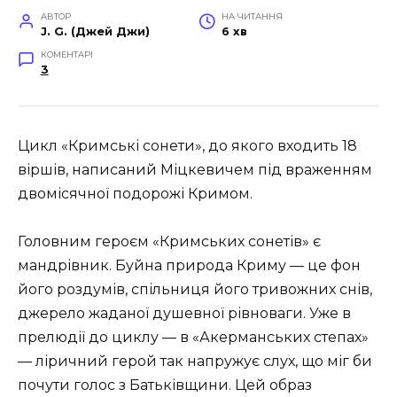
АВТОР
НА ЧИТАННЯ
J. G. (Джей Джи)
6 хв
КОМЕНТАРІ
3
Цикл «Кримські сонети», до якого входить 18
віршів, написаний Міцкевичем під враженням
двомісячної подорожі Кримом.
Головним героєм «Кримських сонетів» є
мандрівник. Буйна природа Криму — це фон
його роздумів, спільниця його тривожних снів,
джерело жаданої душевної рівноваги. Уже в
прелюдії до циклу — в «Акерманських степах»
— ліричний герой так напружує слух, що міг би
почути голос з Батьківщини. Цей образ