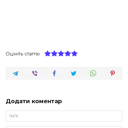
Оцініть статтю
Додати коментар
Ім'я
*