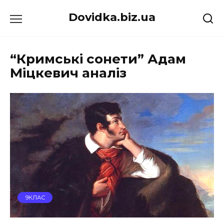
Перейти
Dovidka.biz.ua
до
вмісту
“Кримські сонети” Адам
Міцкевич аналіз
9КЛАС