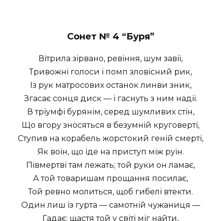
С
онет № 4 “
Буря”
Вітрила зірвано, ревіння, шум завії,
Тривожні голоси і помп зловісний рик,
Із рук матросових останок линви зник,
Згасає сонця диск — і гаснуть з ним надії.
В тріумфі бурянім, серед шумливих стін,
Що вгору зносяться в безумній круговерті,
Ступив на корабель жорстокий геній смерті,
Як воїн, що іде на приступ між руїн.
Півмертві там лежать; той руки он ламає,
А той товаришам прощання посилає,
Той ревно молиться, щоб гибелі втекти.
Один лиш із гурта — самотній чужаниця —
Гадає: щастя той у світі міг найти,