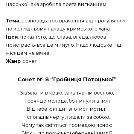
царської, яка зробила поета вигнанцем.
Тема
: розповідь про враження від прогулянки
по колишньому палацу кримського хана.
Ідея
: показ того, що слава, влада, любов і
пристрвсть-все це минуло. Ніщо людське під
місяцем не вічне.
Жанр
: сонет
Сонет № 8 “
Гробниця Потоцької”
Зів’яла ти в краю, заквітчанім весною,
Трояндо молода, бо линули в імлі
Від тебе юні дні, злотисті мотилі,
I спогадів чергу лишали за собою.
Чому так світяться громадою ясною
Зірки, до польської обернені землі?