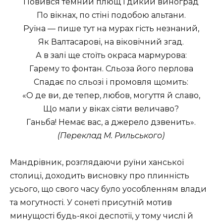
Повився темний плющ і дикий виноград
По вікнах, по стіні подобою альтани.
Руїна — пише тут на мурах гість незнаний,
Як Валтасарові, на віковічний згад.
А в залі ще стоїть окраса мармурова:
Гарему то фонтан. Сльоза його перлова
Спадає по сльозі і промовля щомить:
«О де ви, де тепер, любов, могуття й славо,
Що мали у віках сіяти величаво?
Ганьба! Немає вас, а джерело дзвенить».
(Переклад М. Рильського)
Мандрівник, розглядаючи руїни ханської
столиці, доходить висновку про плинність
усього, що свого часу було уособленням влади
та могутності. У сонеті присутній мотив
минущості будь-якої деспотії, у тому числі й