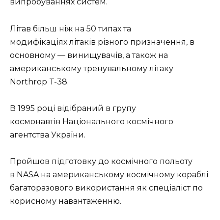
випробуваннях систем.
Літав більш ніж на 50 типах та
модифікаціях літаків різного призначення, в
основному — винищувачів, а також на
американському тренувальному літаку
Northrop T-38.
В 1995 році відібраний в групу
космонавтів Національного космічного
агентства України.
Пройшов підготовку до космічного польоту
в NASA на американському космічному кораблі
багаторазового використання як спеціаліст по
корисному навантаженню.