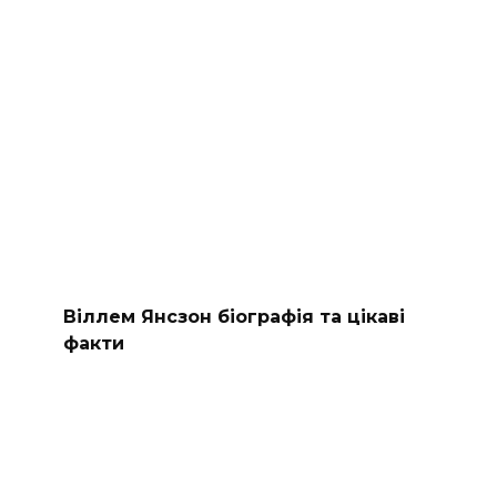
Віллем Янсзон біографія та цікаві
факти