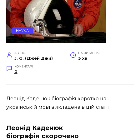
НАУКА
АВТОР
НА ЧИТАННЯ
J. G. (Джей Джи)
3 хв
КОМЕНТАРІ
0
Леонід Каденюк біографія коротко на
українській мові викладена в цій статті.
Леонід Каденюк
біографія скорочено