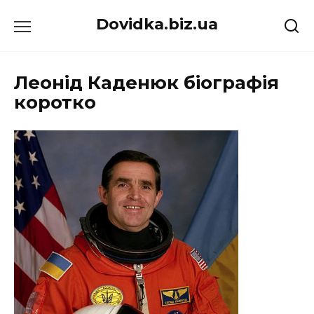
Перейти
Dovidka.biz.ua
до
вмісту
Леонід Каденюк біографія
коротко