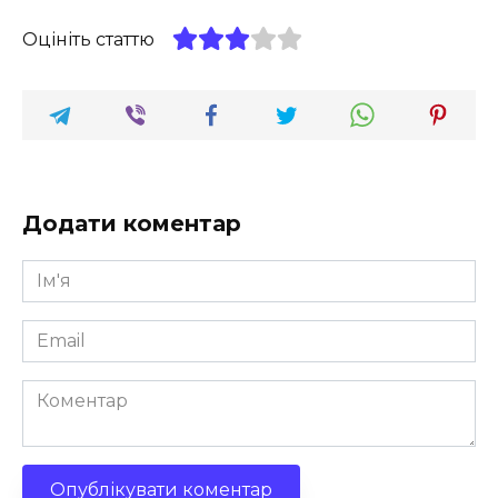
Оцініть статтю
Додати коментар
Ім'я
*
Email
*
Коментар