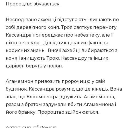
Пророцтво збувається.
Несподівано аххейці відступають і лишають по
собі дерев’яного коня. Троя святкує перемогу.
Кассандра попереджає про небезпеку, але її
ніхто не слухає. Довідник цікавих фактів та
корисних знань. Вночі аххейці вибираються з
коня і знищують Трою. Кассандру та інших
царівен беруть у полон.
Агамемнон привозить пророчицю у свій
будинок. Кассандра розуміє, що це кінець. Вона
знає, що Клітемнестра, дружина Агамемнона,
разом з братом задумали вбити Агамемнона і
його бранку. Пророцтво здійснюється.
Автор: cup_of_flowers