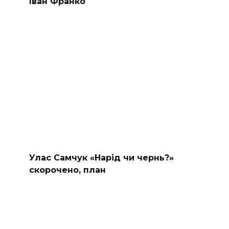
Іван Франко
Улас Самчук «Нарід чи чернь?»
скорочено, план