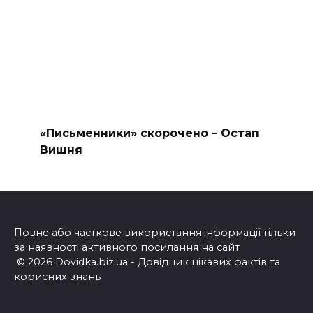
«Письменники» скорочено – Остап
Вишня
Повне або часткове використання інформації тільки
за наявності активного посилання на сайт
© 2026 Dovidka.biz.ua - Довідник цікавих фактів та
корисних знань