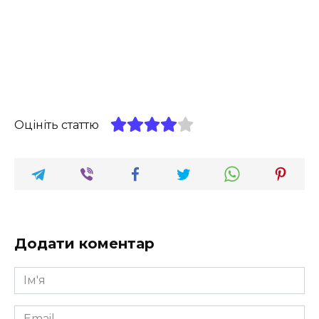
Оцініть статтю
Додати коментар
Ім'я
*
Email