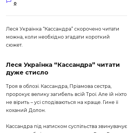
0
Леся Українка “Кассандра” скорочено читати
можна, коли необхідно згадати короткий
сюжет.
Леся Українка “Кассандра” читати
дуже стисло
Троя в облозі. Кассандра, Пріамова сестра,
пророкує велику загибель всій Трої. Але їй ніхто
не вірить – усі сподіваються на краще. Гине її
коханий Долон.
Кассандра під натиском суспільства звинувачує