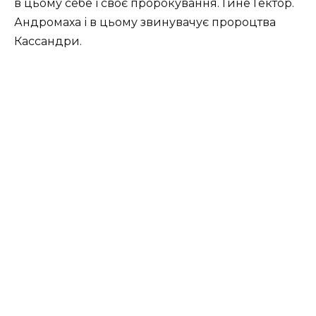
в цьому себе і своє пророкування. Гине Гектор.
Андромаха і в цьому звинувачує пророцтва
Кассандри.