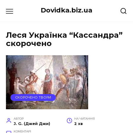
Перейти
Dovidka.biz.ua
до
вмісту
Леся Українка “Кассандра”
скорочено
СКОРОЧЕНО ТВОРИ
АВТОР
НА ЧИТАННЯ
J. G. (Джей Джи)
2 хв
КОМЕНТАРІ