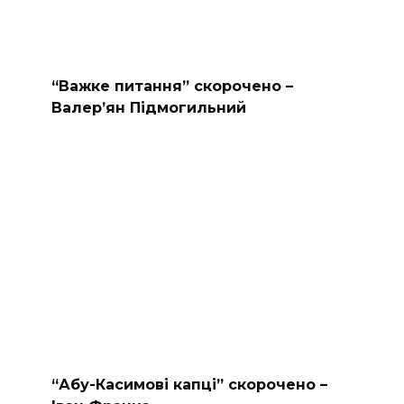
“Важке питання” скорочено –
Валер’ян Підмогильний
“Абу-Касимові капці” скорочено –