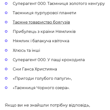
Суперагент 000. Таємниця золотого кенгуру
Таємниця пурпурової планети
Таємне товариство боягузів
Прибулець з країни Нямликів
Нямлик і балакуча квіточка
Хлюсь та інші
Суперагент 000. У пащі крокодила
Сни Ганса Християна
«Пригоди голубого папуги»,
«Таємниця Чорного озера».
Якщо ви не знайшли потрібну відповідь,