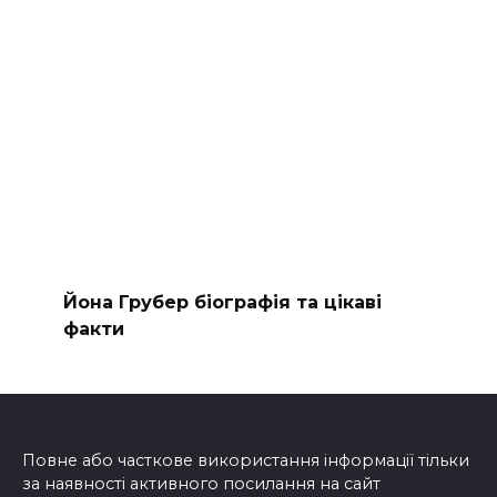
Йона Грубер біографія та цікаві
факти
Повне або часткове використання інформації тільки
за наявності активного посилання на сайт