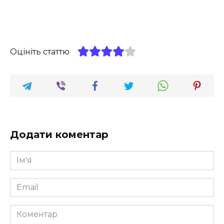
Оцініть статтю
Додати коментар
Ім'я
*
Email
*
Коментар