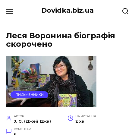
Перейти
Dovidka.biz.ua
до
вмісту
Леся Воронина біографія
скорочено
ПИСЬМЕННИКИ
АВТОР
НА ЧИТАННЯ
J. G. (Джей Джи)
2 хв
КОМЕНТАРІ
6