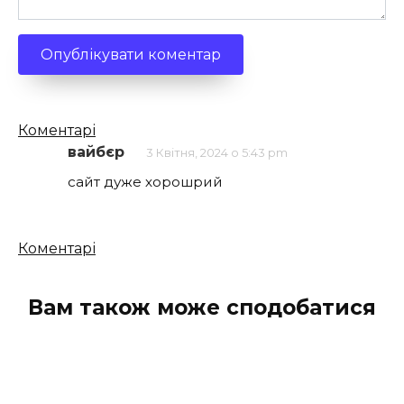
Кількість
Коментарі
коментарів
вайбєр
3 Квітня, 2024 о 5:43 pm
сайт дуже хорошрий
Кількість
Коментарі
коментарів
Вам також може сподобатися