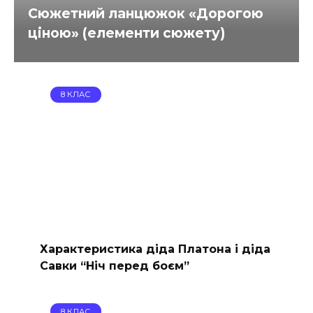
Сюжетний ланцюжок «Дорогою
ціною» (елементи сюжету)
8 КЛАС
Характеристика діда Платона і діда
Савки “Ніч перед боєм”
8 КЛАС