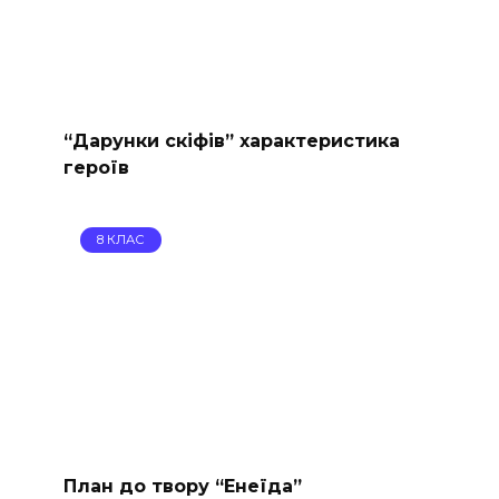
“Дарунки скіфів” характеристика
героїв
8 КЛАС
План до твору “Енеїда”