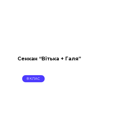
Сенкан “Вітька + Галя”
8 КЛАС