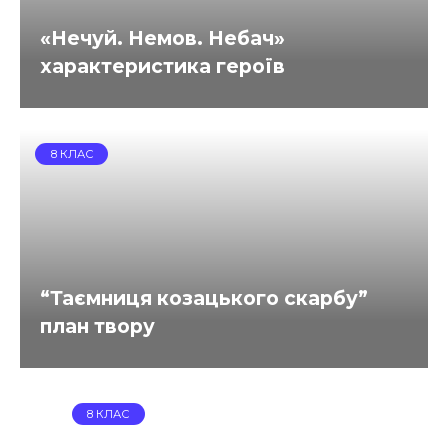
«Нечуй. Немов. Небач»
характеристика героїв
8 КЛАС
“Таємниця козацького скарбу”
план твору
8 КЛАС