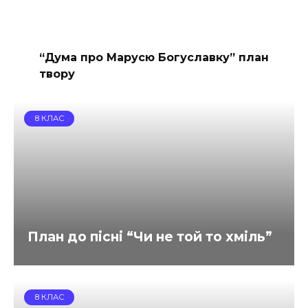
“Дума про Марусю Богуславку” план
твору
8 КЛАС
План до пісні “Чи не той то хміль”
8 КЛАС