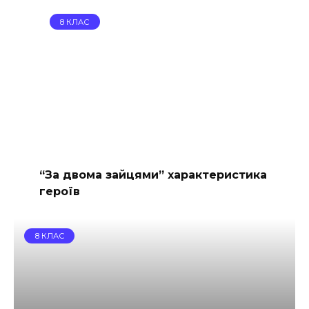
8 КЛАС
“За двома зайцями” характеристика
героїв
8 КЛАС