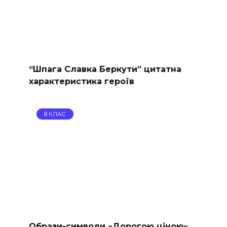
“Шпага Славка Беркути” цитатна
характеристика героїв
8 КЛАС
Образи-символи «Дорогою ціною»