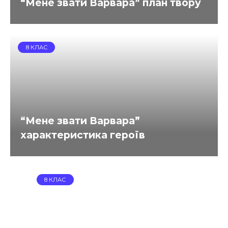
“Мене звати Варвара” план твору
8 КЛАС
“Мене звати Варвара”
характеристика героїв
8 КЛАС