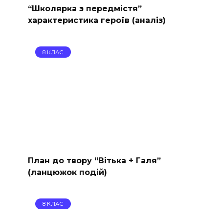
“Школярка з передмістя”
характеристика героїв (аналіз)
8 КЛАС
План до твору “Вітька + Галя”
(ланцюжок подій)
8 КЛАС