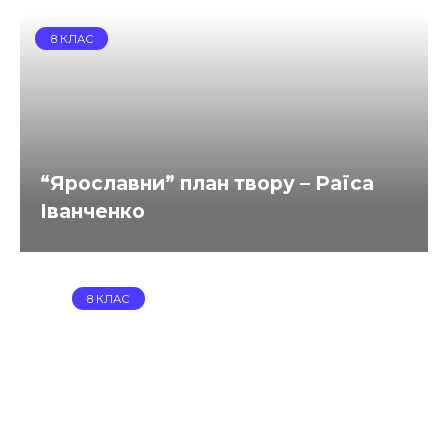
8 КЛАС
“Ярославни” план твору – Раїса
Іванченко
8 КЛАС