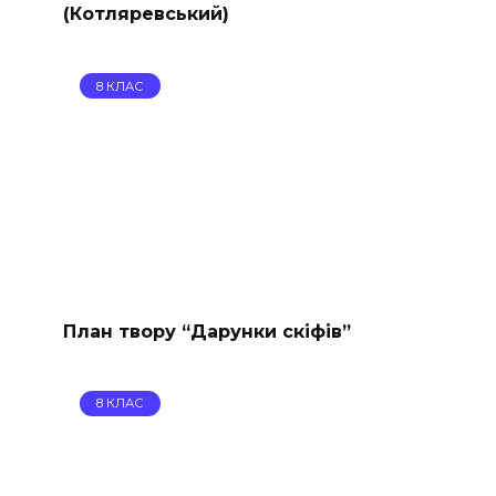
(Котляревський)
8 КЛАС
План твору “Дарунки скіфів”
8 КЛАС