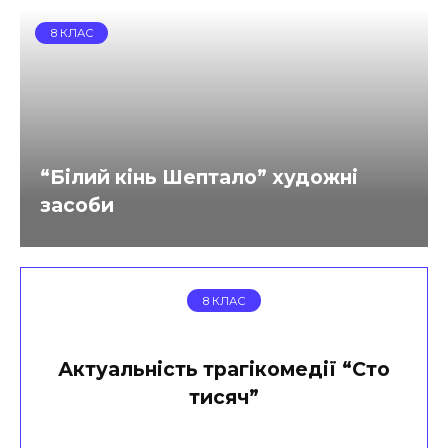
8 КЛАС
“Білий кінь Шептало” художні
засоби
8 КЛАС
Актуальність трагікомедії “Сто
тисяч”