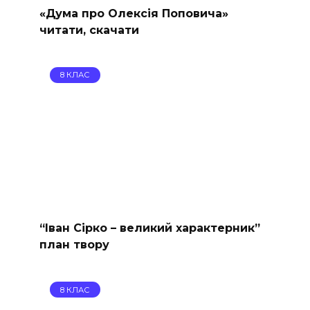
«Дума про Олексія Поповича»
читати, скачати
8 КЛАС
“Іван Сірко – великий характерник”
план твору
8 КЛАС