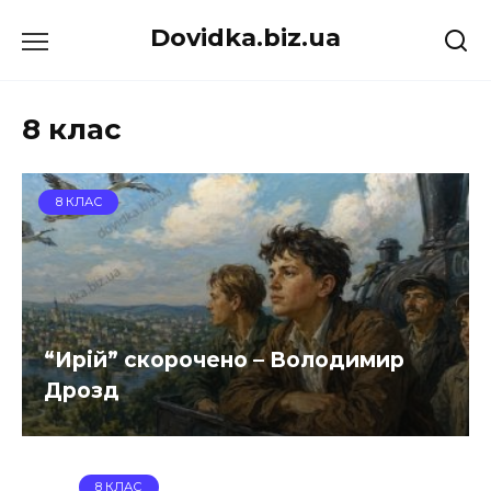
Перейти
Dovidka.biz.ua
до
вмісту
8 клас
8 КЛАС
“Ирій” скорочено – Володимир
Дрозд
8 КЛАС