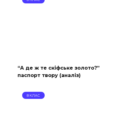
“А де ж те скіфське золото?”
паспорт твору (аналіз)
8 КЛАС