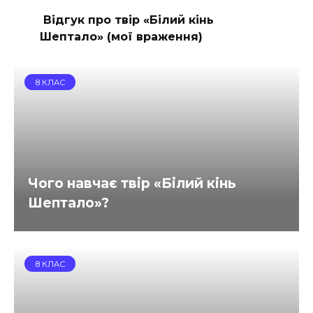
Відгук про твір «Білий кінь
Шептало» (мої враження)
8 КЛАС
Чого навчає твір «Білий кінь
Шептало»?
8 КЛАС