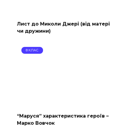
Лист до Миколи Джері (від матері
чи дружини)
8 КЛАС
“Маруся” характеристика героїв –
Марко Вовчок