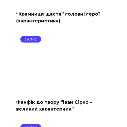
“Крамниця щастя” головні герої
(характеристика)
8 КЛАС
Фанфік до твору “Іван Сірко –
великий характерник​”