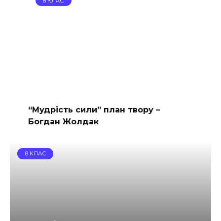
8 КЛАС
“Мудрість сили” план твору –
Богдан Жолдак
8 КЛАС