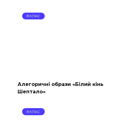
8 КЛАС
Алегоричні образи «Білий кінь
Шептало»
8 КЛАС