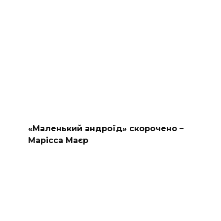
«Маленький андроїд» скорочено –
Марісса Маєр