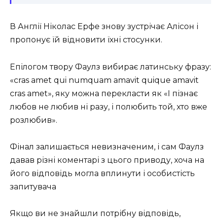
В Англії Ніколас Ерфе знову зустрічає Алісон і
пропонує їй відновити їхні стосунки.
Епілогом твору Фаулз вибирає латинську фразу:
«cras amet qui numquam amavit quique amavit
cras amet», яку можна перекласти як «І пізнає
любов не любив ні разу, і полюбить той, хто вже
розлюбив».
Фінал залишається невизначеним, і сам Фаулз
давав різні коментарі з цього приводу, хоча на
його відповідь могла вплинути і особистість
запитувача
Якщо ви не знайшли потрібну відповідь,