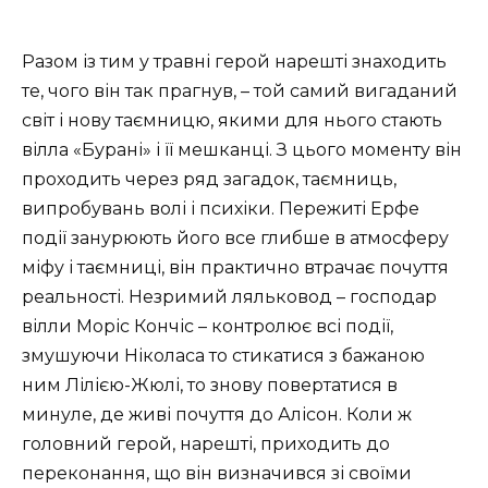
Разом із тим у травні герой нарешті знаходить
те, чого він так прагнув, – той самий вигаданий
світ і нову таємницю, якими для нього стають
вілла «Бурані» і її мешканці. З цього моменту він
проходить через ряд загадок, таємниць,
випробувань волі і психіки. Пережиті Ерфе
події занурюють його все глибше в атмосферу
міфу і таємниці, він практично втрачає почуття
реальності. Незримий ляльковод – господар
вілли Моріс Кончіс – контролює всі події,
змушуючи Ніколаса то стикатися з бажаною
ним Лілією-Жюлі, то знову повертатися в
минуле, де живі почуття до Алісон. Коли ж
головний герой, нарешті, приходить до
переконання, що він визначився зі своїми