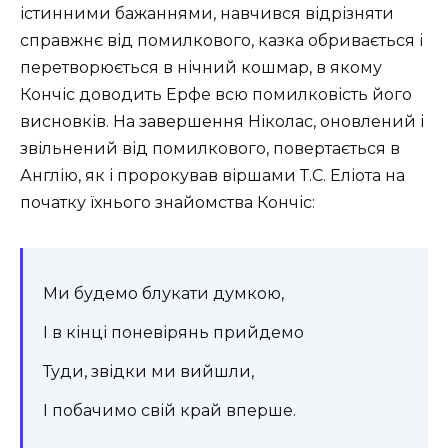
істинними бажаннями, навчився відрізняти
справжнє від помилкового, казка обривається і
перетворюється в нічний кошмар, в якому
Кончіс доводить Ерфе всю помилковість його
висновків. На завершення Ніколас, оновлений і
звільнений від помилкового, повертається в
Англію, як і пророкував віршами Т.С. Еліота на
початку їхнього знайомства Кончіс:
Ми будемо блукати думкою,
І в кінці поневірянь прийдемо
Туди, звідки ми вийшли,
І побачимо свій край вперше.