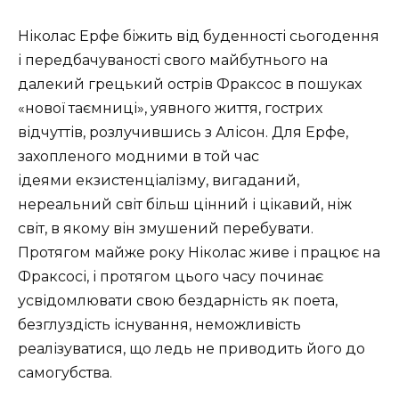
Ніколас Ерфе біжить від буденності сьогодення
і передбачуваності свого майбутнього на
далекий грецький острів Фраксос в пошуках
«нової таємниці», уявного життя, гострих
відчуттів, розлучившись з Алісон. Для Ерфе,
захопленого модними в той час
ідеями екзистенціалізму, вигаданий,
нереальний світ більш цінний і цікавий, ніж
світ, в якому він змушений перебувати.
Протягом майже року Ніколас живе і працює на
Фраксосі, і протягом цього часу починає
усвідомлювати свою бездарність як поета,
безглуздість існування, неможливість
реалізуватися, що ледь не приводить його до
самогубства.