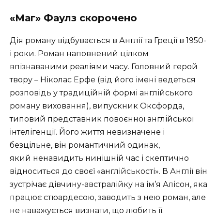
«Маг» Фаулз скорочено
Дія роману відбувається в Англії та Греції в 1950-
і роки. Роман наповнений цілком
впізнаваними реаліями часу. Головний герой
твору – Ніколас Ерфе (від його імені ведеться
розповідь у традиційній формі англійського
роману виховання), випускник Оксфорда,
типовий представник повоєнної англійської
інтелігенції. Його життя невизначене і
безцільне, він романтичний одинак,
який ненавидить нинішній час і скептично
відноситься до своєї «англійськості». В Англії він
зустрічає дівчину-австралійку на ім’я Алісон, яка
працює стюардесою, заводить з нею роман, але
не наважується визнати, що любить її.