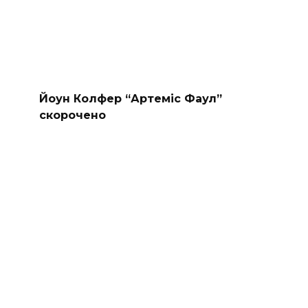
Йоун Колфер “Артеміс Фаул”
скорочено