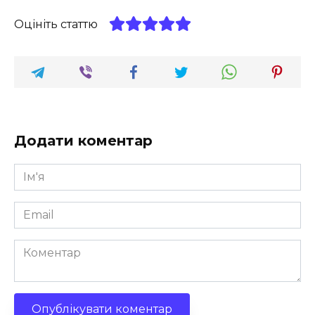
Оцініть статтю
Додати коментар
Ім'я
*
Email
*
Коментар