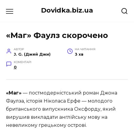
Перейти
Dovidka.biz.ua
до
вмісту
«Маг» Фаулз скорочено
АВТОР
НА ЧИТАННЯ
J. G. (Джей Джи)
3 хв
КОМЕНТАРІ
0
«Маг»
— постмодерністський роман Джона
Фаулза, історія Ніколаса Ерфе — молодого
британського випускника Оксфорду, який
вирушив викладати англійську мову на
невеликому грецькому острові.