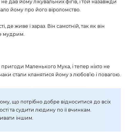
 не дав йому лікувальних фігів, і той назавжди
ло йому про його віроломство.
 де живе і зараз. Він самотній, так як він
же мудрим.
пригоди Маленького Мука, і тепер ніхто не
чаки стали кланятися йому з любов’ю і повагою.
тому, що потрібно добре відноситися до всіх
сті та судити людину по її вчинкам.
ивати іншим.