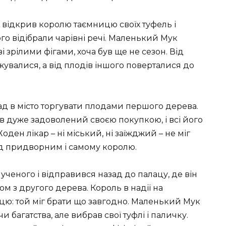
відкрив королю таємницю своїх туфель і
го відібрали чарівні речі. Маленький Мук
і зрілими фігами, хоча був ще не сезон. Від
жувалися, а від плодів іншого поверталися до
ад в місто торгувати плодами першого дерева.
в дуже задоволений своєю покупкою, і всі його
ден лікар – ні міський, ні заїжджий – не міг
д придворним і самому королю.
ченого і відправився назад до палацу, де він
м з другого дерева. Король в надії на
ю: той міг брати що завгодно. Маленький Мук
и багатства, але вибрав свої туфлі і паличку.