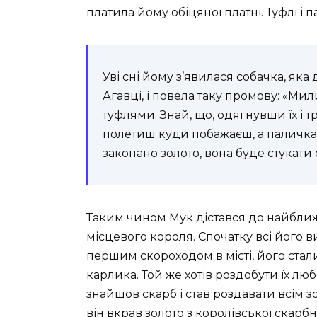
платила йому обіцяної платні. Туфлі і
Уві сні йому з’явилася собачка, як
Агавці, і повела таку промову: «Ми
туфлями. Знай, що, одягнувши їх і 
полетиш куди побажаєш, а паличка 
закопано золото, вона буде стукати о
Таким чином Мук дістався до найближ
місцевого короля. Спочатку всі його ви
першим скороходом в місті, його стал
карлика. Той же хотів роздобути їх лю
знайшов скарб і став роздавати всім з
він вкрав золото з королівської скарбн