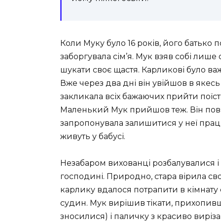
Коли Муку було 16 років, його батько по
заборгувала сім’я. Мук взяв собі лише 
шукати своє щастя. Карликові було важ
Вже через два дні він увійшов в якесь 
закликала всіх бажаючих прийти поїсти.
Маленький Мук прийшов теж. Він повіда
запропонувала залишитися у неї прац
живуть у бабусі.
Незабаром вихованці розбалувалися і
господині. Природно, стара вірила св
карлику вдалося потрапити в кімнату с
судин. Мук вирішив тікати, прихопивши
зносилися) і паличку з красиво виріз