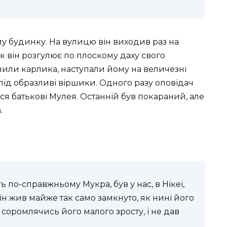
у будинку. На вулицю він виходив раз на
к він розгулює по плоскому даху свого
жнили карлика, наступали йому на величезні
слід образливі віршики. Одного разу оповідач
ся батькові Мулея. Останній був покараний, але
.
ь по-справжньому Мукра, був у нас, в Нікеї,
н жив майже так само замкнуто, як нині його
соромлячись його малого зросту, і не дав