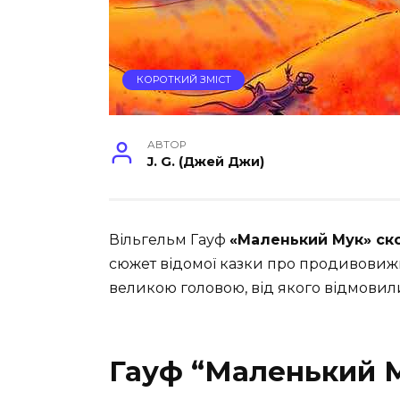
КОРОТКИЙ ЗМІСТ
АВТОР
J. G. (Джей Джи)
Вільгельм Гауф
«Маленький Мук» ск
сюжет відомої казки про продивовижн
великою головою, від якого відмовили
Гауф “Маленький 