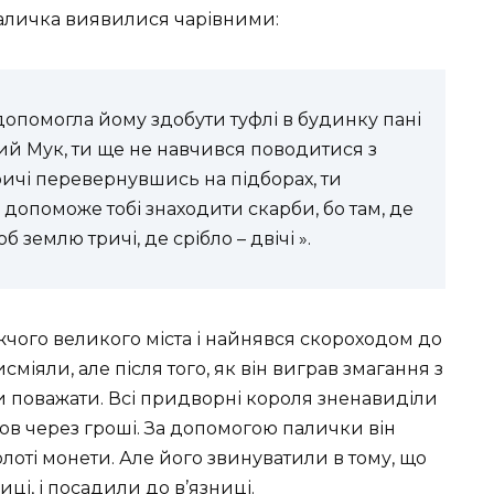
 паличка виявилися чарівними:
а допомогла йому здобути туфлі в будинку пані
лий Мук, ти ще не навчився поводитися з
тричі перевернувшись на підборах, ти
допоможе тобі знаходити скарби, бо там, де
б землю тричі, де срібло – двічі ».
чого великого міста і найнявся скороходом до
сміяли, але після того, як він виграв змагання з
и поважати. Всі придворні короля зненавиділи
бов через гроші. За допомогою палички він
олоті монети. Але його звинуватили в тому, що
иці, і посадили до в’язниці.