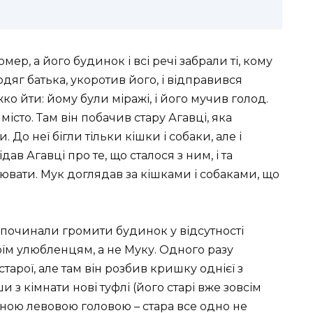
мер, а його будинок і всі речі забрали ті, кому
одяг батька, укоротив його, і відправився
ко йти: йому були міражі, і його мучив голод.
місто. Там він побачив стару Агавці, яка
 До неї бігли тільки кішки і собаки, але і
в Агавці про те, що сталося з ним, і та
ювати. Мук доглядав за кішками і собаками, що
 починали громити будинок у відсутності
оїм улюбленцям, а не Муку. Одного разу
тарої, але там він розбив кришку однієї з
 з кімнати нові туфлі (його старі вже зовсім
аною левовою головою – стара все одно не