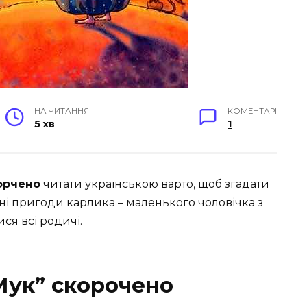
НА ЧИТАННЯ
КОМЕНТАРІ
5 хв
1
орчено
читати українською варто, щоб згадати
і пригоди карлика – маленького чоловічка з
ся всі родичі.
Мук” скорочено