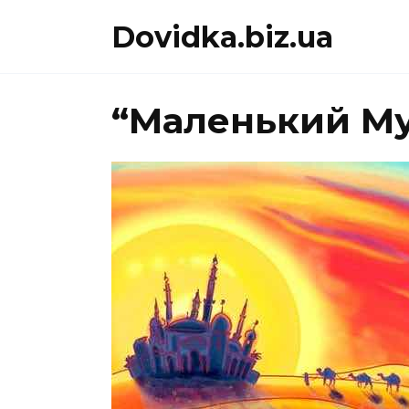
Перейти
Dovidka.biz.ua
до
вмісту
“Маленький Му