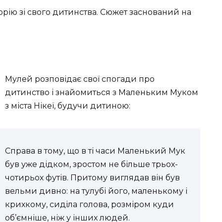
орію зі свого дитинства. Сюжет заснований на
Мулей розповідає свої спогади про
дитинство і знайомиться з Маленьким Муком
з міста Нікеї, будучи дитиною:
Справа в тому, що в ті часи Маленький Мук
був уже дідком, зростом не більше трьох-
чотирьох футів. Притому виглядав він був
вельми дивно: на тулубі його, маленькому і
крихкому, сиділа голова, розміром куди
об’ємніше, ніж у інших людей.