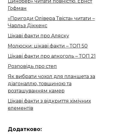
Цинобер» читати повністю. Ернст
Гофман
«Пригоди Олівера Твіста» читати –
Чарльз Діккенс
Цікаві факти про Аляску
Молюски: цікаві факти – ТОП 50
Цікаві факти про алкоголь – ТОП 21
Розповідь про степ
Як вибрати чохол для планшета за
діагоналлю, товщиною та
розташуванням камер
Цікаві факти з відкриття хімічних
елементів
Додатково: