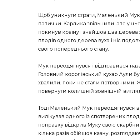
Щоб уникнути страти, Маленький Мук 
палички. Карлика звільнили, але у ньо
покинув країну і знайшов два дерева з
плодів одного дерева вуха і ніс подов
свого попереднього стану.
Мук переодягнувся і відправився наз
Головний королівський кухар Аули бу
хвалили, поки не стали потворними. Жо
повернути колишній зовнішній вигля
Тоді Маленький Мук переодягнувся в у
вилікував одного із спотворених плодо
поправку відкрив Муку свою скарбниц
кілька разів обійшов казну, розглядаюч