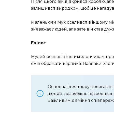
Після цього він відкрився королю, але
залишився виродком, щоб це нагадува
Маленький Мук оселився в іншому місті,
зневажає людей, але зате він став ду
Епілог
Мулей розповів іншим хлопчикам про 
смів ображати карлика. Навпаки, хлоп
Основна ідея твору полягає в 
людей, незалежно від зовнішно
Важливим є вміння співпереж