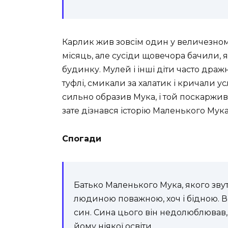
Карлик жив зовсім один у величезном
місяць, але сусіди щовечора бачили, я
будинку. Мулей і інші діти часто дра
туфлі, смикали за халатик і кричали у
сильно образив Мука, і той поскаржив
зате дізнався історію Маленького Мука
Спогади
Батько Маленького Мука, якого звут
людиною поважною, хоч і бідною. Ві
син. Сина цього він недолюблював, 
йому ніякої освіти.