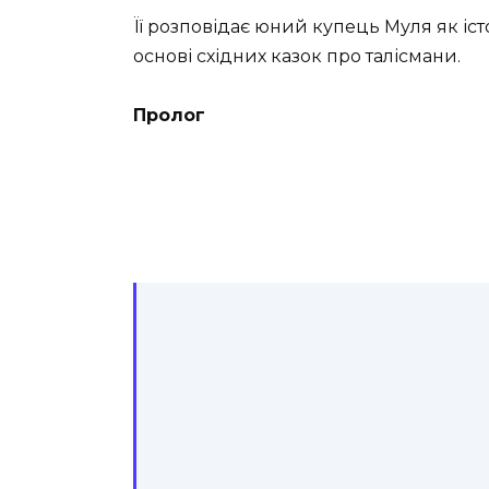
Її розповідає юний купець Муля як іст
основі східних казок про талісмани.
Пролог