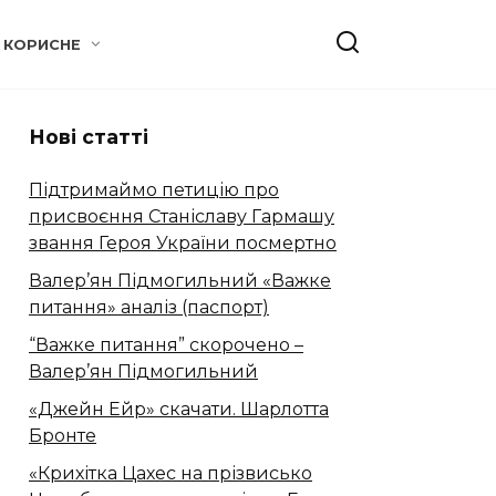
КОРИСНЕ
Нові статті
Підтримаймо петицію про
присвоєння Станіславу Гармашу
звання Героя України посмертно
Валер’ян Підмогильний «Важке
питання» аналіз (паспорт)
“Важке питання” скорочено –
Валер’ян Підмогильний
«Джейн Ейр» скачати. Шарлотта
Бронте
«Крихітка Цахес на прізвисько