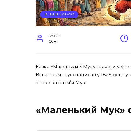
ВІЛЬГЕЛЬМ ГАУФ
АВТОР
O.H.
Казка «Маленький Мук» скачати у форм
Вільгельм Гауф написав у 1825 році, у
чоловіка на імʼя Мук.
«Маленький Мук» 