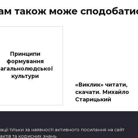
ам також може сподобати
Принципи
формування
загальнолюдської
культури
«Виклик» читати,
скачати. Михайло
Старицький
ії тільки за наявності активного посилання на сайт
фактів та корисних знань