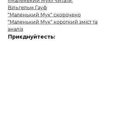
«Маленький Мук» читати.
Вільгельм Гауф
"Маленький Мук" скорочено
"Маленький Мук" короткий зміст та
аналіз
Приєднуйтесть: