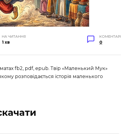
НА ЧИТАННЯ
КОМЕНТАРІ
1 хв
0
атах fb2, pdf, epub. Твір «Маленький Мук»
 якому розповідається історія маленького
скачати