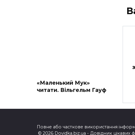
В
«Маленький Мук»
читати. Вільгельм Гауф
Повне або часткове використання інформац
© 2026 Dovidka.biz.ua - Довідник цікавих 