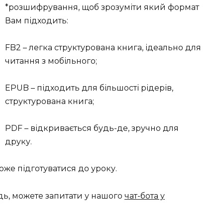
*розшифрування, щоб зрозуміти який формат
Вам підходить:
FB2 – легка структурована книга, ідеально для
читання з мобільного;
EPUB – підходить для більшості рідерів,
структурована книга;
PDF – відкривається будь-де, зручно для
друку.
же підготуватися до уроку.
дь, можете запитати у нашого
чат-бота у