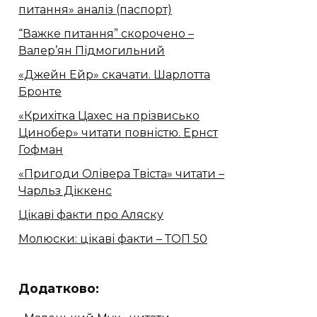
питання» аналіз (паспорт)
“Важке питання” скорочено –
Валер’ян Підмогильний
«Джейн Ейр» скачати. Шарлотта
Бронте
«Крихітка Цахес на прізвисько
Цинобер» читати повністю. Ернст
Гофман
«Пригоди Олівера Твіста» читати –
Чарльз Діккенс
Цікаві факти про Аляску
Молюски: цікаві факти – ТОП 50
Додатково: