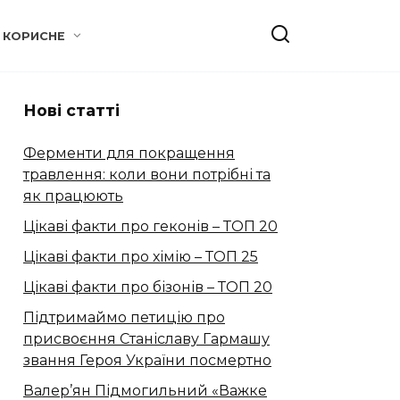
КОРИСНЕ
Нові статті
Ферменти для покращення
травлення: коли вони потрібні та
як працюють
Цікаві факти про геконів – ТОП 20
Цікаві факти про хімію – ТОП 25
Цікаві факти про бізонів – ТОП 20
Підтримаймо петицію про
присвоєння Станіславу Гармашу
звання Героя України посмертно
Валер’ян Підмогильний «Важке