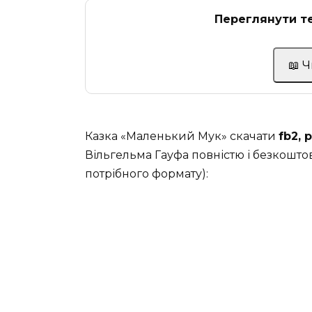
Переглянути те
📖 
Казка «Маленький Мук» скачати
fb2, 
Вільгельма Гауфа повністю і безкоштов
потрібного формату):