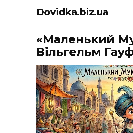
Перейти
Dovidka.biz.ua
до
вмісту
«Маленький Му
Вільгельм Гау