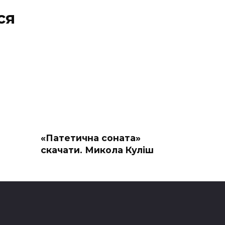
ся
«Патетична соната»
скачати. Микола Куліш