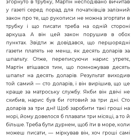
згорнуто в трубку, Мартін несподівано вичитав
у газеті серед порад для початківців залізний
закон про те, що рукописи не можна згортати в
трубку і що писати треба на одній стороні
аркуша. А він цей закон порушив в обох
пунктах. Звідти ж довідався, що першорядні
газети платять не менш, як десять доларів за
шпальту. Отже, переписуючи нарис утретє,
Мартін втішався тим, що помножував десять
шпальт на десять доларів. Результат виходив
той самий — сто доларів, і він вирішив, що це
краще за матроську службу. Якби він двічі не
схибив, нарис був би готовий за три дні. Сто
доларів за три дні! Щоб заробити такі гроші на
морі, йому довелося б плавати три місяці, а то й
більше. Треба бути дурнем, щоб іти в море, коли
можеш писати, — міркував він, хоч гроші самі