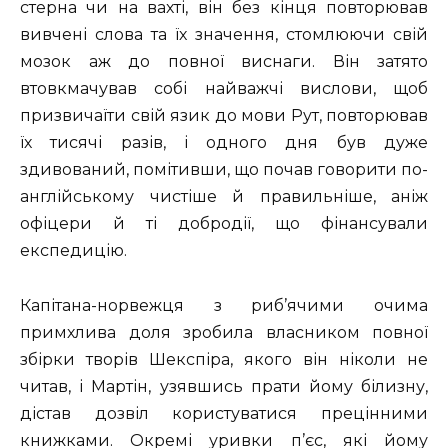
стерна чи на вахті, він без кінця повторював
вивчені слова та їх значення, стомлюючи свій
мозок аж до повної виснаги. Він затято
втовкмачував собі найважчі вислови, щоб
призвичаїти свій язик до мови Рут, повторював
їх тисячі разів, і одного дня був дуже
здивований, помітивши, що почав говорити по-
англійському чистіше й правильніше, аніж
офіцери й ті добродії, що фінансували
експедицію.
Капітана-норвежця з риб’ячими очима
примхлива доля зробила власником повної
збірки творів Шекспіра, якого він ніколи не
читав, і Мартін, узявшись прати йому білизну,
дістав дозвіл користуватися прецінними
книжками. Окремі уривки п’єс, які йому