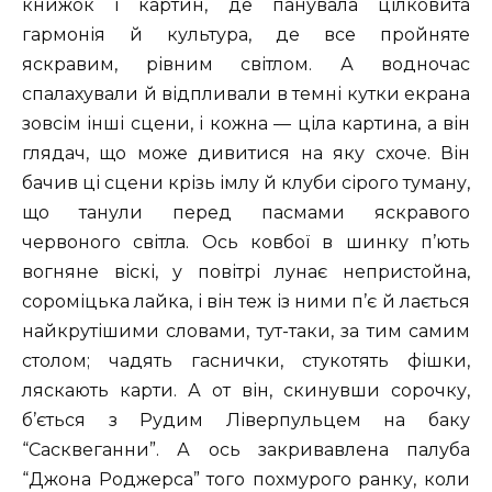
книжок і картин, де панувала цілковита
гармонія й культура, де все пройняте
яскравим, рівним світлом. А водночас
спалахували й відпливали в темні кутки екрана
зовсім інші сцени, і кожна — ціла картина, а він
глядач, що може дивитися на яку схоче. Він
бачив ці сцени крізь імлу й клуби сірого туману,
що танули перед пасмами яскравого
червоного світла. Ось ковбої в шинку п’ють
вогняне віскі, у повітрі лунає непристойна,
сороміцька лайка, і він теж із ними п’є й лається
найкрутішими словами, тут-таки, за тим самим
столом; чадять гаснички, стукотять фішки,
ляскають карти. А от він, скинувши сорочку,
б’ється з Рудим Ліверпульцем на баку
“Сасквеганни”. А ось закривавлена палуба
“Джона Роджерса” того похмурого ранку, коли