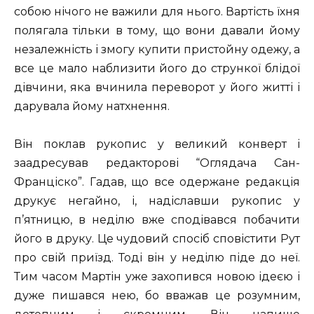
собою нічого не важили для нього. Вартість їхня
полягала тільки в тому, що вони давали йому
незалежність і змогу купити пристойну одежу, а
все це мало наблизити його до стрункої блідої
дівчини, яка вчинила переворот у його житті і
дарувала йому натхнення.
Він поклав рукопис у великий конверт і
заадресував редакторові “Оглядача Сан-
Франціско”. Гадав, що все одержане редакція
друкує негайно, і, надіславши рукопис у
п’ятницю, в неділю вже сподівався побачити
його в друку. Це чудовий спосіб сповістити Рут
про свій приїзд. Тоді він у неділю піде до неї.
Тим часом Мартін уже захопився новою ідеєю і
дуже пишався нею, бо вважав це розумним,