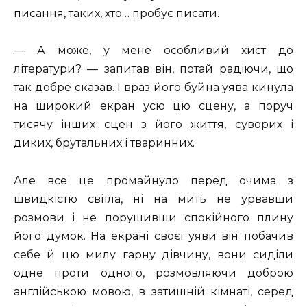
писання, таких, хто… пробує писати.
— А може, у мене особливий хист до
літератури? — запитав він, потай радіючи, що
так добре сказав. І враз його буйна уява кинула
на широкий екран усю цю сцену, а поруч
тисячу інших сцен з його життя, суворих і
диких, брутальних і тваринних.
Але все це промайнуло перед очима з
швидкістю світла, ні на мить не урвавши
розмови і не порушивши спокійного плину
його думок. На екрані своєї уяви він побачив
себе й цю милу гарну дівчину, вони сиділи
одне проти одного, розмовляючи доброю
англійською мовою, в затишній кімнаті, серед