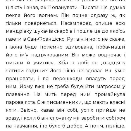
цілість і знав, як її опанувати. Писати! Ця думка
пекла його вогнем. Він почне одразу ж, як
тільки повернеться. Насамперед опише всю
мандрівку шукачів скарбів і пошле це до якоїсь
газети в Сан-Франціско. Рут він нічого не скаже,
і вона буде приємно здивована, побачивши
його ім’я надрукованим. Він може водночас і
писати й учитися. Хіба в добі не двадцять
чотири години? Його ніщо не здолає. Він уміє
працювати, і всі перешкоди впадуть перед
ним. Йому вже не треба буде йти матросом у
плавання. На мить перед ним промайнула
парова яхта. Є ж письменники, що мають власні
яхти. Звісно, казав він собі, успіх прийде не
зразу, і коли б він спочатку міг заробити собі хоч
на навчання, і то було б добре. А потім, пізніше,