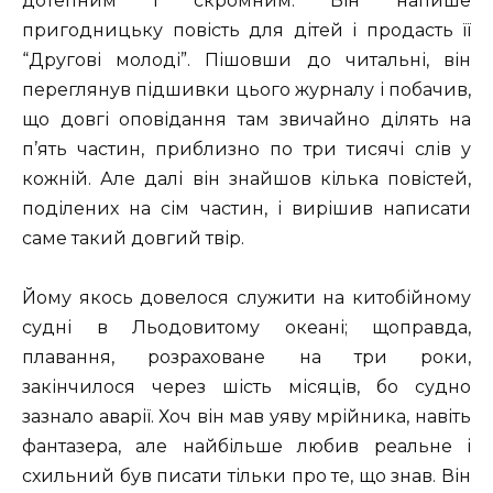
дотепним і скромним. Він напише
пригодницьку повість для дітей і продасть її
“Другові молоді”. Пішовши до читальні, він
переглянув підшивки цього журналу і побачив,
що довгі оповідання там звичайно ділять на
п’ять частин, приблизно по три тисячі слів у
кожній. Але далі він знайшов кілька повістей,
поділених на сім частин, і вирішив написати
саме такий довгий твір.
Йому якось довелося служити на китобійному
судні в Льодовитому океані; щоправда,
плавання, розраховане на три роки,
закінчилося через шість місяців, бо судно
зазнало аварії. Хоч він мав уяву мрійника, навіть
фантазера, але найбільше любив реальне і
схильний був писати тільки про те, що знав. Він