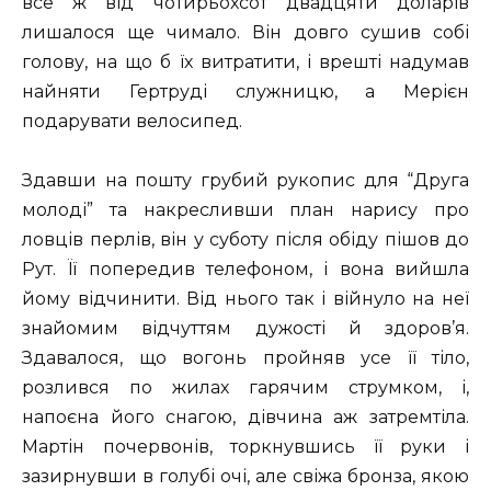
все ж від чотирьохсот двадцяти доларів
лишалося ще чимало. Він довго сушив собі
голову, на що б їх витратити, і врешті надумав
найняти Гертруді служницю, а Мерієн
подарувати велосипед.
Здавши на пошту грубий рукопис для “Друга
молоді” та накресливши план нарису про
ловців перлів, він у суботу після обіду пішов до
Рут. Її попередив телефоном, і вона вийшла
йому відчинити. Від нього так і війнуло на неї
знайомим відчуттям дужості й здоров’я.
Здавалося, що вогонь пройняв усе її тіло,
розлився по жилах гарячим струмком, і,
напоєна його снагою, дівчина аж затремтіла.
Мартін почервонів, торкнувшись її руки і
зазирнувши в голубі очі, але свіжа бронза, якою