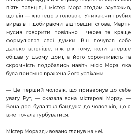
п’ять пальців, і містер Морз згодом зауважив,
що він — хлопець з головою. Уникаючи грубих
виразів і добираючи відповідні слова, Мартін
мусив говорити повільно і через те краще
формулював свої думки. Він почував себе
далеко вільніше, ніж рік тому, коли вперше
обідав у цьому домі, а його соромливість та
скромність подобались навіть місіс Морз, яка
була приємно вражена його успіхами.
— Це перший чоловік, що привернув до себе
увагу Рут, — сказала вона містерові Морзу. —
Вона досі була така байдужа до чоловіків, що я
вже почала турбуватися.
Містер Морз здивовано глянув на неї.