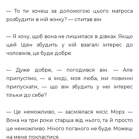
— То ти хочеш за допомогою цього матроса
розбудити в ній жінку? — спитав він.
— Я хочу, щоб вона не лишилася в дівках. Якщо
цей Іден збудить у ній взагалі інтерес до
чоловіків, це буде добре.
— Дуже добре, — погодився він. — Але
припустімо, — а іноді, моя люба, ми повинні
припускати, — що він збудить у неї інтерес
тільки до себе?
— Це неможливо, — засміялася місіс Морз. —
Вона на три роки старша від нього, та й просто
це неможливо. Нічого поганого не буде. Можеш
на мене покластися.