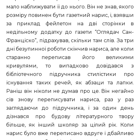
мало наближувати її до нього. Він не знав, якого
розміру повинен бути газетний нарис, і, взявши
за приклад фейлетон на дві сторінки в
недільному додатку до газети “Оглядач Сан-
Франціско”, підрахував, скільки там слів. За три
дні безупинної роботи скінчив нариса, але коли
старанно переписав його великими
кривулями, то випадково довідався з
бібліотечного підручника стилістики про
існування таких речей, як абзаци та лапки.
Раніш він ніколи не думав про це. Він негайно
сів знову переписувати нариса, раз у раз
заглядаючи до підручника, і за один день
дізнався про будову літературного твору
більше, як інший школяр за цілий рік. Коли
нарис було вже переписано вдруге і дбайливо