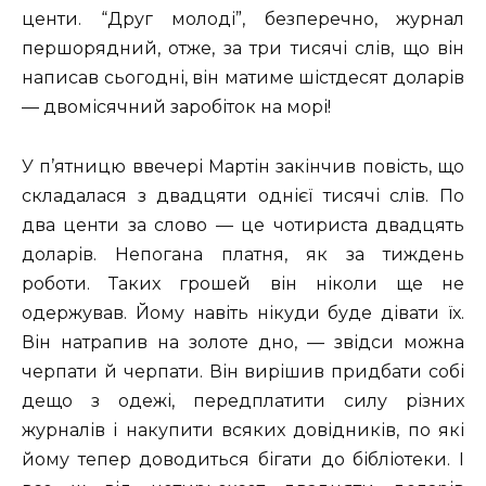
центи. “Друг молоді”, безперечно, журнал
першорядний, отже, за три тисячі слів, що він
написав сьогодні, він матиме шістдесят доларів
— двомісячний заробіток на морі!
У п’ятницю ввечері Мартін закінчив повість, що
складалася з двадцяти однієї тисячі слів. По
два центи за слово — це чотириста двадцять
доларів. Непогана платня, як за тиждень
роботи. Таких грошей він ніколи ще не
одержував. Йому навіть нікуди буде дівати їх.
Він натрапив на золоте дно, — звідси можна
черпати й черпати. Він вирішив придбати собі
дещо з одежі, передплатити силу різних
журналів і накупити всяких довідників, по які
йому тепер доводиться бігати до бібліотеки. І