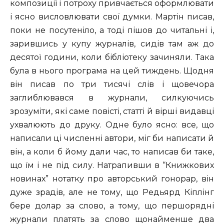
композиції і потроху привчається оформлювати
і ясно висловлювати свої думки. Мартін писав,
поки не посутеніло, а тоді пішов до читальні і,
зарившись у купу журналів, сидів там аж до
десятої години, коли бібліотеку зачиняли. Така
була в нього програма на цей тиждень. Щодня
він писав по три тисячі слів і щовечора
заглиблювався в журнали, силкуючись
зрозуміти, які саме повісті, статті й вірші видавці
ухвалюють до друку. Одне було ясно: все, що
написали ці численні автори, міг би написати й
він, а коли б йому дали час, то написав би таке,
що їм і не під силу. Натрапивши в “Книжкових
новинах” нотатку про авторський гонорар, він
дуже зрадів, але не тому, що Редьярд Кіплінг
бере долар за слово, а тому, що першорядні
журнали платять за слово щонайменше два