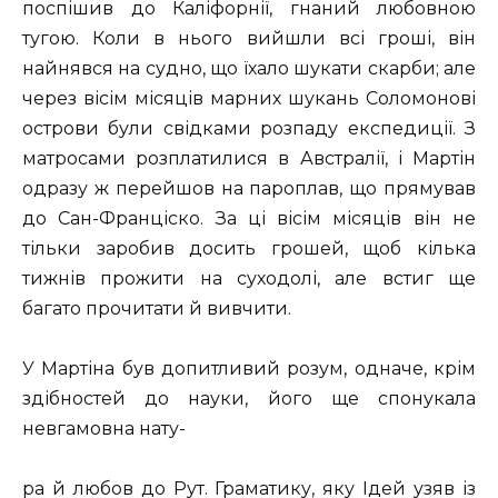
поспішив до Каліфорнії, гнаний любовною
тугою. Коли в нього вийшли всі гроші, він
найнявся на судно, що їхало шукати скарби; але
через вісім місяців марних шукань Соломонові
острови були свідками розпаду експедиції. З
матросами розплатилися в Австралії, і Мартін
одразу ж перейшов на пароплав, що прямував
до Сан-Франціско. За ці вісім місяців він не
тільки заробив досить грошей, щоб кілька
тижнів прожити на суходолі, але встиг ще
багато прочитати й вивчити.
У Мартіна був допитливий розум, одначе, крім
здібностей до науки, його ще спонукала
невгамовна нату-
pa й любов до Рут. Граматику, яку Ідей узяв із