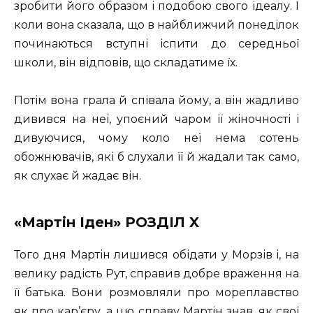
зробити його образом і подобою свого ідеалу. І
коли вона сказала, що в найближчий понеділок
починаються вступні іспити до середньої
школи, він відповів, що складатиме їх.
Потім вона грала й співала йому, а він жадливо
дивився на неї, упоєний чаром її жіночності і
дивуючися, чому коло неї нема сотень
обожнювачів, які б слухали її й жадали так само,
як слухає й жадає він.
«Мартін Іден» РОЗДІЛ X
Того дня Мартін лишився обідати у Морзів і, на
велику радість Рут, справив добре враження на
її батька. Вони розмовляли про мореплавство
як про кар’єру, а цю справу Мартін знав, як свої