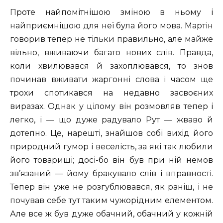
Проте найпомітнішою зміною в ньому і
найприємнішою для неї була його мова. Мартін
говорив тепер не тільки правильно, але майже
вільно, вживаючи багато нових слів. Правда,
коли хвилювався й захоплювався, то знов
починав вживати жаргонні слова і часом ще
трохи спотикався на недавно засвоєних
виразах. Однак у цілому він розмовляв тепер і
легко, і — що дуже радувало Рут — жваво й
дотепно. Це, нарешті, знайшов собі вихід його
природний гумор і веселість, за які так любили
його товариші; досі-бо він був при ній немов
зв’язаний — йому бракувало слів і вправності.
Тепер він уже не розгублювався, як раніш, і не
почував себе тут таким чужорідним елементом.
Але все ж був дуже обачний, обачний у кожній