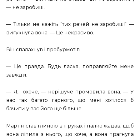
— не заробиш.
— Тільки не кажіть “тих речей не заробиш!” —
вигукнула вона. — Це некрасиво.
Він спалахнув і пробурмотів:
— Це правда. Будь ласка, поправляйте мене
завжди.
— Я… охоче, — нерішуче промовила вона. — У
вас так багато гарного, що мені хотілося б
бачити у вас його ще більше.
Мартін став глиною в її руках і палко жадав, щоб
вона ліпила з нього, що хоче, а вона прагнула