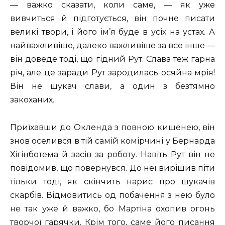
— важко сказати, коли саме, — як уже
вивчиться й підготується, він почне писати
великі твори, і його ім’я буде в усіх на устах. А
найважливіше, далеко важливіше за все інше —
він доведе тоді, що гідний Рут. Слава теж гарна
річ, але це заради Рут зародилась осяйна мрія!
Він не шукач слави, а один з безтямно
закоханих.
Приїхавши до Окленда з повною кишенею, він
знов оселився в тій самій комірчині у Бернарда
Хігінботема й засів за роботу. Навіть Рут він не
повідомив, що повернувся. До неї вирішив піти
тільки тоді, як скінчить нарис про шукачів
скарбів. Відмовитись од побачення з нею було
не так уже й важко, бо Мартіна охопив огонь
творчої гарячки. Крім того, саме його писання