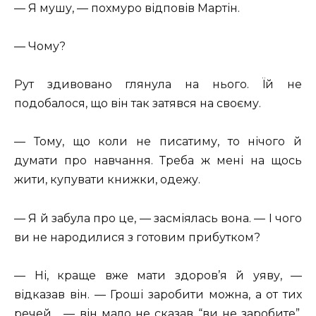
— Я мушу, — похмуро відповів Мартін.
— Чому?
Рут здивовано глянула на нього. Їй не
подобалося, що він так затявся на своєму.
— Тому, що коли не писатиму, то нічого й
думати про навчання. Треба ж мені на щось
жити, купувати книжки, одежу.
— Я й забула про це, — засміялась вона. — І чого
ви не народилися з готовим прибутком?
— Ні, краще вже мати здоров’я й уяву, —
відказав він. — Гроші заробити можна, а от тих
речей… — він мало не сказав “ви не заробите”,