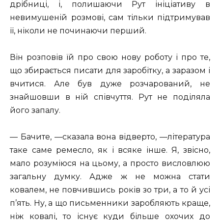
дрібниці, і, полишаючи Рут ініціативу в
невимушеній розмові, сам тільки підтримував
її, ніколи не починаючи перший.
Він розповів їй про свою нову роботу і про те,
що збирається писати для заробітку, а заразом і
вчитися. Але був дуже розчарований, не
знайшовши в ній співчуття. Рут не поділяла
його запалу.
— Бачите, —сказала вона відверто, —література
таке саме ремесло, як і всяке інше. Я, звісно,
мало розуміюся на цьому, а просто висловлюю
загальну думку. Адже ж не можна стати
ковалем, не повчившись років зо три, а то й усі
п’ять. Ну, а що письменники заробляють краще,
ніж ковалі, то існує куди більше охочих до