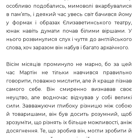
особливо подобались, мимоволі вкарбувалися
в пам’ять, і деякий час увесь світ бачився йому
у формах і образах Єлизаветинського театру,
юнак навіть думати почав білими віршами. У
нього розвинулися слух і чуття до англійського
слова, хоч заразом він набув і багато архаїчного.
Вісім місяців проминуло не марно, бо за цей
час Мартін не тільки навчився правильно
говорити, поважно мислити, але й краще пізнав
самого себе. Він смиренно визнавав своє
неуцтво, але водночас відчував у собі великі
сили. Завважуючи глибоку різницю між собою
й товаришами, він був досить розумний, щоб
зрозуміти, що різнять їх більше можливості, аніж
досягнення. Те, що зробив він, могли зробити й