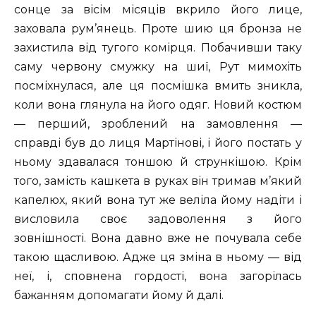
сонце за вісім місяців вкрило його лице,
заховала рум’янець. Проте шию ця бронза не
захистила від тугого комірця. Побачивши таку
саму червону смужку на шиї, Рут мимохіть
посміхнулася, але ця посмішка вмить зникла,
коли вона глянула на його одяг. Новий костюм
— перший, зроблений на замовлення —
справді був до лиця Мартінові, і його постать у
ньому здавалася тоншою й стрункішою. Крім
того, замість кашкета в руках він тримав м’який
капелюх, який вона тут же веліла йому надіти і
висловила своє задоволення з його
зовнішності. Вона давно вже не почувала себе
такою щасливою. Адже ця зміна в ньому — від
неї, і, сповнена гордості, вона загорілась
бажанням допомагати йому й далі.