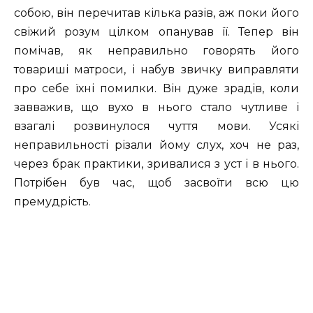
собою, він перечитав кілька разів, аж поки його
свіжий розум цілком опанував її. Тепер він
помічав, як неправильно говорять його
товариші матроси, і набув звичку виправляти
про себе їхні помилки. Він дуже зрадів, коли
завважив, що вухо в нього стало чутливе і
взагалі розвинулося чуття мови. Усякі
неправильності різали йому слух, хоч не раз,
через брак практики, зривалися з уст і в нього.
Потрібен був час, щоб засвоїти всю цю
премудрість.