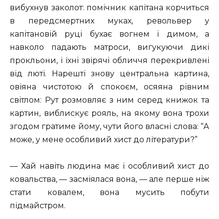
вибухнув заколот: помічник капітана корчиться
в передсмертних муках, револьвер у
капітановій руці бухає вогнем і димом, а
навколо падають матроси, вигукуючи дикі
прокльони, і їхні звірячі обличчя перекривлені
від люті. Нарешті знову центральна картина,
овіяна чистотою й спокоєм, осяяна рівним
світлом: Рут розмовляє з ним серед книжок та
картин, виблискує рояль, на якому вона трохи
згодом гратиме йому, чути його власні слова: “А
може, у мене особливий хист до літератури?”
— Хай навіть людина має і особливий хист до
ковальства, — засміялася вона, — але перше ніж
стати ковалем, вона мусить побути
підмайстром.