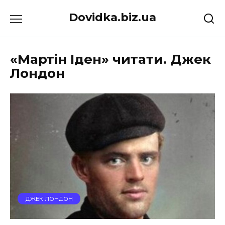
Перейти
Dovidka.biz.ua
до
вмісту
«Мартін Іден» читати. Джек
Лондон
ДЖЕК ЛОНДОН