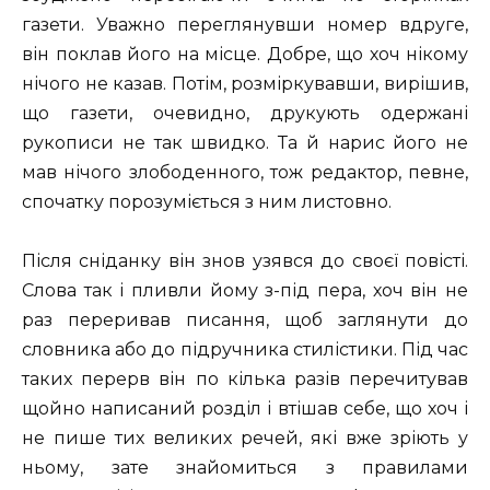
газети. Уважно переглянувши номер вдруге,
він поклав його на місце. Добре, що хоч нікому
нічого не казав. Потім, розміркувавши, вирішив,
що газети, очевидно, друкують одержані
рукописи не так швидко. Та й нарис його не
мав нічого злободенного, тож редактор, певне,
спочатку порозуміється з ним листовно.
Після сніданку він знов узявся до своєї повісті.
Слова так і пливли йому з-під пера, хоч він не
раз переривав писання, щоб заглянути до
словника або до підручника стилістики. Під час
таких перерв він по кілька разів перечитував
щойно написаний розділ і втішав себе, що хоч і
не пише тих великих речей, які вже зріють у
ньому, зате знайомиться з правилами