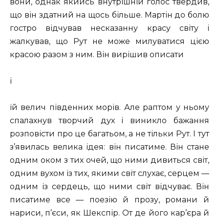
вони, однак якийсь внутрішній голос твердив,
що він здатний на щось більше. Мартін до болю
гостро відчував несказанну красу світу і
жалкував, що Рут не може милуватися цією
красою разом з ним. Він вирішив описати
і
їй велич південних морів. Але раптом у ньому
спалахнув творчий дух і виникло бажання
розповісти про це багатьом, а не тільки Рут. І тут
з’явилась велика ідея: він писатиме. Він стане
одним оком з тих очей, що ними дивиться світ,
одним вухом із тих, якими світ слухає, серцем —
одним із сердець, що ними світ відчуває. Він
писатиме все — поезію й прозу, романи й
нариси, п’єси, як Шекспір. От де його кар’єра й