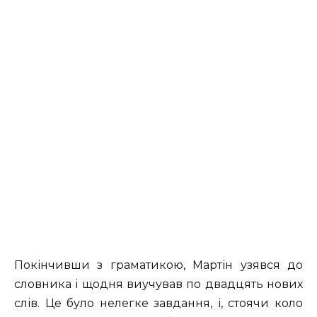
Покінчивши з граматикою, Мартін узявся до
словника і щодня виучував по двадцять нових
слів. Це було нелегке завдання, і, стоячи коло