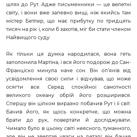
шлях до Рут. Адже письменники — це велетні
світу, і вони вже запевно вищі, ніж якийсь там
містер Бетлер, що має прибутку по тридцять
тисяч на рік і, коли б захотів, міг би стати членом
Найвищого суду.
Як тільки ця думка народилася, вона геть
заполонила Мартіна, і вся його подорож до Сан-
Франціско минула наче сон. Він оп’янів від
усвідомлення своєї сили і відчував, що може
осягти все. Серед спокійної самотності
великого океану обрій його розширився.
Спершу він цілком виразно побачив Рут і її світ.
Бачив його, як щось конкретне, що можна
брати до рук, повертати й досліджувати.
Чимало було в цьому світі неясного, туманного,
але він не звертав уваги на деталі: він бачив