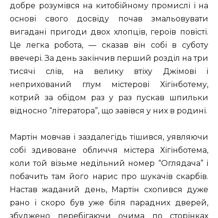
добре розумівся на китобійному промислі і на
основі свого досвіду почав змальовувати
вигадані пригоди двох хлопців, героїв повісті.
Це легка робота, — сказав він собі в суботу
ввечері. За день закінчив перший розділ на три
тисячі слів, на велику втіху Джімові і
неприхований глум містерові Хігінботему,
котрий за обідом раз у раз пускав шпильки
відносно “літератора”, що завівся у них в родині.
Мартін мовчав і заздалегідь тішився, уявляючи
собі здивоване обличчя містера Хігінботема,
коли той візьме недільний номер “Оглядача” і
побачить там його нарис про шукачів скарбів.
Настав жаданий день, Мартін схопився дуже
рано і скоро був уже біля парадних дверей,
збуджено перебігаючи очима по сторінках