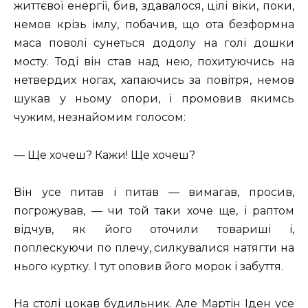
життєвої енергії, бив, здавалося, цілі віки, поки,
немов крізь імлу, побачив, що ота безформна
маса поволі сунеться додолу на голі дошки
мосту. Тоді він став над нею, похитуючись на
нетвердих ногах, хапаючись за повітря, немов
шукав у ньому опори, і промовив якимсь
чужим, незнайомим голосом:
— Ще хочеш? Кажи! Ще хочеш?
Він усе питав і питав — вимагав, просив,
погрожував, — чи той таки хоче ще, і раптом
відчув, як його оточили товариші і,
поплескуючи по плечу, силкувалися натягти на
нього куртку. І тут оповив його морок і забуття.
На столі цокав будильник. Але Мартін Іден усе