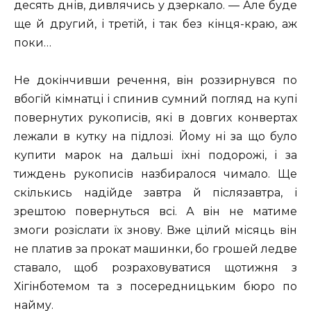
десять днів, дивлячись у дзеркало. — Але буде
ще й другий, і третій, і так без кінця-краю, аж
поки…
Не докінчивши речення, він роззирнувся по
вбогій кімнатці і спинив сумний погляд на купі
повернутих рукописів, які в довгих конвертах
лежали в кутку на підлозі. Йому ні за що було
купити марок на дальші їхні подорожі, і за
тиждень рукописів назбиралося чимало. Ще
скількись надійде завтра й післязавтра, і
зрештою повернуться всі. А він не матиме
змоги розіслати їх знову. Вже цілий місяць він
не платив за прокат машинки, бо грошей ледве
ставало, щоб розраховуватися щотижня з
Хігінботемом та з посередницьким бюро по
найму.