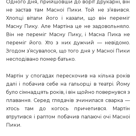
Одного дня, прийшовши до воріт друкарні, він
не застав там Масної Пики. Той не з’явився.
Хлопці вітали його і казали, що він переміг
Масну Пику. Але Мартіна це не задовольняло.
Він не переміг Масну Пику, і Масна Пика не
переміг його. Хто з них дужчий — невідомо.
Згодом з’ясувалося, що того дня у Масної Пики
несподівано помер батько.
Мартін у спогадах перескочив на кілька років
далі і побачив себе на гальорці в театрі. Йому
було сімнадцять років, і він щойно повернувся з
плавання. Серед глядачів зчинилася сварка —
хтось там до когось причепився. Мартін
втрутився і раптом побачив палаючі очі Масної
Пики.