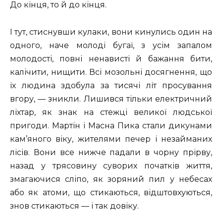
До кінця, то й до кінця.
І тут, стиснувши кулаки, вони кинулись один на
одного, наче молоді бугаї, з усім запалом
молодості, повні ненависті й бажання бити,
калічити, нищити. Всі мозольні досягнення, що
їх людина здобула за тисячі літ просування
вгору, — зникли. Лишився тільки електричний
ліхтар, як знак на стежці великої людської
пригоди. Мартін і Масна Пика стали дикунами
кам’яного віку, жителями печер і незайманих
лісів. Вони все нижче падали в чорну прірву,
назад у трясовину суворих початків життя,
змагаючися сліпо, як зоряний пил у небесах
або як атоми, що стикаються, відштовхуються,
знов стикаються — і так довіку.