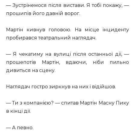
— Зустрінемося після вистави. Я тобі покажу, —
прошипів його давній ворог.
Мартін кивнув головою. На місце інциденту
пробирався театральний наглядач.
— Я чекатиму на вулиці після останньої дії, —
прошепотів Мартін, вдаючи, ніби пильно
дивиться на сцену.
Наглядач гостро зиркнув на них і відійшов.
— Ти з компанією? — спитав Мартін Масну Пику
в кінці дії.
— А певно.