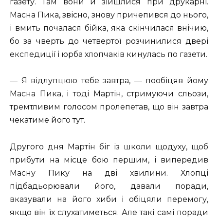
газету. Там вони й зійшлися при друкарні.
Масна Пика, звісно, знову причепився до нього,
і вмить почалася бійка, яка скінчилася внічию,
бо за чверть до четвертої розчинилися двері
експедиції і юрба хлопчаків кинулась по газети.
— Я відлупцюю тебе завтра, — пообіцяв йому
Масна Пика, і тоді Мартін, стримуючи сльози,
тремтливим голосом пролепетав, що він завтра
чекатиме його тут.
Другого дня Мартін біг із школи щодуху, щоб
прибути на місце бою першим, і випередив
Масну Пику на дві хвилини. Хлопці
підбадьорювали його, давали поради,
вказували на його хиби і обіцяли перемогу,
якщо він їх слухатиметься. Але такі самі поради