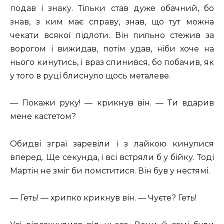
подав і знаку. Тільки став дуже обачний, бо
знав, з ким має справу, знав, що тут можна
чекати всякої підлоти. Він пильно стежив за
ворогом і вижидав, потім удав, ніби хоче на
нього кинутись, і враз спинився, бо побачив, як
у того в руці блиснуло щось металеве.
— Покажи руку! — крикнув він. — Ти вдарив
мене кастетом?
Обидві зграї заревіли і з лайкою кинулися
вперед. Ще секунда, і всі встряли б у бійку. Тоді
Мартін не зміг би помститися. Він був у нестямі.
— Геть! — хрипко крикнув він. — Чуєте? Геть!