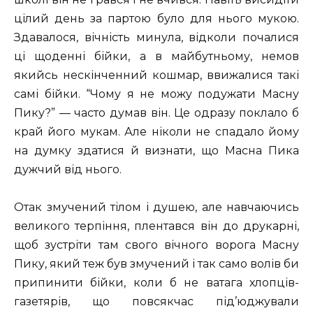
цілий день за партою було для нього мукою.
Здавалося, вічність минула, відколи почалися
ці щоденні бійки, а в майбутньому, немов
якийсь нескінченний кошмар, ввижалися такі
самі бійки. “Чому я не можу подужати Масну
Пику?” — часто думав він. Це одразу поклало б
край його мукам. Але ніколи не спадало йому
на думку здатися й визнати, що Масна Пика
дужчий від нього.
Отак змучений тілом і душею, але навчаючись
великого терпіння, плентався він до друкарні,
щоб зустріти там свого вічного ворога Масну
Пику, який теж був змучений і так само волів би
припинити бійки, коли б не ватага хлопців-
газетярів, що повсякчас під’юджували