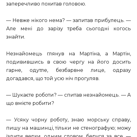
заперечливо похитав головою.
— Невже нікого нема? — запитав прибулець. —
Але мені до зарізу треба сьогодні когось
знайти.
Незнайомець глянув на Мартіна, а Мартін,
подивившись в свою чергу на його досить
гарне, одутле, безбарвне лице, одразу
догадався, що той усю ніч прогуляв.
— Шукаєте роботи? — спитав незнайомець. — А
що вмієте робити?
— Усяку чорну роботу, знаю морську справу,
пишу на машинці, тільки не стенографую; можу
їздити верхи, одним словом, беруся за все, —