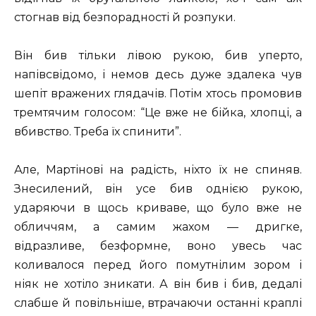
стогнав від безпорадності й розпуки.
Він бив тільки лівою рукою, бив уперто,
напівсвідомо, і немов десь дуже здалека чув
шепіт вражених глядачів. Потім хтось промовив
тремтячим голосом: “Це вже не бійка, хлопці, а
вбивство. Треба їх спинити”.
Але, Мартінові на радість, ніхто їх не спиняв.
Знесилений, він усе бив однією рукою,
ударяючи в щось криваве, що було вже не
обличчям, а самим жахом — дригке,
відразливе, безформне, воно увесь час
коливалося перед його помутнілим зором і
ніяк не хотіло зникати. А він бив і бив, дедалі
слабше й повільніше, втрачаючи останні краплі