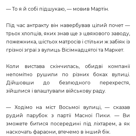
— То я й собі підшукаю, — мовив Мартін.
Під час антракту він навербував цілий почет —
трьох хлопців, яких знав ще з цвяхового заводу,
пожежника, шістьох матросів і стільки ж забіяк із
грізної зграї з вулиць Вісімнадцятої та Маркет.
Коли вистава скінчилась, обидві компанії
непомітно рушили по різних боках вулиці.
Дійшовши до безлюдного перехрестя,
зійшлися і влаштували військову раду.
— Ходімо на міст Восьмої вулиці, — сказав
рудий парубок з партії Масної Пики. — Ви
зможете битися посередині під ліхтарем, а як
наскочать фараони, втечемо в інший бік.