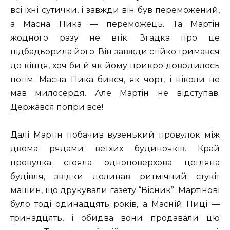
всі їхні сутички, і завжди він був переможений,
а Масна Пика — переможець. Та Мартін
жодного разу не втік. Згадка про це
підбадьорила його. Він завжди стійко тримався
до кінця, хоч би й як йому прикро доводилось
потім. Масна Пика бився, як чорт, і ніколи не
мав милосердя. Але Мартін не відступав.
Держався попри все!
Далі Мартін побачив вузенький провулок між
двома рядами ветхих будиночків. Край
провулка стояла одноповерхова цегляна
будівля, звідки долинав ритмічний стукіт
машин, що друкували газету “Вісник”. Мартінові
було тоді одинадцять років, а Масній Пиці —
тринадцять, і обидва вони продавали цю