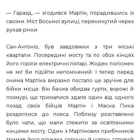
— Гаразд, — згодився Мартін, порадившись із
своїми. Міст Восьмої вулиці, перекинутий через
рукав річки
Сан-Антоніо, був завдовжки з три міські
квартали. Посередині мосту та по обох кінцях
його горіли електричні ліхтарі. Жоден полісмен
не міг би підійти непомічений. І тепер перед
очима Мартіна виразно постало це зручне для
бійки місце. Він бачив обидва гурти, ворожі й
похмурі, що трималися здаля один від одного
позад своїх бійців. Мартін і Масна Пика
роздяглися до пояса. Поблизу розставлено
було чати, що мали стежити за освітленими
кінцями мосту. Один з Мартінових прибічників
тримав його піджака, сорочку й шапку, готовий