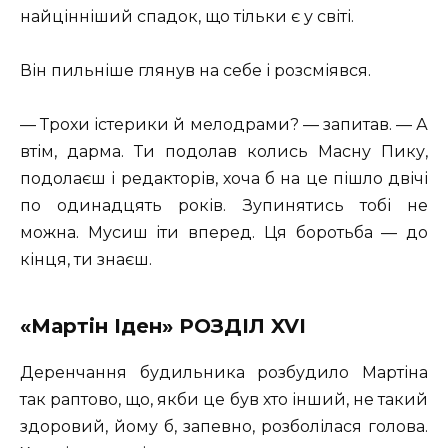
найцінніший спадок, що тільки є у світі.
Він пильніше глянув на себе і розсміявся.
— Трохи істерики й мелодрами? — запитав. — А
втім, дарма. Ти подолав колись Масну Пику,
подолаєш і редакторів, хоча б на це пішло двічі
по одинадцять років. Зупинятись тобі не
можна. Мусиш іти вперед. Ця боротьба — до
кінця, ти знаєш.
«Мартін Іден» РОЗДІЛ XVI
Деренчання будильника розбудило Мартіна
так раптово, що, якби це був хто інший, не такий
здоровий, йому б, запевно, розболілася голова.