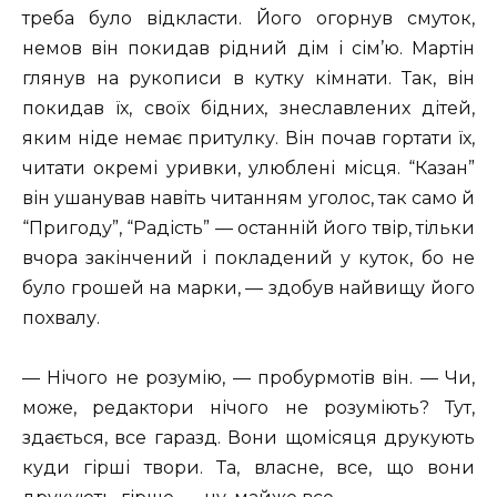
треба було відкласти. Його огорнув смуток,
немов він покидав рідний дім і сім’ю. Мартін
глянув на рукописи в кутку кімнати. Так, він
покидав їх, своїх бідних, знеславлених дітей,
яким ніде немає притулку. Він почав гортати їх,
читати окремі уривки, улюблені місця. “Казан”
він ушанував навіть читанням уголос, так само й
“Пригоду”, “Радість” — останній його твір, тільки
вчора закінчений і покладений у куток, бо не
було грошей на марки, — здобув найвищу його
похвалу.
— Нічого не розумію, — пробурмотів він. — Чи,
може, редактори нічого не розуміють? Тут,
здається, все гаразд. Вони щомісяця друкують
куди гірші твори. Та, власне, все, що вони