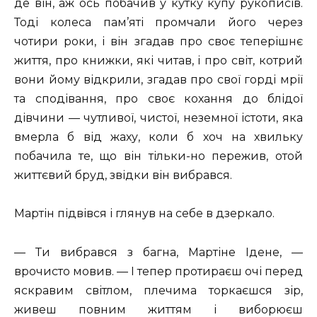
де він, аж ось побачив у кутку купу рукописів.
Тоді колеса пам’яті промчали його через
чотири роки, і він згадав про своє теперішнє
життя, про книжки, які читав, і про світ, котрий
вони йому відкрили, згадав про свої горді мрії
та сподівання, про своє кохання до блідої
дівчини — чутливої, чистої, неземної істоти, яка
вмерла б від жаху, коли б хоч на хвильку
побачила те, що він тільки-но пережив, отой
життєвий бруд, звідки він вибрався.
Мартін підвівся і глянув на себе в дзеркало.
— Ти вибрався з багна, Мартіне Ідене, —
врочисто мовив. — І тепер протираєш очі перед
яскравим світлом, плечима торкаєшся зір,
живеш повним життям і виборюєш