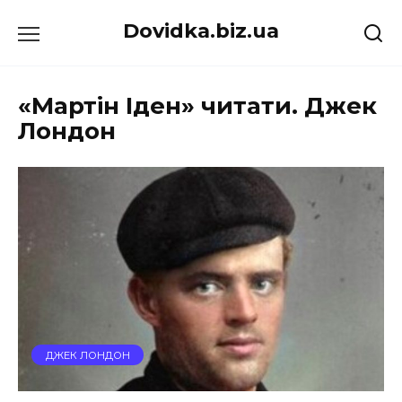
Перейти
Dovidka.biz.ua
до
вмісту
«Мартін Іден» читати. Джек
Лондон
ДЖЕК ЛОНДОН