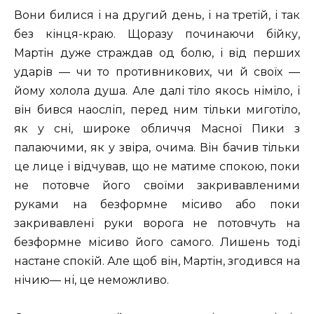
Вони билися і на другий день, і на третій, і так
без кінця-краю. Щоразу починаючи бійку,
Мартін дуже страждав од болю, і від перших
ударів — чи то противникових, чи й своїх —
йому холола душа. Але далі тіло якось німіло, і
він бився наосліп, перед ним тільки миготіло,
як у сні, широке обличчя Масної Пики з
палаючими, як у звіра, очима. Він бачив тільки
це лице і відчував, що не матиме спокою, поки
не потовче його своїми закривавленими
руками на безформне місиво або поки
закривавлені руки ворога не потовчуть на
безформне місиво його самого. Лишень тоді
настане спокій. Але щоб він, Мартін, згодився на
нічию— ні, це неможливо.