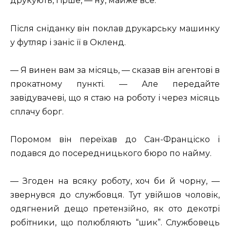
друкують, гірше, — ну, майже все.
Після сніданку він поклав друкарську машинку
у футляр і заніс її в Окленд.
— Я винен вам за місяць, — сказав він агентові в
прокатному пункті. — Але передайте
завідувачеві, що я стаю на роботу і через місяць
сплачу борг.
Поромом він переїхав до Сан-Франціско і
подався до посередницького бюро по найму.
— Згоден на всяку роботу, хоч би й чорну, —
звернувся до службовця. Тут увійшов чоловік,
одягнений дещо претензійно, як ото декотрі
робітники, що полюбляють “шик”. Службовець