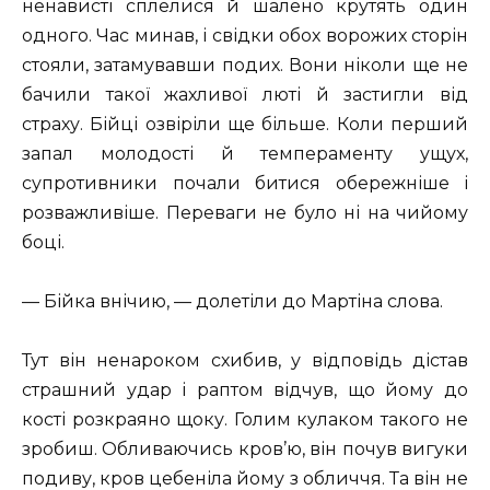
ненависті сплелися й шалено крутять один
одного. Час минав, і свідки обох ворожих сторін
стояли, затамувавши подих. Вони ніколи ще не
бачили такої жахливої люті й застигли від
страху. Бійці озвіріли ще більше. Коли перший
запал молодості й темпераменту ущух,
супротивники почали битися обережніше і
розважливіше. Переваги не було ні на чийому
боці.
— Бійка внічию, — долетіли до Мартіна слова.
Тут він ненароком схибив, у відповідь дістав
страшний удар і раптом відчув, що йому до
кості розкраяно щоку. Голим кулаком такого не
зробиш. Обливаючись кров’ю, він почув вигуки
подиву, кров цебеніла йому з обличчя. Та він не