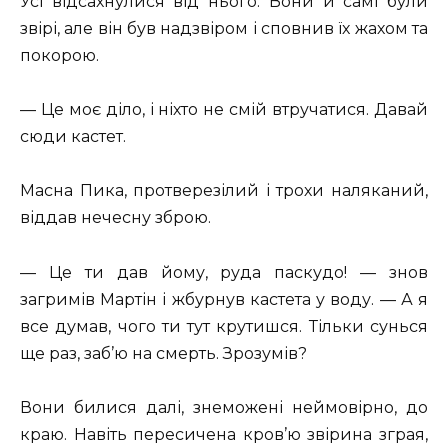
Усі відсахнулися від нього. Вони й самі були
звірі, але він був надзвіром і сповнив їх жахом та
покорою.
— Це моє діло, і ніхто не смій втручатися. Давай
сюди кастет.
Масна Пика, протверезілий і трохи наляканий,
віддав нечесну зброю.
— Це ти дав йому, руда паскудо! — знов
загримів Мартін і жбурнув кастета у воду. — А я
все думав, чого ти тут крутишся. Тільки сунься
ще раз, заб’ю на смерть. Зрозумів?
Вони билися далі, знеможені неймовірно, до
краю. Навіть пересичена кров’ю звірина зграя,