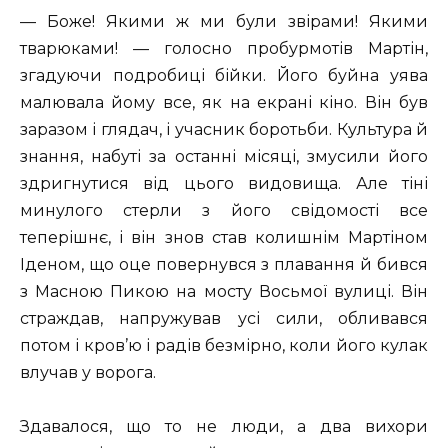
— Боже! Якими ж ми були звірами! Якими
тварюками! — голосно пробурмотів Мартін,
згадуючи подробиці бійки. Його буйна уява
малювала йому все, як на екрані кіно. Він був
заразом і глядач, і учасник боротьби. Культура й
знання, набуті за останні місяці, змусили його
здригнутися від цього видовища. Але тіні
минулого стерли з його свідомості все
теперішнє, і він знов став колишнім Мартіном
Іденом, що оце повернувся з плавання й бився
з Масною Пикою на мосту Восьмої вулиці. Він
страждав, напружував усі сили, обливався
потом і кров’ю і радів безмірно, коли його кулак
влучав у ворога.
Здавалося, що то не люди, а два вихори