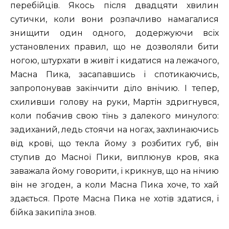
перебійців. Якось після двадцяти хвилин
сутички, коли вони розпачливо намагалися
знищити один одного, додержуючи всіх
установлених правил, що не дозволяли бити
ногою, штурхати в живіт і кидатися на лежачого,
Масна Пика, засапавшись і спотикаючись,
запропонував закінчити діло внічию. І тепер,
схиливши голову на руки, Мартін здригнувся,
коли побачив свою тінь з далекого минулого:
задиханий, ледь стоячи на ногах, захлинаючись
від крові, що текла йому з розбитих губ, він
ступив до Масної Пики, виплюнув кров, яка
заважала йому говорити, і крикнув, що на нічию
він не згоден, а коли Масна Пика хоче, то хай
здається. Проте Масна Пика не хотів здатися, і
бійка закипіла знов.