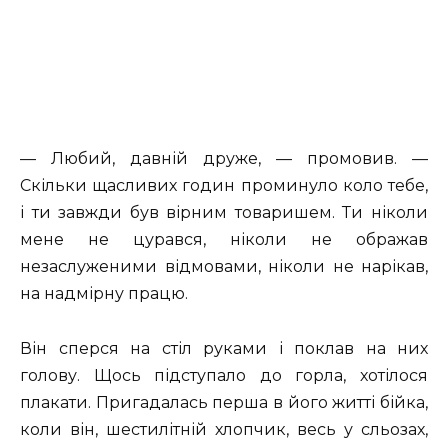
— Любий, давній друже, — промовив. —
Скільки щасливих годин проминуло коло тебе,
і ти завжди був вірним товаришем. Ти ніколи
мене не цурався, ніколи не ображав
незаслуженими відмовами, ніколи не нарікав,
на надмірну працю.
Він сперся на стіл руками і поклав на них
голову. Щось підступало до горла, хотілося
плакати. Пригадалась перша в його житті бійка,
коли він, шестилітній хлопчик, весь у сльозах,