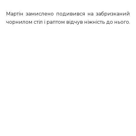
Мартін замислено подивився на забризканий
чорнилом стіл і раптом відчув ніжність до нього.