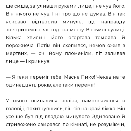
ще сидів, затуливши руками лице, і не чув його.
Він нічого не чув. І ні про що не думав. Він так
яскраво відтворив минуле, що направду
знепритомнів, як тоді на мосту Восьмої вулиці.
Кілька хвилин його огортала темрява й
порожнеча. Потім він схопився, немов ожив з
мертвих, — очі йому пломеніли, піт заливав
лице — і крикнув:
— Я таки переміг тебе, Масна Пико! Чекав на те
одинадцять років, але таки переміг!
У нього вгиналися коліна, паморочилося в
голові, і, похитнувшись, він сів на край ліжка. Він
усе ще був під владою минулого. Здивовано й
стривожено озирався по кімнаті, не розуміючи,