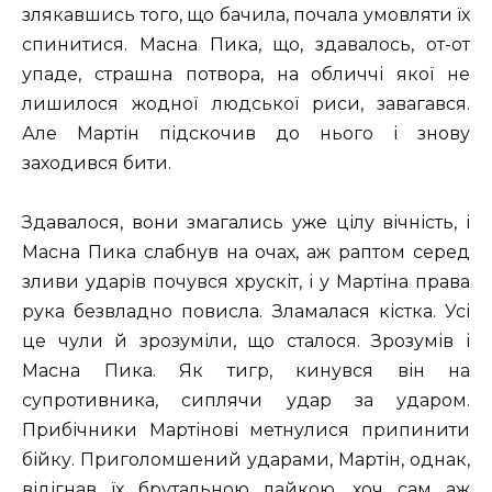
злякавшись того, що бачила, почала умовляти їх
спинитися. Масна Пика, що, здавалось, от-от
упаде, страшна потвора, на обличчі якої не
лишилося жодної людської риси, завагався.
Але Мартін підскочив до нього і знову
заходився бити.
Здавалося, вони змагались уже цілу вічність, і
Масна Пика слабнув на очах, аж раптом серед
зливи ударів почувся хрускіт, і у Мартіна права
рука безвладно повисла. Зламалася кістка. Усі
це чули й зрозуміли, що сталося. Зрозумів і
Масна Пика. Як тигр, кинувся він на
супротивника, сиплячи удар за ударом.
Прибічники Мартінові метнулися припинити
бійку. Приголомшений ударами, Мартін, однак,
відігнав їх брутальною лайкою, хоч сам аж