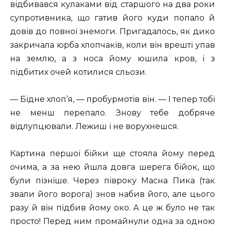
відбивався кулаками від старшого на два роки
супротивника, що гатив його куди попало й
довів до повної знемоги. Пригадалось, як дико
закричала юрба хлопчаків, коли він врешті упав
на землю, а з носа йому юшила кров, і з
підбитих очей котилися сльози.
— Бідне хлоп’я, — пробурмотів він. — І тепер тобі
не менш перепало. Знову тебе добряче
відлупцювали. Лежиш і не ворухнешся.
Картина першої бійки ще стояла йому перед
очима, а за нею йшла довга шерега бійок, що
були пізніше. Через півроку Масна Пика (так
звали його ворога) знов набив його, але цього
разу й він підбив йому око. А це ж було не так
просто! Перед ним промайнули одна за одною