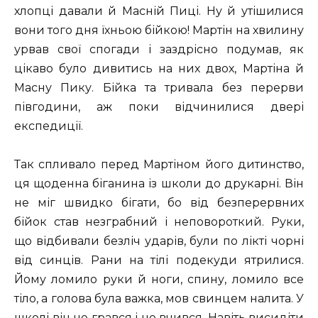
хлопці давали й Масній Пиці. Ну й утішилися
вони того дня їхньою бійкою! Мартін на хвилину
урвав свої спогади і заздрісно подумав, як
цікаво було дивитись на них двох, Мартіна й
Масну Пику. Бійка та тривала без перерви
півгодини, аж поки відчинилися двері
експедиції.
Так спливало перед Мартіном його дитинство,
ця щоденна біганина із школи до друкарні. Він
не міг швидко бігати, бо від безперервних
бійок став незграбний і неповороткий. Руки,
що відбивали безліч ударів, були по лікті чорні
від синців. Рани на тілі подекуди ятрилися.
Йому ломило руки й ноги, спину, ломило все
тіло, а голова була важка, мов свинцем налита. У
школі він не грався і не вчився. Навіть висидіти