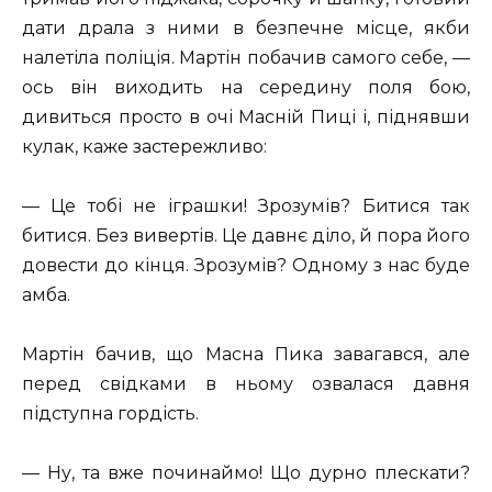
дати драла з ними в безпечне місце, якби
налетіла поліція. Мартін побачив самого себе, —
ось він виходить на середину поля бою,
дивиться просто в очі Масній Пиці і, піднявши
кулак, каже застережливо:
— Це тобі не іграшки! Зрозумів? Битися так
битися. Без вивертів. Це давнє діло, й пора його
довести до кінця. Зрозумів? Одному з нас буде
амба.
Мартін бачив, що Масна Пика завагався, але
перед свідками в ньому озвалася давня
підступна гордість.
— Ну, та вже починаймо! Що дурно плескати?