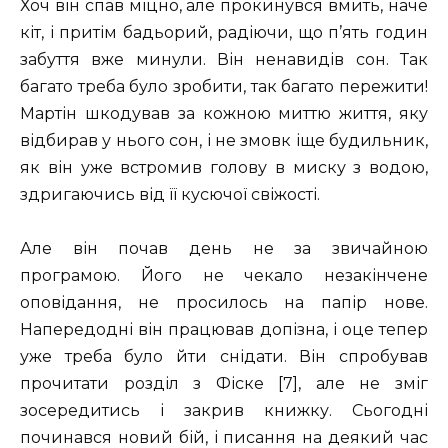
Хоч він спав міцно, але прокинувся вмить, наче
кіт, і притім бадьорий, радіючи, що п’ять годин
забуття вже минули. Він ненавидів сон. Так
багато треба було зробити, так багато пережити!
Мартін шкодував за кожною миттю життя, яку
відбирав у нього сон, і не змовк іще будильник,
як він уже встромив голову в миску з водою,
здригаючись від її кусючої свіжості.
Але він почав день не за звичайною
програмою. Його не чекало незакінчене
оповідання, не просилось на папір нове.
Напередодні він працював допізна, і оце тепер
уже треба було йти снідати. Він спробував
прочитати розділ з Фіске [7], але не зміг
зосередитись і закрив книжку. Сьогодні
починався новий бій, і писання на деякий час