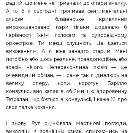
радий, що мене не привчали до опери змалку.
А то б я сьогодні проливав сентиментальні
сльози, і блазенське кривляння
високошанованої пари тільки додавало б
чарівності їхнім голосам та супровідному
оркестрові. Ти маєш слушність. Це дається
вихованням. А я вже занадто старий. Мені
потрібно або щось реальне, правдоподібне, або
зовсім нічого. Непереконлива ілюзія — це
очевидний обман, — і саме так я дивлюсь на
велику оперу, коли коротун Барілло
конвульсивно хапає в обійми цю здоровенну
Тетралані, що б’ється в конвульсії, і каже їй про
своє палке кохання.
І знову Рут оцінювала Мартінові погляди,
виходячи з зовнішніх ознак, спираючись на