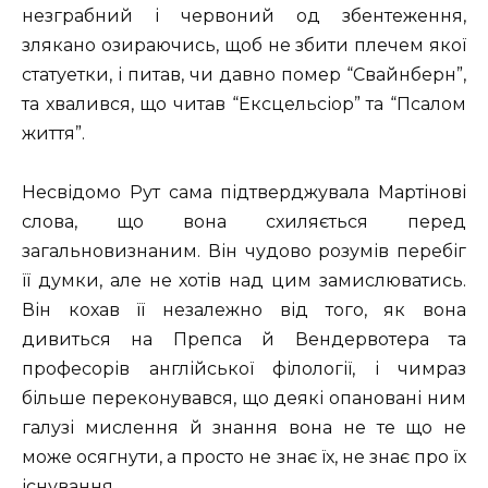
незграбний і червоний од збентеження,
злякано озираючись, щоб не збити плечем якої
статуетки, і питав, чи давно помер “Свайнберн”,
та хвалився, що читав “Ексцельсіор” та “Псалом
життя”.
Несвідомо Рут сама підтверджувала Мартінові
слова, що вона схиляється перед
загальновизнаним. Він чудово розумів перебіг
її думки, але не хотів над цим замислюватись.
Він кохав її незалежно від того, як вона
дивиться на Препса й Вендервотера та
професорів англійської філології, і чимраз
більше переконувався, що деякі опановані ним
галузі мислення й знання вона не те що не
може осягнути, а просто не знає їх, не знає про їх
існування.