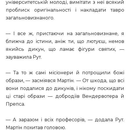
університетській молоді, вимітати з неї всякий
проблиск оригінальності і накладати тавро
загальновизнаного.
— І все ж, пристаючи на загальновизнане, я
ближча до істини, аніж ти, що лютуєш, немов
якийсь дикун, що ламає фігури святих, —
зауважила Рут.
— Та то ж самі місіонери й потрощили божі
образи, — засміявся Мартін. — От шкода, що всі
вони подалися до дикунів, і нікому поскидати
ці старі образи — добродіїв Вендервотера й
Препса.
— А заразом і всіх професорів, — додала Рут.
Мартін похитав головою.