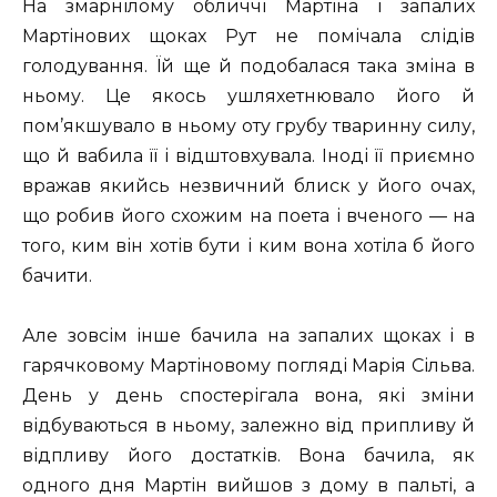
На змарнілому обличчі Мартіна і запалих
Мартінових щоках Рут не помічала слідів
голодування. Їй ще й подобалася така зміна в
ньому. Це якось ушляхетнювало його й
пом’якшувало в ньому оту грубу тваринну силу,
що й вабила її і відштовхувала. Іноді її приємно
вражав якийсь незвичний блиск у його очах,
що робив його схожим на поета і вченого — на
того, ким він хотів бути і ким вона хотіла б його
бачити.
Але зовсім інше бачила на запалих щоках і в
гарячковому Мартіновому погляді Марія Сільва.
День у день спостерігала вона, які зміни
відбуваються в ньому, залежно від припливу й
відпливу його достатків. Вона бачила, як
одного дня Мартін вийшов з дому в пальті, а