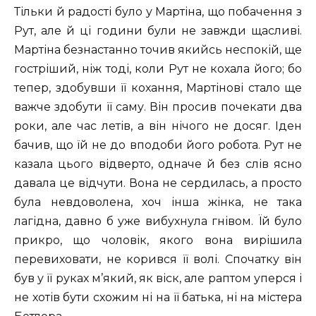
Тільки й радості було у Мартіна, що побачення з
Рут, але й ці години були не завжди щасливі.
Мартіна безнастанно точив якийсь неспокій, ще
гостріший, ніж тоді, коли Рут не кохала його; бо
тепер, здобувши її кохання, Мартінові стало ще
важче здобути її саму. Він просив почекати два
роки, але час летів, а він нічого не досяг. Іден
бачив, що їй не до вподоби його робота. Рут не
казала цього відверто, одначе й без слів ясно
давала це відчути. Вона не сердилась, а просто
була невдоволена, хоч інша жінка, не така
лагідна, давно б уже вибухнула гнівом. Їй було
прикро, що чоловік, якого вона вирішила
перевиховати, не корився її волі. Спочатку він
був у її руках м’який, як віск, але раптом уперся і
не хотів бути схожим ні на її батька, ні на містера