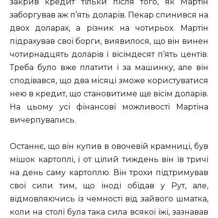
закрив кредит тільки після того, як Мартін
заборгував аж п’ять доларів. Пекар спинився на
двох доларах, а різник на чотирьох. Мартін
підрахував свої борги, виявилося, що він винен
чотирнадцять доларів і вісімдесят п’ять центів.
Треба було вже платити і за машинку, але він
сподівався, що два місяці зможе користуватися
нею в кредит, що становитиме ще вісім доларів.
На цьому усі фінансові можливості Мартіна
вичерпувались.
Останнє, що він купив в овочевій крамниці, був
мішок картоплі, і от цілий тиждень він їв тричі
на день саму картоплю. Він трохи підтримував
свої сили тим, що іноді обідав у Рут, але,
відмовляючись із чемності від зайвого шматка,
коли на столі була така сила всякої їжі, зазнавав