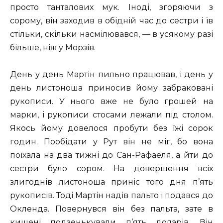
просто танталових мук. Іноді, згоряючи з
сорому, він заходив в обідній час до сестри і їв
стільки, скільки насмілювався, — в усякому разі
більше, ніж у Морзів.
День у день Мартін пильно працював, і день у
день листоноша приносив йому забраковані
рукописи. У нього вже не було грошей на
марки, і рукописи стосами лежали під столом.
Якось йому довелося пробути без їжі сорок
годин. Пообідати у Рут він не міг, бо вона
поїхала на два тижні до Сан-Рафаеля, а йти до
сестри було сором. На довершення всіх
злигоднів листоноша приніс того дня п’ять
рукописів. Тоді Мартін надів пальто і подався до
Окленда. Повернувся він без пальта, зате в
кишені подзенькували п’ять доларів. Він