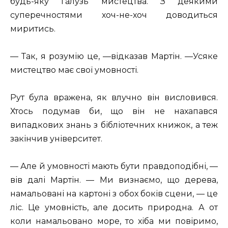
будь-яку галузь мистецтва. З деякими
суперечностями хоч-не-хоч доводиться
миритись.
— Так, я розумію це, —відказав Мартін. —Усяке
мистецтво має свої умовності.
Рут була вражена, як влучно він висловився.
Хтось подумав би, що він не нахапався
випадкових знань з бібліотечних книжок, а теж
закінчив університет.
— Але й умовності мають бути правдоподібні, —
вів далі Мартін. — Ми визнаємо, що дерева,
намальовані на картоні з обох боків сцени, — це
ліс. Це умовність, але досить природна. А от
коли намальовано море, то хіба ми повіримо,