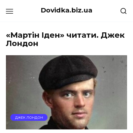
Перейти
Dovidka.biz.ua
до
вмісту
«Мартін Іден» читати. Джек
Лондон
ДЖЕК ЛОНДОН