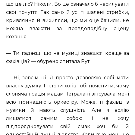
що це ліс? Ніколи. Бо це означало б насилувати
свої почуття. Так само й усі ті шалені стрибки,
кривляння й вихиляси, що ми оце бачили, не
можна вважати за правдоподібну сцену
кохання.
— Ти гадаєш, що на музиці знаєшся краще за
фахівців? — обурено спитала Рут.
— Ні, зовсім ні. Я просто дозволяю собі мати
власну думку. І тільки хотів тобі пояснити, чому
слоняча грація мадам Тетралані зіпсувала мені
всю принадність оркестру. Може, ті фахівці з
музики й мають слушність. Але я волію
лишатися самим собою і не хочу
підпорядковувати свій смак хоч би й
одностайній думці людства. Коли вже мені що