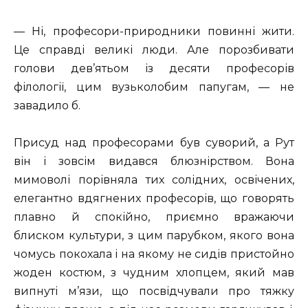
— Ні, професори-природники повинні жити.
Це справді великі люди. Але порозбивати
голови дев’ятьом із десяти професорів
філології, цим вузьколобим папугам, — не
завадило б.
Присуд над професорами був суворий, а Рут
він і зовсім видався блюзнірством. Вона
мимоволі порівняла тих солідних, освічених,
елегантно вдягнених професорів, що говорять
плавно й спокійно, приємно вражаючи
блиском культури, з цим парубком, якого вона
чомусь покохала і на якому не сидів пристойно
жоден костюм, з чудним хлопцем, який мав
випнуті м’язи, що посвідчували про тяжку