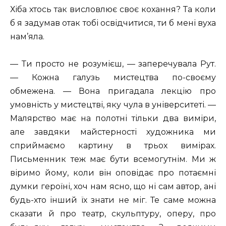
Хіба хтось так висловлює своє кохання? Та коли
б я задумав отак тобі освідчитися, ти б мені вуха
нам’яла.
— Ти просто не розумієш, — заперечувала Рут.
— Кожна галузь мистецтва по-своєму
обмежена. — Вона пригадала лекцію про
умовність у мистецтві, яку чула в університеті. —
Малярство має на полотні тільки два виміри,
але завдяки майстерності художника ми
сприймаємо картину в трьох вимірах.
Письменник теж має бути всемогутнім. Ми ж
віримо йому, коли він оповідає про потаємні
думки героїні, хоч нам ясно, що ні сам автор, ані
будь-хто інший їх знати не міг. Те саме можна
сказати й про театр, скульптуру, оперу, про