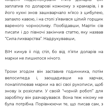
заплатив по доларові кожному з крамарів, і в
його кухні знов зашкварчало м’ясо з цибулею,
запахло кавою, і на столі з’явився цілий горщик
вареного чорносливу. Пообідавши, Мартін сів
писати і до півночі закінчив статтю, яку назвав
“Сила лихварства”. Надрукувавши,
ВІН кинув її під стіл, бо від п’яти доларів на
марки не лишилося нічого.
Трохи згодом він заставив годинника, потім
велосипеда і, заощадивши на харчах,
поналіплював марки на всі свої рукописи, щоб
знову їх розіслати. У своїй “чорній роботі” для
заробітку він разчарувався. Вона теж нікому не
була потрібна. Порівнюючи те, що писав сам, з