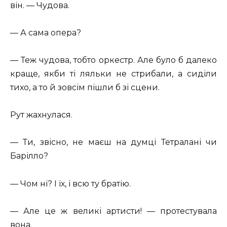
він. — Чудова.
— А сама опера?
— Теж чудова, тобто оркестр. Але було б далеко
краще, якби ті ляльки не стрибали, а сиділи
тихо, а то й зовсім пішли б зі сцени.
Рут жахнулася.
— Ти, звісно, не маєш на думці Тетралані чи
Барілло?
— Чом ні? І їх, і всю ту братію.
— Але це ж великі артисти! — протестувала
вона.