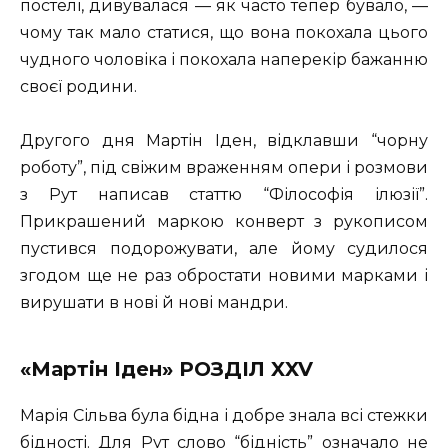
постелі, дивувалася — як часто тепер бувало, —
чому так мало статися, що вона покохала цього
чудного чоловіка і покохала наперекір бажанню
своєї родини.
Другого дня Мартін Іден, відклавши “чорну
роботу”, під свіжим враженням опери і розмови
з Рут написав статтю “Філософія ілюзії”.
Прикрашений маркою конверт з рукописом
пустився подорожувати, але йому судилося
згодом ще не раз обростати новими марками і
вирушати в нові й нові мандри.
«Мартін Іден» РОЗДІЛ XXV
Марія Сільва була бідна і добре знала всі стежки
бідності. Для Рут слово “бідність” означало не