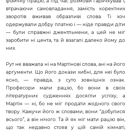
фізичну працю, а під час розмови гарячкував і,
втрачаючи самовладання, замість коректних
зворотів вживав образливі слова. Ті хоч
одержували добру платню і — ніде правди діти
— були справжні джентльмени, а цей не міг
заробити ні цента, та й взагалі далеко йому до
них.
Рут не вважала ні на Мартінові слова, ані на його
аргументи. Що його докази хибні, для неї було
ясно, — правда, з суто зовнішніх ознак.
Професори мали рацію, бо вони в своїх
літературних судженнях досягли успіху, а
Мартін — ні, бо не міг продати жодного свого
твору. Кажучи його ж словами, вони “добулися
всього”, а він нічого. Та й як міг мати рацію він,
що так недавно стояв у цій самій кімнаті,