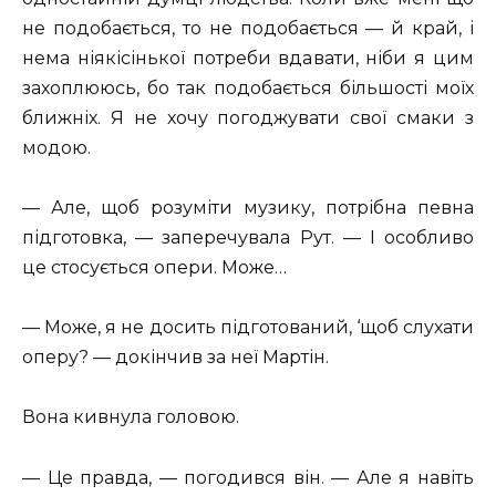
не подобається, то не подобається — й край, і
нема ніякісінької потреби вдавати, ніби я цим
захоплююсь, бо так подобається більшості моїх
ближніх. Я не хочу погоджувати свої смаки з
модою.
— Але, щоб розуміти музику, потрібна певна
підготовка, — заперечувала Рут. — І особливо
це стосується опери. Може…
— Може, я не досить підготований, ‘щоб слухати
оперу? — докінчив за неї Мартін.
Вона кивнула головою.
— Це правда, — погодився він. — Але я навіть