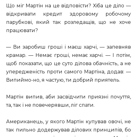
Що міг Мартін на це відповісти? Хіба це діло —
відкривати кредит здоровому робочому
парубкові, який так розледащів, що не хоче
працювати?
— Ви заробиш гроші і маєш харчі, — запевняв
крамар. — Немає гроші, немає харчі. — І потім,
щоб показати, що це суто ділова обачність, а не
упередженість проти самого Мартіна, додав: —
Випиймо-но, я частую, ти добрий приятель.
Мартін випив, аби засвідчити приязні почуття,
та, так і не повечерявши, ліг спати.
Американець, у якого Мартін купував овочі, не
так пильно додержував ділових принципів, бо