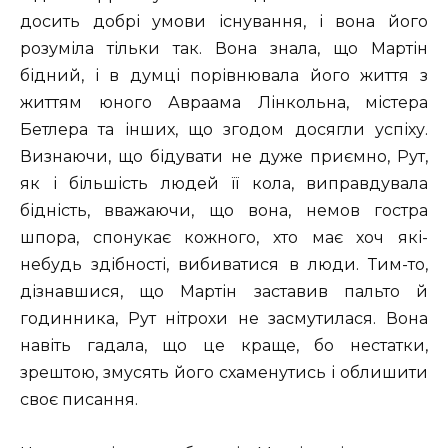
досить добрі умови існування, і вона його
розуміла тільки так. Вона знала, що Мартін
бідний, і в думці порівнювала його життя з
життям юного Авраама Лінкольна, містера
Бетлера та інших, що згодом досягли успіху.
Визнаючи, що бідувати не дуже приємно, Рут,
як і більшість людей її кола, виправдувала
бідність, вважаючи, що вона, немов гостра
шпора, спонукає кожного, хто має хоч які-
небудь здібності, вибиватися в люди. Тим-то,
дізнавшися, що Мартін заставив пальто й
годинника, Рут нітрохи не засмутилася. Вона
навіть гадала, що це краще, бо нестатки,
зрештою, змусять його схаменутись і облишити
своє писання.