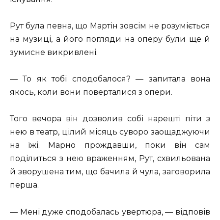
Рут була певна, що Мартін зовсім не розуміється
на музиці, а його погляди на оперу були ще й
зумисне викривлені.
— То як тобі сподобалося? — запитала вона
якось, коли вони поверталися з опери.
Того вечора він дозволив собі нарешті піти з
нею в театр, цілий місяць суворо заощаджуючи
на їжі. Марно прождавши, поки він сам
поділиться з нею враженням, Рут, схвильована
й зворушена тим, що бачила й чула, заговорила
перша.
— Мені дуже сподобалась увертюра, — відповів