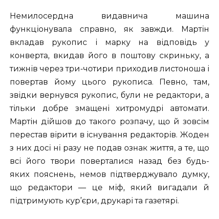
Немилосердна видавнича машина
функціонувала справно, як завжди. Мартін
вкладав рукопис і марку на відповідь у
конверта, вкидав його в поштову скриньку, а
тижнів через три-чотири приходив листоноша і
повертав йому цього рукописа. Певно, там,
звідки вернувся рукопис, були не редактори, а
тільки добре змащені хитромудрі автомати.
Мартін дійшов до такого розпачу, що й зовсім
перестав вірити в існування редакторів. Жоден
з них досі ні разу не подав ознак життя, а те, що
всі його твори поверталися назад без будь-
яких пояснень, немов підтверджувало думку,
що редактори — це міф, який вигадали й
підтримують кур’єри, друкарі та газетярі.