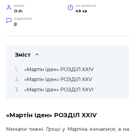
АВТОР
НА ЧИТАННЯ
O.H.
49 хв
КОМЕНТАРІ
0
Зміст
«Мартін Іден» РОЗДІЛ XXIV
«Мартін Іден» РОЗДІЛ XXV
«Мартін Іден» РОЗДІЛ XXVI
«Мартін Іден» РОЗДІЛ XXIV
Минали тижні. Гроші у Мартіна кінчалися, а на