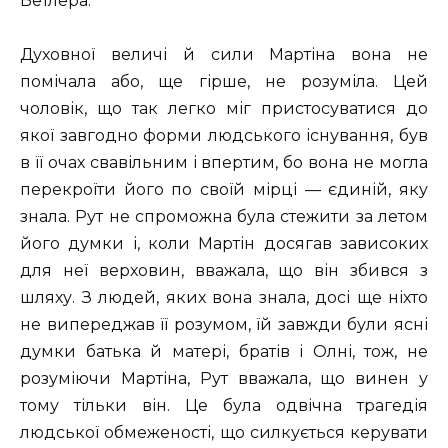
Бетлера.
Духовної величі й сили Мартіна вона не
помічала або, ще гірше, не розуміла. Цей
чоловік, що так легко міг пристосуватися до
якої завгодно форми людського існування, був
в її очах свавільним і впертим, бо вона не могла
перекроїти його по своїй мірці — єдиній, яку
знала. Рут не спроможна була стежити за летом
його думки і, коли Мартін досягав зависоких
для неї верховин, вважала, що він збився з
шляху. З людей, яких вона знала, досі ще ніхто
не випереджав її розумом, їй завжди були ясні
думки батька й матері, братів і Олні, тож, не
розуміючи Мартіна, Рут вважала, що винен у
тому тільки він. Це була одвічна трагедія
людської обмеженості, що силкується керувати