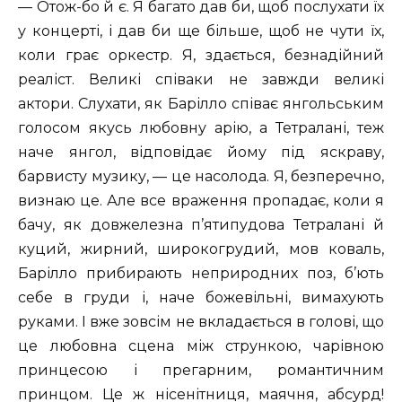
— Отож-бо й є. Я багато дав би, щоб послухати їх
у концерті, і дав би ще більше, щоб не чути їх,
коли грає оркестр. Я, здається, безнадійний
реаліст. Великі співаки не завжди великі
актори. Слухати, як Барілло співає янгольським
голосом якусь любовну арію, а Тетралані, теж
наче янгол, відповідає йому під яскраву,
барвисту музику, — це насолода. Я, безперечно,
визнаю це. Але все враження пропадає, коли я
бачу, як довжелезна п’ятипудова Тетралані й
куций, жирний, широкогрудий, мов коваль,
Барілло прибирають неприродних поз, б’ють
себе в груди і, наче божевільні, вимахують
руками. І вже зовсім не вкладається в голові, що
це любовна сцена між стрункою, чарівною
принцесою і прегарним, романтичним
принцом. Це ж нісенітниця, маячня, абсурд!