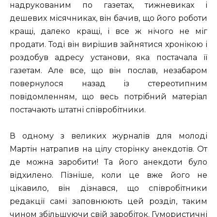
надрукованим по газетах, тижневиках і
дешевих місячниках, він бачив, що його роботи
кращі, далеко кращі, і все ж нічого не міг
продати. Тоді він вирішив зайнятися хронікою і
роздобув адресу установи, яка постачала її
газетам. Але все, що він послав, незабаром
повернулося назад із стереотипним
повідомленням, що весь потрібний матеріал
постачають штатні співробітники.
В одному з великих журналів для молоді
Мартін натрапив на цілу сторінку анекдотів. От
де можна заробити! Та його анекдоти було
відхилено. Пізніше, коли це вже його не
цікавило, він дізнався, що співробітники
редакції самі заповнюють цей розділ, таким
чином збільшуючи свій заробіток. Гумористичні