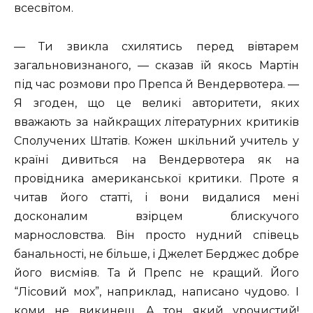
всесвітом.
— Ти звикла схилятись перед вівтарем
загальновизнаного, — сказав їй якось Мартін
під час розмови про Препса й Вендервотера. —
Я згоден, що це великі авторитети, яких
вважають за найкращих літературних критиків
Сполучених Штатів. Кожен шкільний учитель у
країні дивиться на Вендервотера як на
провідника американської критики. Проте я
читав його статті, і вони видалися мені
досконалим взірцем блискучого
марнословства. Він просто нудний співець
банальності, не більше, і Джелет Берджес добре
його висміяв. Та й Препс не кращий. Його
“Лісовий мох”, наприклад, написано чудово. І
коми не викинеш. А тон який урочистий!