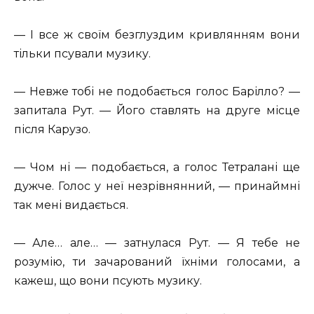
— І все ж своїм безглуздим кривлянням вони
тільки псували музику.
— Невже тобі не подобається голос Барілло? —
запитала Рут. — Його ставлять на друге місце
після Карузо.
— Чом ні — подобається, а голос Тетралані ще
дужче. Голос у неї незрівнянний, — принаймні
так мені видається.
— Але… але… — затнулася Рут. — Я тебе не
розумію, ти зачарований їхніми голосами, а
кажеш, що вони псують музику.