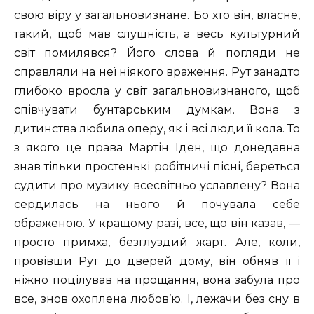
свою віру у загальновизнане. Бо хто він, власне,
такий, щоб мав слушність, а весь культурний
світ помилявся? Його слова й погляди не
справляли на неї ніякого враження. Рут занадто
глибоко вросла у світ загальновизнаного, щоб
співчувати бунтарським думкам. Вона з
дитинства любила оперу, як і всі люди її кола. То
з якого це права Мартін Іден, що донедавна
знав тільки простенькі робітничі пісні, береться
судити про музику всесвітньо уславлену? Вона
сердилась на нього й почувала себе
ображеною. У кращому разі, все, що він казав, —
просто примха, безглуздий жарт. Але, коли,
провівши Рут до дверей дому, він обняв її і
ніжно поцілував на прощання, вона забула про
все, знов охоплена любов’ю. І, лежачи без сну в