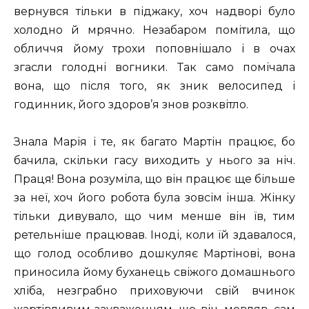
вернувся тільки в піджаку, хоч надворі було
холодно й мрячно. Незабаром помітила, що
обличчя йому трохи поповнішало і в очах
згасли голодні вогники. Так само помічала
вона, що після того, як зник велосипед і
годинник, його здоров’я знов розквітло.
Знала Марія і те, як багато Мартін працює, бо
бачила, скільки гасу виходить у нього за ніч.
Праця! Вона розуміла, що він працює ще більше
за неї, хоч його робота була зовсім інша. Жінку
тільки дивувало, що чим менше він їв, тим
ретельніше працював. Іноді, коли їй здавалося,
що голод особливо дошкуляє Мартінові, вона
приносила йому буханець свіжого домашнього
хліба, незграбно приховуючи свій вчинок