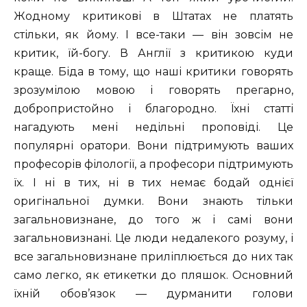
Жодному критикові в Штатах не платять
стільки, як йому. І все-таки — він зовсім не
критик, їй-богу. В Англії з критикою куди
краще. Біда в тому, що наші критики говорять
зрозумілою мовою і говорять прегарно,
добропристойно і благородно. Їхні статті
нагадують мені недільні проповіді. Це
популярні оратори. Вони підтримують ваших
професорів філології, а професори підтримують
їх. І ні в тих, ні в тих немає бодай однієї
оригінальної думки. Вони знають тільки
загальновизнане, до того ж і самі вони
загальновизнані. Це люди недалекого розуму, і
все загальновизнане приліплюється до них так
само легко, як етикетки до пляшок. Основний
їхній обов’язок — дурманити голови