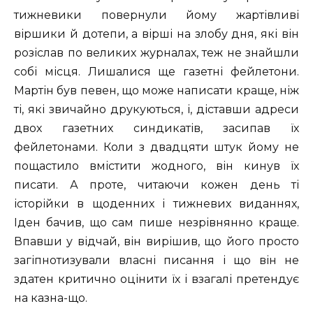
тижневики повернули йому жартівливі
віршики й дотепи, а вірші на злобу дня, які він
розіслав по великих журналах, теж не знайшли
собі місця. Лишалися ще газетні фейлетони.
Мартін був певен, що може написати краще, ніж
ті, які звичайно друкуються, і, діставши адреси
двох газетних синдикатів, засипав їх
фейлетонами. Коли з двадцяти штук йому не
пощастило вмістити жодного, він кинув їх
писати. А проте, читаючи кожен день ті
історійки в щоденних і тижневих виданнях,
Іден бачив, що сам пише незрівнянно краще.
Впавши у відчай, він вирішив, що його просто
загіпнотизували власні писання і що він не
здатен критично оцінити їх і взагалі претендує
на казна-що.