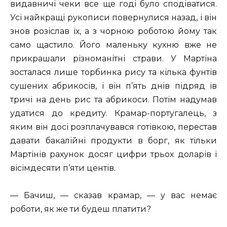
видавничі чеки все ще годі було сподіватися.
Усі найкращі рукописи повернулися назад, і він
знов розіслав їх, а з чорною роботою йому так
само щастило. Його маленьку кухню вже не
прикрашали різноманітні страви. У Мартіна
зосталася лише торбинка рису та кілька фунтів
сушених абрикосів, і він п’ять днів підряд їв
тричі на день рис та абрикоси. Потім надумав
удатися до кредиту. Крамар-португалець, з
яким він досі розплачувався готівкою, перестав
давати бакалійні продукти в борг, як тільки
Мартінів рахунок досяг цифри трьох доларів і
вісімдесяти п’яти центів.
— Бачиш, — сказав крамар, — у вас немає
роботи, як же ти будеш платити?