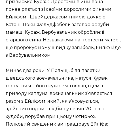
прізвисько Кураж. Дорогами війни вона
поневіряється зі своїми дорослими синами
Ейліфом і Швейцеркасом і німою дочкою
Катрін. Поки Фельдфебель заговорює зуби
мамаші Кураж, Вербувальник обробляє її
старшого сина. Незважаючи на протести матері,
що пророкує йому швидку загибель, Ейліф йде
з Вербувальником.
Минає два роки. У Польщі, біля палатки
шведського воєначальника, матуся Кураж
торгується з його кухарем-голландцем з
приводу каплуна; воєначальник з’являється
разом з Ейліфом, який, як з’ясовується,
здійснив подвиг: відбив у селян 20 голів
худоби, порубав при цьому чотирьох.
Полковий священик виправдовує Ейліфа: