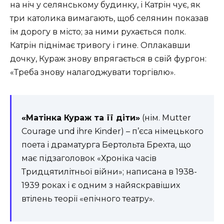
на ніч у селянському будинку, і Катрін чує, як
три католика вимагають, щоб селянин показав
їм дорогу в місто; за ними рухається полк.
Катрін піднімає тривогу і гине. Оплакавши
дочку, Кураж знову впрягається в свій фургон:
«Треба знову налагоджувати торгівлю».
«Матінка Кураж та її діти»
(нім. Mutter
Courage und ihre Kinder) – п’єса німецького
поета і драматурга Бертольта Брехта, що
має підзаголовок «Хроніка часів
Тридцятилітньої війни»; написана в 1938-
1939 роках і є одним з найяскравіших
втілень теорії «епічного театру».