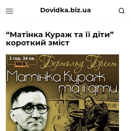
Перейти
Dovidka.biz.ua
до
вмісту
“Матінка Кураж та її діти”
короткий зміст