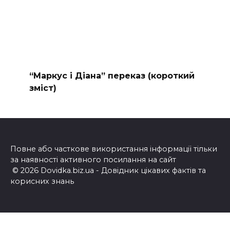
“Маркус і Діана” переказ (короткий
зміст)
Повне або часткове використання інформації тільки
за наявності активного посилання на сайт
© 2026 Dovidka.biz.ua - Довідник цікавих фактів та
корисних знань