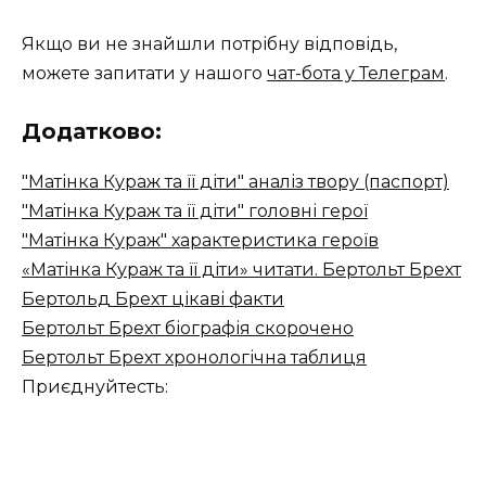
Якщо ви не знайшли потрібну відповідь,
можете запитати у нашого
чат-бота у Телеграм
.
Додатково:
"Матінка Кураж та її діти" аналіз твору (паспорт)
"Матінка Кураж та її діти" головні герої
"Матінка Кураж" характеристика героїв
«Матінка Кураж та її діти» читати. Бертольт Брехт
Бертольд Брехт цікаві факти
Бертольт Брехт біографія скорочено
Бертольт Брехт хронологічна таблиця
Приєднуйтесть: