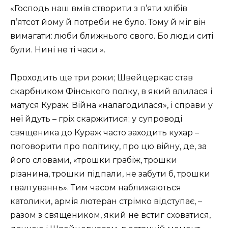
«Господь наш вмів створити з п’яти хлібів
п’ятсот йому й потреби не було. Тому й міг він
вимагати: люби ближнього свого. Бо люди ситі
були. Нині не ті часи ».
Проходить ще три роки; Швейцеркас став
скарбником Фінського полку, в який влилася і
матуся Кураж. Війна «налагодилася», і справи у
неї йдуть – гріх скаржитися; у супроводі
священика до Кураж часто заходить кухар –
поговорити про політику, про цю війну, де, за
його словами, «трошки грабіж, трошки
різанина, трошки підпали, не забути б, трошки
гвалтуваннь». Тим часом наближаються
католики, армія лютеран стрімко відступає, –
разом з священиком, який не встиг сховатися,