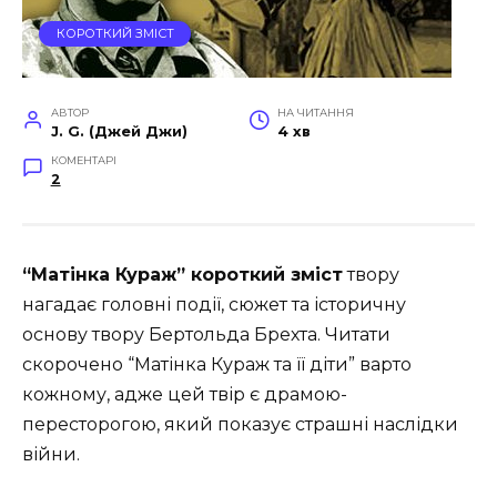
КОРОТКИЙ ЗМІСТ
АВТОР
НА ЧИТАННЯ
J. G. (Джей Джи)
4 хв
КОМЕНТАРІ
2
“Матінка Кураж” короткий зміст
твору
нагадає головні події, сюжет та історичну
основу твору Бертольда Брехта. Читати
скорочено “Матінка Кураж та її діти” варто
кожному, адже цей твір є драмою-
пересторогою, який показує страшні наслідки
війни.