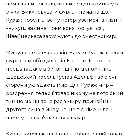
помітивши погоню, він викинув скриньку в
річку. Викуповувати фургон нема на що, –
Кураж просить Іветту поторгуватися і знизити
«викуп» за сина; поки вона торгується,
Швейцеркаса засуджують до смертної кари.
Минуло ще кілька років; матуся Кураж зі своїм
фургоном об’їздила пів-Європи. Її справа
процвітає, але в битві під Лютценом гине
шведський король Густав Адольф і воюючі
сторони укладають мир. Для Кураж мир –
розорення: тепер її товар нікому не потрібний; і
тим не менш вона рада миру: принаймні
другого сина війна у неї не відніме. Біля її
намету знову з’являється кухар.
Кураж вирушає на базар – продати свій товар,