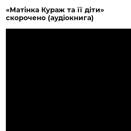
«Матінка Кураж та її діти»
скорочено (аудіокнига)