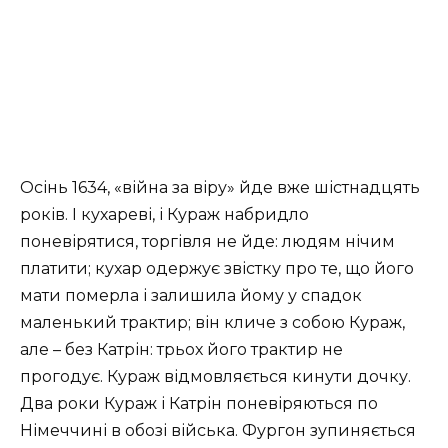
Осінь 1634, «війна за віру» йде вже шістнадцять
років. І кухареві, і Кураж набридло
поневірятися, торгівля не йде: людям нічим
платити; кухар одержує звістку про те, що його
мати померла і залишила йому у спадок
маленький трактир; він кличе з собою Кураж,
але – без Катрін: трьох його трактир не
прогодує. Кураж відмовляється кинути дочку.
Два роки Кураж і Катрін поневіряються по
Німеччині в обозі війська. Фургон зупиняється