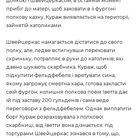
дочкою і Швейцеркасом, в останній момент
прибіг до матері, щоб заховати в її фургоні
полкову казну, Кураж виявляється на території,
зайнятій католиками.
Швейцеркас намагається дістатися до свого
полку, але, ледве встигнувши переховати
скриньку, потрапляє в руки до католиків, які
давно шукають скарбника. Кураж, щоб
підкупити фельдфебеля і врятувати сина,
якому загрожує смертна кара, готова закласти
свій фургон; колишня полкова повія Іветта дає
їй під заставу 200 гульденів і сама веде
переговори з фельдфебелем. Однак виплатити
борг Кураж розраховувала з полкової
скарбниці, від Іветти вона дізнається: під
тортурами Швейцеркас зізнався в тому, що,