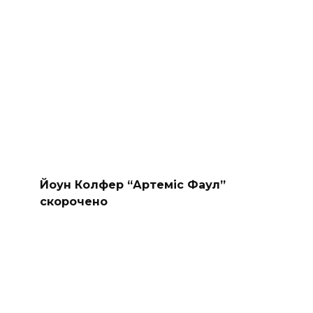
Йоун Колфер “Артеміс Фаул”
скорочено