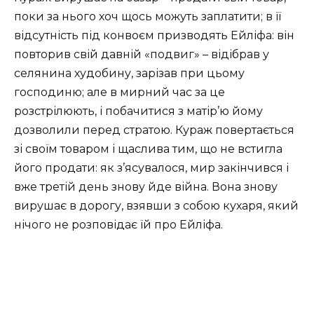
поки за нього хоч щось можуть заплатити; в її
відсутність під конвоєм призводять Ейліфа: він
повторив свій давній «подвиг» – відібрав у
селянина худобину, зарізав при цьому
господиню; але в мирний час за це
розстрілюють, і побачитися з матір’ю йому
дозволили перед стратою. Кураж повертається
зі своїм товаром і щаслива тим, що не встигла
його продати: як з’ясувалося, мир закінчився і
вже третій день знову йде війна. Вона знову
вирушає в дорогу, взявши з собою кухаря, який
нічого не розповідає їй про Ейліфа.