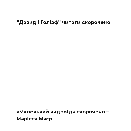
“Давид і Голіаф” читати скорочено
«Маленький андроїд» скорочено –
Марісса Маєр