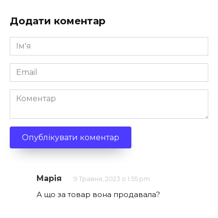
Додати коментар
Ім'я
*
Email
*
Коментар
Марія
9 Травня, 2023 о 1:55 pm
А що за товар вона продавала?