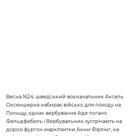
Весна 1624; шведський воєначальник Аксель
Оксеншерна набирає військо для походу на
Польщу, однак вербування йде погано.
Фельдфебель і Вербувальник зустрічають на
дорозі фургон маркітантки Анни Фірлінг, на