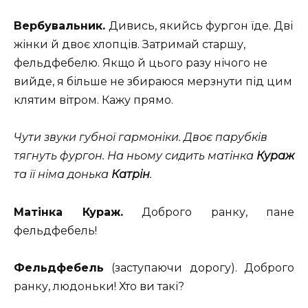
Вербувальник.
Дивись, якийсь фургон їде. Дві
жінки й двоє хлопців. Затримай старшу,
фельдфебелю. Якщо й цього разу нічого не
вийде, я більше не збираюся мерзнути під цим
клятим вітром. Кажу прямо.
Чути звуки губної гармоніки. Двоє парубків
тягнуть фургон. На ньому сидить матінка
Кураж
та її німа донька
Катрін
.
Матінка Кураж.
Доброго ранку, пане
фельдфебель!
Фельдфебель
(заступаючи дорогу). Доброго
ранку, людоньки! Хто ви такі?