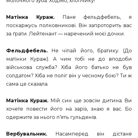
молочного зуба. Ходімо, хлопчику!
Матінка Кураж.
Пане фельдфебель, я
поскаржусь полковникові. Він запроторить вас
за ґрати. Лейтенант — наречений моєї дочки.
Фельдфебель.
Не чіпай його, братику. (До
матінки Кураж). А чим тобі не до вподоби
військова служба? Хіба його батько не був
солдатом? Хіба не поліг він у чесному бою? Ти ж
сама це сказала.
Матінка Кураж.
Мій син ще зовсім дитина. Ви
хочете повести його на заріз, знаю я вас. Бо
одержите за нього п’ять гульденів.
Вербувальник.
Насамперед він дістане