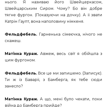
нього. Я називаю його Швейцеркасом,
Швейцарським Сиром. Чому? Бо він добре
тягне фургон. (Показуючи на дочку). А її звати
Катрін Гаупт, вона наполовину німкеня.
Фельдфебель.
Гарненька сімеєчка, нічого не
скажеш.
Матінка Кураж.
Авжеж, весь світ я обійшла з
цим фургоном.
Фельдфебель.
Все це ми запишемо. (Записує).
Ти ж із Баварії, з Бамберга, як тебе сюди
занесло?
Матінка Кураж.
А що, мені було чекати, поки
війна до Бамберга прийде?