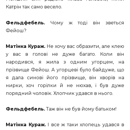
Катрін так само весело.
Фельдфебель.
Чому ж тоді він зветься
Фейош?
Матінка Кураж.
Не хочу вас образити, але клею
у вас в голові не дуже багато. Коли він
народився, я жила з одним угорцем, на
прізвище Фейош. А угорцеві було байдуже, що
я дала синові його прізвище, він хворів на
нирки, хоч горілки й не нюхав, і був дуже
порядний чоловік. Хлопчик удався в нього.
Фельдфебель.
Таж він не був йому батьком!
Матінка Кураж.
І все ж таки хлопець удався в