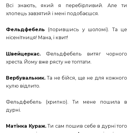
Всі знають, який я перебірливий. Але ти
хлопець завзятий і мені подобаєшся.
Фельдфебель
(порившись у шоломі). Та це
нісенітниця! Мана, і квит!
Швейцеркас.
Фельдфебель витяг чорного
хреста. Йому вже рясту не топтати.
Вербувальник.
Та не бійся, ще не для кожного
кулю відлито.
Фельдфебель (хрипко). Ти мене пошила в
дурні.
Матінка Кураж.
Ти сам пошив себе в дурні того