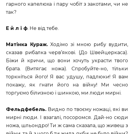
гарного капелюха і пару чобіт з закотами, чи не
так?
Е й л і ф
. Не від тебе.
Матінка Кураж.
Ходімо зі мною рибу вудити,
сказав рибалка черв’якові. (До Швейцеркаса).
Біжи й кричи, що вони хочуть украсти твого
брата. (Витягає ножа). Спробуйте-но, тільки
торкніться його! Я вас удушу, падлюки! Я вам
покажу, як гнати його на війну! Ми чесно
торгуємо білизною і шинкою, ми люди мирні.
Фельдфебель.
Видно по твоєму ножаці, які ви
мирні люди. І взагалі, посоромся. Дай-но сюди
ножа, шльондро! Ти ж сама сказала, що живеш з
війни, та й з чого б ти жила, якби не було війни?