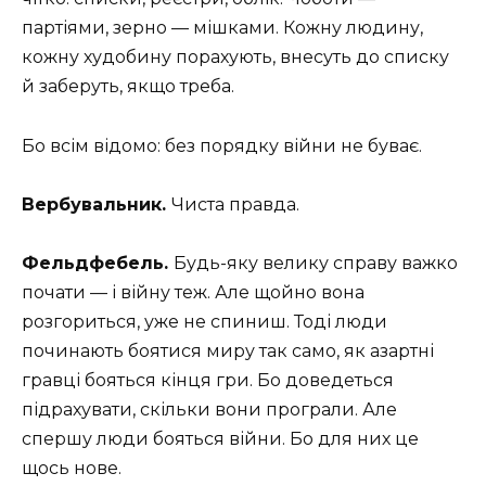
партіями, зерно — мішками. Кожну людину,
кожну худобину порахують, внесуть до списку
й заберуть, якщо треба.
Бо всім відомо: без порядку війни не буває.
Вербувальник.
Чиста правда.
Фельдфебель.
Будь-яку велику справу важко
почати — і війну теж. Але щойно вона
розгориться, уже не спиниш. Тоді люди
починають боятися миру так само, як азартні
гравці бояться кінця гри. Бо доведеться
підрахувати, скільки вони програли. Але
спершу люди бояться війни. Бо для них це
щось нове.