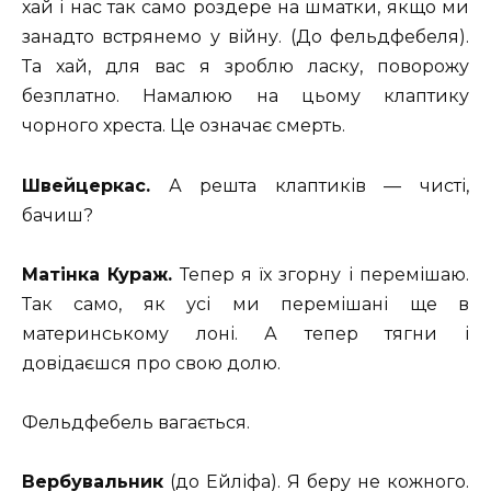
хай і нас так само роздере на шматки, якщо ми
занадто встрянемо у війну. (До фельдфебеля).
Та хай, для вас я зроблю ласку, поворожу
безплатно. Намалюю на цьому клаптику
чорного хреста. Це означає смерть.
Швейцеркас.
А решта клаптиків — чисті,
бачиш?
Матінка Кураж.
Тепер я їх згорну і перемішаю.
Так само, як усі ми перемішані ще в
материнському лоні. А тепер тягни і
довідаєшся про свою долю.
Фельдфебель вагається.
Вербувальник
(до Ейліфа). Я беру не кожного.