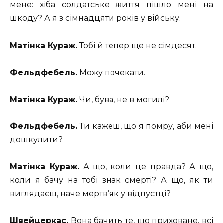
мене: хіба солдатське життя пішло мені на
шкоду? А я з сімнадцяти років у війську.
Матінка Кураж.
Тобі й тепер ще не сімдесят.
Фельдфебель.
Можу почекати.
Матінка Кураж.
Чи, бува, не в могилі?
Фельдфебель.
Ти кажеш, що я помру, аби мені
дошкулити?
Матінка Кураж.
А що, коли це правда? А що,
коли я бачу на тобі знак смерті? А що, як ти
виглядаєш, наче мертв’як у відпустці?
Швейцеркас.
Вона бачить те, що приховане, всі