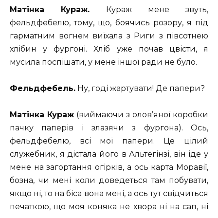
Матінка Кураж.
Кураж мене звуть,
фельдфебелю, тому, що, боячись розору, я під
гарматним вогнем виїхала з Риги з півсотнею
хлібин у фургоні. Хліб уже почав цвісти, я
мусила поспішати, у мене іншої ради не було.
Фельдфебель.
Ну, годі жартувати! Де папери?
Матінка Кураж
(виймаючи з олов’яної коробки
пачку паперів і злазячи з фургона). Ось,
фельдфебелю, всі мої папери. Це цілий
служебник, я дістала його в Альтегінзі, він іде у
мене на загортання огірків, а ось карта Моравії,
бозна, чи мені коли доведеться там побувати,
якщо ні, то на біса вона мені, а ось тут свідчиться
печаткою, що моя коняка не хвора ні на сап, ні