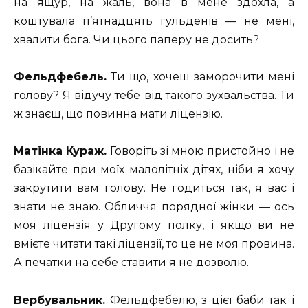
на ящур, на жаль, вона в мене здохла, а
коштувала п’ятнадцять гульденів — не мені,
хвалити бога. Чи цього паперу не досить?
Фельдфебель.
Ти що, хочеш заморочити мені
голову? Я відучу тебе від такого зухвальства. Ти
ж знаєш, що повинна мати ліцензію.
Матінка Кураж.
Говоріть зі мною пристойно і не
базікайте при моїх малолітніх дітях, ніби я хочу
закрутити вам голову. Не годиться так, я вас і
знати не знаю. Обличчя порядної жінки — ось
моя ліцензія у Другому полку, і якщо ви не
вмієте читати такі ліцензії, то це не моя провина.
А печатки на себе ставити я не дозволю.
Вербувальник.
Фельдфебелю, з цієї баби так і