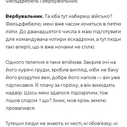
Фельдфебель і Вербувальник.
Вербувальник.
Та хіба тут набереш військо?
Фельдфебелю, мені вже часом хочеться в петлю
лізти. До дванадцятого числа я маю підготувати
для командувача чотири ескадрони, а тут люди
такі вперті, що я вже ночами не сплю.
Одного телепня я таки впіймав. Закрив очі на
його курячі груди, зробив вигляд, ніби не бачу
його роздутих вен, добре його напоїв — він уже
підписався. Я плачу за горілку, а він виходить
надвір. Щось мені здалося підозрілим, тож
пішов слідом. І що? Зник, мов крізь землю
провалився.
Тутешні люди не знають ні честі, ні обов’язку, ні