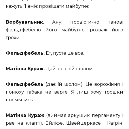
кажуть. 1 вміє провіщати майбутнє.
Вербувальник.
Ану, провісти-но панові
фельдфебелю його майбутнє, розваж його
трохи.
Фельдфебель.
Ет, пусте це все.
Матінка Кураж.
Дай-но свій шолом.
Фельдфебель
(дає їй шолом). Це ворожіння і
понюху табака не варте. Я лиш хочу трошки
посміятись.
Матінка Кураж
(виймає аркушик пергаменту і
рве на клапті). Ейліфе, Швейцеркасе і Катрін,