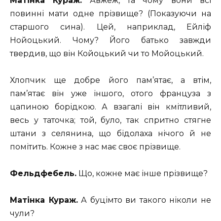
Матінка Кураж.
Авжеж, та чому вони всі
повинні мати одне прізвище? (Показуючи на
старшого сина). Цей, наприклад, Ейліф
Нойоцький. Чому? Його батько завжди
твердив, що він Койоцький чи то Мойоцький.
Хлопчик ще добре його пам’ятає, а втім,
пам’ятає він уже іншого, отого француза з
цапиною борідкою. А взагалі він кмітливий,
весь у таточка; той, було, так спритно стягне
штани з селянина, що бідолаха нічого й не
помітить. Кожне з нас має своє прізвище.
Фельдфебель.
Що, кожне має інше прізвище?
Матінка Кураж.
А буцімто ви такого ніколи не
чули?