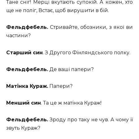
Тане сніг! Мерці вкутають супокій. А кожен, хто
ще не поліг, Встає, щоб вирушити в бій.
Фельдфебель.
Стривайте, обозники, з якої ви
частини?
Старший син
. З Другого Фінляндського полку.
Фельдфебель.
Де ваші папери?
Матінка Кураж.
Папери?
Менший син
. Та це ж матінка Кураж!
Фельдфебель.
Зроду про таку не чув. А чому її
звуть Кураж?