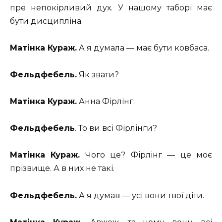
пре непокірливий дух. У нашому таборі має
бути дисципліна.
Матінка Кураж.
А я думала — має бути ковбаса.
Фельдфебель.
Як звати?
Матінка Кураж.
Анна Фірлінг.
Фельдфебель
. То ви всі Фірлінги?
Матінка Кураж.
Чого це? Фірлінг — це моє
прізвище. А в них не такі.
Фельдфебель.
А я думав — усі вони твої діти.