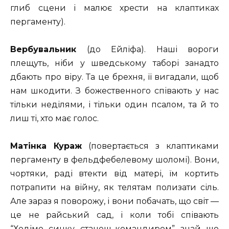
глиб сцени і малює хрести на клаптиках
пергаменту).
Вербувальник
(до Ейліфа). Наші вороги
плещуть, ніби у шведському таборі занадто
дбають про віру. Та це брехня, її вигадали, щоб
нам шкодити. З божественного співають у нас
тільки неділями, і тільки один псалом, та й то
лиш ті, хто має голос.
Матінка Кураж
(повертається з клаптиками
пергаменту в фельдфебелевому шоломі). Вони,
чортяки, раді втекти від матері, їм кортить
потрапити на війну, як телятам полизати сіль.
Але зараз я поворожу, і вони побачать, що світ —
це не райський сад, і коли тобі співають
“Ходімо, синку, станеш командиром”, знай, що