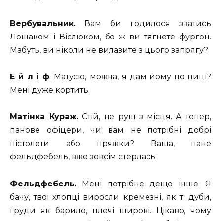
Вербувальник.
Вам би годилося зватись
Лошаком і Віслюком, бо ж ви тягнете фургон.
Мабуть, ви ніколи не вилазите з цього запрягу?
Е й л і ф
. Матусю, можна, я дам йому по пиці?
Мені дуже кортить.
Матінка Кураж.
Стій, не руш з місця. А тепер,
панове офіцери, чи вам не потрібні добрі
пістолети або пряжки? Ваша, пане
фельдфебель, вже зовсім стерлась.
Фельдфебель.
Мені потрібне дещо інше. Я
бачу, твої хлопці виросли кремезні, як ті дуби,
груди як барило, плечі широкі. Цікаво, чому