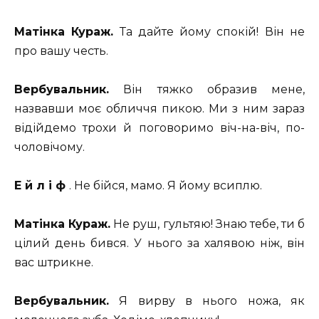
Матінка Кураж.
Та дайте йому спокій! Він не
про вашу честь.
Вербувальник.
Він тяжко образив мене,
назвавши моє обличчя пикою. Ми з ним зараз
відійдемо трохи й поговоримо віч-на-віч, по-
чоловічому.
Е й л і ф
. Не бійся, мамо. Я йому всиплю.
Матінка Кураж.
Не руш, гультяю! Знаю тебе, ти б
цілий день бився. У нього за халявою ніж, він
вас штрикне.
Вербувальник.
Я вирву в нього ножа, як