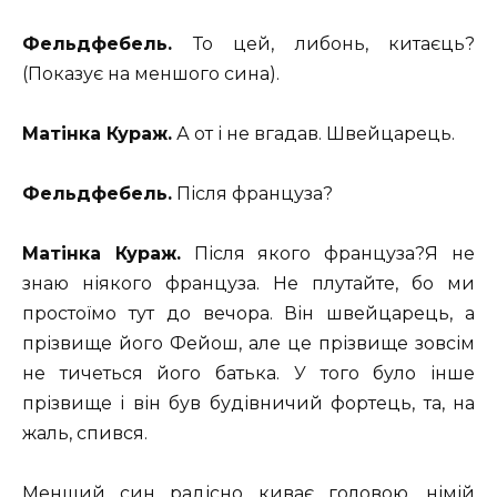
Фельдфебель.
То цей, либонь, китаєць?
(Показує на меншого сина).
Матінка Кураж.
А от і не вгадав. Швейцарець.
Фельдфебель.
Після француза?
Матінка Кураж.
Після якого француза?Я не
знаю ніякого француза. Не плутайте, бо ми
простоїмо тут до вечора. Він швейцарець, а
прізвище його Фейош, але це прізвище зовсім
не тичеться його батька. У того було інше
прізвище і він був будівничий фортець, та, на
жаль, спився.
Менший син радісно киває головою, німій