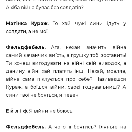
А хіба війна буває без солдатів?
Матінка Кураж.
То хай чужі сини ідуть у
солдати, а не мої.
Фельдфебель.
Ага, нехай, значить, війна
самий качанчик виїсть, а грушку тобі зоставить!
Ти хочеш вигодувати на війні свій виводок, а
данину війні хай платять інші. Нехай, мовляв,
війна сама піклується про себе? Називаєшся
Кураж, а боїшся війни, своєї годувальниці? А
сини твої не бояться, я певен.
Е й л і ф
. Я війни не боюсь.
Фельдфебель.
А чого її боятись? Гляньте на