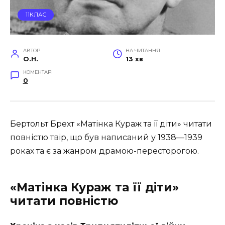
11КЛАС
АВТОР
НА ЧИТАННЯ
O.H.
13 хв
КОМЕНТАРІ
0
Бертольт Брехт «Матінка Кураж та її діти» читати
повністю твір, що був написаний у 1938—1939
роках та є за жанром драмою-пересторогою.
«Матінка Кураж та її діти»
читати повністю