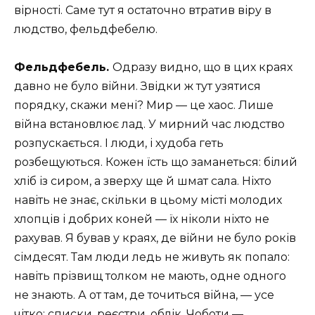
вірності. Саме тут я остаточно втратив віру в
людство, фельдфебелю.
Фельдфебель.
Одразу видно, що в цих краях
давно не було війни. Звідки ж тут узятися
порядку, скажи мені? Мир — це хаос. Лише
війна встановлює лад. У мирний час людство
розпускається. І люди, і худоба геть
розбещуються. Кожен їсть що заманеться: білий
хліб із сиром, а зверху ще й шмат сала. Ніхто
навіть не знає, скільки в цьому місті молодих
хлопців і добрих коней — їх ніколи ніхто не
рахував. Я бував у краях, де війни не було років
сімдесят. Там люди ледь не живуть як попало:
навіть прізвищ толком не мають, одне одного
не знають. А от там, де точиться війна, — усе
чітко: списки, реєстри, облік. Чоботи —