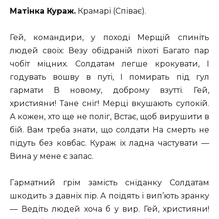
Матінка Кураж.
Крамарі (Співає).
Гей, командири, у поході Мерщій спиніть
людей своїх: Везу обідраній піхоті Багато пар
чобіт міцних. Солдатам легше крокувати, І
годувать вошву в путі, І помирать під гул
гармати В новому, доброму взутті. Гей,
християни! Тане сніг! Мерці вкушають супокій.
А кожен, хто ще не поліг, Встає, щоб вирушити в
бій. Вам треба знати, що солдати На смерть не
підуть без ковбас. Кураж їх ладна частувати —
Вина у мене є запас.
Гарматний грім замість сніданку Солдатам
шкодить з давніх пір. А поїдять і вип’ють зранку
— Ведіть людей хоча б у вир. Гей, християни!