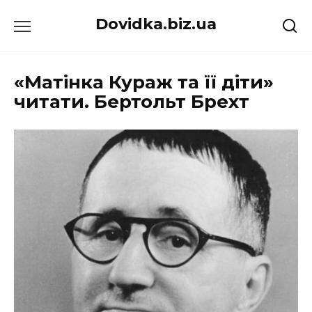
Перейти
Dovidka.biz.ua
до
вмісту
«Матінка Кураж та її діти»
читати. Бертольт Брехт