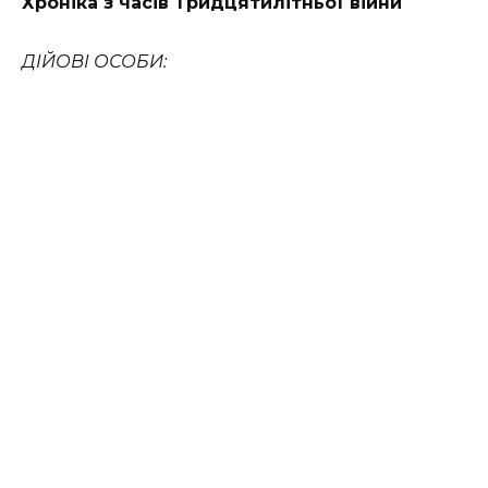
Хроніка з часів Тридцятилітньої війни
ДІЙОВІ ОСОБИ: