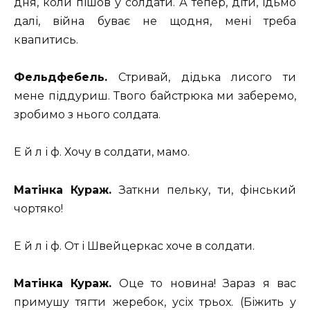
дня, коли пішов у солдати. А тепер, діти, їдьмо
далі, війна буває не щодня, мені треба
квапитись.
Фельдфебель.
Стривай, дідька лисого ти
мене піддуриш. Твого байстрюка ми заберемо,
зробимо з нього солдата.
Е й л і ф. Хочу в солдати, мамо.
Матінка Кураж.
Заткни пельку, ти, фінський
чортяко!
Е й л і ф. От і Швейцеркас хоче в солдати.
Матінка Кураж.
Оце то новина! Зараз я вас
примушу тягти жеребок, усіх трьох. (Біжить у