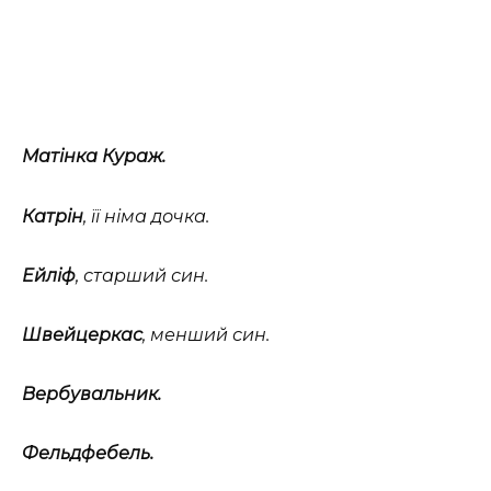
Матінка Кураж.
Катрін
, її німа дочка.
Ейліф
, старший син.
Швейцеркас
, менший син.
Вербувальник.
Фельдфебель.