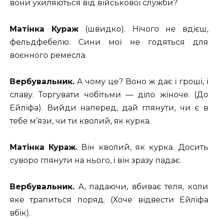
вони ухиляються від військової служби?
Матінка Кураж
(швидко). Нічого не вдієш,
фельдфебелю. Сини мої не годяться для
воєнного ремесла.
Вербувальник.
А чому це? Воно ж дає і гроші, і
славу. Торгувати чобітьми — діло жіноче. (До
Ейліфа). Вийди наперед, дай глянути, чи є в
тебе м’язи, чи ти кволий, як курка.
Матінка Кураж.
Він кволий, як курка. Досить
суворо глянути на нього, і він зразу падає.
Вербувальник.
А, падаючи, вбиває теля, коли
яке трапиться поряд. (Хоче відвести Ейліфа
вбік).