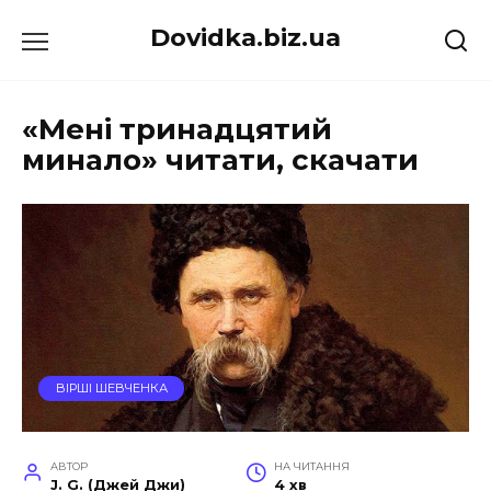
Перейти
Dovidka.biz.ua
до
вмісту
«Мені тринадцятий
минало» читати, скачати
ВІРШІ ШЕВЧЕНКА
АВТОР
НА ЧИТАННЯ
J. G. (Джей Джи)
4 хв