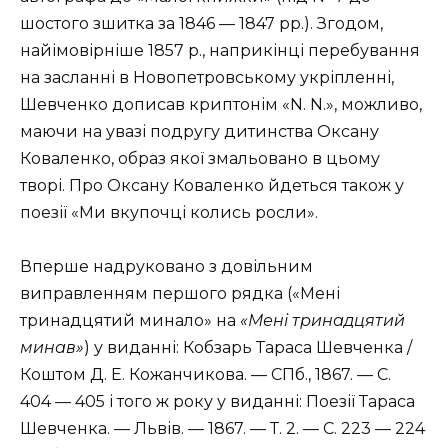
шостого зшитка за 1846 — 1847 рр.). Згодом,
найімовірніше 1857 р., наприкінці перебування
на засланні в Новопетровському укріпленні,
Шевченко дописав криптонім «N. N.», можливо,
маючи на увазі подругу дитинства Оксану
Коваленко, образ якої змальовано в цьому
творі. Про Оксану Коваленко йдеться також у
поезії «Ми вкупочці колись росли».
Вперше надруковано з довільним
виправленням першого рядка («Мені
тринадцятий минало» на
«Мені тринадцятий
минав»
) у виданні: Кобзарь Тараса Шевченка /
Коштом Д. Е. Кожанчикова. — СПб., 1867. — С.
404 — 405 і того ж року у виданні: Поезії Тараса
Шевченка. — Львів. — 1867. — Т. 2. — С. 223 — 224