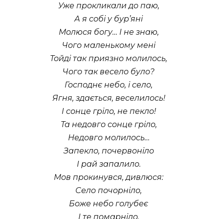
Уже прокликали до паю,
А я собі у бур’яні
Молюся богу… І не знаю,
Чого маленькому мені
Тойді так приязно молилось,
Чого так весело було?
Господнє небо, і село,
Ягня, здається, веселилось!
І сонце гріло, не пекло!
Та недовго сонце гріло,
Недовго молилось…
Запекло, почервоніло
І рай запалило.
Мов прокинувся, дивлюся:
Село почорніло,
Боже небо голубеє
І те помарніло.