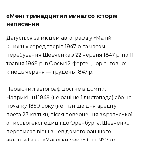
«Мені тринадцятий минало» історія
написання
Датується за місцем автографа у «Малій
книжці» серед творів 1847 р. та часом
перебування Шевченка з 22 червня 1847 р. по 11
травня 1848 р. в Орській фортеці, орієнтовно:
кінець червня — грудень 1847 р.
Первісний автограф досі не відомий.
Наприкінці 1849 (не раніше 1 листопада) або на
початку 1850 року (не пізніше дня арешту
поета 23 квітня), після повернення зАральської
описової експедиції до Оренбурга, Шевченко
переписав вірш з невідомого ранішого
автографа до «Малої книжки» (під № 7 до