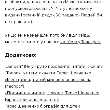
(в обох виданнях подано за «Малою книжкою» з
пропуском адресата «N. N.»; у львівському
виданні останній рядок 50 подано: «Людей би
не прокляв»).
Якщо ви не знайшли потрібну відповідь,
можете запитати у нашого
чат-бота у Телеграм
.
Додатково:
"Заповіт" (Як умру то поховайте) читати, скачати
"Тополя" читати, скачати. Тарас Шевченко
«Мені тринадцятий минало» аналіз вірша
(паспорт)
«Причинна» читати, скачати. Тарас Шевченко
Вірші Шевченка для дітей
Тарас Шевченко біографія для дітей