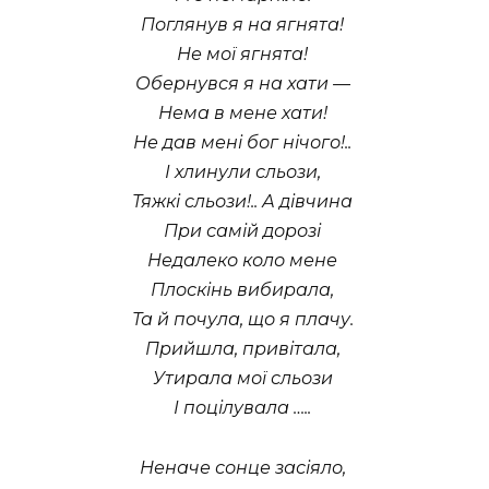
Поглянув я на ягнята!
Не мої ягнята!
Обернувся я на хати —
Нема в мене хати!
Не дав мені бог нічого!..
І хлинули сльози,
Тяжкі сльози!.. А дівчина
При самій дорозі
Недалеко коло мене
Плоскінь вибирала,
Та й почула, що я плачу.
Прийшла, привітала,
Утирала мої сльози
І поцілувала …..
Неначе сонце засіяло,