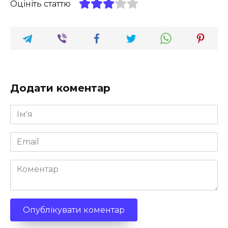
Оцініть статтю
Додати коментар
Ім'я
*
Email
*
Коментар