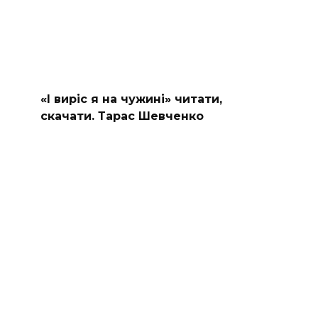
«І виріс я на чужині» читати,
скачати. Тарас Шевченко