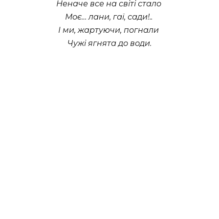
Неначе все на світі стало
Моє… лани, гаї, сади!..
І ми, жартуючи, погнали
Чужі ягнята до води.