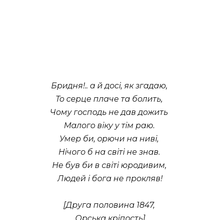
Бридня!.. а й досі, як згадаю,
То серце плаче та болить,
Чому господь не дав дожить
Малого віку у тім раю.
Умер би, орючи на ниві,
Нічого б на світі не знав.
Не був би в світі юродивим,
Людей і бога не прокляв!
[Друга половина 1847,
Орська кріпость]