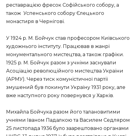
реставрацією фресок Софійського собору, а
також
Успенського собору Єлецького
монастиря в Чернігові.
У 1924 р. М. Бойчук став професором Київського
художнього інституту. Працював в жанрі
монументального мистецтва, а також графіки.
1925 р. М. Бойчук разом з учніми заснували
Асоціацію революційного мистецтва України
(АРМУ). Через тиск комуністичної партії
змушений був покинути Україну 1931 року, але
вже наступного року повернувся у Харків.
Михайла Бойчука разом його талановитими
учнями Іваном Падалкою та Василем Седляром
25 листопада 1936 було заарештовано органами