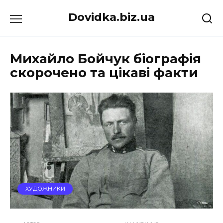
Перейти
Dovidka.biz.ua
до
вмісту
Михайло Бойчук біографія
скорочено та цікаві факти
ХУДОЖНИКИ