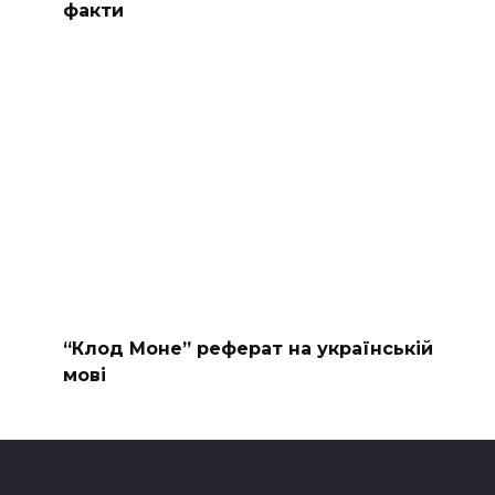
факти
“Клод Моне” реферат на українській
мові