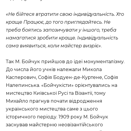
«Не бійтеся втратити свою індивідуальність. Хто
краще Працює, до того приглядайтесь. Не
треба боятись запозичувати у іншого, треба
намагатися зробити краще. Індивідуальність
сама виявиться, коли майстер визріє»
.
Так М. Бойчук прийшов до ідеї монументалізму.
До числа його учнів належали Микола
Касперович, Софія Бодуен-де-Куртене, Софія
Налепинська. «Бойчукісти» орієнтувались на
мистецтво Київської Русі та Візантії, тому
Михайло прагнув почати відродження
українського мистецтва саме з цього
історичного періоду. 1909 року М. Бойчук
заснував майстерню неовізантійського