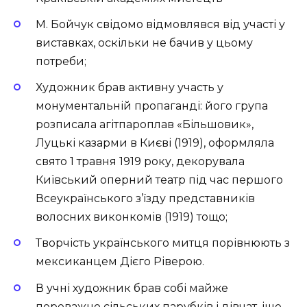
М. Бойчук свідомо відмовлявся від участі у
виставках, оскільки не бачив у цьому
потреби;
Художник брав активну участь у
монументальній пропаганді: його група
розписала агітпароплав «Більшовик»,
Луцькі казарми в Києві (1919), оформляла
свято 1 травня 1919 року, декорувала
Київський оперний театр під час першого
Всеукраїнського з’їзду представників
волосних виконкомів (1919) тощо;
Творчість українського митця порівнюють з
мексиканцем Дієго Ріверою.
В учні художник брав собі майже
переважно сільських парубків і дівчат, іще