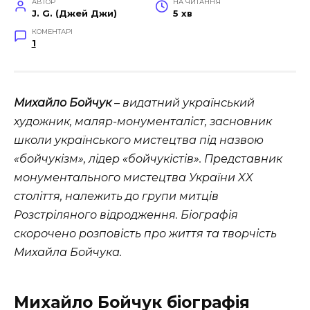
АВТОР
НА ЧИТАННЯ
J. G. (Джей Джи)
5 хв
КОМЕНТАРІ
1
Михайло Бойчук
– видатний український
художник, маляр-монументаліст, засновник
школи українського мистецтва під назвою
«бойчукізм», лідер «бойчукістів». Представник
монументального мистецтва України XX
століття, належить до групи митців
Розстріляного відродження. Біографія
скорочено розповість про життя та творчість
Михайла Бойчука.
Михайло Бойчук біографія