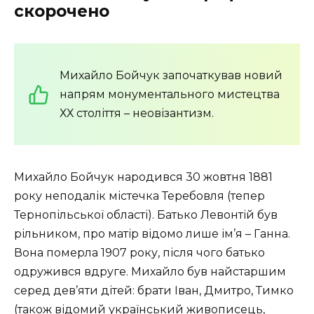
скорочено
Михайло Бойчук започаткував новий
напрям монументального мистецтва
ХХ століття – неовізантизм.
Михайло Бойчук народився 30 жовтня 1881
року неподалік містечка Теребовля (тепер
Тернопільської області). Батько Левонтій був
рільником, про матір відомо лише ім’я – Ганна.
Вона померла 1907 року, після чого батько
одружився вдруге. Михайло був найстаршим
серед дев’яти дітей: брати Іван, Дмитро, Тимко
(також відомий український живописець,