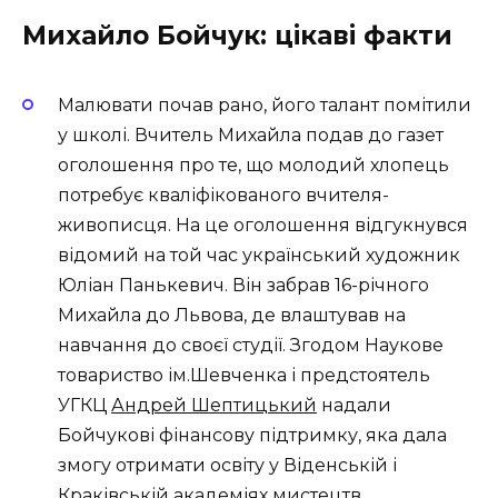
Михайло Бойчук: цікаві факти
Малювати почав рано, його талант помітили
у школі. Вчитель Михайла подав до газет
оголошення про те, що молодий хлопець
потребує кваліфікованого вчителя-
живописця. На це оголошення відгукнувся
відомий на той час український художник
Юліан Панькевич. Він забрав 16-річного
Михайла до Львова, де влаштував на
навчання до своєї студії. Згодом Наукове
товариство ім.Шевченка і предстоятель
УГКЦ
Андрей Шептицький
надали
Бойчукові фінансову підтримку, яка дала
змогу отримати освіту у Віденській і
Краківській академіях мистецтв