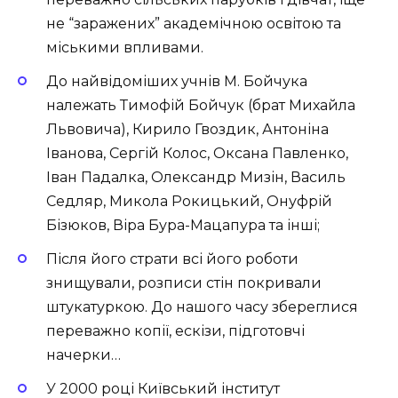
не “заражених” академічною освітою та
міськими впливами.
До найвідоміших учнів М. Бойчука
належать Тимофій Бойчук (брат Михайла
Львовича), Кирило Гвоздик, Антоніна
Іванова, Сергій Колос, Оксана Павленко,
Іван Падалка, Олександр Мизін, Василь
Седляр, Микола Рокицький, Онуфрій
Бізюков, Віра Бура-Мацапура та інші;
Після його страти всі його роботи
знищували, розписи стін покривали
штукатуркою. До нашого часу збереглися
переважно копії, ескізи, підготовчі
начерки…
У 2000 році Київський інститут