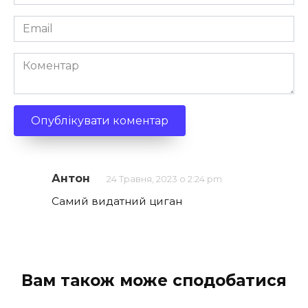
*
Email
*
Коментар
Антон
24 Травня, 2023 о 2:24 pm
Самий видатний циган
Вам також може сподобатися