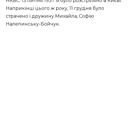
НКВС. 13 липня 1937 їх було розстріляно в Києві.
Наприкінці цього ж року, 11 грудня було
страчено і дружину Михайла, Софію
Налепинську-Бойчук.