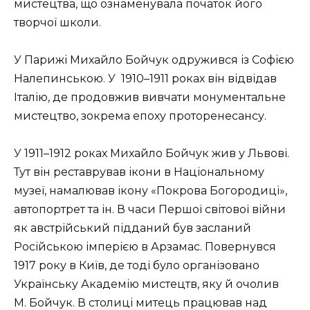
мистецтва, що ознаменувала початок його
творчої школи.
У Парижі Михайло Бойчук одружився із Софією
Налепинською. У
1910–1911 роках він відвідав
Італію, де продовжив вивчати монументальне
мистецтво, зокрема епоху проторенесансу.
У 1911–1912 роках Михайло Бойчук жив у Львові.
Тут він реставрував ікони в Національному
музеї, намалював ікону «Покрова Богородиці»,
автопортрет та ін. В часи Першої світової війни
як австрійський підданий був засланий
Російською імперією в Арзамас. Повернувся
1917 року в Київ, де тоді було організовано
Українську Академію мистецтв, яку й очолив
М. Бойчук. В столиці митець працював над