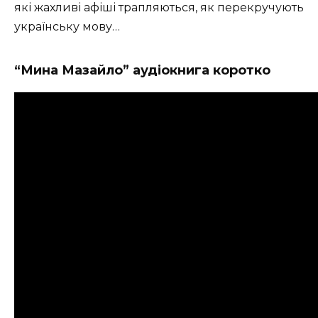
які жахливі афіші трапляються, як перекручують
українську мову…
“Мина Мазайло” аудіокнига коротко