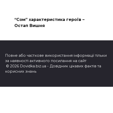
“Сом” характеристика героїв –
Остап Вишня
Повне або часткове використання інформації тільки
за наявності активного посилання на сайт
© 2026 Dovidka.biz.ua - Довідник цікавих фактів та
корисних знань