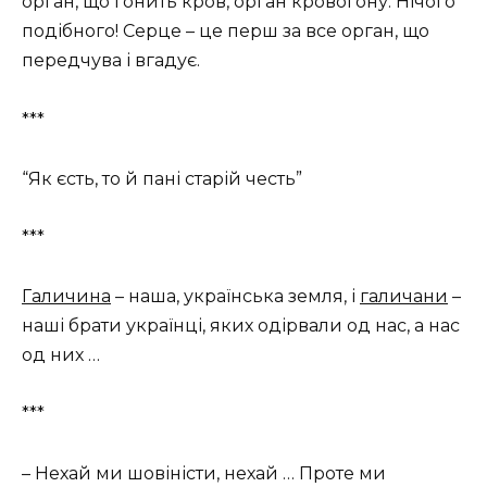
орган, що гонить кров, орган кровогону. Нічого
подібного! Серце – це перш за все орган, що
передчува і вгадує.
***
“Як єсть, то й пані старій честь”
***
Галичина
– наша, українська земля, і
галичани
–
наші брати українці, яких одірвали од нас, а нас
од них …
***
– Нехай ми шовіністи, нехай … Проте ми