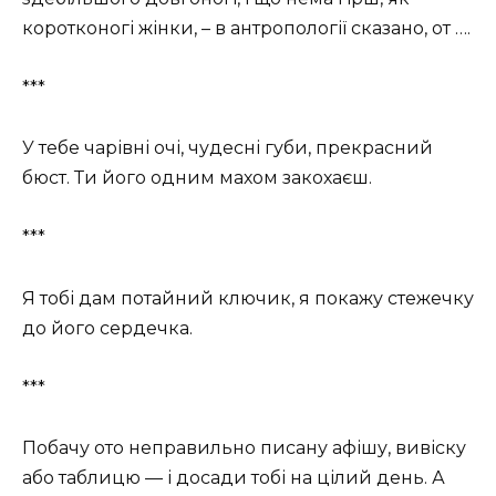
коротконогі жінки, – в антропології сказано, от ….
***
У тебе чарівні очі, чудесні губи, прекрасний
бюст. Ти його одним махом закохаєш.
***
Я тобі дам потайний ключик, я покажу стежечку
до його сердечка.
***
Побачу ото неправильно писану афішу, вивіску
або таблицю — і досади тобі на цілий день. А