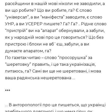
расєйщини в нашій мові ніколи не заводили, а
ви що робите? Що ви робите, га? Є слово
“універсал”, а ви “маніфеста” заводите, є слово
УНР, а ви УСЕРЕР пишете? Га? Га? .. Рідне слово
“пристрій” ви на “апарат” обернували, а забули,
як у народній мові про це говориться? Що без
пристрою і блохи не вб`єш, забули, а ви
думаєте апаратом, га?
По газетах читаю – слово “просорушка” за
“шеретовку” править, і це така українізація,
питаюсь, га? Самі ви ще не шеретовані, і мова
ваша радянська нешеретована …
***
… В анторопології про це пишеться, що українці
здебільшого довгоногі, і що нема гірш, як