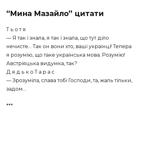
“Мина Мазайло” цитати
Т ь о т я
— Я так і знала, я так і знала, що тут діло
нечисте… Так он вони хто, ваші українці! Тепера
я розумію, що таке українська мова. Розумію!
Австріяцька видумка, так?
Д я д ь к о Т а р а с
— Зрозуміла, слава тобі Господи, та, жаль тільки,
задом…
***