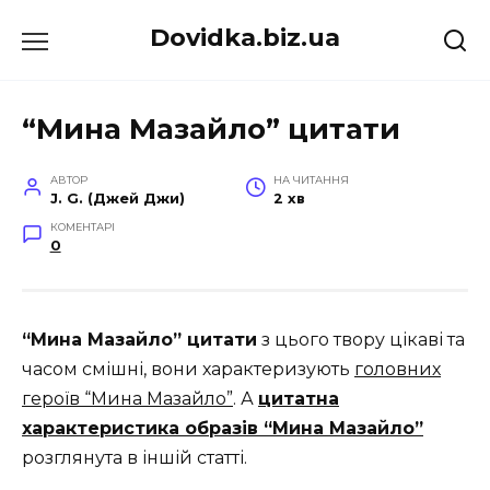
Перейти
Dovidka.biz.ua
до
вмісту
“Мина Мазайло” цитати
АВТОР
НА ЧИТАННЯ
J. G. (Джей Джи)
2 хв
КОМЕНТАРІ
0
“Мина Мазайло” цитати
з цього твору цікаві та
часом смішні, вони характеризують
головних
героїв “Мина Мазайло”
. А
цитатна
характеристика образів “Мина Мазайло”
розглянута в іншій статті.