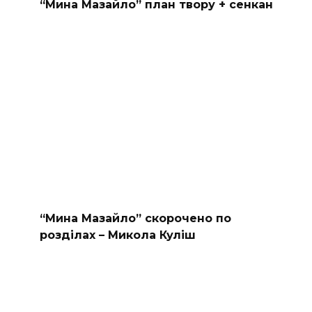
“Мина Мазайло” план твору + сенкан
“Мина Мазайло” скорочено по
розділах – Микола Куліш