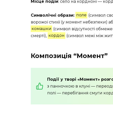
Місце подій
: село на кордноні — корд
Символічні образи:
поле
(символ сво
ворожої стихії (у момент небезпеки) а
комашки
(символ відсутності обмеже
смерті),
кордон
(символ межі між житт
Композиція “Момент”
Події у творі «Момент» розг
з панночкою в клуні — переод
полі — перебігання смуги кор