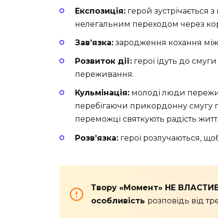
Експозиція:
герой зустрічається 
нелегальним переходом через ко
Зав’язка:
зародження кохання між
Розвиток дії:
герої ідуть до смуги 
переживання.
Кульмінація:
молоді люди пережи
перебігаючи прикордонну смугу пі
переможці святкують радість житт
Розв’язка:
герої розлучаються, що
Твору «Момент» НЕ ВЛАСТИВ
особливість
розповідь від тре