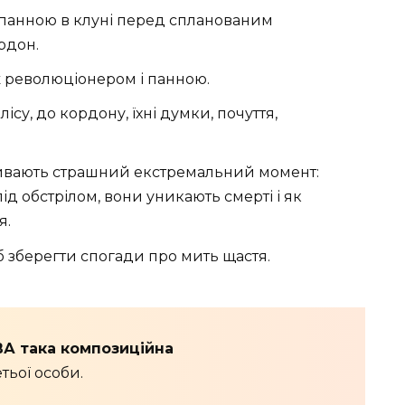
з панною в клуні перед спланованим
рдон.
 революціонером і панною.
лісу, до кордону, їхні думки, почуття,
вають страшний екстремальний момент:
д обстрілом, вони уникають смерті і як
я.
б зберегти спогади про мить щастя.
А така композиційна
тьої особи.