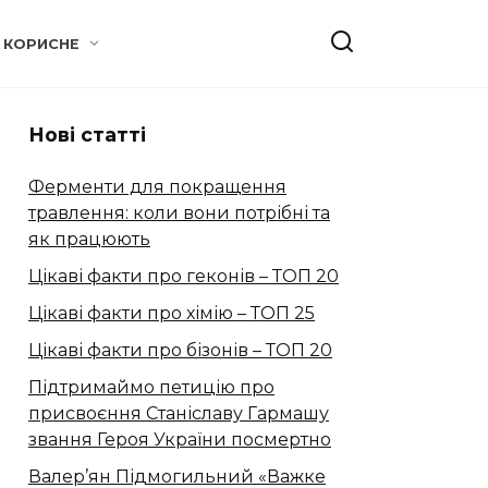
КОРИСНЕ
Нові статті
Ферменти для покращення
травлення: коли вони потрібні та
як працюють
Цікаві факти про геконів – ТОП 20
Цікаві факти про хімію – ТОП 25
Цікаві факти про бізонів – ТОП 20
Підтримаймо петицію про
присвоєння Станіславу Гармашу
звання Героя України посмертно
Валер’ян Підмогильний «Важке