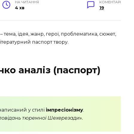
НА ЧИТАННЯ
КОМЕНТАРІ
4 хв
19
– тема, ідея, жанр, герої, проблематика, сюжет,
ітературний паспорт твору.
ко аналіз (паспорт)
написаний у стилі
імпресіонізму
.
оповідань тюремної Шехерезади».