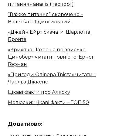
питання» аналіз (паспорт)
“Важке питання” скорочено –
Валер’ян Підмогильний
«Джейн Ейр» скачати. Шарлотта
Бронте
«Крихітка Цахес на прізвисько
Цинобер» читати повністю. Ернст
Гофман
«Пригоди Олівера Твіста» читати –
Чарльз Діккенс
Цікаві факти про Аляску
Молюски: цікаві факти – ТОП 50
Додатково: