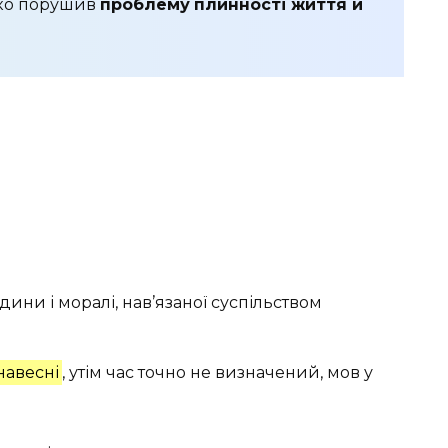
нко порушив
проблему
плинності життя й
ини і моралі, нав’язаної суспільством
 навесні
, утім час точно не визначений, мов у