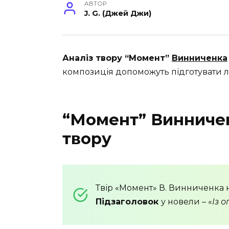
АВТОР
J. G. (Джей Джи)
Аналіз твору “Момент”
Винниченка
композиція допоможуть підготувати л
“Момент” Винничен
твору
Твір «Момент» В. Винниченка 
Підзаголовок
у новели – «
Із 