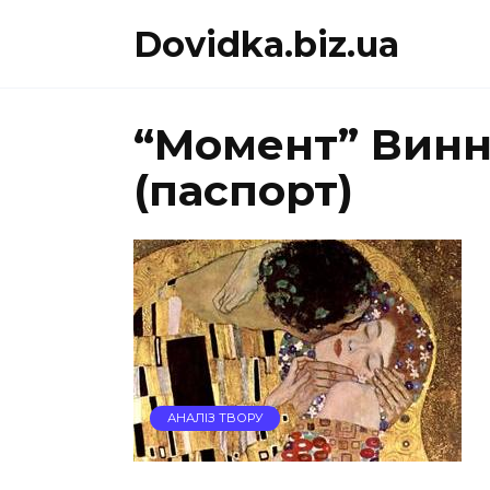
Перейти
Dovidka.biz.ua
до
вмісту
“Момент” Винн
(паспорт)
АНАЛІЗ ТВОРУ