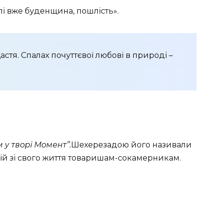
і вже буденщина, пошлість».
астя. Спалах почуттєвої любові в природі –
 у творі Момент”.
Шехерезадою його називали
рій зі свого життя товаришам-сокамерникам.