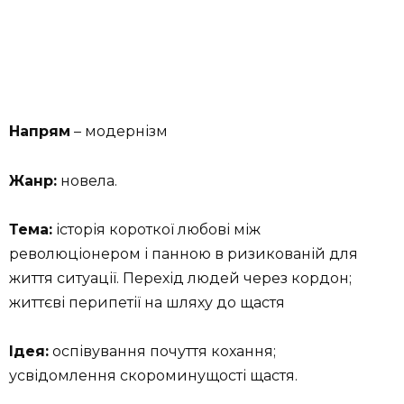
Напрям
– модернізм
Жанр:
новела.
Тема:
історія короткої любові між
революціонером і панною в ризи­кованій для
життя ситуації. Перехід людей через кордон;
життєві перипетії на шляху до щастя
Ідея:
оспівування почуття кохання;
усвідомлення скороминущості щастя.