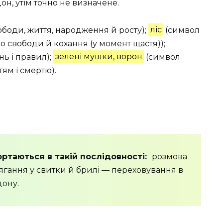
он, утім точно не визначене.
боди, життя, народження й росту);
ліс
(символ
бо свободи й кохання (у момент щастя));
нь і правил);
зелені мушки, ворон
(символ
ям і смертю).
ортаються в такій послідовності:
розмова
ягання у свитки й брилі — переховування в
дону.