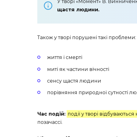
У творі «Момент» В. Винниче
щастя людини.
Також у творі порушені такі проблеми:
життя і смерті
миті як частини вічності
сенсу щастя людини
порівняння природної сутності люд
Час подій:
події у творі відбуваються
позачассі.