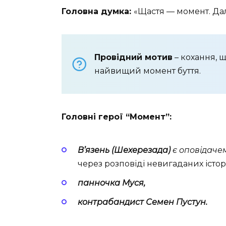
Головна думка:
«Щастя — момент. Дал
Провідний мотив
– кохання, щ
найвищий момент буття.
Головні герої “Момент”:
В’язень (Шехерезада)
є оповідачем
через розповіді невигаданих істо
панночка Муся,
контрабандист Семен Пустун.