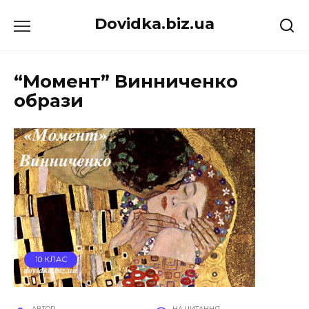
Перейти
Dovidka.biz.ua
до
вмісту
“Момент” Винниченко
образи
10 КЛАС
АВТОР
НА ЧИТАННЯ