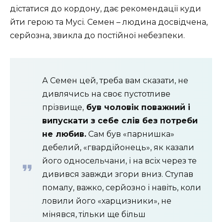
дістатися до кордону, дає рекомендації куди
йти герою та Мусі. Семен – людина досвідчена,
серйозна, звикла до постійної небезпеки.
А Семен цей, треба вам сказати, не
дивлячись на своє пустотливе
прізвище,
був чоловік поважний і
випускати з себе слів без потреби
не любив.
Сам був «парнишка»
дебелий, «гвардійонець», як казали
його односельчани, і на всіх через те
дивився завжди згори вниз. Ступав
помалу, важко, серйозно і навіть, коли
ловили його «харцизники», не
мінявся, тільки ще більш