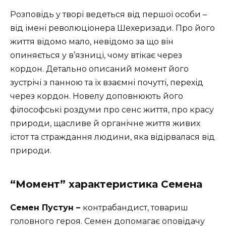
Розповідь у творі ведеться від першої особи –
від імені революціонера Шехеризади. Про його
життя відомо мало, невідомо за що він
опиняється у в’язниці, чому втікає через
кордон. Детально описаний момент його
зустрічі з панною та їх взаємні почутті, перехід
через кордон. Новелу доповнюють його
філософські роздуми про сенс життя, про красу
природи, щасливе й органічне життя живих
істот та страждання людини, яка відірвалася від
природи.
“Момент” характеристика Семена
Семен Пустун
–
контрабандист, товариш
головного героя. Семен допомагає оповідачу