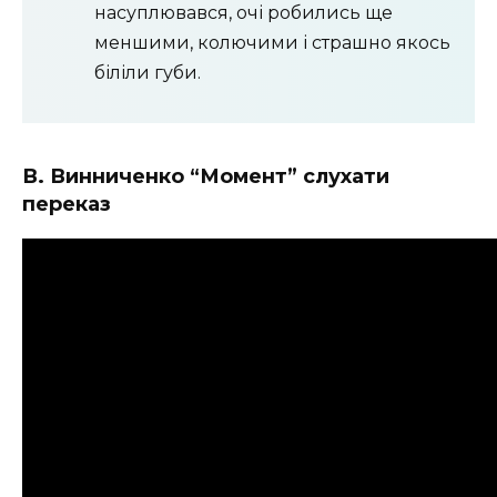
насуплювався, очі робились ще
меншими, колючими і страшно якось
біліли губи.
В. Винниченко “Момент” слухати
переказ