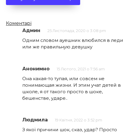
Кількість
Коментарі
коментарів
Админ
25 Листопада, 2020 о 3:08 pm
Одним словом ауешник влюбился в леди
или же правильную девушку
Анонимно
15 Лютого, 2021 о 7:56 am
Она какая-то тупая, или совсем не
понимающая жизни. И этим учат детей в
школе, я от такого просто в шоке,
бешенстве, ударе..
Людмила
19 Квітня, 2022 о 3:52 pm
З якої причини шок, сказ, удар? Просто