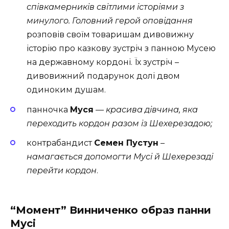
співкамерників світлими історіями з
минулого. Головний герой оповідання
розповів своїм товаришам дивовижну
історію про казкову зустріч з панною Мусею
на державному кордоні. Їх зустріч –
дивовижний подарунок долі двом
одиноким душам.
панночка
Муся
— красива дівчина, яка
переходить кордон разом із Шехерезадою;
контрабандист
Семен Пустун
–
намагається допомогти Мусі й Шехерезаді
перейти кордон
.
“Момент” Винниченко образ панни
Мусі