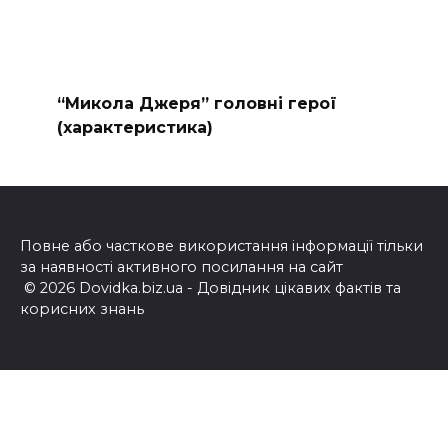
“Микола Джеря” головні герої
(характеристика)
Повне або часткове використання інформації тільки
за наявності активного посилання на сайт
© 2026 Dovidka.biz.ua - Довідник цікавих фактів та
корисних знань