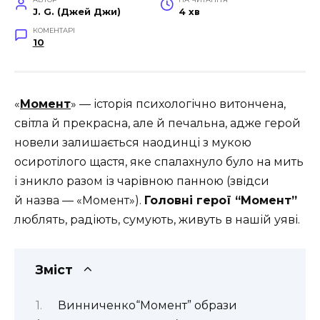
J. G. (Джей Джи)
4 хв
КОМЕНТАРІ
10
«
Момент
» — історія психологічно витончена,
світла й прекрасна, але й печальна, адже герой
новели залишається наодинці з мукою
осиротілого щастя, яке спалахнуло було на мить
і зникло разом із чарівною панною (звідси
й назва — «Момент»).
Головні герої “Момент”
люблять, радіють, сумують, живуть в нашій уяві.
Зміст
Винниченко“Момент” образи