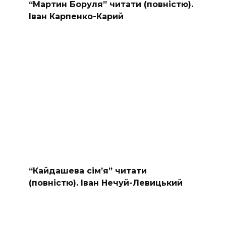
“Мартин Боруля” читати (повністю).
Іван Карпенко-Карий
“Кайдашева сiм’я” читати
(повністю). Іван Нечуй-Левицький