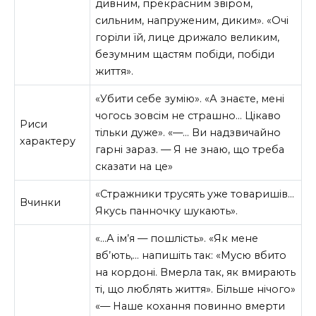
дивним, прекрасним звіром,
сильним, на­пруженим, диким». «Очі
горіли їй, лице дрижало великим,
безумним щастям побіди, побіди
життя».
«Убити себе зумію». «А знаєте, мені
чогось зовсім не страшно… Цікаво
Риси
тільки дуже». «—… Ви надзвичайно
характеру
гарні зараз. — Я не знаю, що треба
сказати на це»
«Стражники трусять уже товаришів…
Вчинки
Якусь панночку шукають».
«…А ім’я — пошлість». «Як мене
вб’ють,… напишіть так: «Мусю вбито
на кордоні. Вмерла так, як вмира­ють
ті, що люблять життя». Більше ні­чого»
«— Наше кохання повинно вмерти