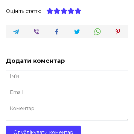
Оцініть статтю
Додати коментар
Ім'я
*
Email
*
Коментар