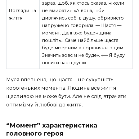
зараз, щоб, як хтось сказав, ніколи
Погляди на
не вмирати». «А вона, ніби
життя
дивлячись собі в душу, обривисто-
напружено говорила: — Щастя —
момент. Далі вже буденщина,
пошліть… Саме найбільше щастя
буде мі­зерним в порівнянні з цим.
Значить зовсім не буде». «— Я буду
носити вас в душі»
Муся впевнена, що щастя – це сукупність
коротеньких моментів. Людина все життя
щасливою не може бути. Але не слід втрачати
оптимізму й любові до життя.
“Момент” характеристика
головного героя