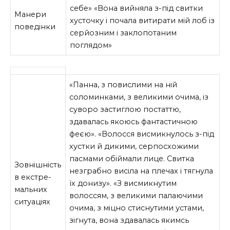
себе» «Вона вийняла з-під свитки
Манери
хусточку і по­чала витирати мій лоб із
поведінки
серйозним і за­клопотаним
поглядом»
«Панна, з повислими на ній
соломинками, з великими очима, із
суворо застиглою по­статтю,
здавалась якоюсь фантастичною
феєю». «Волосся висмикнулось з-під
хустки й ди­кими, серпосхожими
пасмами обіймали лице. Свитка
Зовнішність
незграбно висіла на плечах і тягнула
в екстре­
їх донизу». «З висмикнутим
мальних
волоссям, з великими палаючими
ситуаціях
очима, з міцно стиснутими устами,
зігнута, вона здавалась якимсь