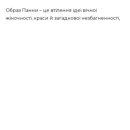
Образ Панни – це втілення ідеї вічної
жіночності, краси й загадкової незбагненності,