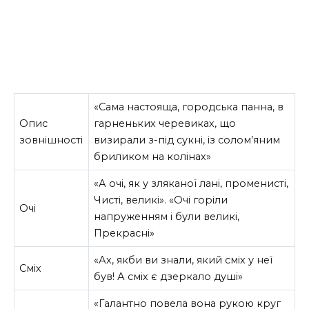
«Сама настояща, городська панна, в
Опис
гар­неньких черевиках, що
зовнішності
визирали з-під сукні, із солом’яним
бриликом на колі­нах»
«А очі, як у зляканої лані, променисті,
Чисті, великі». «Очі горіли
Очі
напруженням і були великі,
Прекрасні»
«Ах, якби ви знали, який сміх у неї
Сміх
був! А сміх є дзеркало душі»
«Галантно повела вона рукою круг