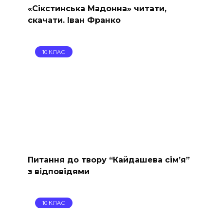
«Сікстинська Мадонна» читати,
скачати. Іван Франко
10 КЛАС
Питання до твору “Кайдашева сім’я”
з відповідями
10 КЛАС