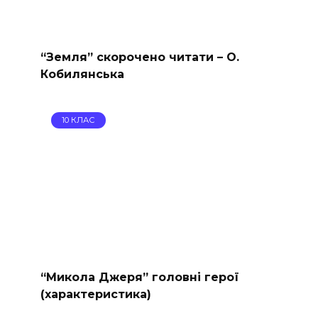
“Земля” скорочено читати – О.
Кобилянська
10 КЛАС
“Микола Джеря” головні герої
(характеристика)