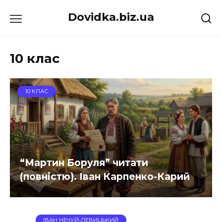
Перейти
Dovidka.biz.ua
до
вмісту
10 клас
10 КЛАС
“Мартин Боруля” читати
(повністю). Іван Карпенко-Карий
ІВАН НЕЧУЙ-ЛЕВИЦЬКИЙ