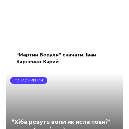
“Мартин Боруля” скачати. Іван
Карпенко-Карий
ПАНАС МИРНИЙ
“Хіба ревуть воли як ясла повні”