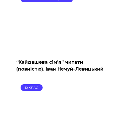
“Кайдашева сiм’я” читати
(повністю). Іван Нечуй-Левицький
10 КЛАС