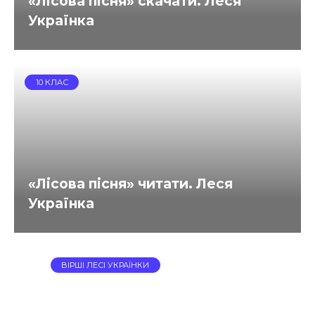
«Лісова пісня» скачати. Леся
Українка
10 КЛАС
«Лісова пісня» читати. Леся
Українка
ВІРШІ ЛЕСІ УКРАЇНКИ