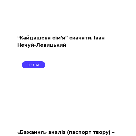
“Кайдашева сiм’я” скачати. Іван
Нечуй-Левицький
10 КЛАС
«Бажання» аналіз (паспорт твору) –