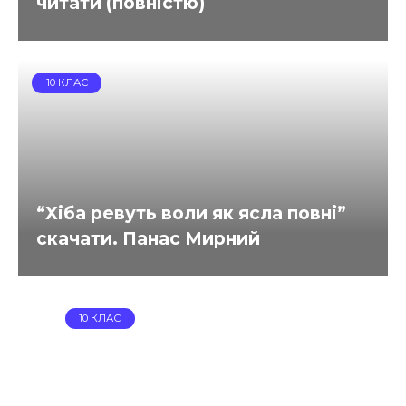
читати (повністю)
10 КЛАС
“Хіба ревуть воли як ясла повні”
скачати. Панас Мирний
10 КЛАС