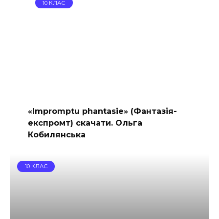
10 КЛАС
«Impromptu phantasie» (Фантазія-
експромт) скачати. Ольга
Кобилянська
10 КЛАС