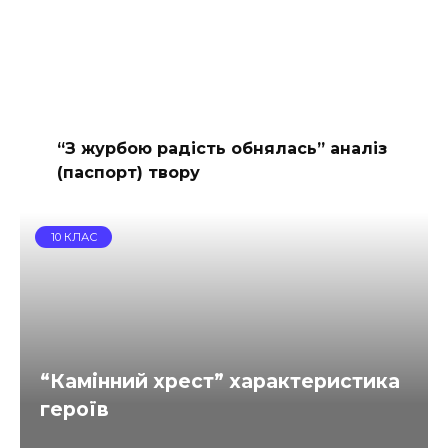
“З журбою радість обнялась” аналіз
(паспорт) твору
10 КЛАС
“Камінний хрест” характеристика
героїв