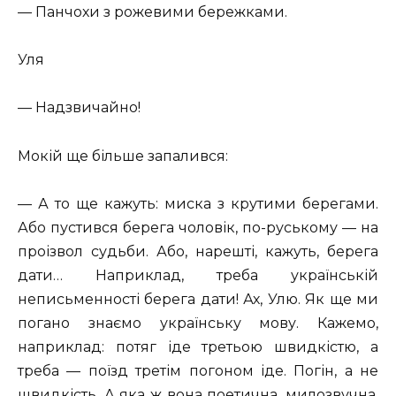
— Панчохи з рожевими бережками.
Уля
— Надзвичайно!
Мокій ще більше запалився:
— А то ще кажуть: миска з крутими берегами.
Або пустився берега чоловік, по-руському — на
проізвол судьби. Або, нарешті, кажуть, берега
дати… Наприклад, треба українській
неписьменності берега дати! Ах, Улю. Як ще ми
погано знаємо українську мову. Кажемо,
наприклад: потяг іде третьою швидкістю, а
треба — поїзд третім погоном іде. Погін, а не
швидкість. А яка ж вона поетична, милозвучна,