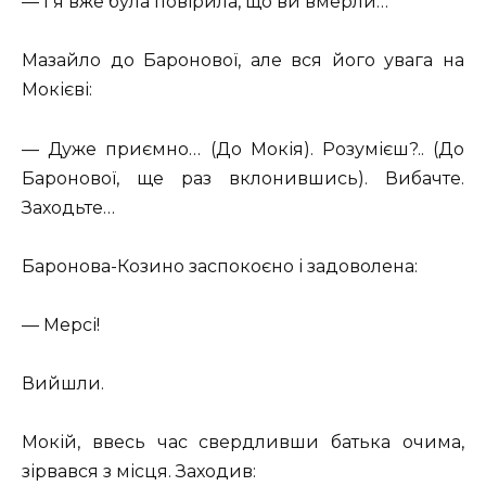
— І я вже була повірила, що ви вмерли…
Мазайло до Баронової, але вся його увага на
Мокієві:
— Дуже приємно… (До Мокія). Розумієш?.. (До
Баронової, ще раз вклонившись). Вибачте.
Заходьте…
Баронова-Козино заспокоєно і задоволена:
— Мерсі!
Вийшли.
Мокій, ввесь час свердливши батька очима,
зірвався з місця. Заходив: