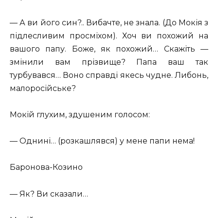
— А ви його син?.. Вибачте, не знала. (До Мокія з
підлесливим просміхом). Хоч ви похожий на
вашого папу. Боже, як похожий… Скажіть —
змінили вам прізвище? Папа ваш так
турбувався… Воно справді якесь чудне. Либонь,
малоросійське?
Мокій глухим, здушеним голосом:
— Однині… (розкашлявся) у мене папи нема!
Баронова-Козино
— Як? Ви сказали…