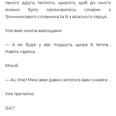
такого друга, теплого, щирого, щоб до нього
можно було промовитись словом з
Грінченкового словника та й з власного серця…
Уля вже никла жалощами:
— А як буде у вас подруга, щира й тепла…
Навіть гаряча…
Мокій
— Ах, Улю! Мені вже давно хотілося вам сказати…
Уля трепетно:
Що?