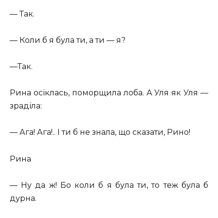
— Так.
— Коли б я була ти, а ти — я?
—Так.
Рина осіклась, поморщила лоба. А Уля як Уля —
зраділа:
— Ага! Ага!.. І ти б не знала, що сказати, Рино!
Рина
— Ну да ж! Бо коли б я була ти, то теж була б
дурна.