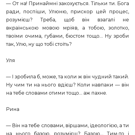
— От на! Принаймні закохується. Тільки ти. Бога
ради, поспіши, Улюню, прискор цей процес,
розумієш? Треба, щоб він взагалі не
вкраїнською мовою мріяв, а тобою, золотко,
твоїми очима, губами, бюстом тощо… Ну зроби
так, Улю, ну що тобі стоїть?
Уля
— І зробила б, може, та коли ж він чудний такий.
Ну чим ти на нього вдієш? Коли навпаки — він
на тебе словами отими тощо… аж пахне.
Рина
— Він на тебе словами, віршами, ідеологією, а ти
на нього базою, розумієш? Базою… Тим-то і