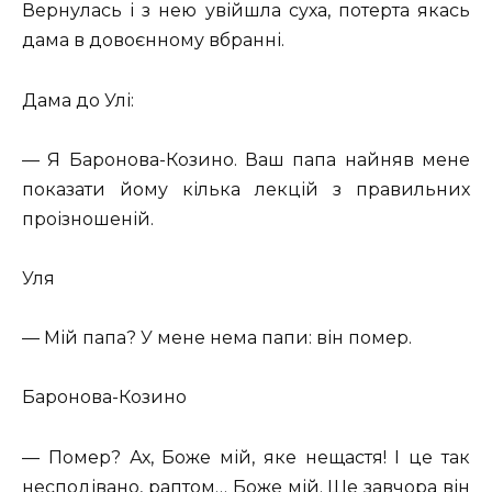
Вернулась і з нею увійшла суха, потерта якась
дама в довоєнному вбранні.
Дама до Улі:
— Я Баронова-Козино. Ваш папа найняв мене
показати йому кілька лекцій з правильних
проізношеній.
Уля
— Мій папа? У мене нема папи: він помер.
Баронова-Козино
— Помер? Ах, Боже мій, яке нещастя! І це так
несподівано, раптом… Боже мій. Ще завчора він