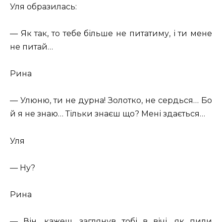
Уля образилась:
— Як так, то тебе більше не питатиму, і ти мене
не питай…
Рина
— Улюню, ти не дурна! Золотко, не сердься… Бо
й я не знаю… Тільки знаєш що? Мені здається…
Уля
— Ну?
Рина
— Він, кажеш, заглянув тобі в вічі, як пили