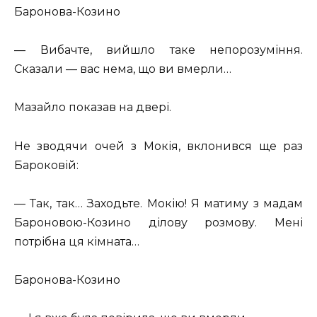
Баронова-Козино
— Вибачте, вийшло таке непорозуміння.
Сказали — вас нема, що ви вмерли…
Мазайло показав на двері.
Не зводячи очей з Мокія, вклонився ще раз
Бароковій:
— Так, так… Заходьте. Мокію! Я матиму з мадам
Бароновою-Козино ділову розмову. Мені
потрібна ця кімната…
Баронова-Козино