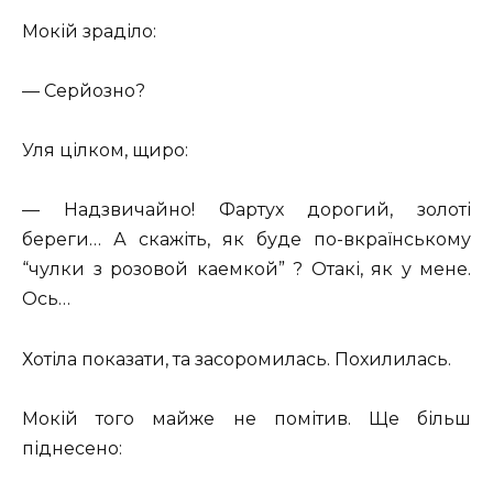
Мокій зраділо:
— Серйозно?
Уля цілком, щиро:
— Надзвичайно! Фартух дорогий, золоті
береги… А скажіть, як буде по-вкраїнському
“чулки з розовой каемкой” ? Отакі, як у мене.
Ось…
Хотіла показати, та засоромилась. Похилилась.
Мокій того майже не помітив. Ще більш
піднесено: