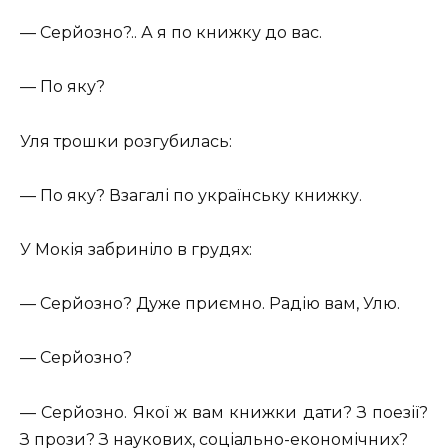
— Серйозно?.. А я по книжку до вас.
— По яку?
Уля трошки розгубилась:
— По яку? Взагалі по українську книжку.
У Мокія забриніло в грудях:
— Серйозно? Дуже приємно. Радію вам, Улю.
— Серйозно?
— Серйозно. Якої ж вам книжки дати? З поезії?
З прози? З наукових, соціально-економічних?