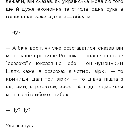
лежали, він сказав, як українська мова до того
ще й дуже економна та стисла: одна рука в
голівоньку, каже, а друга — обняти…
— Ну?
— А біля воріт, як уже розставатися, сказав він
мені: ваше прізвище Розсоха — знаєте, що таке
“розсоха”? Показав на небо — он Чумацький
Шлях, каже, в розсохах є чотири зірки — то
криниця, далі три зірки — то дівка пішла з
відрами, в розсохах, каже… А тоді подивився
мені в очі глибоко-глибоко…
— Ну? Ну?
Уля зітхнула: