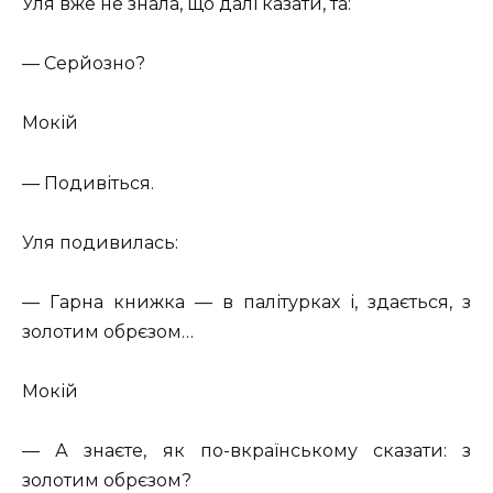
Уля вже не знала, що далі казати, та:
— Серйозно?
Мокій
— Подивіться.
Уля подивилась:
— Гарна книжка — в палітурках і, здається, з
золотим обрєзом…
Мокій
— А знаєте, як по-вкраїнському сказати: з
золотим обрєзом?