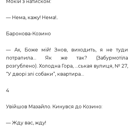
Мокій з натиском:
— Нема, кажу! Нема!..
Баронова-Козино
— Ах, Боже мій! Знов, виходить, я не туди
потрапила… Як же так? (Забурмотіла
розгублено). Холодна Гора, …ськая вулиця, № 27,
“У дворі злі собаки”, квартира…
4
Увійшов Мазайло. Кинувся до Козино:
— Жду вас, жду!