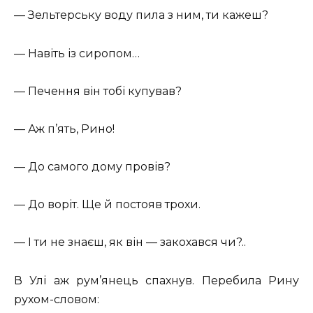
— Зельтерську воду пила з ним, ти кажеш?
— Навіть із сиропом…
— Печення він тобі купував?
— Аж п’ять, Рино!
— До самого дому провів?
— До воріт. Ще й постояв трохи.
— І ти не знаєш, як він — закохався чи?..
В Улі аж рум’янець спахнув. Перебила Рину
рухом-словом: