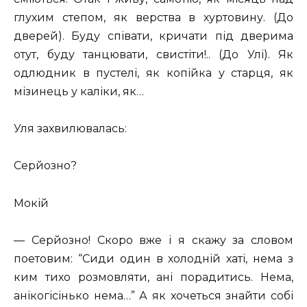
глухим степом, як верства в хуртовину. (До
дверей). Буду співати, кричати під дверима
отут, буду танцювати, свистіти!.. (До Улі). Як
одлюдник в пустелі, як копійка у старця, як
мізинець у каліки, як…
Уля захвилювалась:
Серйозно?
Мокій
— Серйозно! Скоро вже і я скажу за словом
поетовим: “Сиди один в холодній хаті, нема з
ким тихо розмовляти, ані порадитись. Нема,
анікогісінько нема…” А як хочеться знайти собі