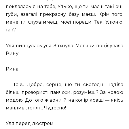
поклалась я на тебе, Улько, що ти маєш такі очі,
губи, взагалі прекрасну базу маєш. Крім того,
мене ти слухатимеш, моєї поради. Так, Улюню,
так?
Уля випнулась уся. Зітхнула. Мовчки поцілувала
Рину.
Рина
— Так!.. Добре, серце, що ти сьогодні наділа
більш прозористі панчохи, розумієш? За новою
модою. До того ж вони й на колір кращі — якісь
манливі, теплі… Чудесно!
Уля перед люстром: