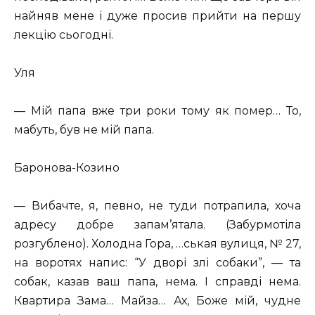
найняв мене і дуже просив прийти на першу
лекцію сьогодні.
Уля
— Мій папа вже три роки тому як помер… То,
мабуть, був не мій папа.
Баронова-Козино
— Вибачте, я, певно, не туди потрапила, хоча
адресу добре запам’ятала. (Забурмотіла
розгублено). Холодна Гора, …ськая вулиця, № 27,
на воротях напис: “У дворі злі собаки”, — та
собак, казав ваш папа, нема. І справді нема.
Квартира Зама… Майза… Ах, Боже мій, чудне