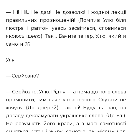
— Ні! Ні!.. Не дам! Не дозволю! І жодної лекції
правильних проізношеній! (Помітив Улю біля
люстра і раптом увесь засвітився, сповнився
якоюсь ідеєю). Так… Бачите тепер, Улю, який я
самотній?
Уля
— Серйозно?
— Серйозно, Улю. Рідня — а нема до кого слова
промовити, тим паче українського. Слухати не
хочуть. (До дверей). Так ні! Буду на зло, на
досаду декламувати українське слово. (До Улі).
Не розуміють його краси, а з моєї самотності
сміються. Отак і живу, самотію, як місяць над