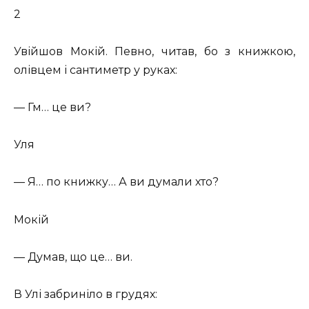
2
Увійшов Мокій. Певно, читав, бо з книжкою,
олівцем і сантиметр у руках:
— Гм… це ви?
Уля
— Я… по книжку… А ви думали хто?
Мокій
— Думав, що це… ви.
В Улі забриніло в грудях: