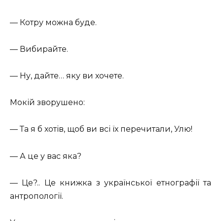
— Котру можна буде.
— Вибирайте.
— Ну, дайте… яку ви хочете.
Мокій зворушено:
— Та я б хотів, щоб ви всі їх перечитали, Улю!
— А це у вас яка?
— Це?.. Це книжка з української етнографії та
антропології.