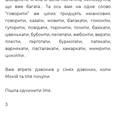
що вже багата… Та ось вам на одне слово
“говорити” аж цілих тридцять нюансових:
говорити, казати, мовити, балакати, гомоніти,
гуторити, повідати, торочити, точити, базікати,
цвенькати, бубоніти, лепетати, жебоніти, верзти,
плести, ґерґотати, бурмотати, патякати,
варнякати, пасталакати, хамаркати, мимрити,
цокотіти…
Вже втретє дзвонив у сінях дзвоник, коли
Мокій та Уля почули.
Пішла одчинити Уля.
3