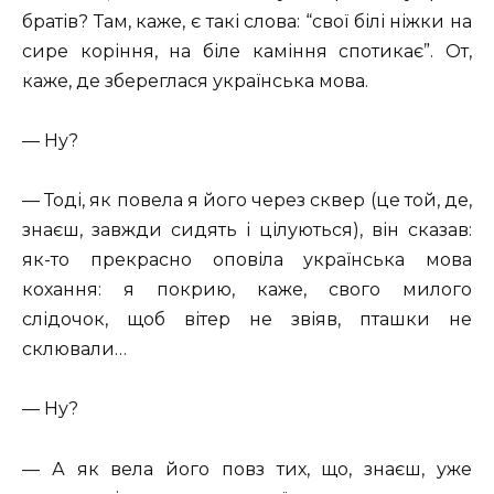
братів? Там, каже, є такі слова: “свої білі ніжки на
сире коріння, на біле каміння спотикає”. От,
каже, де збереглася українська мова.
— Ну?
— Тоді, як повела я його через сквер (це той, де,
знаєш, завжди сидять і цілуються), він сказав:
як-то прекрасно оповіла українська мова
кохання: я покрию, каже, свого милого
слідочок, щоб вітер не звіяв, пташки не
склювали…
— Ну?
— А як вела його повз тих, що, знаєш, уже