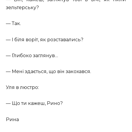
зельтерську?
— Так.
— І біля воріт, як розставались?
— Глибоко заглянув…
— Мені здається, що він закохався.
Уля в люстро:
— Що ти кажеш, Рино?
Рина