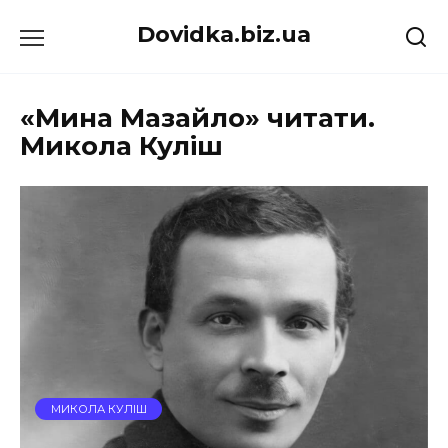
Перейти
Dovidka.biz.ua
до
вмісту
«Мина Мазайло» читати.
Микола Куліш
МИКОЛА КУЛІШ