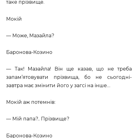
таке прізвище.
Мокій
— Може, Мазайла?
Баронова-Козино
— Так! Мазайла! Він ще казав, що не треба
запам’ятовувати прізвища, бо не сьогодні-
завтра має змінити його у загсі на інше…
Мокій аж потемнів:
— Мій папа?.. Прізвище?
Баронова-Козино