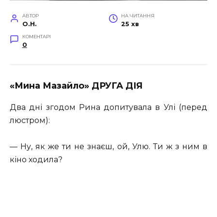
АВТОР
НА ЧИТАННЯ
O.H.
25 хв
КОМЕНТАРІ
0
«Мина Мазайло» ДРУГА ДІЯ
Два дні згодом Рина допитувала в Улі (перед
люстром):
— Ну, як же ти не знаєш, ой, Улю. Ти ж з ним в
кіно ходила?