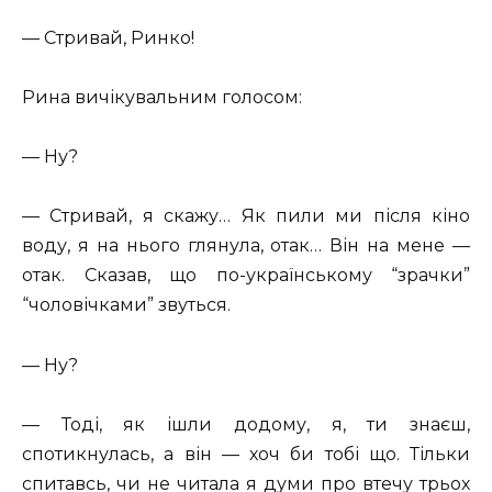
— Стривай, Ринко!
Рина вичікувальним голосом:
— Ну?
— Стривай, я скажу… Як пили ми після кіно
воду, я на нього глянула, отак… Він на мене —
отак. Сказав, що по-українському “зрачки”
“чоловічками” звуться.
— Ну?
— Тоді, як ішли додому, я, ти знаєш,
спотикнулась, а він — хоч би тобі що. Тільки
спитавсь, чи не читала я думи про втечу трьох