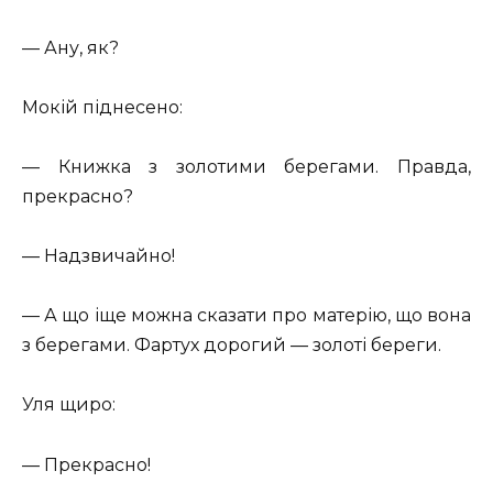
— Ану, як?
Мокій піднесено:
— Книжка з золотими берегами. Правда,
прекрасно?
— Надзвичайно!
— А що іще можна сказати про матерію, що вона
з берегами. Фартух дорогий — золоті береги.
Уля щиро:
— Прекрасно!