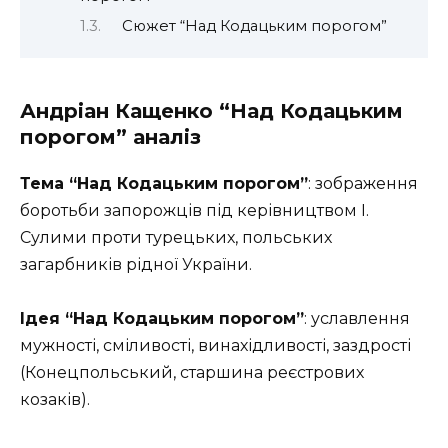
Сюжет “Над Кодацьким порогом”
Андріан Кащенко “Над Кодацьким
порогом” аналіз
Тема “Над Кодацьким порогом”
: зображення
боротьби запорожців під керівництвом І.
Сулими проти турецьких, польських
загарбників рідної України.
Ідея “Над Кодацьким порогом”
: уславлення
мужності, сміливості, винахідливості, заздрості
(Конецпольський, старшина реєстрових
козаків).