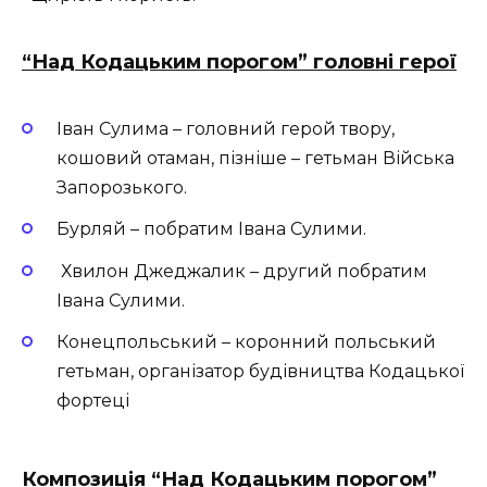
“Над Кодацьким порогом” головні герої
Іван Сулима – головний герой твору,
кошовий отаман, пізніше – гетьман Війська
Запорозького.
Бурляй – побратим Івана Сулими.
Хвилон Джеджалик – другий побратим
Івана Сулими.
Конецпольський – коронний польський
гетьман, організатор будівництва Кодацької
фортеці
Композиція “Над Кодацьким порогом”