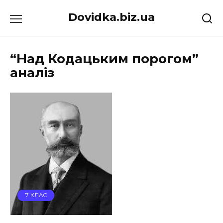
Перейти
Dovidka.biz.ua
до
вмісту
“Над Кодацьким порогом”
аналіз
7 КЛАС