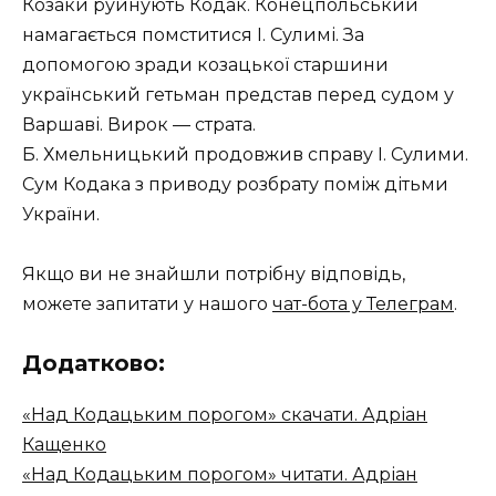
Козаки руйнують Кодак. Конецпольський
намагається помститися І. Сулимі. За
допомогою зради козацької старшини
український гетьман представ перед судом у
Варшаві. Вирок — страта.
Б. Хмельницький продовжив справу І. Сулими.
Сум Кодака з приводу розбрату поміж дітьми
України.
Якщо ви не знайшли потрібну відповідь,
можете запитати у нашого
чат-бота у Телеграм
.
Додатково:
«Над Кодацьким порогом» скачати. Адріан
Кащенко
«Над Кодацьким порогом» читати. Адріан