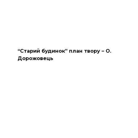
“Старий будинок” план твору – О.
Дорожовець