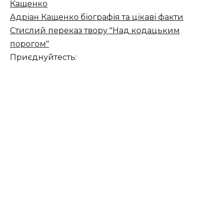
Кащенко
Адріан Кащенко біографія та цікаві факти
Стислий переказ твору "Над кодацьким
порогом"
Приєднуйтесть: