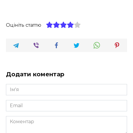
Оцініть статтю
Додати коментар
Ім'я
*
Email
*
Коментар