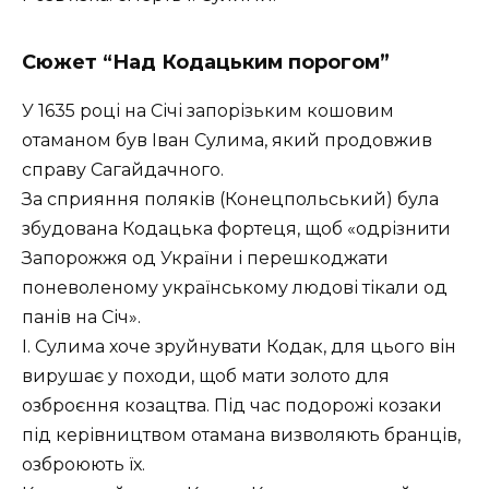
Сюжет “Над Кодацьким порогом”
У 1635 році на Січі запорізьким кошовим
отаманом був Іван Сулима, який продовжив
справу Сагайдачного.
За сприяння поляків (Конецпольський) була
збудована Кодацька фортеця, щоб «одрізнити
Запорожжя од України і перешкоджати
поневоленому українському людові тікали од
панів на Січ».
І. Сулима хоче зруйнувати Кодак, для цього він
вирушає у походи, щоб мати золото для
озброєння козацтва. Під час подорожі козаки
під керівництвом отамана визволяють бранців,
озброюють їх.