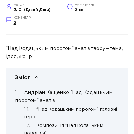
АВТОР
НА ЧИТАННЯ
J. G. (Джей Джи)
2 хв
КОМЕНТАРІ
2
“Над Кодацьким порогом” аналіз твору – тема,
ідея, жанр
Зміст
Андріан Кащенко “Над Кодацьким
порогом” аналіз
“Над Кодацьким порогом” головні
герої
Композиція “Над Кодацьким
порогом”