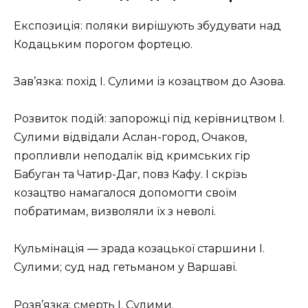
Експозиція: поляки вирішують збудувати над
Кодацьким порогом фортецю.
Зав’язка: похід І. Сулими із козацтвом до Азова.
Розвиток подій: запорожці під керівництвом І.
Сулими відвідали Аслан-город, Очаков,
пропливли неподалік від кримських гір
Бабуган та Чатир-Даг, повз Кафу. І скрізь
козацтво намагалося допомогти своїм
побратимам, визволяли їх з неволі.
Кульмінація — зрада козацької старшини І.
Сулими; суд над гетьманом у Варшаві.
Розв’язка: смерть І. Сулими.