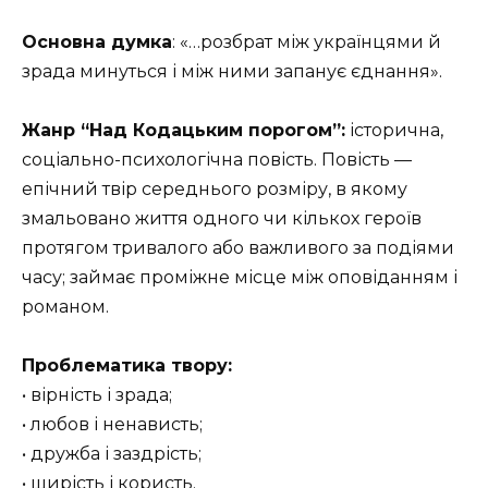
Основна думка
: «…розбрат між українцями й
зрада минуться і між ними запанує єднання».
Жанр “Над Кодацьким порогом”:
історична,
соціально-психологічна повість. Повість —
епічний твір середнього розміру, в якому
змальовано життя одного чи кількох героїв
протягом тривалого або важливого за подіями
часу; займає проміжне місце між оповіданням і
романом.
Проблематика твору:
• вірність і зрада;
• любов і ненависть;
• дружба і заздрість;
• щирість і користь.