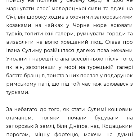
помсту на поляків у своєму серці, а щоб не
марнувати своєї молодецької сили та вдачі на
Січі, він щороку ходив з охочими запорозькими
козаками на чайках у Чорне море воювати
турків, топити їхні галери, руйнувати городи та
визволяти на волю хрещений люд. Слава про
Івана Сулиму розійшлася далеко поза межами
України і нарешті стала всесвітньою після того,
як він, захопивши у морі на турецькій галері
багато бранців, триста з них послав у подарунок
римському папі, що під той час теж воювався з
турками.
За небагато до того, як стати Сулимі кошовим
отаманом, поляки почали будувати на
запорозькій землі, біля Дніпра, над Кодацьким
порогом, міцну фортецю, маючи на думці