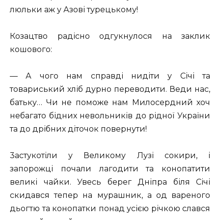
люльки аж у Азові турецькому!
Козацтво радісно одгукнулося на заклик
кошового:
— А чого нам справді нидіти у Січі та
товариський хліб дурно переводити. Веди нас,
батьку… Чи не поможе нам Милосердний хоч
небагато бідних невольників до рідної України
та до дрібних діточок повернути!
3астукотіли у Великому Лузі сокири, і
запорожці почали лагодити та конопатити
великі чайки. Увесь берег Дніпра біля Січі
скидався тепер на мурашник, а од вареного
дьогтю та конопатки понад усією річкою слався