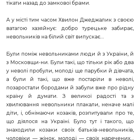
тікати назад до замкової брами.
А у місті тим часом Хвилон Джеджалик з своєю
ватагою хазяйнує: добро турецьке забирає,
невольників на білий світ випускає…
Були поміж невольниками люди й з України, й
з Московщи-ни. Були такі, що тільки рік або два
у неволі пробули, молоді ще парубки й дівчата,
а були й такі, що вже постаріли в неволі,
позаростали бородами й забули вже про рідну
країну й думати. З великої радості та з
хвилювання невольники плакали, неначе малі
діти, і, обнімаючи козаків, розпитували про те,
що діялося на Україні. Було тут і такого, що
знаходили козаки своїх батьків-невольників,
чоловіки — жінок, молоді — своїх наречених…