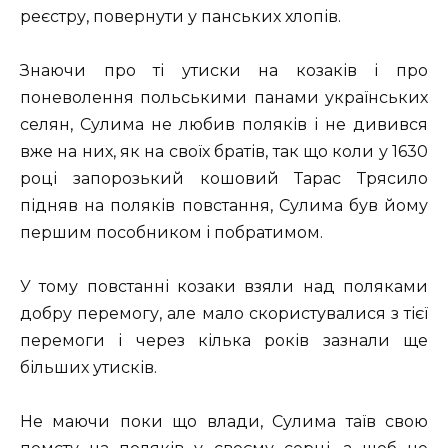
реєстру, повернути у панських хлопів.
Знаючи про ті утиски на козаків і про
поневолення польськими панами українських
селян, Сулима не любив поляків і не дивився
вже на них, як на своїх братів, так що коли у 1630
році запорозький кошовий Тарас Трясило
підняв на поляків повстання, Сулима був йому
першим пособником і побратимом.
У тому повстанні козаки взяли над поляками
добру перемогу, але мало скористувалися з тієї
перемоги і через кілька років зазнали ще
більших утисків.
Не маючи поки що влади, Сулима таїв свою