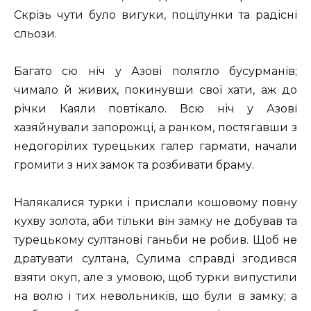
Скрізь чути було вигуки, поцілунки та радісні
сльози.
Багато сю ніч у Азові полягло бусурманів;
чимало й живих, покинувши свої хати, аж до
річки Каяли повтікало. Всю ніч у Азові
хазяйнували запорожці, а ранком, постягавши з
недогорілих турецьких галер гармати, начали
громити з них замок та розбивати браму.
Налякалися турки і прислали кошовому повну
кухву золота, аби тільки він замку не добував та
турецькому султанові ганьби не робив. Щоб не
дратувати султана, Сулима справді згодився
взяти окуп, але з умовою, щоб турки випустили
на волю і тих невольників, що були в замку; а