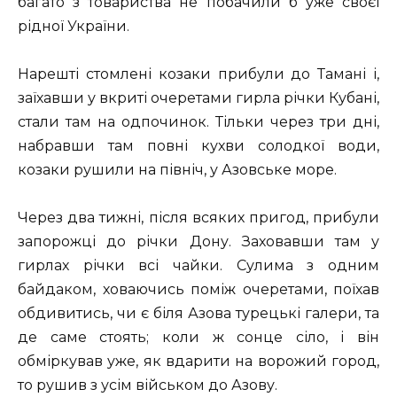
багато з товариства не побачили б уже своєї
рідної України.
Нарешті стомлені козаки прибули до Тамані і,
заїхавши у вкриті очеретами гирла річки Кубані,
стали там на одпочинок. Тільки через три дні,
набравши там повні кухви солодкої води,
козаки рушили на північ, у Азовське море.
Через два тижні, після всяких пригод, прибули
запорожці до річки Дону. Заховавши там у
гирлах річки всі чайки. Сулима з одним
байдаком, ховаючись поміж очеретами, поїхав
обдивитись, чи є біля Азова турецькі галери, та
де саме стоять; коли ж сонце сіло, і він
обміркував уже, як вдарити на ворожий город,
то рушив з усім військом до Азову.