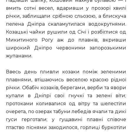
Надівши шапку, кошовий махнув булавою — і
вмить сотні весел, вдаривши у прозорі хвилі
річки, заблищали срібною сльозою, а блискуча
пелена Дніпра скаламутилася водокрутнями.
Козацькі чайки рушили од Січі і розбіглися од
Микитиного Рогу аж до плавнів, вкривши
широкий Дніпро червоними запорозькими
жупанами.
Ввесь день пливли козаки поміж зеленими
плавнями, втішаючись веселою красою рідної
річки. Обабіч козаків, берегами, верби та явори
купали в Дніпрі свої гнучкі та зелені віти;
протоками коливалися од вітру та шелестіли
очерета, по озерах табуни лебедів ячали та дикі
гуси герготали; у гущавині плавні співоче
птаство піснями заходилося, горлиці буркотіли