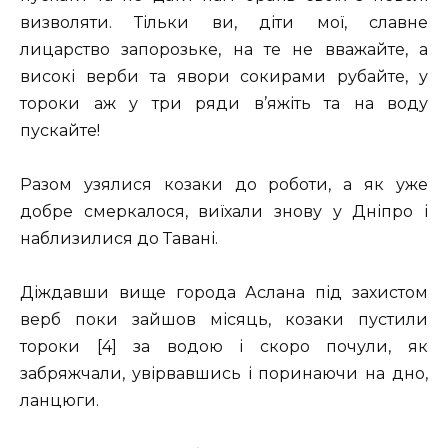
визволяти. Тільки ви, діти мої, славне
лицарство запорозьке, на те не вважайте, а
високі верби та явори сокирами рубайте, у
тороки аж у три ряди в’яжіть та на воду
пускайте!
Разом узялися козаки до роботи, а як уже
добре смеркалося, виїхали знову у Дніпро і
наблизилися до Тавані.
Діждавши вище города Аслана під захистом
верб поки зайшов місяць, козаки пустили
тороки [4] за водою і скоро почули, як
забряжчали, увірвавшись і поринаючи на дно,
ланцюги.