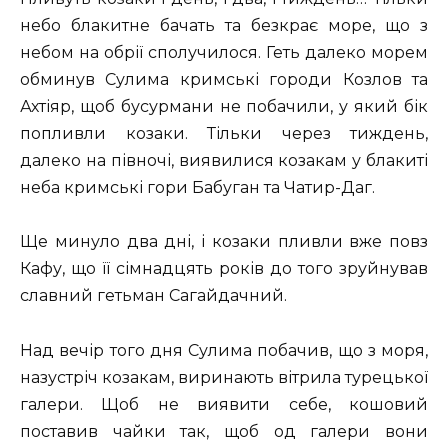
небо блакитне бачать та безкрає море, що з
небом на обрії сполучилося. Геть далеко морем
обминув Сулима кримські городи Козлов та
Ахтіяр, щоб бусурмани не побачили, у який бік
попливли козаки. Тільки через тиждень,
далеко на півночі, виявилися козакам у блакиті
неба кримські гори Бабуган та Чатир-Даг.
Ще минуло два дні, і козаки пливли вже повз
Кафу, що її сімнадцять років до того зруйнував
славний гетьман Сагайдачний.
Над вечір того дня Сулима побачив, що з моря,
назустріч козакам, виринають вітрила турецької
галери. Щоб не виявити себе, кошовий
поставив чайки так, щоб од галери вони