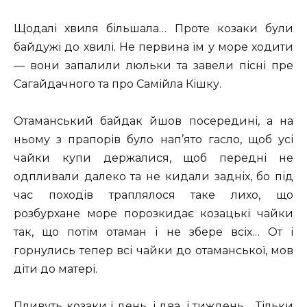
Щодалі хвиля більшала… Проте козаки були
байдужі до хвилі. Не первина їм у море ходити
— вони запалили люльки та завели пісні пре
Сагайдачного та про Самійла Кішку.
Отаманський байдак йшов посередині, а на
ньому з прапорів було нап’ято гасло, щоб усі
чайки купи держалися, щоб передні не
одпливали далеко та не кидали задніх, бо під
час походів траплялося таке лихо, що
розбурхане море порозкидає козацькі чайки
так, що потім отаман і не збере всіх… От і
горнулись тепер всі чайки до отаманської, мов
діти до матері.
Пливуть козаки і день, і два, і тиждень… Тільки