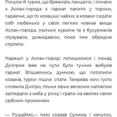
Почули й турки, що бряжчать ланцюги, і почали
з Аслан-города з гармат палити у тороки,
гадаючи, що то козацькі чайки, а козаки сиділи
собі любенько у своїх легких човнах вище
Аслан-города, люльки курили та з бусурманів
глузували, дожидаючи, поки тим обридне
стріляти.
Нарешті у Аслан-городі потишилися і понад
Дніпром вже не чути було гучних вибухів
гармат. Втішаючись думкою, що потопили
козаків, турки пішли спати. Темрява ночі густо
сповила Дніпро, тільки зірки веселим натовпом
заглядали з неба у річку і грали на хвилях своїм
срібним промінням.
— Рушаймо,— тихо сказав Сулима. І нечутно,