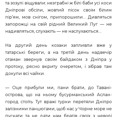
та зозулі віщували; незграбні ж білі баби усі коси
Дніпрові обсіли, жовтий пісок своїм білим
пір’ям, мов снігом, припорошили… Дивляться
запорожці на свій рідний Великий Луг — не
надивляться, слухають — не наслухаються…
На другий день козаки запливли вже у
татарські береги, а на третій день надвечір
отаман звернув своїм байдаком з Дніпра у
протоку, рясно вкриту очеретом, і зібрав там
докупи всі чайки.
— Оце прибули ми, пани брати, до Тавані-
острова, що на ньому бусурманський Аслан-
город стоїть. Тут вражі турки перетяли Дніпро
залізними ланцюгами, щоб нас у Чорне море не
пускати та не дати нам братів своїх з неволі