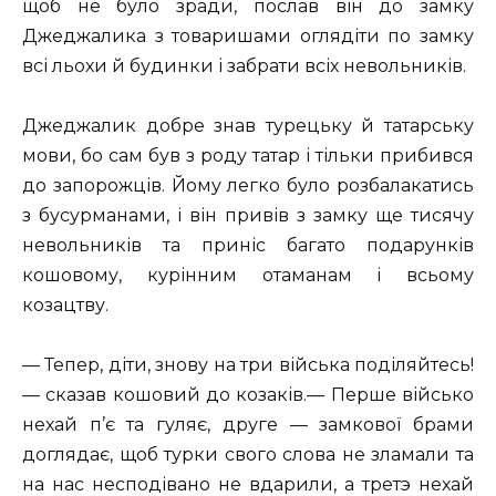
щоб не було зради, послав він до замку
Джеджалика з товаришами оглядіти по замку
всі льохи й будинки і забрати всіх невольників.
Джеджалик добре знав турецьку й татарську
мови, бо сам був з роду татар і тільки прибився
до запорожців. Йому легко було розбалакатись
з бусурманами, і він привів з замку ще тисячу
невольників та приніс багато подарунків
кошовому, курінним отаманам і всьому
козацтву.
— Тепер, діти, знову на три війська поділяйтесь!
— сказав кошовий до козаків.— Перше військо
нехай п’є та гуляє, друге — замкової брами
доглядає, щоб турки свого слова не зламали та
на нас несподівано не вдарили, а третэ нехай