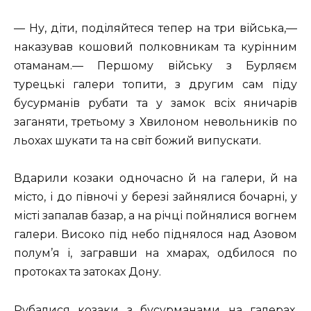
— Ну, діти, поділяйтеся тепер на три війська,—
наказував кошовий полковникам та курінним
отаманам.— Першому війську з Бурляєм
турецькі галери топити, з другим сам піду
бусурманів рубати та у замок всіх яничарів
заганяти, третьому з Хвилоном невольників по
льохах шукати та на світ божий випускати.
Вдарили козаки одночасно й на галери, й на
місто, і до півночі у березі зайнялися бочарні, у
місті запалав базар, а на річці пойнялися вогнем
галери. Високо під небо піднялося над Азовом
полум’я і, загравши на хмарах, одбилося по
протоках та затоках Дону.
Рубалися козаки з бусурманами на галерах,