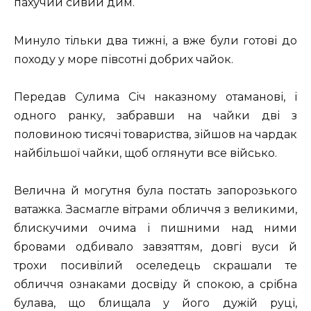
пахучий сивий дим.
Минуло тільки два тижні, а вже були готові до
походу у море півсотні добрих чайок.
Передав Сулима Січ наказному отаманові, і
одного ранку, забравши на чайки дві з
половиною тисячі товариства, зійшов на чардак
найбільшої чайки, щоб оглянути все військо.
Велична й могутня була постать запорозького
ватажка. Засмагле вітрами обличчя з великими,
блискучими очима і пишними над ними
бровами одбивало завзяттям, довгі вуси й
трохи посивілий оселедець скрашали те
обличчя ознаками досвіду й спокою, а срібна
булава, що блищала у його дужій руці,