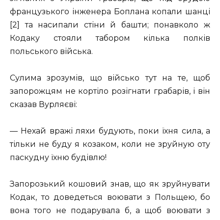
французького інженера Боплана копали шанці
[2] та насипали стіни й башти; понавколо ж
Кодаку стояли табором кілька полків
польського війська.
Сулима зрозумів, що військо тут на те, щоб
запорожцям не кортіло розігнати грабарів, і він
сказав Вурляєві:
— Нехай вражі ляхи будують, поки їхня сила, а
тільки не буду я козаком, коли не зруйную оту
паскудну їхню будівлю!
Запорозький кошовий знав, що як зруйнувати
Кодак, то доведеться воювати з Польщею, бо
вона того не подарувала б, а щоб воювати з