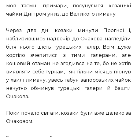
мов таємні примари, посунулися козацькі
чайки Дніпром униз, до Великого лиману.
Через два дні козаки минули Прогної і,
наблизившись надвечір до Очакова, нагледіли
біля нього шість турецьких галер. Всім дуже
кортіло зчепитися з тими галерами, але
кошовий отаман не згодився на те, бо не хотів
виявляти себе туркам, і як тільки місяць пірнув
у хвилі лиману, увесь табун запорозьких чайок
нечутно обминув турецькі галери й башти
Очакова.
Поки почало світати, козаки були вже далеко за
Очаковом.