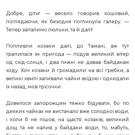
Добре, діти! — весело говорив кошовий,
поглядаючи, як безодня поглинула галеру. —
Тепер запалимо люльки, та й далі!
Попливли козаки далі, до Тамані, аж тут
трапилася їм пригода — подув великий вітер
од схід-сонця, і два тижні не давав байдакам
ходу. Хоч козаки й громадили на всі гребки, а
великі хвилі заливали чайки водою і одкидали
їх назад, мов трісочки.
Довелося запорожцям тяжко бідувати, бо по
деяких чайках не вистачало вже солодкої води,
і коли б не пішов, на щастя козаків, великий
дощ та не налив у байдаки води, то, мабуть,