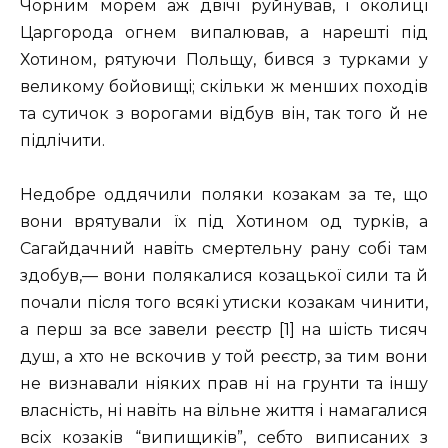
Чорним морем аж двічі руйнував, і околиці
Царгорода огнем випалював, а нарешті під
Хотином, рятуючи Польщу, бився з турками у
великому бойовищі; скільки ж менших походів
та сутичок з ворогами відбув він, так того й не
підлічити.
Недобре оддячили поляки козакам за те, що
вони врятували їх під Хотином од турків, а
Сагайдачний навіть смертельну рану собі там
здобув,— вони полякалися козацької сили та й
почали після того всякі утиски козакам чинити,
а перш за все завели реєстр [1] на шість тисяч
душ, а хто не вскочив у той реєстр, за тим вони
не визнавали ніяких прав ні на грунти та іншу
власність, ні навіть на вільне життя і намагалися
всіх козаків “випищиків”, себто виписаних з