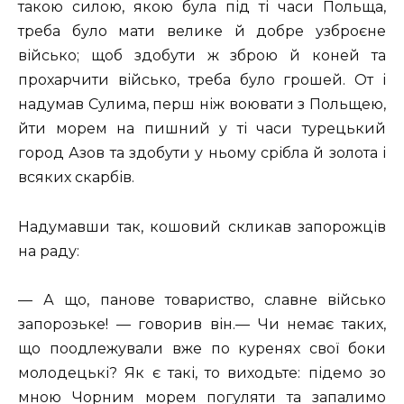
такою силою, якою була під ті часи Польща,
треба було мати велике й добре узброєне
військо; щоб здобути ж зброю й коней та
прохарчити військо, треба було грошей. От і
надумав Сулима, перш ніж воювати з Польщею,
йти морем на пишний у ті часи турецький
город Азов та здобути у ньому срібла й золота і
всяких скарбів.
Надумавши так, кошовий скликав запорожців
на раду:
— А що, панове товариство, славне військо
запорозьке! — говорив він.— Чи немає таких,
що поодлежували вже по куренях свої боки
молодецькі? Як є такі, то виходьте: підемо зо
мною Чорним морем погуляти та запалимо