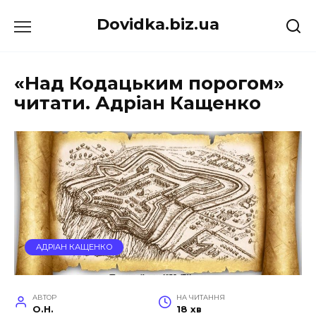
Перейти
Dovidka.biz.ua
до
вмісту
«Над Кодацьким порогом»
читати. Адріан Кащенко
АДРІАН КАЩЕНКО
АВТОР
НА ЧИТАННЯ
O.H.
18 хв