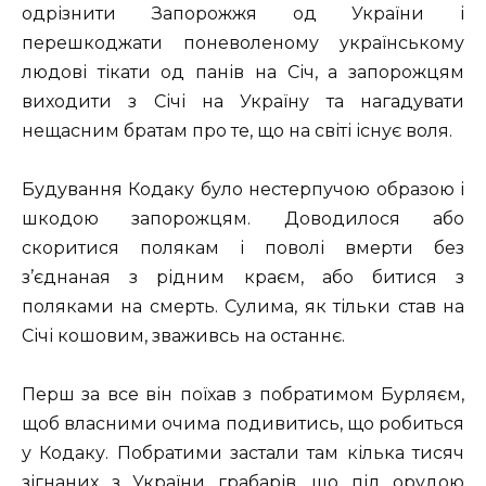
одрізнити Запорожжя од України і
перешкоджати поневоленому українському
людові тікати од панів на Січ, а запорожцям
виходити з Січі на Україну та нагадувати
нещасним братам про те, що на світі існує воля.
Будування Кодаку було нестерпучою образою і
шкодою запорожцям. Доводилося або
скоритися полякам і поволі вмерти без
з’єднаная з рідним краєм, або битися з
поляками на смерть. Сулима, як тільки став на
Січі кошовим, зваживсь на останнє.
Перш за все він поїхав з побратимом Бурляєм,
щоб власними очима подивитись, що робиться
у Кодаку. Побратими застали там кілька тисяч
зігнаних з України грабарів, що під орудою