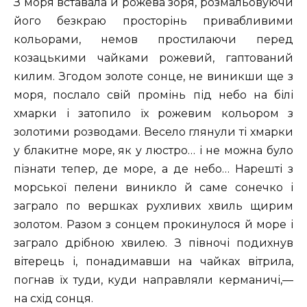
З моря вставала й рожева зоря, розмальовуючи
його безкраю просторінь привабливими
кольорами, немов простилаючи перед
козацькими чайками рожевий, гаптований
килим. Згодом золоте сонце, не виникши ще з
моря, послало свій промінь під небо на білі
хмарки і затопило їх рожевим кольором з
золотими розводами. Весело глянули ті хмарки
у блакитне море, як у люстро… і не можна було
пізнати тепер, де море, а де небо… Нарешті з
морської пелени виникло й саме сонечко і
заграло по вершках рухливих хвиль щирим
золотом. Разом з сонцем прокинулося й море і
заграло дрібною хвилею. З півночі подихнув
вітерець і, понадимавши на чайках вітрила,
погнав їх туди, куди направляли керманичі,—
на схід сонця.