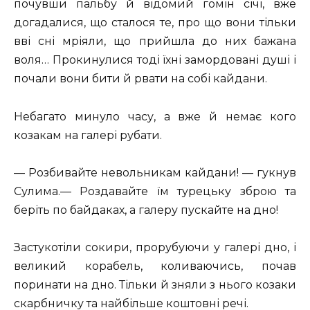
почувши пальбу й відомий гомін січі, вже
догадалися, що сталося те, про що вони тільки
вві сні мріяли, що прийшла до них бажана
воля… Прокинулися тоді їхні замордовані душі і
почали вони бити й рвати на собі кайдани.
Небагато минуло часу, а вже й немає кого
козакам на галері рубати.
— Розбивайте невольникам кайдани! — гукнув
Сулима.— Роздавайте їм турецьку зброю та
беріть по байдаках, а галеру пускайте на дно!
Застукотіли сокири, прорубуючи у галері дно, і
великий корабель, коливаючись, почав
поринати на дно. Тільки й зняли з нього козаки
скарбничку та найбільше коштовні речі.