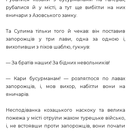
рубалися й у місті, а тут ще вибігли на них
яничари з Азовського замку.
Та Сулима тільки того й чекав: він поставив
запорожців у три лави, одна за одною і,
вихопивши з піхов шаблю, гукнув:
— За братів наших! За бідних невольників!
— Кари бусурманам! — розляглося по лавах
запорожців, і, мов вихор, набігли вони на
яничарів.
Несподіванка козацького наскоку та велика
пожежа у місті отруїли жахом турецьке військо,
і, не встоявши проти запорожців, вони почали