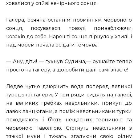
ховалися у сяйві вечірнього сонця.
Галера, осяяна останнім промінням червоного
сонця, посувалася поволі, приваблюючи
козаків до себе. Нарешті сонце пірнуло у хвилі, і
над морем почала осідати темрява.
— Ану, діти! — гукнув Судима,— рушайте тепер
просто на галеру, а що робити далі, самі знаєте!
Ледве чутно дзюрчить вода поперед великої
турецької галери. У три ряди сидять на галері,
на великих гребках невольники, прикуті до
лавок ланцюгами, а поміж невольниками турки
походжають і б’ють нещасних терниною та
червоною таволгою. Стогнуть невольники з
тяжкої муки і тужать, згадуючи свою рідну