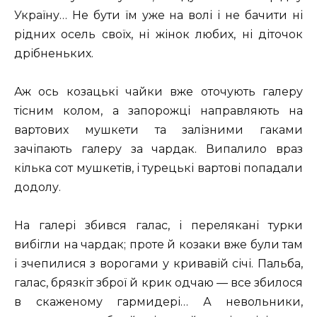
Україну… Не бути їм уже на волі і не бачити ні
рідних осель своїх, ні жінок любих, ні діточок
дрібненьких.
Аж ось козацькі чайки вже оточують галеру
тісним колом, а запорожці направляють на
вартових мушкети та залізними гаками
зачіпають галеру за чардак. Випалило враз
кілька сот мушкетів, і турецькі вартові попадали
додолу.
На галері збився галас, і перелякані турки
вибігли на чардак; проте й козаки вже були там
і зчепилися з ворогами у кривавій січі. Пальба,
галас, брязкіт зброї й крик одчаю — все збилося
в скаженому гармидері… А невольники,