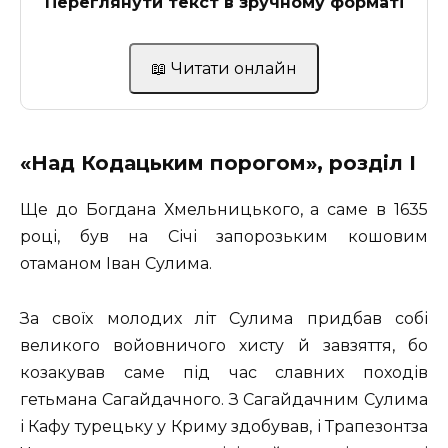
Переглянути текст в зручному форматі
📖 Читати онлайн
«Над Кодацьким порогом», розділ І
Ще до Богдана Хмельницького, а саме в 1635
році, був на Січі запорозьким кошовим
отаманом Іван Сулима.
За своїх молодих літ Сулима придбав собі
великого войовничого хисту й завзяття, бо
козакував саме під час славних походів
гетьмана Сагайдачного. З Сагайдачним Сулима
і Кафу турецьку у Криму здобував, і Трапезонтза