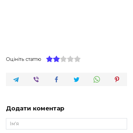
Оцініть статтю
Додати коментар
Ім'я
*