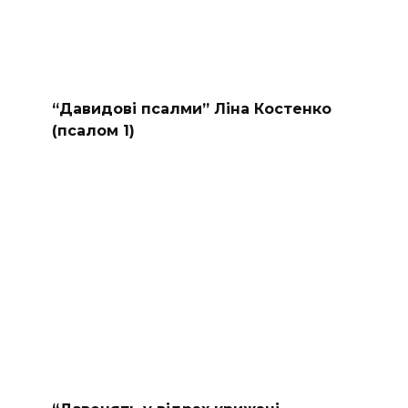
“Давидові псалми” Ліна Костенко
(псалом 1)