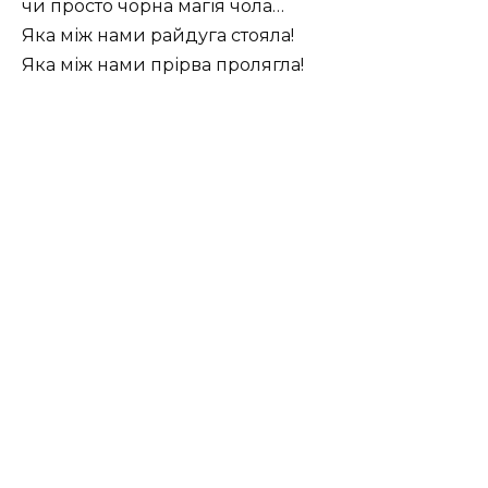
чи просто чорна магія чола…
Яка між нами райдуга стояла!
Яка між нами прірва пролягла!