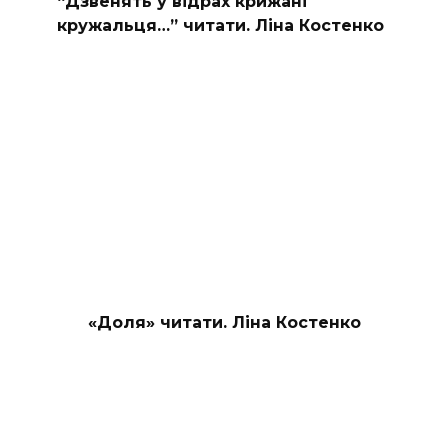
“Дзвенять у відрах крижані
кружальця…” читати. Ліна Костенко
«Доля» читати. Ліна Костенко