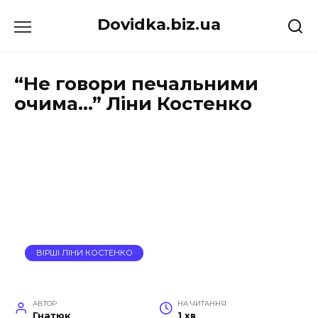
Перейти
Dovidka.biz.ua
до
вмісту
“Не говори печальними
очима…” Ліни Костенко
ВІРШІ ЛІНИ КОСТЕНКО
АВТОР
НА ЧИТАННЯ
Гнатюк
1 хв