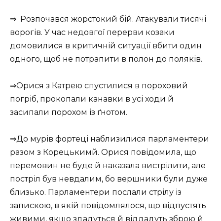
⇒ Розпочався жорстокий бій. Атакували тисячі
ворогів. У час недовгої перерви козаки
домовилися в критичній ситуації вбити один
одного, щоб не потрапити в полон до поляків.
⇒Орися з Катрею спустилися в пороховий
погріб, прокопали канавки в усі ходи й
засипали порохом із ґнотом.
⇒До мурів фортеці наблизилися парламентери
разом з Корецькимй. Орися повідомила, що
перемовин не буде й наказала вистрілити, але
постріл був невдалим, бо вершники були дуже
близько. Парламентери послали стрілу із
запискою, в якій повідомлялося, що відпустять
живими, якщо здадуться й віддадуть зброю й