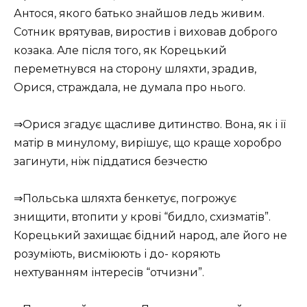
Антося, якого батько знайшов ледь живим.
Сотник врятував, виростив і виховав доброго
козака. Але після того, як Корецький
переметнувся на сторону шляхти, зрадив,
Орися, страждала, не думала про нього.
⇒Орися згадує щасливе дитинство. Вона, як і її
матір в минулому, вирішує, що краще хоробро
загинути, ніж піддатися безчестю
⇒Польська шляхта бенкетує, погрожує
знищити, втопити у крові “бидло, схизматів”.
Корецький захищає бідний народ, але його не
розуміють, висміюють і до- коряють
нехтуванням інтересів “отчизни”.