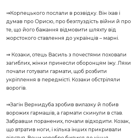
⇒Корпецького послали в розвідку. Він їхав і
думав про Орисю, про безглуздість війни й про
те, що його бажання відмовити шляхту від
жорстокого ставлення до українців – марні.
⇒ Козаки, отець Василь з почестями поховали
загиблих, жінки принесли оборонцям їжу. Ляхи
почали готувати гармати, щоб розбити
укріплення в передмісті. Козаки обстріляли
ворогів.
⇒Загін Вернидуба зробив вилазку й побив
ворожих гармашів, а гармати скинули в став.
Забравши поранених, почали відходити. Козак,
що втратив ноги, і кілька інших прикривали
відступ. Вони хоробро билися до кінця,