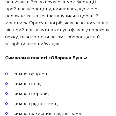
польське військо почало штурм фортеці і
пройшло всередину, виявилося, що місто
порожнє. Усі жителі замкнулися в церкві й
молилися. Орися в погрібі чекала Антося. Коли
він прийшов, дівчина кинула факел у порохову
бочку, і вся фортеця разом з оборонцями й
загарбниками вибухнула…
Символи в повісті «Оборона Буші»:
символ фортеці,
символ ночі,
символ церкви,
символ рідної землі,
символ захисників рідної землі,