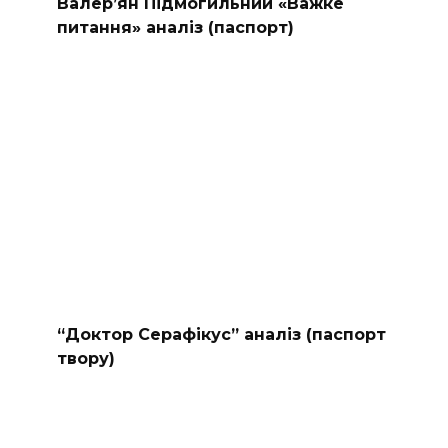
Валер’ян Підмогильний «Важке
питання» аналіз (паспорт)
“Доктор Серафікус” аналіз (паспорт
твору)