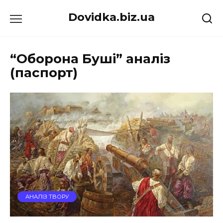
Перейти
Dovidka.biz.ua
до
вмісту
“Оборона Буші” аналіз
(паспорт)
АНАЛІЗ ТВОРУ