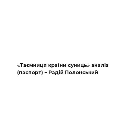
«Таємниця країни суниць» аналіз
(паспорт) – Радій Полонський