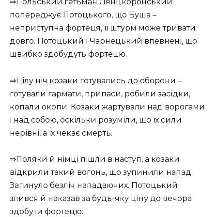
⇒Польський гетьман Лянцкоронський
попереджує Потоцького, що Буша –
неприступна фортеця, її штурм може тривати
довго. Потоцький і Чарнецький впевнені, що
швибко здобудуть фортецю.
⇒Цілу ніч козаки готувались до оборони –
готували гармати, припаси, робили засідки,
копали окопи. Козаки жартували над ворогами
і над собою, оскільки розуміли, що їх сили
нерівні, а їх чекає смерть.
⇒Поляки й німці пішли в наступ, а козаки
відкрили такий вогонь, що зупинили напад.
Загинуло безліч нападаючих. Потоцький
злився й наказав за будь-яку ціну до вечора
здобути фортецю.