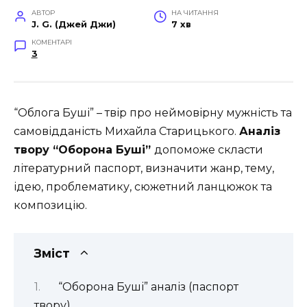
АВТОР
НА ЧИТАННЯ
J. G. (Джей Джи)
7 хв
КОМЕНТАРІ
3
“Облога Буші” – твір про неймовірну мужність та
самовідданість Михайла Старицького.
Аналіз
твору “Оборона Буші”
допоможе скласти
літературний паспорт, визначити жанр, тему,
ідею, проблематику, сюжетний ланцюжок та
композицію.
Зміст
“Оборона Буші” аналіз (паспорт
твору)