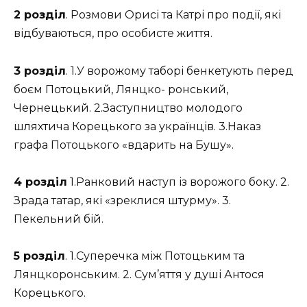
2 розділ
. Розмови Орисі та Катрі про події, які
відбуваються, про особисте життя.
3 розділ
. 1.У ворожому таборі бенкетують перед
боєм Потоцький, Лянцко- ронський,
Чернецький. 2.Заступництво молодого
шляхтича Корецького за українців. 3.Наказ
графа Потоцького «вдарить на Бушу».
4 розділ
1.Ранковий наступ із ворожого боку. 2.
Зрада татар, які «зреклися штурму». 3.
Пекельний бій.
5 розділ
. 1.Суперечка між Потоцьким та
Лянцкоронським. 2. Сум’яття у душі Антося
Корецького.