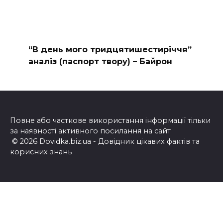
“В день мого тридцятишестиріччя”
аналіз (паспорт твору) – Байрон
Повне або часткове використання інформації тільки
за наявності активного посилання на сайт
© 2026 Dovidka.biz.ua - Довідник цікавих фактів та
корисних знань