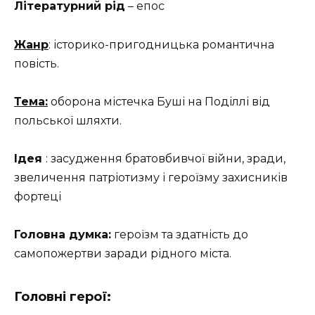
Літературний рід
– епос
Жанр
: історико-пригодницька романтична
повість.
Тема:
оборона містечка Буші на Поділлі від
польської шляхти.
Ідея
: засудження братовбивчої війни, зради,
звеличення патріотизму і героїзму захисників
фортеці
Головна думка:
героїзм та здатність до
самопожертви заради рідного міста.
Головні герої: