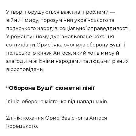
У творі порушуються важливі проблеми —
війни і миру, порозуміння українського та
польського народів, соціальної справедливості.
У романтичному дусі змальоване кохання
сотниківни Орисі, яка очолила оборону Буші, і
польського князя Антося, який хотів миру й
злагоди між їхніми народами та людьми різних
віросповідань.
“Оборона Буші” сюжетні лінії
1лінія: оборона містечка від нападників.
2лінія: кохання Орисі Завісної та Антося
Корецького.