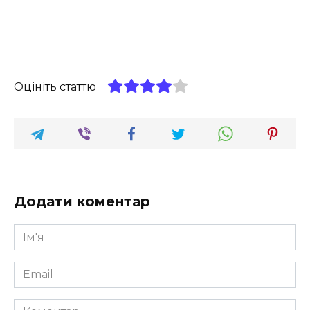
Оцініть статтю
Додати коментар
Ім'я
*
Email
*
Коментар