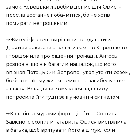
замок. Корецький зробив допис для Орисі –
просив востаннє побачитися, бо не хотів
помирати непрощеним.
⇒Жителі фортеці вирішили не здаватися.
Дівчина наказала впустити самого Корецького,
і повідомила про рішення громади. Антось
розповів, що він багатий нащадок, що його
впізнав Потоцький. Запропонував утекти разом,
бо без неї йому життя немиле, а загибель з нею
– щастя. Вона дала йому ключі від льоху і
попросила йти туди за її умовним сигналом.
⇒Козаків за мурами фортеці вбито, Сотника
Завісного схопили татари, та Орися вистрілила
в батька, щоб врятувати його від мук. Коли