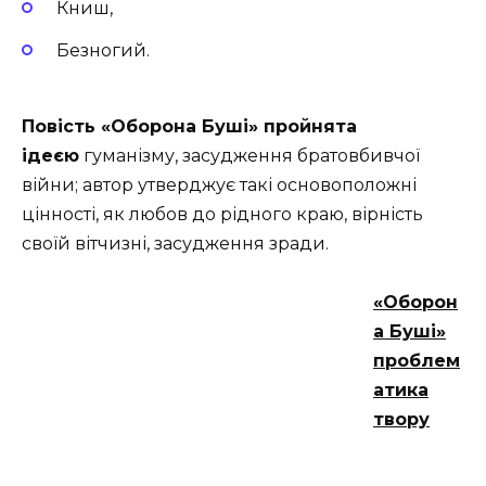
Книш,
Безногий.
Повість «Оборона Буші» пройнята
ідеєю
гуманізму, засудження братовбивчої
війни; автор утверджує такі основоположні
цінності, як любов до рідного краю, вірність
своїй вітчизні, засудження зради.
«Оборон
а Буші»
проблем
атика
твору