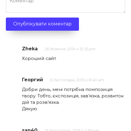
Zheka
26 Жовтня, 2014 о 12:35 pm
Хороший сайт
Георгий
6 Листопада, 2015 о 8:40 am
Добри день, мені потрібна помпозиція
твору. Тобто, єкспозиція, зав’язка, розвиток
дій та розв’язка.
Дякую
san40
25 Листопада, 2017 о 2:59 pm