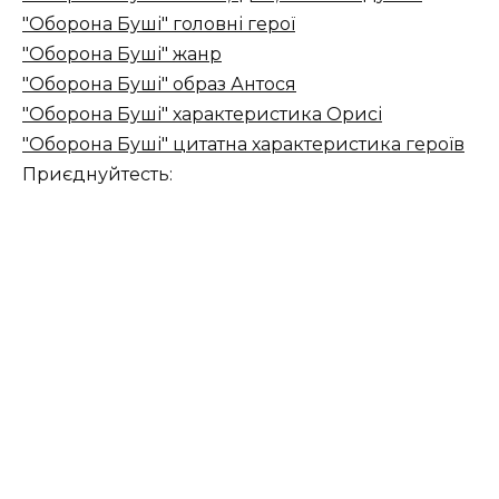
"Оборона Буші" головні герої
"Оборона Буші" жанр
"Оборона Буші" образ Антося
"Оборона Буші" характеристика Орисі
"Оборона Буші" цитатна характеристика героїв
Приєднуйтесть: