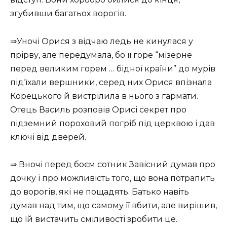
згубивши багатьох ворогів.
⇒Уночі Орися з відчаю ледь не кинулася у
прірву, але передумала, бо її горе “мізерне
перед великим горем … бідної країни” до мурів
під‘їхали вершники, серед них Орися впізнала
Корецького й вистрілила в нього з гармати.
Отець Василь розповів Орисі секрет про
підземний пороховий погріб під церквою і дав
ключі від дверей.
⇒ Вночі перед боєм сотник Завісний думав про
дочку і про можливість того, що вона потрапить
до ворогів, які не пощадять. Батько навіть
думав над тим, що самому її вбити, але вирішив,
що їй вистачить сміливості зробити це.