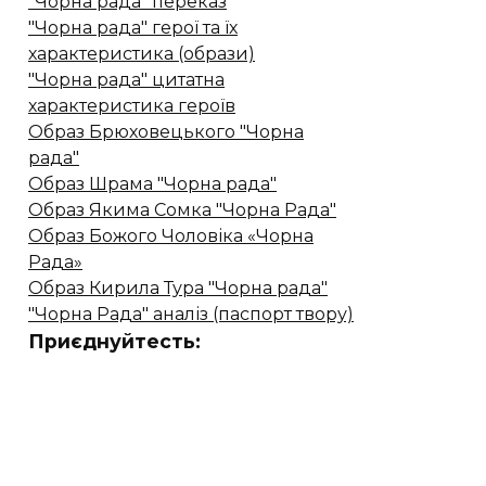
"Чорна рада" переказ
"Чорна рада" герої та їх
характеристика (образи)
"Чорна рада" цитатна
характеристика героїв
Образ Брюховецького "Чорна
рада"
Образ Шрама "Чорна рада"
Образ Якима Сомка "Чорна Рада"
Образ Божого Чоловіка «Чорна
Рада»
Образ Кирила Тура "Чорна рада"
"Чорна Рада" аналіз (паспорт твору)
Приєднуйтесть: