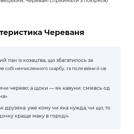
овецький, Черевані сприйняли з покірною
теристика Череваня
й пан із козацтва, що збагатилось за
в собі незчисленного скарбу, та після війни й сів
ячи черево; а щоки — як кавуни: сміявсь од
ча».
ак друзяка: уже кому чи яка нужда, чи що, то
дочку краще маку в городі».