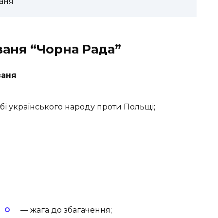
аня
ваня “Чорна Рада”
ваня
бі українського народу проти Польщі;
— жага до збагачення;