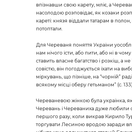
впізнавши свою карету, мліє, а Череван
насолодою розповідає, як козаки розпр
кареті: князя віддали татарам в поло
потоптали.
Для Череваня поняття України уособлює
нам нічого їсти, або пити, або ні в чо
ставить власне багатство і розкіш, а н
совістю, він погоджується їхати на ви
міркувань, що пізніше, на “чорній” рад
всякому місці оберу гетьманом” (с. 133)
Череваневою жінкою була українка, яка 
Черевань і Череваниха дуже любили св
першого разу, коли викрав Кирило Тур
торгувати Лесиною вродою заради влас