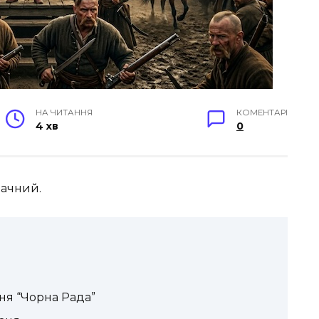
НА ЧИТАННЯ
КОМЕНТАРІ
4 хв
0
начний.
ня “Чорна Рада”