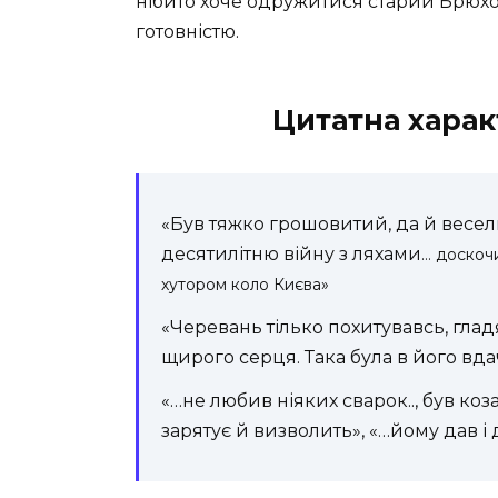
нібито хоче одружитися старий Брюх
готовністю.
Цитатна харак
«Був тяжко грошовитий, да й весели
десятилітню війну з ляхами
… доскочи
хутором коло Києва»
«Черевань тілько похитувавсь, глад
щирого серця. Така була в його вда
«…не любив ніяких сварок.., був коз
зарятує й визволить», «…йому дав і 