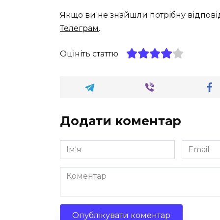
Якщо ви не знайшли потрібну відпові
Телеграм
.
Оцініть статтю
Додати коментар
Ім'я
Email
*
*
Коментар