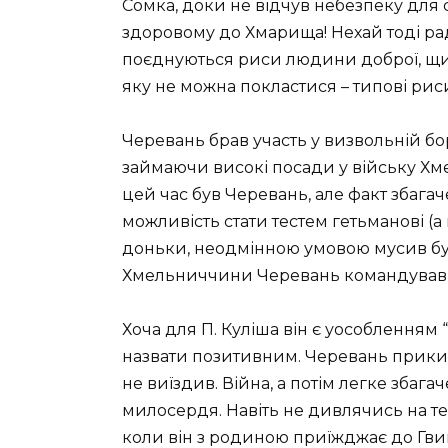
Сомка, доки не відчув небезпеку для с
здоровому до Хмарища! Нехай тоді радує
поєднуються риси людини доброї, щиро
яку не можна покластися – типові риси
Черевань брав участь у визвольній бо
займаючи високі посади у війську Хме
цей час був Черевань, але факт збага
можливість стати тестем гетьманові (а 
доньки, неодмінною умовою мусив бути
Хмельниччини Черевань командував
Хоча для П. Куліша він є уособленням “
назвати позитивним. Черевань прикипів
не виїздив. Війна, а потім легке збаг
милосердя. Навіть не дивлячись на т
коли він з родиною приїжджає до Гви