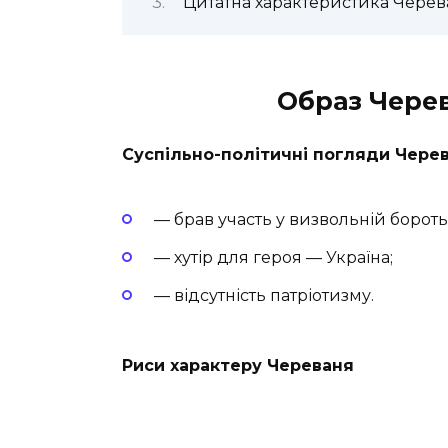
Цитатна характеристика Черев
Образ Чере
Суспільно-політичні погляди Чере
— брав участь у визвольній бороть
— хутір для героя — Україна;
— відсутність патріотизму.
Риси характеру Череваня