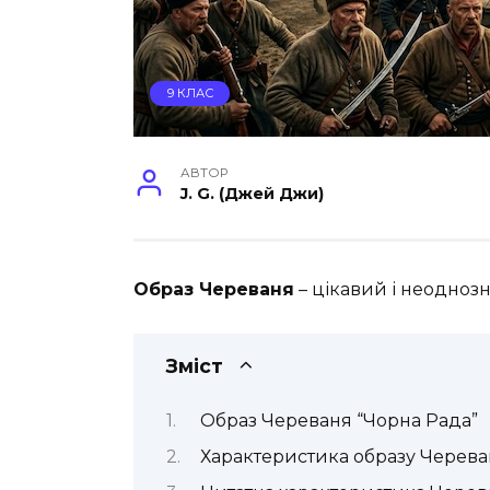
9 КЛАС
АВТОР
J. G. (Джей Джи)
Образ Череваня
– цікавий і неодноз
Зміст
Образ Череваня “Чорна Рада”
Характеристика образу Черева