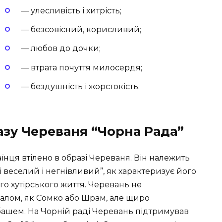
— улесливість і хитрість;
— безсовісний, корисливий;
— любов до дочки;
— втрата почуття милосердя;
— бездушність і жорстокість.
азу Череваня “Чорна Рада”
нця втілено в образі Череваня. Він належить
 веселий і негнівливий”, як характеризує його
о хутірського життя. Черевань не
палом, як Сомко або Шрам, але щиро
башем. На Чорній раді Черевань підтримував