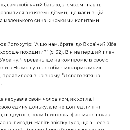
ь, сам люблячий батько, зі сміхом і навіть
авилися з князем і дітьми, що їхали в цій
н, а маленького сина кінськими копитами
 його хутір: “А що нам, брате, до Вкраїни? Хіба
му хороше походити?” (с. 32). Він на перший план
е Україну. Черевань іде на компроміс із своєю
бори в Ніжин суто з особистих корисливих
і, проявилося в наївному: “Я свого зятя на
.
керувала своїм чоловіком, як хотіла. І
ою єдину доньку, але не догледіли її ні
, ні другого, коли Гвинтовка фактично почав
ної вигоди. Навіть звістку Тура, що з Лесею