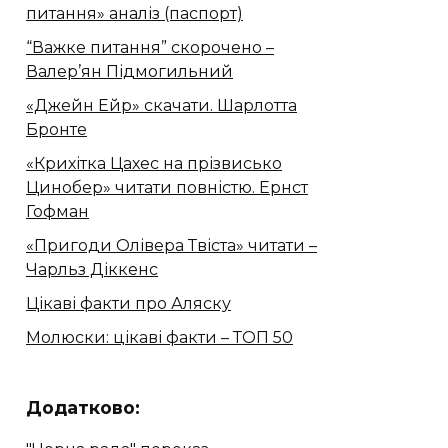
питання» аналіз (паспорт)
“Важке питання” скорочено –
Валер’ян Підмогильний
«Джейн Ейр» скачати. Шарлотта
Бронте
«Крихітка Цахес на прізвисько
Цинобер» читати повністю. Ернст
Гофман
«Пригоди Олівера Твіста» читати –
Чарльз Діккенс
Цікаві факти про Аляску
Молюски: цікаві факти – ТОП 50
Додатково: