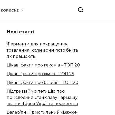
КОРИСНЕ
Нові статті
Ферменти для покращення
травлення: коли вони потрібні та
як працюють
Цікаві факти про геконів – ТОП 20
Цікаві факти про хімію – ТОП 25
Цікаві факти про бізонів – ТОП 20
Підтримаймо петицію про
присвоєння Станіславу Гармашу
звання Героя України посмертно
Валер’ян Підмогильний «Важке