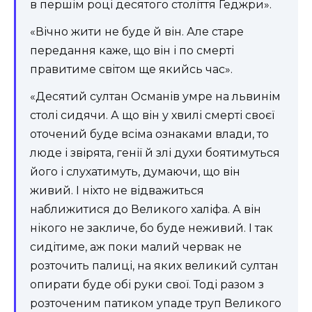
в першім році десятого століття Геджри».
«Вічно жити не буде й він. Але старе
передання каже, що він і по смерті
правитиме світом ще якийсь час».
«Десятий султан Османів умре на львинім
столі сидячи. А що він у хвилі смерті своєї
оточений буде всіма ознаками влади, то
люде і звірята, генії й злі духи боятимуться
його і слухатимуть, думаючи, що він
живий. І ніхто не відважиться
наближитися до Великого халіфа. А він
нікого не закличе, бо буде неживий. І так
сидітиме, аж поки малий червак не
розточить палиці, на яких великий султан
опирати буде обі руки свої. Тоді разом з
розточеним патиком упаде труп Великого