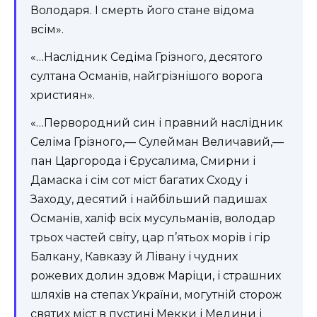
Володаря. І смерть його стане відома
всім».
«…Наслідник Седіма Грізного, десятого
султана Османів, найгрізнішого ворога
християн».
«…Первородний син і правний наслідник
Селіма Грізного,— Сулейман Величавий,—
пан Царгорода і Єрусалима, Смирни і
Дамаска і сім сот міст багатих Сходу і
Заходу, десятий і найбільший падишах
Османів, халіф всіх мусульманів, володар
трьох частей світу, цар п’ятьох морів і гір
Балкану, Кавказу й Лівану і чудних
рожевих долин здовж Маріци, і страшних
шляхів на степах України, могутній сторож
святих міст в пустині Мекки і Медини і