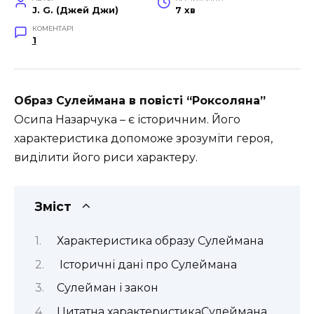
J. G. (Джей Джи)
7 хв
КОМЕНТАРІ
1
Образ Сулеймана в повісті “Роксоляна”
Осипа Назарчука – є історичним. Його
характеристика допоможе зрозуміти героя,
виділити його риси характеру.
Зміст
Характеристика образу Сулеймана
Історичні дані про Сулеймана
Сулейман і закон
Цитатна характеристикаСулеймана