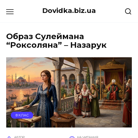
Перейти
Dovidka.biz.ua
до
вмісту
Образ Сулеймана
“Роксоляна” – Назарук
8 КЛАС
АВТОР
НА ЧИТАННЯ