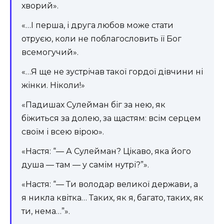
хворий».
«…І перша, і друга любов може стати
отруєю, коли не поблагословить її Бог
всемогучий».
«…Я ще не зустрічав такої гордої дівчини ні
жінки. Ніколи!»
«Падишах Сулейман біг за нею, як
біжиться за долею, за щастям: всім серцем
своїм і всею вірою».
«Настя: “— А Сулейман? Цікаво, яка його
душа — там — у самім нутрі?”».
«Настя: “— Ти володар великої держави, а
я никла квітка… Таких, як я, багато, таких, як
ти, нема…”».