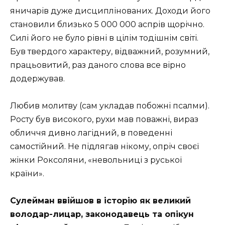
яничарів дуже дисциплінованих. Доходи його
становили близько 5 000 000 аспрів щорічно.
Силі його не було рівні в цілім тодішнім світі.
Був твердого характеру, відважний, розумний,
працьовитий, раз даного слова все вірно
додержував.
Любив молитву (сам укладав побожні псалми).
Росту був високого, рухи мав поважні, вираз
обличчя дивно лагідний, в поведенні
самостійний. Не підлягав нікому, опріч своєї
жінки Роксоляни, «невольниці з руської
країни».
Сулейман ввійшов в історію як великий
володар-лицар, законодавець та опікун