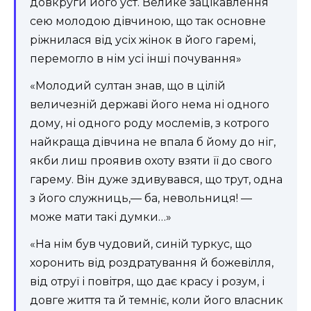
довкруги його уст. Велике зацікавлення
сею молодою дівчиною, що так основне
ріжнилася від усіх жінок в його гаремі,
перемогло в нім усі інші почування»
«Молодий султан знав, що в цілій
величезній державі його нема ні одного
дому, ні одного роду мослемів, з котрого
найкраща дівчина не впала б йому до ніг,
якби лиш проявив охоту взяти її до свого
гарему. Він дуже здивувався, що трут, одна
з його служниць,— ба, невольниця! —
може мати такі думки…»
«На нім був чудовий, синій туркус, що
хоронить від роздратування й божевілля,
від отруї і повітря, що дає красу і розум, і
довге життя та й темніє, коли його власник