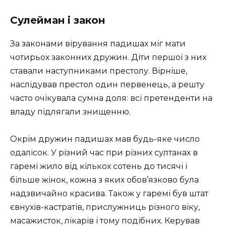
Сулейман і закон
За законами вірування падишах міг мати
чотирьох законних дружин. Діти першої з них
ставали наступниками престолу. Вірніше,
наслідував престол один первенець, а решту
часто очікувала сумна доля: всі претенденти на
владу підлягали знищенню.
Окрім дружин падишах мав будь-яке число
одалісок. У різний час при різних султанах в
гаремі жило від кількох сотень до тисячі і
більше жінок, кожна з яких обов’язково була
надзвичайно красива. Також у гаремі був штат
євнухів-кастратів, прислужниць різного віку,
масажисток, лікарів і тому подібних. Керував