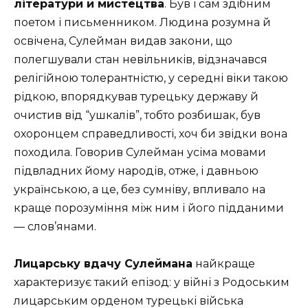
літератури й мистецтва
. Був і сам здібним
поетом і письменником. Людина розумна й
освічена, Сулейман видав закони, що
полегшували стан невільників, відзначався
релігійною толерантністю, у середні віки такою
рідкою, впорядкував турецьку державу й
очистив від “ушкалів”, тобто розбишак, був
охоронцем справедливості, хоч би звідки вона
походила. Говорив Сулейман усіма мовами
підвладних йому народів, отже, і давньою
українською, а це, без сумніву, впливало на
краще порозуміння між ним і його підданими
— слов’янами.
Лицарську вдачу Сулеймана
найкраще
характеризує такий епізод: у війні з Родоським
лицарським орденом турецькі війська