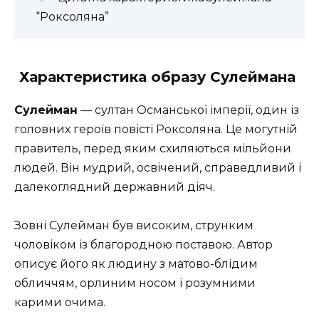
“Роксоляна”
Характеристика образу Сулеймана
Сулейман
— султан Османської імперії, один із
головних героїв повісті Роксоляна. Це могутній
правитель, перед яким схиляються мільйони
людей. Він мудрий, освічений, справедливий і
далекоглядний державний діяч.
Зовні Сулейман був високим, струнким
чоловіком із благородною поставою. Автор
описує його як людину з матово-блідим
обличчям, орлиним носом і розумними
карими очима.