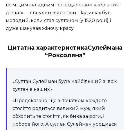
всім цим складним господарством «керівник
дівчат» — євнух кизлярагаси. Падишах був
молодий, коли став султаном (у 1520 році) і
дуже шанував жіночу красу.
Цитатна характеристикаСулеймана
“Роксоляна”
«Султан Сулейман буде найбільший зі всіх
султанів наших!»
«Предсказано, що з початком кождого
століття родиться великий муж, який
обхопить те століття, як бика за роги, і
поборе його. А султан Сулейман уродився