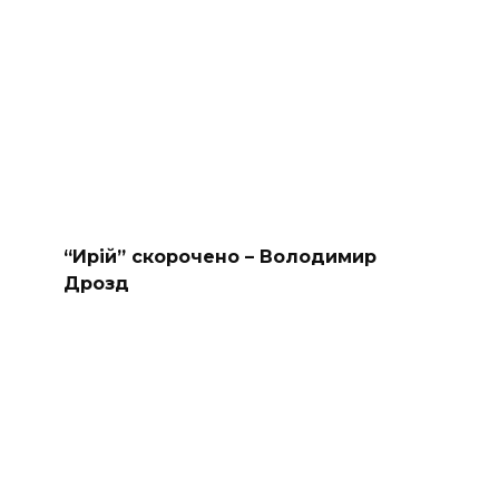
“Ирій” скорочено – Володимир
Дрозд