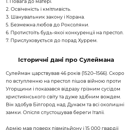
1. Повага до матері.
2. Освіченість і кмітливість.
3. Шанувальник закону і Корана.
5. Безмежна любов до Роксоляни.
6. Протистоїть будь-якої конкуренції на престол.
7. Прислуховується до порад Хуррем.
Історичні дані про Сулеймана
Сулейман царствував 46 років (1520–1566). Скоро
по вступленню на престол пішов війною проти
Угорщини і показався відразу грізним сусідом
християнського світу та дуже здібним вождем.
Він здобув Білгород над Дунаєм та всі околишні
замки. Опісля спустошував береги Італії.
Армію мав поверх півмільйону і 15 000 гвардії