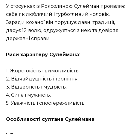
У стосунках із Роксоляною Сулейман проявляє
себе як люблячий і турботливий чоловік.
Заради коханої він порушує давні традиції,
дарує їй волю, одружується з нею та довіряє
державні справи.
Риси характеру Сулеймана
:
1. Жорстокість і вимогливість.
2. Відчайдушність і терпіння.
3. Відвертість і мудрість.
4. Сила і мужність.
5. Уважність і спостережливість.
Особливості султана Сулеймана