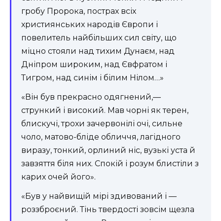
гробу Пророка, пострах всіх
християнських народів Європи і
повелитель найбільших сил світу, що
міцно стояли над тихим Дунаєм, над
Дніпром широким, над Євфратом і
Тигром, над синім і білим Нілом…»
«Він був прекрасно одягнений,—
стрункий і високий. Мав чорні як терен,
блискучі, трохи зачервонілі очі, сильне
чоло, матово-бліде обличчя, лагідного
виразу, тонкий, орлиний ніс, вузькі уста й
завзяття біля них. Спокій і розум блистіли з
карих очей його».
«Був у найвищій мірі здивований і —
роззброєний. Тінь твердості зовсім щезла