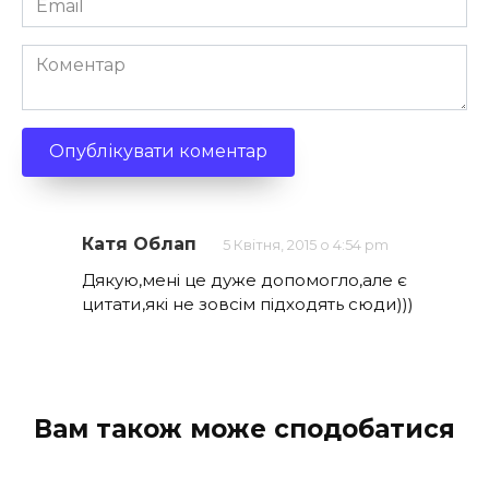
*
Коментар
Катя Облап
5 Квітня, 2015 о 4:54 pm
Дякую,мені це дуже допомогло,але є
цитати,які не зовсім підходять сюди)))
Вам також може сподобатися