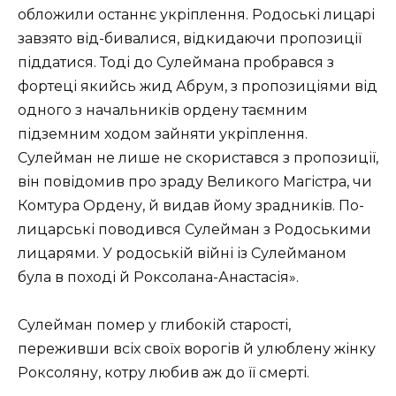
обложили останнє укріплення. Родоські лицарі
завзято від-бивалися, відкидаючи пропозиції
піддатися. Тоді до Сулеймана пробрався з
фортеці якийсь жид Абрум, з пропозиціями від
одного з начальників ордену таємним
підземним ходом зайняти укріплення.
Сулейман не лише не скористався з пропозиції,
він повідомив про зраду Великого Магістра, чи
Комтура Ордену, й видав йому зрадників. По-
лицарські поводився Сулейман з Родоськими
лицарями. У родоській війні із Сулейманом
була в поході й Роксолана-Анастасія».
Сулейман помер у глибокій старості,
переживши всіх своїх ворогів й улюблену жінку
Роксоляну, котру любив аж до її смерті.