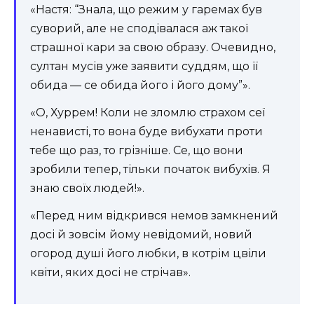
«Настя: “Знала, що режим у гаремах був
суворий, але не сподівалася аж такої
страшної кари за свою образу. Очевидно,
султан мусів уже заявити суддям, що її
обида — се обида його і його дому”».
«О, Хуррем! Коли не зломлю страхом сеї
ненависті, то вона буде вибухати проти
тебе що раз, то грізніше. Се, що вони
зробили тепер, тільки початок вибухів. Я
знаю своїх людей!».
«Перед ним відкрився немов замкнений
досі й зовсім йому невідомий, новий
огород душі його любки, в котрім цвіли
квіти, яких досі не стрічав».